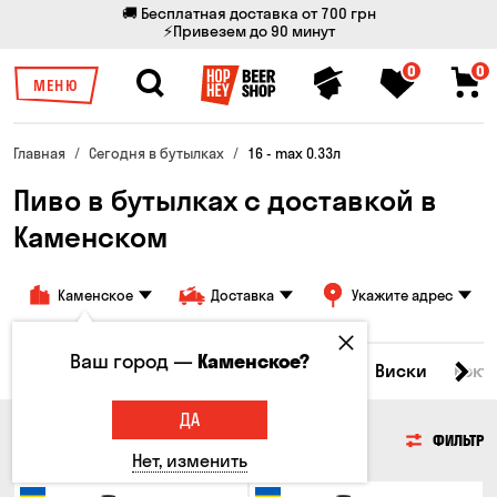
🚚 Бесплатная доставка от 700 грн
⚡Привезем до 90 минут
0
0
МЕНЮ
Главная
Сегодня в бутылках
16 - max 0.33л
Пиво в бутылках с доставкой в
Каменском
Каменское
Доставка
Укажите адрес
Ваш город —
Каменское?
Все товары
Пиво
Сидр
Вино
Виски
Кокт
ДА
ПИВО
ФИЛЬТР
Нет, изменить