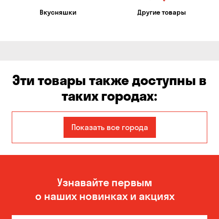
Вкусняшки
Другие товары
Эти товары также доступны в
таких городах:
Авангард
Александровка
Показать все города
Бабурка
Балабино
Белая Церковь
Белогородка
Узнавайте первым
Бережинка
Борисполь
о наших новинках и акциях
Боярка
Бровары