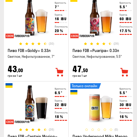
Крепость
Крепость
7
°
5.5
°
Горечь
Горечь
16
IBU
60
IBU
Плотность
Плотность
20
%
17.5
%
(30)
(26)
Пиво FDB «Goldy» 0.33л
Пиво FDB «Puaripa» 0.33л
Светлое, Нефильтрованное, 7°
Светлое, Нефильтрованное, 5.5°
43
47
,00
,50
грн за 1 шт
грн за 1 шт
Только онлайн
Крепость
Крепость
6.5
°
5.5
°
Горечь
Горечь
22
IBU
30
IBU
Плотность
Плотность
18
%
16
%
(26)
(0)
Пиво FDB «Captain Morion»
Пиво Underwood Milky Mango