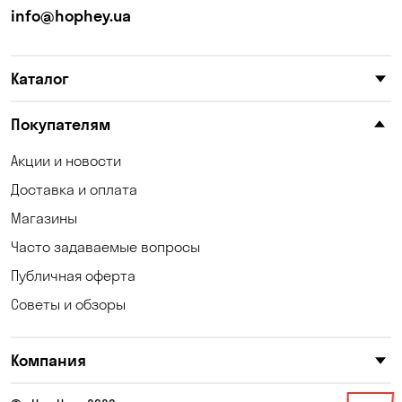
Калиновка
Каменные Потоки
info@hophey.ua
Карнауховка
Катериновка
Каталог
Келеберда
Киев
Клинцы
Княжичи
Покупателям
Корсунцы
Котовка
Акции и новости
Доставка и оплата
Коцюбинское
Кошары
Магазины
Красноселка
Кременчуг
Часто задаваемые вопросы
Кривой Рог
Кривуши
Публичная оферта
Советы и обзоры
Кропивницкий
Крюковщина
Кулеши
Кушугум
Компания
Лески
Лесники