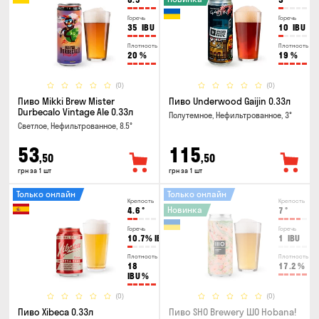
Горечь
Горечь
35
IBU
10
IBU
Плотность
Плотность
20
%
19
%
(0)
(0)
Пиво Mikki Brew Mister
Пиво Underwood Gaijin 0.33л
Durbecalo Vintage Ale 0.33л
Полутемное, Нефильтрованное, 3°
Светлое, Нефильтрованное, 8.5°
53
115
,50
,50
грн за 1 шт
грн за 1 шт
Только онлайн
Только онлайн
Крепость
Крепость
Новинка
4.6
°
7
°
Горечь
Горечь
10.7%
IBU
1
IBU
Плотность
Плотность
18
17.2
%
IBU
%
(0)
(0)
Пиво Xibeca 0.33л
Пиво SHO Brewery ШО Hobana!