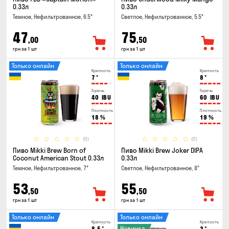
0.33л
0.33л
Темное, Нефильтрованное, 6.5°
Светлое, Нефильтрованное, 5.5°
47
75
,00
,50
грн за 1 шт
грн за 1 шт
Только онлайн
Только онлайн
Крепость
Крепость
7
°
8
°
Горечь
Горечь
40
IBU
60
IBU
Плотность
Плотность
18
%
19
%
(0)
(0)
Пиво Mikki Brew Born of
Пиво Mikki Brew Joker DIPA
Coconut American Stout 0.33л
0.33л
Темное, Нефильтрованное, 7°
Светлое, Нефильтрованное, 8°
53
55
,50
,50
грн за 1 шт
грн за 1 шт
Только онлайн
Только онлайн
Крепость
Крепость
Новинка
8.5
°
3
°