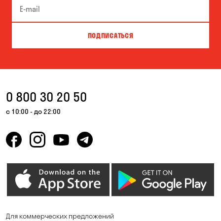
Буча
Великая Северинка
Вита-Почтовая
Вишневое
ПОДПИСАТЬСЯ
Власовка
Вольная Терешковка
Вольное
Ворзель
Вышгород
Гатное
0 800 30 20 50
Гнедин
Гора
с 10:00 - до 22:00
Горбаневка
Горенка
Горишние Плавни
Гостомель
Дмитровка
Днепр
Елизаветовка
Зазимье
Запорожье
Ирпень
Для коммерческих предложений