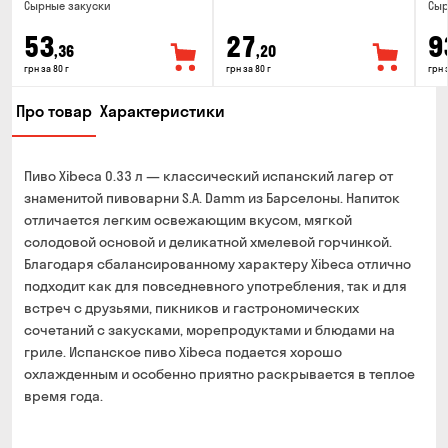
Cырные закуски
Cыр
53
27
9
,36
,20
грн за 80 г
грн за 80 г
грн 
Про товар
Характеристики
Пиво Xibeca 0.33 л — классический испанский лагер от
знаменитой пивоварни S.A. Damm из Барселоны. Напиток
отличается легким освежающим вкусом, мягкой
солодовой основой и деликатной хмелевой горчинкой.
Благодаря сбалансированному характеру Xibeca отлично
подходит как для повседневного употребления, так и для
встреч с друзьями, пикников и гастрономических
сочетаний с закусками, морепродуктами и блюдами на
гриле. Испанское пиво Xibeca подается хорошо
охлажденным и особенно приятно раскрывается в теплое
время года.