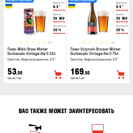
Крепость
Крепость
8.5
°
8.5
°
Горечь
Горечь
35
IBU
35
IBU
Плотность
Плотность
20
%
20
%
(0)
(0)
Пиво Mikki Brew Mister
Пиво Volynski Browar Mister
Durbecalo Vintage Ale 0.33л
Durbecalo Vintage Ale 0.75л
Светлое, Нефильтрованное, 8.5°
Светлое, Нефильтрованное, 8.5°
53
169
,50
,50
грн за 1 шт
грн за 1 шт
ВАС ТАКЖЕ МОЖЕТ ЗАИНТЕРЕСОВАТЬ