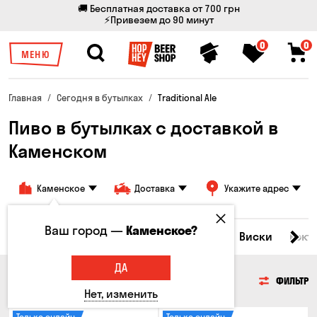
🚚 Бесплатная доставка от 700 грн
⚡Привезем до 90 минут
0
0
МЕНЮ
Главная
Сегодня в бутылках
Traditional Ale
Пиво в бутылках с доставкой в
Каменском
Каменское
Доставка
Укажите адрес
Ваш город —
Каменское?
Все товары
Пиво
Сидр
Вино
Виски
Кокт
ДА
ПИВО
ФИЛЬТР
Нет, изменить
Только онлайн
Только онлайн