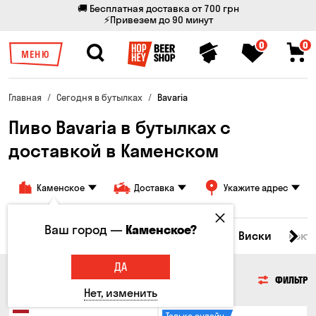
🚚 Бесплатная доставка от 700 грн
⚡Привезем до 90 минут
0
0
МЕНЮ
Главная
Сегодня в бутылках
Bavaria
Пиво Bavaria в бутылках с
доставкой в ​​Каменском
Каменское
Доставка
Укажите адрес
Ваш город —
Каменское?
Все товары
Пиво
Сидр
Вино
Виски
Кокт
ДА
ПИВО
ФИЛЬТР
Нет, изменить
Только онлайн