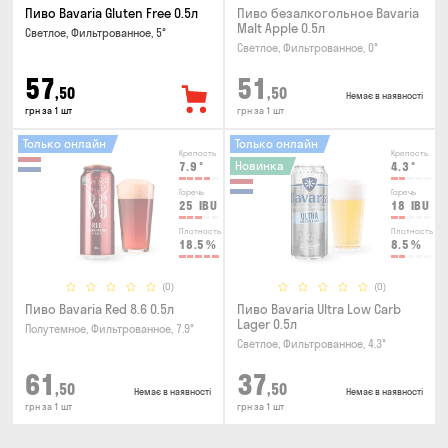
Пиво Bavaria Gluten Free 0.5л
Пиво безалкогольное Bavaria
Malt Apple 0.5л
Светлое, Фильтрованное, 5°
Светлое, Фильтрованное, 0°
57
51
,50
,50
Немає в наявності
грн за 1 шт
грн за 1 шт
Только онлайн
Только онлайн
Крепость
Крепость
Новинка
7.9
°
4.3
°
Горечь
Горечь
25
IBU
18
IBU
Плотность
Плотность
18.5
%
8.5
%
(0)
(0)
Пиво Bavaria Red 8.6 0.5л
Пиво Bavaria Ultra Low Carb
Lager 0.5л
Полутемное, Фильтрованное, 7.9°
Светлое, Фильтрованное, 4.3°
61
37
,50
,50
Немає в наявності
Немає в наявності
грн за 1 шт
грн за 1 шт