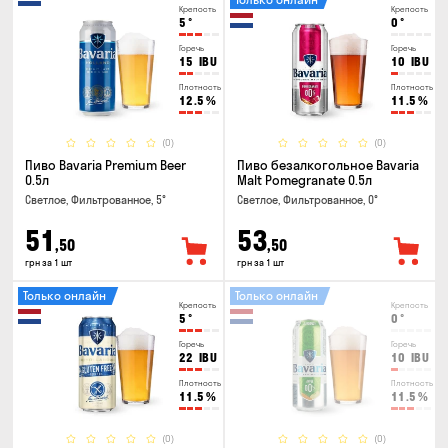
Крепость
Крепость
5
°
0
°
Горечь
Горечь
15
IBU
10
IBU
Плотность
Плотность
12.5
%
11.5
%
(0)
(0)
Пиво Bavaria Premium Beer
Пиво безалкогольное Bavaria
0.5л
Malt Pomegranate 0.5л
Светлое, Фильтрованное, 5°
Светлое, Фильтрованное, 0°
51
53
,50
,50
грн за 1 шт
грн за 1 шт
Только онлайн
Только онлайн
Крепость
Крепость
5
°
0
°
Горечь
Горечь
22
IBU
10
IBU
Плотность
Плотность
11.5
%
11.5
%
(0)
(0)