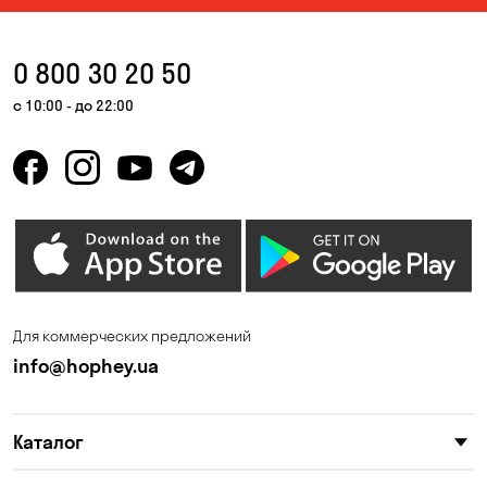
Вольное
Ворзель
Вышгород
Гатное
0 800 30 20 50
Гнедин
Гора
с 10:00 - до 22:00
Горбаневка
Горенка
Горишние Плавни
Гостомель
Дмитровка
Днепр
Елизаветовка
Зазимье
Запорожье
Ирпень
Для коммерческих предложений
Калиновка
Каменные Потоки
info@hophey.ua
Карнауховка
Катериновка
Каталог
Келеберда
Киев