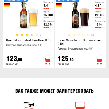
Крепость
Крепость
5.4
°
4.9
°
Горечь
Горечь
25
IBU
25
IBU
Плотность
Плотность
12.3
%
12
%
(2)
(0)
Пиво Monchshof Landbier 0.5л
Пиво Monchshof Schwarzbier
0.5л
Светлое, Фильтрованное, 5.4°
Темное, Фильтрованное, 4.9°
123
125
,50
,50
грн за 1 шт
грн за 1 шт
ВАС ТАКЖЕ МОЖЕТ ЗАИНТЕРЕСОВАТЬ