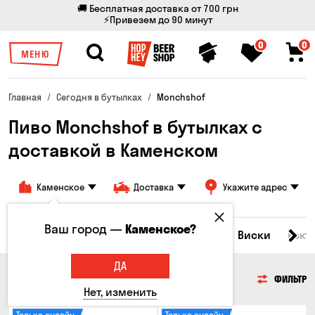
🚚 Бесплатная доставка от 700 грн
⚡Привезем до 90 минут
0
0
МЕНЮ
Главная
Сегодня в бутылках
Monchshof
Пиво Monchshof в бутылках с
доставкой в ​​Каменском
Каменское
Доставка
Укажите адрес
Ваш город —
Каменское?
Все товары
Пиво
Сидр
Вино
Виски
Кокт
ДА
ПИВО
ФИЛЬТР
Нет, изменить
Только онлайн
Только онлайн