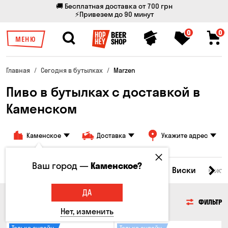
🚚 Бесплатная доставка от 700 грн
⚡Привезем до 90 минут
0
0
МЕНЮ
Главная
Сегодня в бутылках
Marzen
Пиво в бутылках с доставкой в
Каменском
Каменское
Доставка
Укажите адрес
Ваш город —
Каменское?
Все товары
Пиво
Сидр
Вино
Виски
Кокт
ДА
ПИВО
ФИЛЬТР
Нет, изменить
Только онлайн
Только онлайн