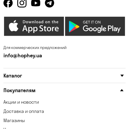
Одесса
Орловщина
Петропавловская
Песчанка
Борщаговка
Погребы
Пуховка
Для коммерческих предложений
Самар
Святопетровское
info@hophey.ua
Солнечное
Софиевская Борщаговка
Сухой Лиман
Счастливое
Каталог
Таирово
Тарасовка
Покупателям
Ходосовка
Хотов
Акции и новости
Чабаны
Черноморск
Доставка и оплата
Шульговка
Юровка
Магазины