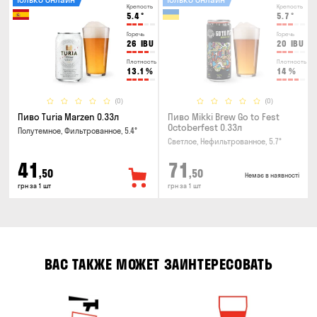
Крепость
Крепость
5.4
°
5.7
°
Горечь
Горечь
26
IBU
20
IBU
Плотность
Плотность
13.1
%
14
%
(0)
(0)
Пиво Turia Marzen 0.33л
Пиво Mikki Brew Go to Fest
Octoberfest 0.33л
Полутемное, Фильтрованное, 5.4°
Светлое, Нефильтрованное, 5.7°
41
71
,50
,50
Немає в наявності
грн за 1 шт
грн за 1 шт
ВАС ТАКЖЕ МОЖЕТ ЗАИНТЕРЕСОВАТЬ