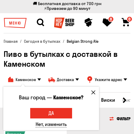
🚚 Бесплатная доставка от 700 грн
⚡Привезем до 90 минут
0
0
МЕНЮ
Главная
Сегодня в бутылках
Belgian Strong Ale
Пиво в бутылках с доставкой в
Каменском
Каменское
Доставка
Укажите адрес
Ваш город —
Каменское?
Все товары
Пиво
Сидр
Вино
Виски
Кокт
ДА
ПИВО
ФИЛЬТР
Нет, изменить
Новинка