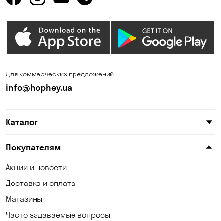
Одесса
Орловщина
Петропавловская
Песчанка
Борщаговка
Погребы
Пуховка
Для коммерческих предложений
Самар
Святопетровское
info@hophey.ua
Солнечное
Софиевская Борщаговка
Сухой Лиман
Счастливое
Каталог
Таирово
Тарасовка
Покупателям
Ходосовка
Хотов
Акции и новости
Чабаны
Черноморск
Доставка и оплата
Шульговка
Юровка
Магазины
Часто задаваемые вопросы