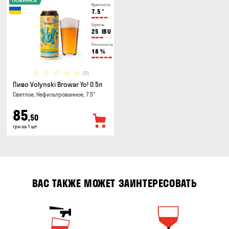
Крепость
7.5
°
Горечь
25
IBU
Плотность
18
%
(0)
Пиво Volynski Browar Yo! 0.5л
Светлое, Нефильтрованное, 7.5°
85
,50
грн за 1 шт
ВАС ТАКЖЕ МОЖЕТ ЗАИНТЕРЕСОВАТЬ