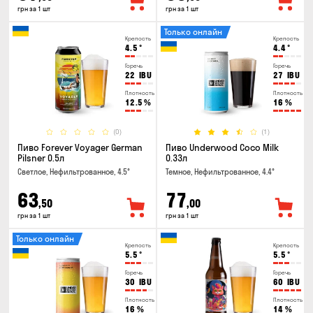
грн за 1 шт
грн за 1 шт
Только онлайн
Крепость
Крепость
4.5
°
4.4
°
Горечь
Горечь
22
IBU
27
IBU
Плотность
Плотность
12.5
%
16
%
(0)
(1)
Пиво Forever Voyager German
Пиво Underwood Coco Milk
Pilsner 0.5л
0.33л
Светлое, Нефильтрованное, 4.5°
Темное, Нефильтрованное, 4.4°
63
77
,50
,00
грн за 1 шт
грн за 1 шт
Только онлайн
Крепость
Крепость
5.5
°
5.5
°
Горечь
Горечь
30
IBU
60
IBU
Плотность
Плотность
16
%
14
%