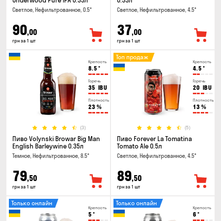
Underwood Pure IPA 0.33л
0.33л
Светлое, Нефильтрованное, 0.5°
Светлое, Нефильтрованное, 4.5°
90
37
,00
,00
грн за 1 шт
грн за 1 шт
Топ продаж
Крепость
Крепость
8.5
°
4.5
°
Горечь
Горечь
35
IBU
20
IBU
Плотность
Плотность
23
%
13
%
(3)
(5)
Пиво Volynski Browar Big Man
Пиво Forever La Tomatina
English Barleywine 0.35л
Tomato Ale 0.5л
Темное, Нефильтрованное, 8.5°
Светлое, Нефильтрованное, 4.5°
79
89
,50
,50
грн за 1 шт
грн за 1 шт
Только онлайн
Только онлайн
Крепость
Крепость
5
°
6
°