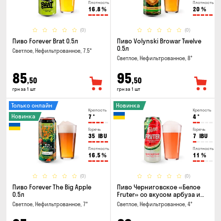
Плотность
Плотность
16.8
%
20
%
(0)
(0)
Пиво Forever Brat 0.5л
Пиво Volynski Browar Twelve
0.5л
Светлое, Нефильтрованное, 7.5°
Светлое, Нефильтрованное, 8°
85
95
,50
,50
грн за 1 шт
грн за 1 шт
Только онлайн
Новинка
Крепость
Крепость
Новинка
7
°
4
°
Горечь
Горечь
35
IBU
7
IBU
Плотность
Плотность
16.5
%
11
%
(0)
(0)
Пиво Forever The Big Apple
Пиво Черниговское «Белое
0.5л
Fruter» со вкусом арбуза и
мяты 0.5л
Светлое, Нефильтрованное, 7°
Светлое, Нефильтрованное, 4°