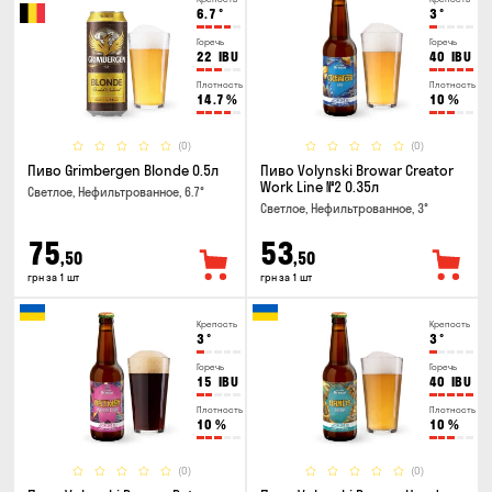
6.7
°
3
°
Горечь
Горечь
22
IBU
40
IBU
Плотность
Плотность
14.7
%
10
%
(0)
(0)
Пиво Grimbergen Blonde 0.5л
Пиво Volynski Browar Creator
Work Line №2 0.35л
Светлое, Нефильтрованное, 6.7°
Светлое, Нефильтрованное, 3°
75
53
,50
,50
грн за 1 шт
грн за 1 шт
Крепость
Крепость
3
°
3
°
Горечь
Горечь
15
IBU
40
IBU
Плотность
Плотность
10
%
10
%
(0)
(0)