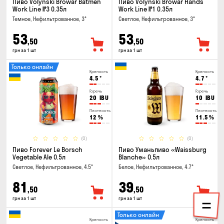
Пиво Volynski Browar Batmen
Пиво Volynski Browar Hands
Work Line №3 0.35л
Work Line №1 0.35л
Темное, Нефильтрованное, 3°
Светлое, Нефильтрованное, 3°
53
53
,50
,50
грн за 1 шт
грн за 1 шт
Только онлайн
Крепость
Крепость
4.5
°
4.7
°
Горечь
Горечь
20
IBU
10
IBU
Плотность
Плотность
12
%
11.5
%
(0)
(0)
Пиво Forever Le Borsch
Пиво Уманьпиво «Waissburg
Vegetable Ale 0.5л
Blanche» 0.5л
Светлое, Нефильтрованное, 4.5°
Белое, Нефильтрованное, 4.7°
81
39
,50
,50
грн за 1 шт
грн за 1 шт
Только онлайн
Крепость
Крепость