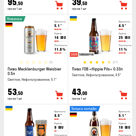
95
39
,50
,50
грн за 1 шт
грн за 1 шт
Новинка
Крепость
Крепость
5.1
°
4.5
°
Горечь
Горечь
14
IBU
25
IBU
Плотность
Плотность
11.8
%
11
%
(0)
(27)
Пиво Mecklenburger Weisbier
Пиво FDB «Hippie Pils» 0.33л
0.5л
Светлое, Нефильтрованное, 4.5°
Светлое, Нефильтрованное, 5.1°
53
43
,50
,00
грн за 1 шт
грн за 1 шт
Только онлайн
Крепость
Крепость
4.5
°
5.1
°
Горечь
Горечь
9
IBU
18
IBU
Плотность
Плотность