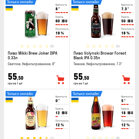
Только онлайн
Только онлайн
Крепость
Крепость
8
°
7.3
°
Горечь
Горечь
60
IBU
50
IBU
Плотность
Плотность
19
%
18
%
(0)
(0)
Пиво Mikki Brew Joker DIPA
Пиво Volynski Browar Forest
0.33л
Black IPA 0.35л
Светлое, Нефильтрованное, 8°
Темное, Нефильтрованное, 7.3°
55
55
,50
,50
грн за 1 шт
грн за 1 шт
Только онлайн
Только онлайн
Крепость
Крепость
0
°
5
°
Горечь
Горечь
12
IBU
18
IBU
Плотность
Плотность
12
%
12
%
(1)
(0)