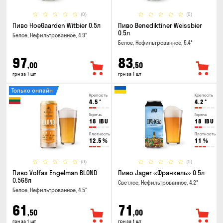
(0)
(0)
Пиво HoeGaarden Witbier 0.5л
Пиво Benediktiner Weissbier
0.5л
Белое, Нефильтрованное, 4.9°
Белое, Нефильтрованное, 5.4°
97
83
,00
,50
грн за 1 шт
грн за 1 шт
Только онлайн
Крепость
Крепость
4.5
°
4.2
°
Горечь
Горечь
18
IBU
18
IBU
Плотность
Плотность
12.5
%
11
%
(0)
(0)
Пиво Volfas Engelman BLOND
Пиво Jager «Франкель» 0.5л
0.568л
Светлое, Нефильтрованное, 4.2°
Белое, Нефильтрованное, 4.5°
61
71
,50
,00
грн за 1 шт
грн за 1 шт