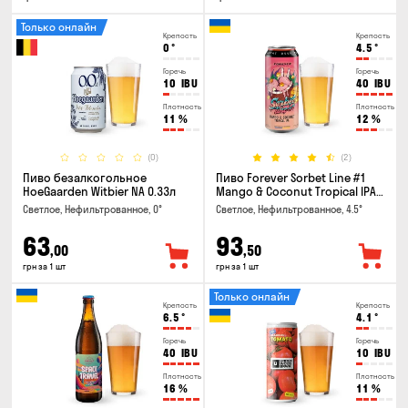
Только онлайн
Крепость
Крепость
0
°
4.5
°
Горечь
Горечь
10
IBU
40
IBU
Плотность
Плотность
11
%
12
%
(0)
(2)
Пиво безалкогольное
Пиво Forever Sorbet Line #1
HoeGaarden Witbier NA 0.33л
Mango & Coconut Tropical IPA
0.5л
Светлое, Нефильтрованное, 0°
Светлое, Нефильтрованное, 4.5°
63
93
,00
,50
грн за 1 шт
грн за 1 шт
Только онлайн
Крепость
Крепость
6.5
°
4.1
°
Горечь
Горечь
40
IBU
10
IBU
Плотность
Плотность
16
%
11
%