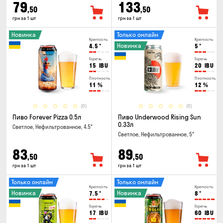
79
133
,50
,50
грн за 1 шт
грн за 1 шт
Новинка
Только онлайн
Крепость
Крепость
Новинка
4.5
°
5
°
Горечь
Горечь
15
IBU
20
IBU
Плотность
Плотность
11
%
12
%
(0)
(0)
Пиво Forever Pizza 0.5л
Пиво Underwood Rising Sun
0.33л
Светлое, Нефильтрованное, 4.5°
Светлое, Нефильтрованное, 5°
83
89
,50
,50
грн за 1 шт
грн за 1 шт
Только онлайн
Только онлайн
Крепость
Крепость
Новинка
Новинка
7.5
°
8
°
Горечь
Горечь
17
IBU
60
IBU