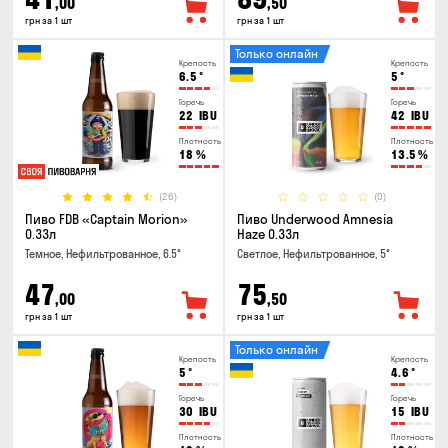
,00
,50
грн за 1 шт
грн за 1 шт
Только онлайн
Крепость
Крепость
6.5
°
5
°
Горечь
Горечь
22
IBU
42
IBU
Плотность
Плотность
18
%
13.5
%
(26)
(0)
Пиво FDB «Captain Morion»
Пиво Underwood Amnesia
0.33л
Haze 0.33л
Темное, Нефильтрованное, 6.5°
Светлое, Нефильтрованное, 5°
47
75
,00
,50
грн за 1 шт
грн за 1 шт
Только онлайн
Крепость
Крепость
5
°
4.6
°
Горечь
Горечь
30
IBU
15
IBU
Плотность
Плотность