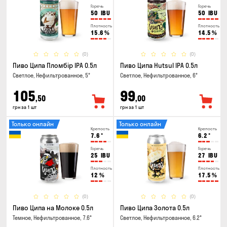
Горечь
Горечь
50
IBU
50
IBU
Плотность
Плотность
15.6
%
14.5
%
(0)
(0)
Пиво Ципа Пломбір IPA 0.5л
Пиво Ципа Hutsul IPA 0.5л
Светлое, Нефильтрованное, 5°
Светлое, Нефильтрованное, 6°
105
99
,50
,00
грн за 1 шт
грн за 1 шт
Только онлайн
Только онлайн
Крепость
Крепость
7.6
°
6.2
°
Горечь
Горечь
25
IBU
27
IBU
Плотность
Плотность
12
%
17.5
%
(0)
(0)
Пиво Ципа на Молоке 0.5л
Пиво Ципа Золота 0.5л
Темное, Нефильтрованное, 7.6°
Светлое, Нефильтрованное, 6.2°