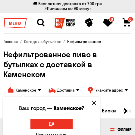
🚚 Бесплатная доставка от 700 грн
⚡Привезем до 90 минут
0
0
МЕНЮ
Главная
Сегодня в бутылках
Нефильтрованное
Нефильтрованное пиво в
бутылках с доставкой в
Каменском
Каменское
Доставка
Укажите адрес
Ваш город —
Каменское?
Все товары
Пиво
Сидр
Вино
Виски
Кокт
ДА
ПИВО
ФИЛЬТР