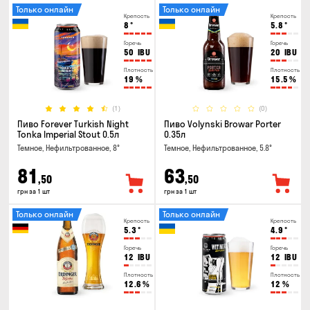
Только онлайн
Только онлайн
Крепость
Крепость
8
°
5.8
°
Горечь
Горечь
50
IBU
20
IBU
Плотность
Плотность
19
%
15.5
%
(1)
(0)
Пиво Forever Turkish Night
Пиво Volynski Browar Porter
Tonka Imperial Stout 0.5л
0.35л
Темное, Нефильтрованное, 8°
Темное, Нефильтрованное, 5.8°
81
63
,50
,50
грн за 1 шт
грн за 1 шт
Только онлайн
Только онлайн
Крепость
Крепость
5.3
°
4.9
°
Горечь
Горечь
12
IBU
12
IBU
Плотность
Плотность
12.6
%
12
%