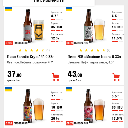
Нет, изменить
Крепость
Крепость
4.7
°
4.5
°
Горечь
Горечь
35
IBU
13
IBU
Плотность
Плотность
12
%
11.5
%
(1)
(2)
Пиво Fanatic Cryo APA 0.33л
Пиво FDB «Mexican beer» 0.33л
Светлое, Нефильтрованное, 4.7°
Светлое, Нефильтрованное, 4.5°
37
43
,00
,00
грн за 1 шт
грн за 1 шт
Крепость
Крепость
7
°
5.5
°
Горечь
Горечь
16
IBU
60
IBU
Плотность
Плотность
20
%
17.5
%