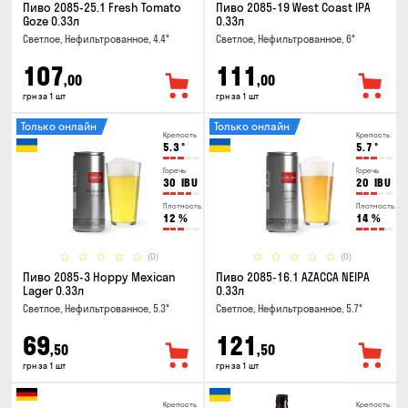
Пиво 2085-25.1 Fresh Tomato
Пиво 2085-19 West Coast IPA
Goze 0.33л
0.33л
Светлое, Нефильтрованное, 4.4°
Светлое, Нефильтрованное, 6°
107
111
,00
,00
грн за 1 шт
грн за 1 шт
Только онлайн
Только онлайн
Крепость
Крепость
5.3
°
5.7
°
Горечь
Горечь
30
IBU
20
IBU
Плотность
Плотность
12
%
14
%
(0)
(0)
Пиво 2085-3 Hoppy Mexican
Пиво 2085-16.1 AZACCA NEIPA
Lager 0.33л
0.33л
Светлое, Нефильтрованное, 5.3°
Светлое, Нефильтрованное, 5.7°
69
121
,50
,50
грн за 1 шт
грн за 1 шт
Крепость
Крепость