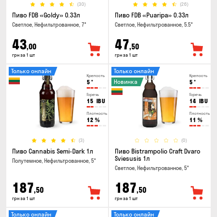
(30)
(26)
Пиво FDB «Goldy» 0.33л
Пиво FDB «Puaripa» 0.33л
Светлое, Нефильтрованное, 7°
Светлое, Нефильтрованное, 5.5°
43
47
,00
,50
грн за 1 шт
грн за 1 шт
Только онлайн
Только онлайн
Крепость
Крепость
Новинка
5
°
5
°
Горечь
Горечь
15
IBU
14
IBU
Плотность
Плотность
12
%
11
%
(3)
(0)
Пиво Cannabis Semi-Dark 1л
Пиво Bistrampolio Craft Dvaro
Sviesusis 1л
Полутемное, Нефильтрованное, 5°
Светлое, Нефильтрованное, 5°
187
187
,50
,50
грн за 1 шт
грн за 1 шт
Только онлайн
Только онлайн