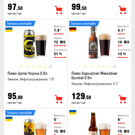
97
99
,50
,50
грн за 1 шт
грн за 1 шт
Только онлайн
Только онлайн
Крепость
Крепость
7.9
°
5.1
°
Горечь
Горечь
72
IBU
14
IBU
Плотность
Плотность
21
%
13
%
(0)
(0)
Пиво Ципа Чорна 0.5л
Пиво Kapuziner Weissbier
Dunkel 0.5л
Темное, Нефильтрованное, 7.9°
Темное, Нефильтрованное, 5.1°
95
129
,00
,50
грн за 1 шт
грн за 1 шт
Только онлайн
Крепость
Крепость
5
°
6
°
Горечь
Горечь
12
IBU
15
IBU