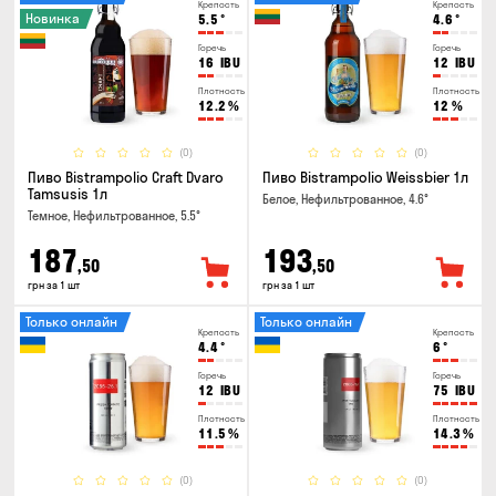
Крепость
Крепость
Новинка
5.5
°
4.6
°
Горечь
Горечь
16
IBU
12
IBU
Плотность
Плотность
12.2
%
12
%
(0)
(0)
Пиво Bistrampolio Craft Dvaro
Пиво Bistrampolio Weissbier 1л
Tamsusis 1л
Белое, Нефильтрованное, 4.6°
Темное, Нефильтрованное, 5.5°
187
193
,50
,50
грн за 1 шт
грн за 1 шт
Только онлайн
Только онлайн
Крепость
Крепость
4.4
°
6
°
Горечь
Горечь
12
IBU
75
IBU
Плотность
Плотность
11.5
%
14.3
%
(0)
(0)