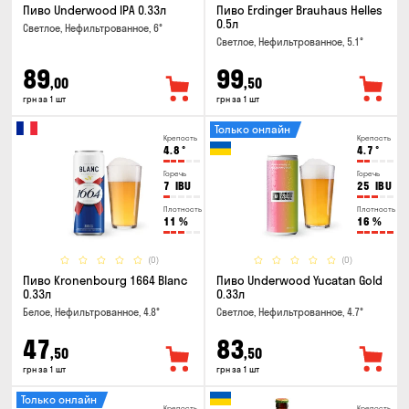
Пиво Underwood IPA 0.33л
Пиво Erdinger Brauhaus Helles
0.5л
Светлое, Нефильтрованное, 6°
Светлое, Нефильтрованное, 5.1°
89
99
,00
,50
грн за 1 шт
грн за 1 шт
Только онлайн
Крепость
Крепость
4.8
°
4.7
°
Горечь
Горечь
7
IBU
25
IBU
Плотность
Плотность
11
%
16
%
(0)
(0)
Пиво Kronenbourg 1664 Blanc
Пиво Underwood Yucatan Gold
0.33л
0.33л
Белое, Нефильтрованное, 4.8°
Светлое, Нефильтрованное, 4.7°
47
83
,50
,50
грн за 1 шт
грн за 1 шт
Только онлайн
Крепость
Крепость