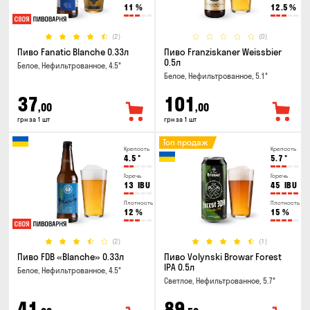
11
%
12.5
%
(2)
(0)
Пиво Fanatic Blanche 0.33л
Пиво Franziskaner Weissbier
0.5л
Белое, Нефильтрованное, 4.5°
Белое, Нефильтрованное, 5.1°
37
101
,00
,00
грн за 1 шт
грн за 1 шт
Топ продаж
Крепость
Крепость
4.5
°
5.7
°
Горечь
Горечь
13
IBU
45
IBU
Плотность
Плотность
12
%
15
%
(2)
(1)
Пиво FDB «Blanche» 0.33л
Пиво Volynski Browar Forest
IPA 0.5л
Белое, Нефильтрованное, 4.5°
Светлое, Нефильтрованное, 5.7°
41
89