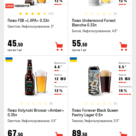
12
%
12
%
(30)
(0)
Пиво FDB «L.APA» 0.33л
Пиво Underwood Forest
Blanche 0.33л
Светлое, Нефильтрованное, 5°
Белое, Нефильтрованное, 4.6°
45
55
,50
,50
грн за 1 шт
грн за 1 шт
Крепость
Крепость
4.4
°
5.5
°
Горечь
Горечь
12
IBU
25
IBU
Плотность
Плотность
12
%
16
%
(0)
(0)
Пиво Volynski Browar «Amber»
Пиво Forever Black Queen
0.35л
Pastry Lager 0.5л
Светлое, Нефильтрованное, 4.4°
Темное, Нефильтрованное, 5.5°
67
89
,50
,50