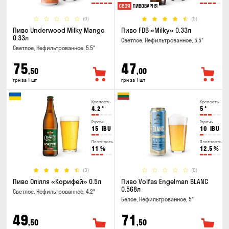
(0)
(5)
Пиво Underwood Milky Mango
Пиво FDB «Milky» 0.33л
0.33л
Светлое, Нефильтрованное, 5.5°
Светлое, Нефильтрованное, 5.5°
75
47
,50
,00
грн за 1 шт
грн за 1 шт
Крепость
Крепость
4.2
°
5
°
Горечь
Горечь
15
IBU
10
IBU
Плотность
Плотность
11
%
12.5
%
(3)
(0)
Пиво Опілля «Корифей» 0.5л
Пиво Volfas Engelman BLANC
0.568л
Светлое, Нефильтрованное, 4.2°
Белое, Нефильтрованное, 5°
49
71
,50
,50