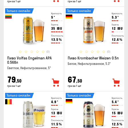
грн за 1 шт
грн за 1 шт
Только онлайн
Только онлайн
Крепость
Крепость
5
°
5.3
°
Горечь
Горечь
35
IBU
12
IBU
Плотность
Плотность
13.5
%
12.4
%
(0)
(0)
Пиво Volfas Engelman APA
Пиво Krombacher Weizen 0.5л
0.568л
Белое, Нефильтрованное, 5.3°
Светлое, Нефильтрованное, 5°
79
67
,50
,50
грн за 1 шт
грн за 1 шт
Только онлайн
Только онлайн
Крепость
Крепость
4.9
°
5.4
°
Горечь
Горечь
13
IBU
15
IBU
Плотность
Плотность
11.5
%
12.5
%