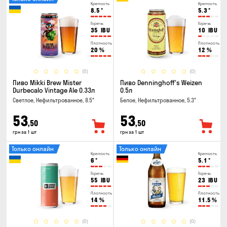
Крепость
Крепость
8.5
°
5.3
°
Горечь
Горечь
35
IBU
10
IBU
Плотность
Плотность
20
%
12
%
(0)
(0)
Пиво Mikki Brew Mister
Пиво Denninghoff's Weizen
Durbecalo Vintage Ale 0.33л
0.5л
Светлое, Нефильтрованное, 8.5°
Белое, Нефильтрованное, 5.3°
53
53
,50
,50
грн за 1 шт
грн за 1 шт
Только онлайн
Только онлайн
Крепость
Крепость
6
°
5.1
°
Горечь
Горечь
55
IBU
23
IBU
Плотность
Плотность
14
%
11.5
%
(0)
(0)