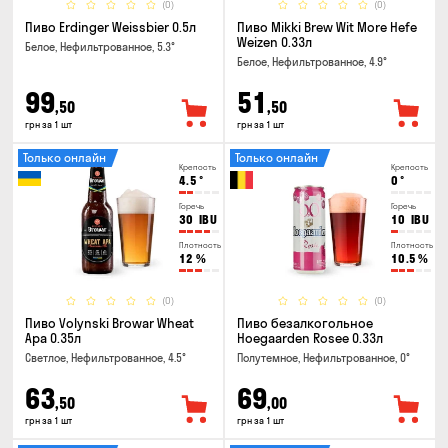
(0)
(0)
Пиво Erdinger Weissbier 0.5л
Пиво Mikki Brew Wit More Hefe
Weizen 0.33л
Белое, Нефильтрованное, 5.3°
Белое, Нефильтрованное, 4.9°
99
51
,50
,50
грн за 1 шт
грн за 1 шт
Только онлайн
Только онлайн
Крепость
Крепость
4.5
°
0
°
Горечь
Горечь
30
IBU
10
IBU
Плотность
Плотность
12
%
10.5
%
(0)
(0)
Пиво Volynski Browar Wheat
Пиво безалкогольное
Ара 0.35л
Hoegaarden Rosee 0.33л
Светлое, Нефильтрованное, 4.5°
Полутемное, Нефильтрованное, 0°
63
69
,50
,00
грн за 1 шт
грн за 1 шт