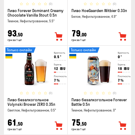
(0)
(0)
Пиво Forever Dominant Creamy
Пиво HoeGaarden Witbier 0.33л
Chocolate Vanilla Stout 0.5л
Белое, Нефильтрованное, 4.9°
Темное, Нефильтрованное, 5.5°
93
79
,50
,00
грн за 1 шт
грн за 1 шт
Только онлайн
Только онлайн
Крепость
Крепость
0.5
°
0
°
Горечь
Горечь
12
IBU
18
IBU
Плотность
Плотность
7
%
7
%
(0)
(0)
Пиво безалкогольное
Пиво безалкогольное Forever
Volynski Browar ZERO 0.35л
Battle 0.5л
Светлое, Нефильтрованное, 0.5°
Темное, Нефильтрованное, 0°
61
75
,50
,50
грн за 1 шт
грн за 1 шт