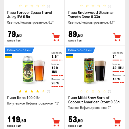
(0)
(0)
Пиво Forever Space Travel
Пиво Underwood Ukrainian
Juicy IPA 0.5л
Tomato Gose 0.33л
Светлое, Нефильтрованное, 6.5°
Светлое, Нефильтрованное, 4.1°
79
89
,50
,50
грн за 1 шт
грн за 1 шт
Только онлайн
Только онлайн
Крепость
Крепость
7.9
°
7
°
Горечь
Горечь
129
40
IBU
IBU
Плотность
18
%
Плотность
20
%
(2)
(0)
Пиво Ципа 100 0.5л
Пиво Mikki Brew Born of
Coconut American Stout 0.33л
Полутемное, Нефильтрованное, 7.9°
Темное, Нефильтрованное, 7°
119
53
,50
,50
грн за 1 шт
грн за 1 шт