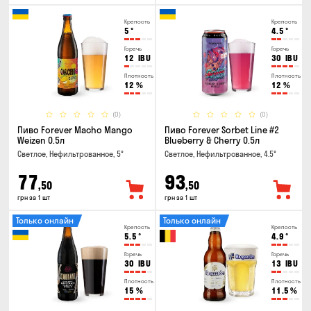
Крепость
Крепость
5
°
4.5
°
Горечь
Горечь
12
IBU
30
IBU
Плотность
Плотность
12
%
12
%
(0)
(0)
Пиво Forever Macho Mango
Пиво Forever Sorbet Line #2
Weizen 0.5л
Blueberry & Cherry 0.5л
Светлое, Нефильтрованное, 5°
Светлое, Нефильтрованное, 4.5°
77
93
,50
,50
грн за 1 шт
грн за 1 шт
Только онлайн
Только онлайн
Крепость
Крепость
5.5
°
4.9
°
Горечь
Горечь
30
IBU
13
IBU
Плотность
Плотность
15
%
11.5
%