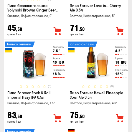
Пиво безалкогольное
Пиво Forever Love is... Cherry
Volynski Browar Ginger Beer
Ale 0.5л
0.35л
Светлое, Нефильтрованное, 0°
Светлое, Нефильтрованное, 5°
45
71
,50
,50
грн за 1 шт
грн за 1 шт
Только онлайн
Только онлайн
Крепость
Крепость
7.5
°
4.5
°
Горечь
Горечь
40
IBU
18
IBU
Плотность
Плотность
18
%
12
%
(0)
(0)
Пиво Forever Rock & Roll
Пиво Forever Hawaii Pineapple
Imperial Hazy IPA 0.5л
Sour Ale 0.5л
Светлое, Нефильтрованное, 7.5°
Светлое, Нефильтрованное, 4.5°
83
75
,50
,50
грн за 1 шт
грн за 1 шт
Только онлайн