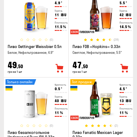
4.9
°
5.5
°
Горечь
Горечь
11
IBU
42
IBU
Плотность
Плотность
11.5
%
14.5
%
(0)
(28)
Пиво Oettinger Weissbier 0.5л
Пиво FDB «Hopkins» 0.33л
Белое, Нефильтрованное, 4.9°
Светлое, Нефильтрованное, 5.5°
49
47
,50
,50
грн за 1 шт
грн за 1 шт
Только онлайн
Топ продаж
Крепость
Крепость
0.5
°
4.5
°
Горечь
Горечь
40
IBU
13
IBU
Плотность
Плотность
11
%
11
%
(0)
(2)
Пиво безалкогольное
Пиво Fanatic Mexican Lager