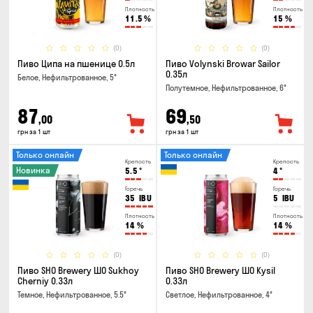
Плотность
Плотность
11.5
%
15
%
(0)
(0)
Пиво Ципа на пшенице 0.5л
Пиво Volynski Browar Sailor
0.35л
Белое, Нефильтрованное, 5°
Полутемное, Нефильтрованное, 6°
87
69
,00
,50
грн за 1 шт
грн за 1 шт
Только онлайн
Только онлайн
Крепость
Крепость
Новинка
5.5
°
4
°
Горечь
Горечь
35
IBU
5
IBU
Плотность
Плотность
14
%
14
%
(0)
(0)
Пиво SHO Brewery ШО Sukhoy
Пиво SHO Brewery ШО Kysil
Cherniy 0.33л
0.33л
Темное, Нефильтрованное, 5.5°
Светлое, Нефильтрованное, 4°