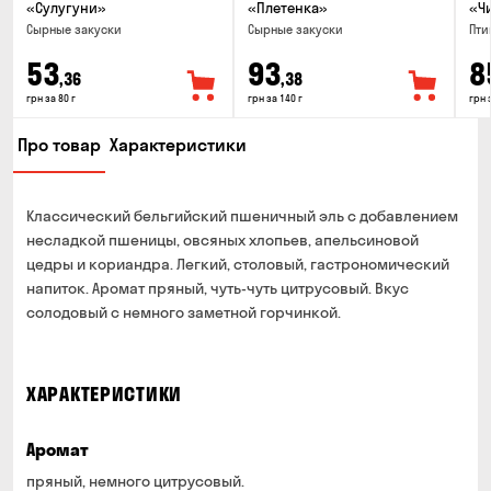
«Сулугуни»
«Плетенка»
«Ч
Cырные закуски
Cырные закуски
Пти
53
93
8
,36
,38
грн за 80 г
грн за 140 г
грн 
Про товар
Характеристики
Классический бельгийский пшеничный эль с добавлением
несладкой пшеницы, овсяных хлопьев, апельсиновой
цедры и кориандра. Легкий, столовый, гастрономический
напиток. Аромат пряный, чуть-чуть цитрусовый. Вкус
солодовый с немного заметной горчинкой.
ХАРАКТЕРИСТИКИ
Аромат
пряный, немного цитрусовый.