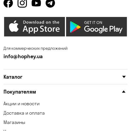
Горишние Плавни
Гостомель
Дмитровка
Днепр
Елизаветовка
Зазимье
Запорожье
Ирпень
Для коммерческих предложений
Калиновка
Каменные Потоки
info@hophey.ua
Карнауховка
Катериновка
Каталог
Келеберда
Киев
Клинцы
Княжичи
Покупателям
Корсунцы
Котовка
Акции и новости
Доставка и оплата
Коцюбинское
Кошары
Магазины
Красноселка
Кременчуг