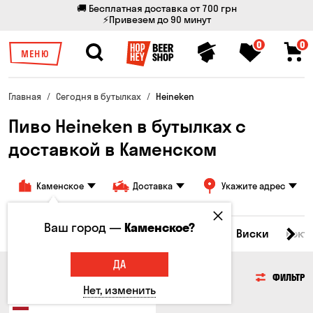
🚚 Бесплатная доставка от 700 грн
⚡Привезем до 90 минут
0
0
МЕНЮ
Главная
Сегодня в бутылках
Heineken
Пиво Heineken в бутылках с
доставкой в ​​Каменском
Каменское
Доставка
Укажите адрес
Ваш город —
Каменское?
Все товары
Пиво
Сидр
Вино
Виски
Кокт
ДА
ПИВО
ФИЛЬТР
Нет, изменить