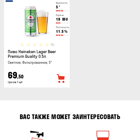
Крепость
5
°
Горечь
19
IBU
Плотность
11.5
%
(0)
Пиво Heineken Lager Beer
Premium Quality 0.5л
Светлое, Фильтрованное, 5°
69
,50
грн за 1 шт
ВАС ТАКЖЕ МОЖЕТ ЗАИНТЕРЕСОВАТЬ