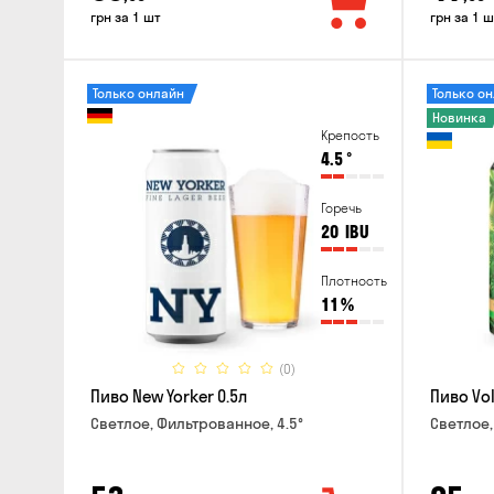
грн за 1 шт
грн за 1 ш
Только онлайн
Только о
Новинка
Крепость
4.5
°
Горечь
20
IBU
Плотность
11
%
(0)
Пиво New Yorker 0.5л
Пиво Vol
Светлое, Фильтрованное, 4.5°
Светлое,