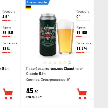
Только онлайн
Крепость
Крепость
4.9
°
0
°
Горечь
Горечь
25
IBU
15
IBU
Плотность
Плотность
12
%
11.5
%
(0)
 0.5л
Пиво безалкогольное Clausthaler
Classic 0.5л
Светлое, Фильтрованное, 0°
45
,50
грн за 1 шт