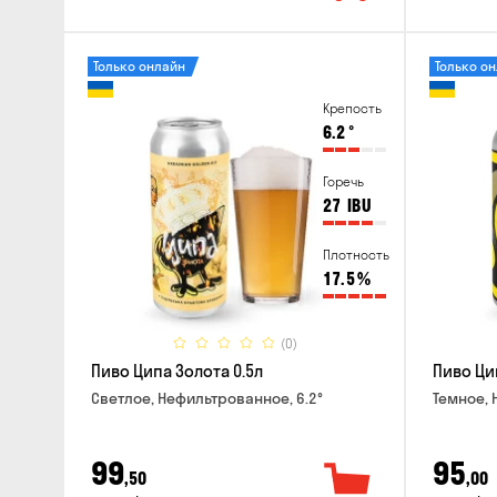
Только онлайн
Только о
Крепость
6.2
°
Горечь
27
IBU
Плотность
17.5
%
(0)
Пиво Ципа Золота 0.5л
Пиво Ци
Светлое, Нефильтрованное, 6.2°
Темное, 
99
95
,50
,00