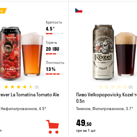
аж
Крепость
4.5
°
Горечь
20
IBU
Плотность
13
%
(5)
(0)
ever La Tomatina Tomato Ale
Пиво Velkopopovicky Kozel 
0.5л
 Нефильтрованное, 4.5°
Темное, Фильтрованное, 3.7°
49
,50
т
грн за 1 шт