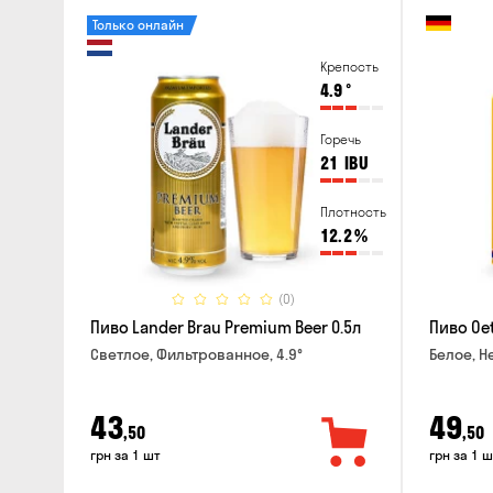
Только онлайн
Крепость
4.9
°
Горечь
21
IBU
Плотность
12.2
%
(0)
Пиво Lander Brau Premium Beer 0.5л
Пиво Oet
Светлое, Фильтрованное, 4.9°
Белое, Н
43
49
,50
,50
грн за 1 шт
грн за 1 ш