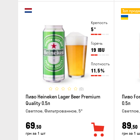
Топ прод
Крепость
5
°
Горечь
19
IBU
Плотность
11.5
%
(0)
Пиво Heineken Lager Beer Premium
Пиво For
Quality 0.5л
0.5л
Светлое, Фильтрованное, 5°
Светлое,
69
89
,50
,50
грн за 1 шт
грн за 1 ш