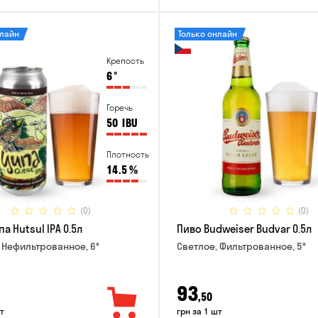
нлайн
Только онлайн
Крепость
6
°
Горечь
50
IBU
Плотность
14.5
%
(0)
(0)
а Hutsul IPA 0.5л
Пиво Budweiser Budvar 0.5л
 Нефильтрованное, 6°
Светлое, Фильтрованное, 5°
93
,50
т
грн за 1 шт