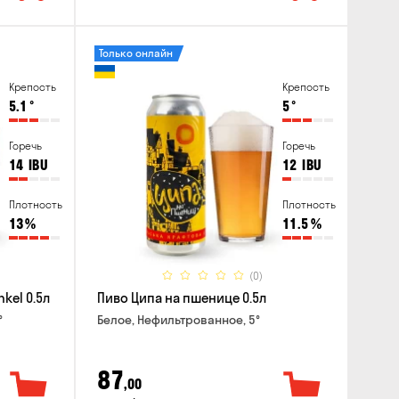
Только онлайн
Крепость
Крепость
5.1
°
5
°
Горечь
Горечь
14
IBU
12
IBU
Плотность
Плотность
13
%
11.5
%
(0)
kel 0.5л
Пиво Ципа на пшенице 0.5л
°
Белое, Нефильтрованное, 5°
87
,00