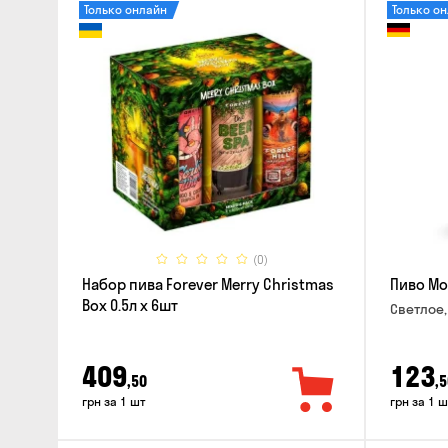
Только онлайн
Только о
(0)
Набор пива Forever Merry Christmas
Пиво Mo
Box 0.5л x 6шт
Светлое,
409
123
,50
,5
грн за 1 шт
грн за 1 ш