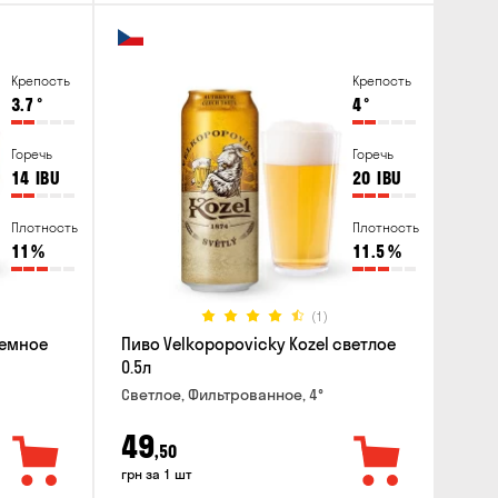
Крепость
Крепость
3.7
°
4
°
Горечь
Горечь
14
IBU
20
IBU
Плотность
Плотность
11
%
11.5
%
(1)
темное
Пиво Velkopopovicky Kozel светлое
0.5л
Светлое, Фильтрованное, 4°
49
,50
грн за 1 шт