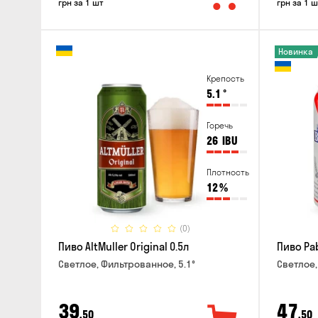
грн за 1 шт
грн за 1 ш
Новинка
Крепость
5.1
°
Горечь
26
IBU
Плотность
12
%
(0)
Пиво AltMuller Original 0.5л
Пиво Pab
Светлое, Фильтрованное, 5.1°
Светлое,
39
47
,50
,50