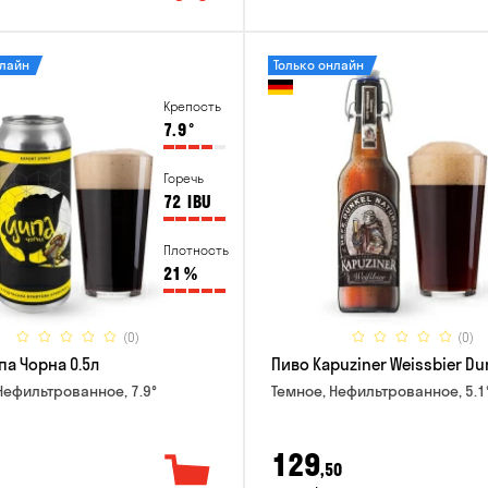
нлайн
Только онлайн
Крепость
7.9
°
Горечь
72
IBU
Плотность
21
%
(0)
(0)
па Чорна 0.5л
Пиво Kapuziner Weissbier Dun
Нефильтрованное, 7.9°
Темное, Нефильтрованное, 5.1
129
,50