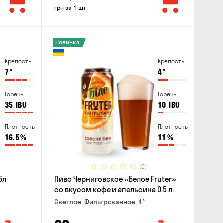
грн за 1 шт
Новинка
Крепость
Крепость
7
°
4
°
Горечь
Горечь
35
IBU
10
IBU
Плотность
Плотность
16.5
%
11
%
(0)
5л
Пиво Черниговское «Белое Fruter»
со вкусом кофе и апельсина 0.5 л
Светлое, Фильтрованное, 4°