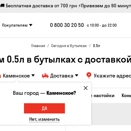
🚚 Бесплатная доставка от 700 грн
⚡Привезем до 90 минут
0 800 30 20 50
Покупателям
с 10:00 - до 22:00
Главная
Сегодня в бутылках
0.5л
0.5л в бутылках с доставкой
Каменское
Доставка
Укажите адре
Ваш город —
Каменское?
Коктейли
Водка
Соджу
Ликеры и настойки
Кон
ДА
Нет, изменить