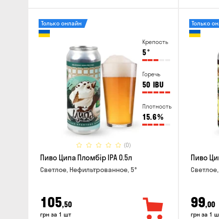
Только онлайн
Только о
Крепость
5
°
Горечь
50
IBU
Плотность
15.6
%
(0)
Пиво Ципа Пломбір IPA 0.5л
Пиво Цип
Светлое, Нефильтрованное, 5°
Светлое,
105
99
,50
,00
грн за 1 шт
грн за 1 ш