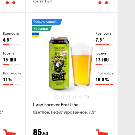
грн за 1 шт
Только онлайн
Новинка
Крепость
Крепость
4.5
°
7.5
°
Горечь
Горечь
15
IBU
17
IBU
Плотность
Плотность
11
%
16.8
%
(0)
Пиво Forever Brat 0.5л
5°
Светлое, Нефильтрованное, 7.5°
85
,50