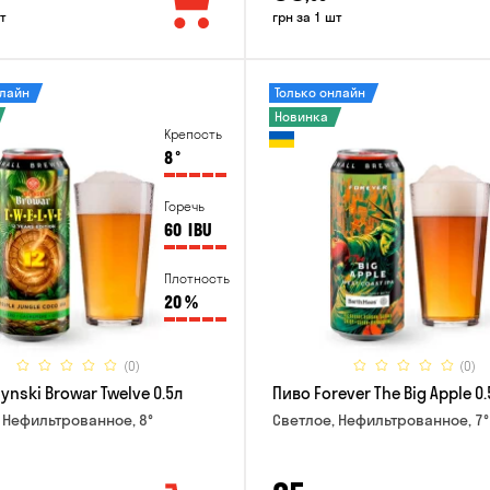
т
грн за 1 шт
нлайн
Только онлайн
Новинка
Крепость
8
°
Горечь
60
IBU
Плотность
20
%
(0)
(0)
ynski Browar Twelve 0.5л
Пиво Forever The Big Apple 0.
 Нефильтрованное, 8°
Светлое, Нефильтрованное, 7°