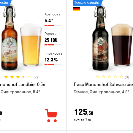
нлайн
Только онлайн
Крепость
5.4
°
Горечь
25
IBU
Плотность
12.3
%
(2)
(0)
nchshof Landbier 0.5л
Пиво Monchshof Schwarzbier
 Фильтрованное, 5.4°
Темное, Фильтрованное, 4.9°
125
0
,50
т
грн за 1 шт