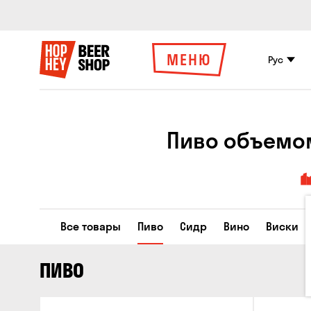
МЕНЮ
Рус
Пиво объемом 
Все товары
Пиво
Сидр
Вино
Виски
ПИВО