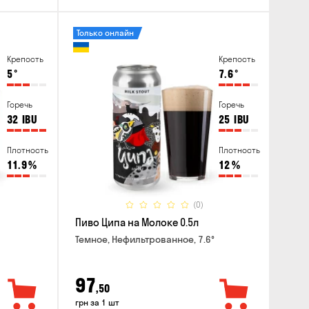
Только онлайн
Крепость
Крепость
5
°
7.6
°
Горечь
Горечь
32
IBU
25
IBU
Плотность
Плотность
11.9
%
12
%
(0)
Пиво Ципа на Молоке 0.5л
Темное, Нефильтрованное, 7.6°
97
,50
грн за 1 шт