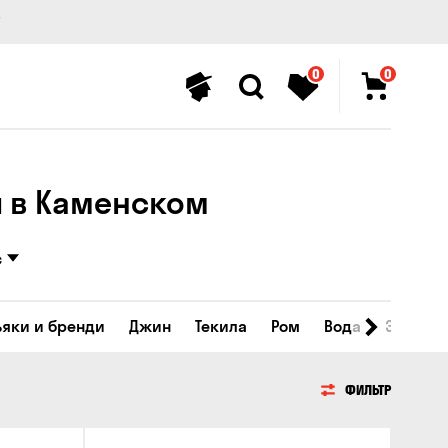
0
0
 в ​​Каменском
с
ьяки и бренди
Джин
Текила
Ром
Вода
Энергет
ФИЛЬТР