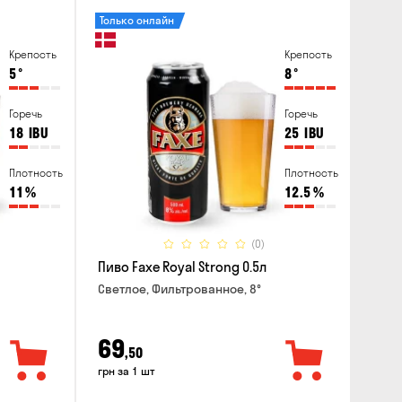
Только онлайн
Крепость
Крепость
5
°
8
°
Горечь
Горечь
18
IBU
25
IBU
Плотность
Плотность
11
%
12.5
%
(0)
Пиво Faxe Royal Strong 0.5л
Светлое, Фильтрованное, 8°
69
,50
грн за 1 шт