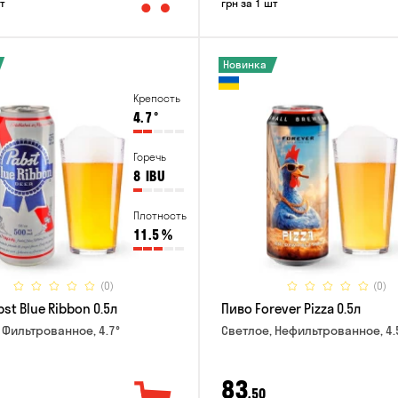
т
грн за 1 шт
Новинка
Крепость
4.7
°
Горечь
8
IBU
Плотность
11.5
%
(0)
(0)
st Blue Ribbon 0.5л
Пиво Forever Pizza 0.5л
 Фильтрованное, 4.7°
Светлое, Нефильтрованное, 4.
83
,50