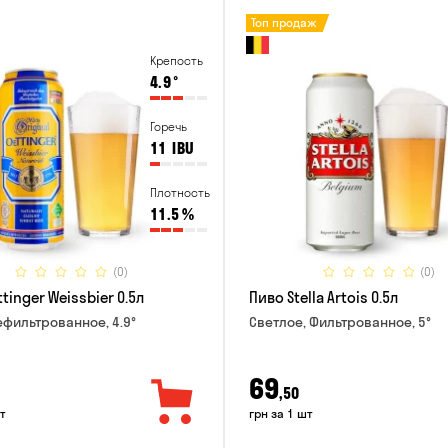
Топ продаж
Крепость
4.9
°
Горечь
11
IBU
Плотность
11.5
%
(0)
(0)
tinger Weissbier 0.5л
Пиво Stella Artois 0.5л
ефильтрованное, 4.9°
Светлое, Фильтрованное, 5°
69
,50
т
грн за 1 шт