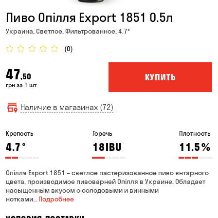
Пиво Опілля Export 1851 0.5л
Украина, Светлое, Фильтрованное, 4.7°
(0)
47
КУПИТЬ
,50
грн за 1 шт
Наличие в магазинах (72)
Крепость
Горечь
Плотность
4.7
°
18
IBU
11.5
%
Опілля Export 1851 – светлое пастеризованное пиво янтарного
цвета, производимое пивоварней Опілля в Украине. Обладает
насыщенным вкусом с солодовыми и винными
нотками
… Подробнее