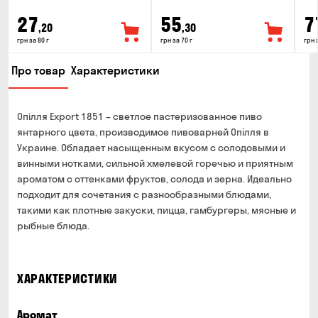
27
55
7
,20
,30
грн за 80 г
грн за 70 г
грн 
Про товар
Характеристики
Опілля Export 1851 – светлое пастеризованное пиво
янтарного цвета, производимое пивоварней Опілля в
Украине. Обладает насыщенным вкусом с солодовыми и
винными нотками, сильной хмелевой горечью и приятным
ароматом с оттенками фруктов, солода и зерна. Идеально
подходит для сочетания с разнообразными блюдами,
такими как плотные закуски, пицца, гамбургеры, мясные и
рыбные блюда.
ХАРАКТЕРИСТИКИ
Аромат