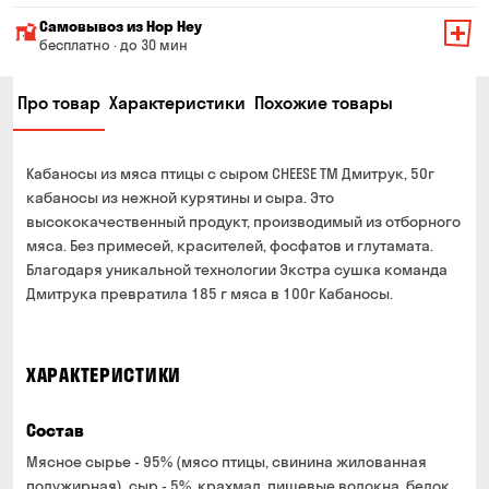
Минимальная сумма всего заказа — 200 грн
Самовывоз из Hop Hey
Стоимость доставки зависит от суммы всего заказа:
бесплатно · до 30 мин
От 200 до 299 грн
Минимальная сумма всего заказа — 250 грн
139 грн
Про товар
Характеристики
Похожие товары
Время сборки заказа — до 30 мин
От 300 до 399 грн
99 грн
Можете без очереди забрать из магазина в удобное
От 400 до 699 грн
79 грн
для Вас время
Кабаносы из мяса птицы с сыром CHEESE ТМ Дмитрук, 50г
Оплата:
От 700 грн
бесплатно
кабаносы из нежной курятины и сыра. Это
наличными в магазине
высококачественный продукт, производимый из отборного
Срок доставки — до 90 минут
банковской картой на сайте и в магазине
мяса. Без примесей, красителей, фосфатов и глутамата.
*на время доставки могут влиять воздушные тревоги
Благодаря уникальной технологии Экстра сушка команда
Оплата:
Дмитрука превратила 185 г мяса в 100г Кабаносы.
наличными курьеру
банковской картой на сайте
ХАРАКТЕРИСТИКИ
Состав
Мясное сырье - 95% (мясо птицы, свинина жилованная
полужирная), сыр - 5%, крахмал, пищевые волокна, белок