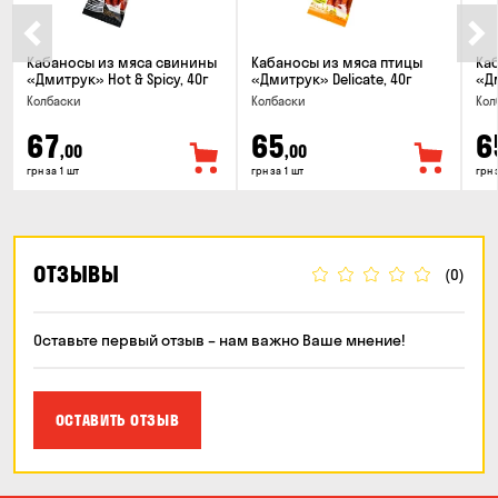
Кабаносы из мяса свинины
Кабаносы из мяса птицы
Ка
«Дмитрук» Hot & Spicy, 40г
«Дмитрук» Delicate, 40г
«Дм
Колбаски
Колбаски
Кол
67
65
6
,00
,00
грн за 1 шт
грн за 1 шт
грн 
ОТЗЫВЫ
(0)
Оставьте первый отзыв – нам важно Ваше мнение!
ОСТАВИТЬ ОТЗЫВ