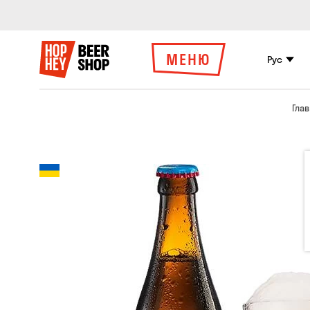
МЕНЮ
Рус
Гла