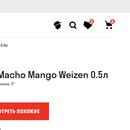
0
0
0.5л
 Macho Mango Weizen 0.5л
нное, 5°
ОТРЕТЬ ПОХОЖИЕ
)