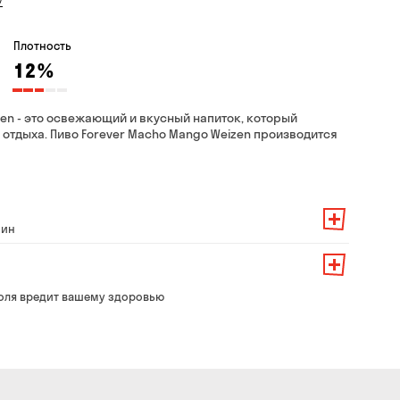
Плотность
12
%
zen - это освежающий и вкусный напиток, который
 отдыха. Пиво Forever Macho Mango Weizen производится
мин
 заказа — 200 грн
ит от суммы всего заказа:
его заказа — 250 грн
139 грн
оля вредит вашему здоровью
 до 30 мин
99 грн
брать из магазина в удобное для Вас время
79 грн
бесплатно