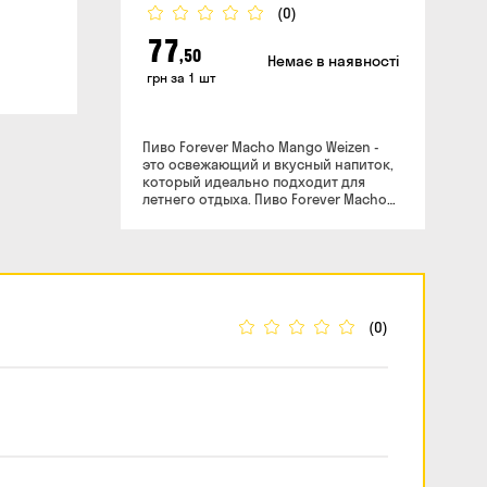
(0)
77
,50
Немає в наявності
грн за 1 шт
Пиво Forever Macho Mango Weizen -
это освежающий и вкусный напиток,
который идеально подходит для
летнего отдыха. Пиво Forever Macho
Mango Weizen производится
пивоварней Volynski Browar в Украине.
Пиво не подвергается пастеризации и
фильтрации. Для производства пива
используются отборные сорта
ячменя и пшеницы, а также манго из
лучших тропических регионов.
(0)