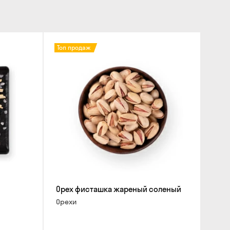
айте и в магазине
нут
влиять воздушные тревоги
Топ продаж
сайте
Орех фисташка жареный соленый
Орехи