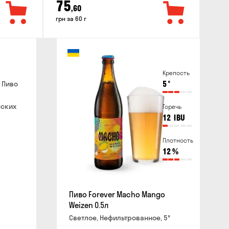
75
,60
грн за 60 г
Крепость
 Пиво
5
°
еских
Горечь
12
IBU
Плотность
12
%
Пиво Forever Macho Mango
Weizen 0.5л
Светлое, Нефильтрованное, 5°