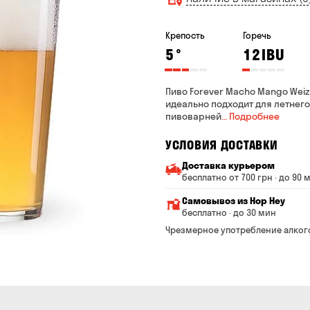
Крепость
Горечь
5
°
12
IBU
Пиво Forever Macho Mango Wei
идеально подходит для летнего
пивоварней
… Подробнее
УСЛОВИЯ ДОСТАВКИ
Доставка курьером
бесплатно от 700 грн · до 90 
Минимальная сумма всего
Самовывоз из Hop Hey
Стоимость доставки завис
бесплатно · до 30 мин
От 200 до 299 грн
Минимальная сумма вс
Чрезмерное употребление алког
Время сборки заказа —
От 300 до 399 грн
Можете без очереди за
От 400 до 699 грн
Оплата:
наличными в магазине
От 700 грн