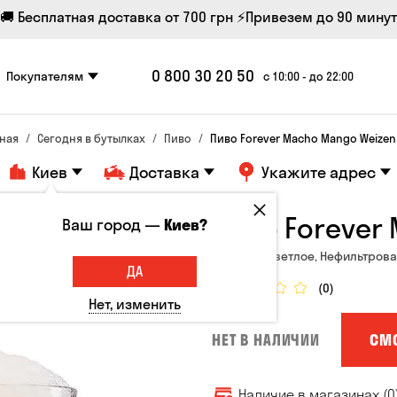
🚚 Бесплатная доставка от 700 грн
⚡Привезем до 90 минут
0 800 30 20 50
Покупателям
с 10:00 - до 22:00
вная
Сегодня в бутылках
Пиво
Пиво Forever Macho Mango Weizen 
Киев
Доставка
Укажите адрес
Пиво Forever
Ваш город —
Киев?
Украина, Светлое, Нефильтрова
ДА
(0)
Нет, изменить
СМ
НЕТ В НАЛИЧИИ
Наличие в магазинах (0