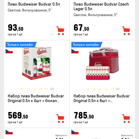
Пиво Budweiser Budvar 0.5л
Пиво Budweiser Budvar Czech
Lager 0.5л
Светлое, Фильтрованное, 5°
Светлое, Фильтрованное, 5°
93
67
,50
,50
грн за 1 шт
грн за 1 шт
Только онлайн
Только онлайн
(0)
(0)
Набор пива Budweiser Budvar
Набор пива Budweiser Budvar
Original 0.5л х 4шт + бокал
Original 0.5л x 8шт +
0.33л
термосумка
569
785
,50
,50
грн за 1 шт
грн за 1 шт
Крепость
Крепость