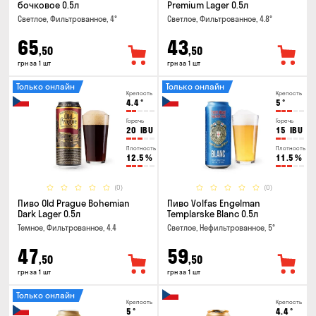
бочковое 0.5л
Premium Lager 0.5л
Светлое, Фильтрованное, 4°
Светлое, Фильтрованное, 4.8°
65
43
,50
,50
грн за 1 шт
грн за 1 шт
Только онлайн
Только онлайн
Крепость
Крепость
4.4
°
5
°
Горечь
Горечь
20
IBU
15
IBU
Плотность
Плотность
12.5
%
11.5
%
(0)
(0)
Пиво Old Prague Bohemian
Пиво Volfas Engelman
Dark Lager 0.5л
Templarske Blanc 0.5л
Темное, Фильтрованное, 4.4
Светлое, Нефильтрованное, 5°
47
59
,50
,50
грн за 1 шт
грн за 1 шт
Только онлайн
Крепость
Крепость
5
°
4.4
°