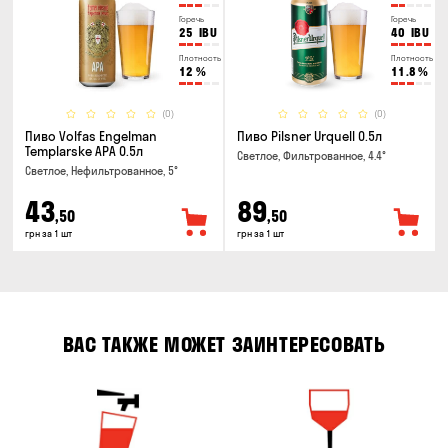
Горечь
Горечь
25
IBU
40
IBU
Плотность
Плотность
12
%
11.8
%
(0)
(0)
Пиво Volfas Engelman
Пиво Pilsner Urquell 0.5л
Templarske АPA 0.5л
Светлое, Фильтрованное, 4.4°
Светлое, Нефильтрованное, 5°
43
89
,50
,50
грн за 1 шт
грн за 1 шт
ВАС ТАКЖЕ МОЖЕТ ЗАИНТЕРЕСОВАТЬ