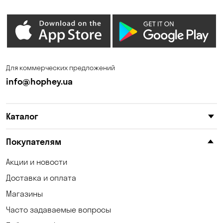
Дмитровка
Днепр
Елизаветовка
Зазимье
Запорожье
Ирпень
Для коммерческих предложений
Калиновка
Каменные Потоки
info@hophey.ua
Карнауховка
Катериновка
Каталог
Келеберда
Киев
Клинцы
Княжичи
Покупателям
Корсунцы
Котовка
Акции и новости
Доставка и оплата
Коцюбинское
Кошары
Магазины
Красноселка
Кременчуг
Часто задаваемые вопросы
Кривой Рог
Кривуши