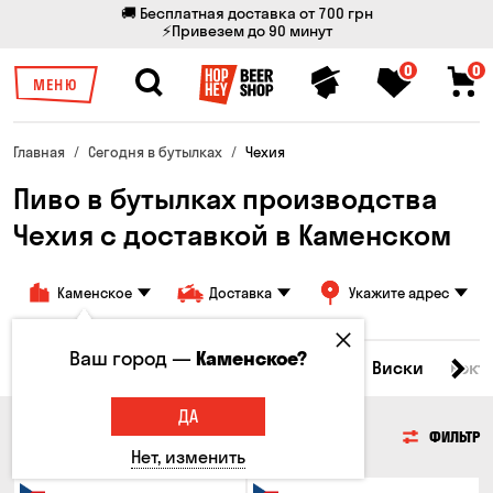
🚚 Бесплатная доставка от 700 грн
⚡Привезем до 90 минут
0
0
МЕНЮ
Главная
Сегодня в бутылках
Чехия
Пиво в бутылках производства
Чехия с доставкой в Каменском
Каменское
Доставка
Укажите адрес
Ваш город —
Каменское?
Все товары
Пиво
Сидр
Вино
Виски
Кокт
ДА
ПИВО
ФИЛЬТР
Нет, изменить