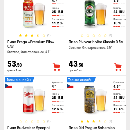
4.7
°
3.5
°
Горечь
Горечь
25
IBU
24
IBU
Плотность
Плотность
11.2
%
10
%
(3)
(0)
Пиво Praga «Premium Pils»
Пиво Pivovar Holba Classic 0.5л
0.5л
Светлое, Фильтрованное, 3.5°
Светлое, Фильтрованное, 4.7°
53
43
,50
,50
грн за 1 шт
грн за 1 шт
Только онлайн
Только онлайн
Крепость
Крепость
4
°
4.8
°
Горечь
Горечь
25
IBU
22
IBU
Плотность
Плотность
12.5
%
12.4
%
(0)
(1)
Пиво Budweiser Vycepni
Пиво Old Prague Bohemian