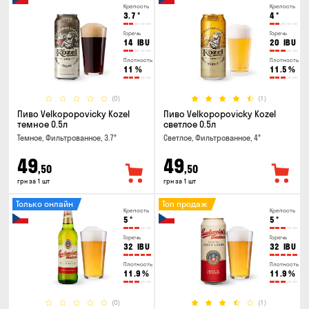
Крепость
Крепость
3.7
°
4
°
Горечь
Горечь
14
IBU
20
IBU
Плотность
Плотность
11
%
11.5
%
(0)
(1)
Пиво Velkopopovicky Kozel
Пиво Velkopopovicky Kozel
темное 0.5л
светлое 0.5л
Темное, Фильтрованное, 3.7°
Светлое, Фильтрованное, 4°
49
49
,50
,50
грн за 1 шт
грн за 1 шт
Только онлайн
Топ продаж
Крепость
Крепость
5
°
5
°
Горечь
Горечь
32
IBU
32
IBU
Плотность
Плотность
11.9
%
11.9
%
(0)
(1)