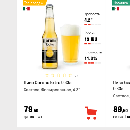
Топ продаж
Новинка
Крепость
4.2
°
Горечь
19
IBU
Плотность
11.3
%
(0)
Пиво Corona Extra 0.33л
Пиво бе
0.33л
Светлое, Фильтрованное, 4.2°
Светлое,
79
89
,50
,50
грн за 1 шт
грн за 1 ш