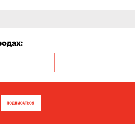
родах:
Белая Церковь
Бровары
Власовка
ПОДПИСАТЬСЯ
Гатное
Горишние Плавни
Зазимье