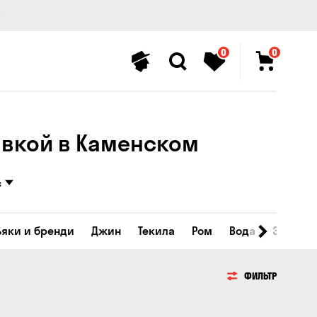
0
0
авкой в Каменском
с
ьяки и бренди
Джин
Текила
Ром
Вода
Энергет
ФИЛЬТР