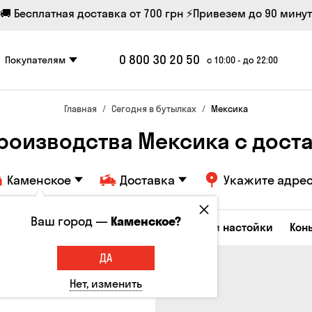
🚚 Бесплатная доставка от 700 грн
⚡Привезем до 90 минут
0 800 30 20 50
Покупателям
с 10:00 - до 22:00
Главная
Сегодня в бутылках
Мексика
производства Мексика с дост
Каменское
Доставка
Укажите адре
Ваш город —
Каменское?
Коктейли
Водка
Соджу
Ликеры и настойки
Кон
ДА
Нет, изменить