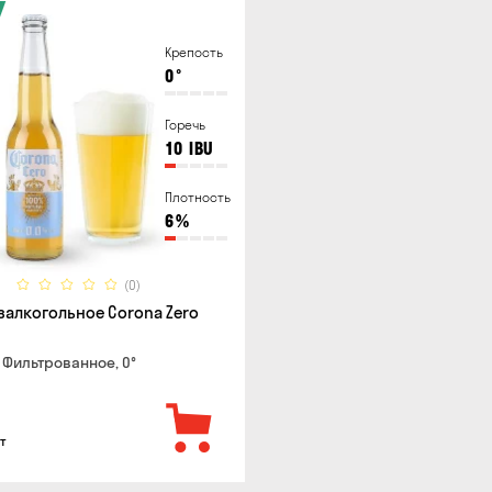
Крепость
0
°
Горечь
10
IBU
Плотность
6
%
(0)
залкогольное Corona Zero
 Фильтрованное, 0°
т