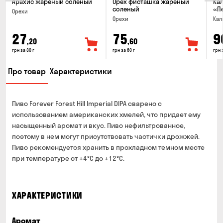
Арахис жареный солёный
Орех фисташка жареный
Ка
соленый
«П
Орехи
Орехи
Кал
27
75
9
,20
,60
грн за 80 г
грн за 60 г
грн 
Про товар
Характеристики
Пиво Forever Forest Hill Imperial DIPA сварено с
использованием американских хмелей, что придает ему
насыщенный аромат и вкус. Пиво нефильтрованное,
поэтому в нем могут присутствовать частички дрожжей.
Пиво рекомендуется хранить в прохладном темном месте
при температуре от +4°C до +12°C.
ХАРАКТЕРИСТИКИ
Аромат