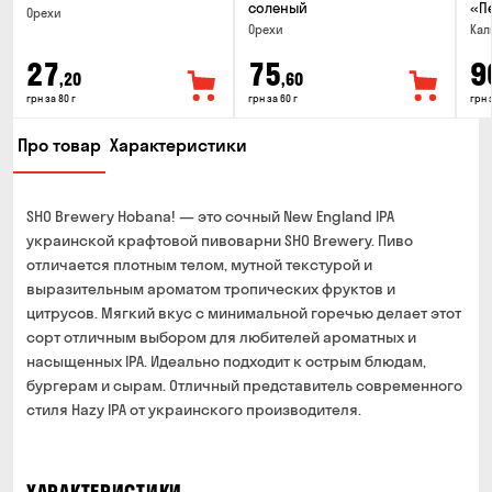
соленый
«П
Орехи
Орехи
Кал
27
75
9
,20
,60
грн за 80 г
грн за 60 г
грн 
Про товар
Характеристики
SHO Brewery Hobana! — это сочный New England IPA
украинской крафтовой пивоварни SHO Brewery. Пиво
отличается плотным телом, мутной текстурой и
выразительным ароматом тропических фруктов и
цитрусов. Мягкий вкус с минимальной горечью делает этот
сорт отличным выбором для любителей ароматных и
насыщенных IPA. Идеально подходит к острым блюдам,
бургерам и сырам. Отличный представитель современного
стиля Hazy IPA от украинского производителя.
ХАРАКТЕРИСТИКИ