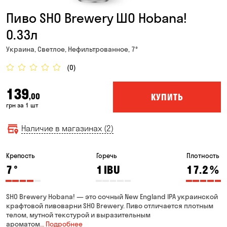
Пиво SHO Brewery ШО Hobana!
0.33л
Украина, Светлое, Нефильтрованное, 7°
(0)
139
КУПИТЬ
,00
грн за 1 шт
Наличие в магазинах (2)
Крепость
Горечь
Плотность
7
°
1
IBU
17.2
%
SHO Brewery Hobana! — это сочный New England IPA украинской
крафтовой пивоварни SHO Brewery. Пиво отличается плотным
телом, мутной текстурой и выразительным
ароматом
… Подробнее