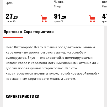
Чикен»
коп
Орехи
Птица
Сви
27
91
4
,20
,20
грн за 80 г
грн за 60 г
грн 
Про товар
Характеристики
Пиво Bistrampolio Dvaro Tamsusis обладает насыщенным
карамельным ароматом с нотами черного хлеба и
сухофруктов. Вкус — сладковатый, с доминирующими
нотами кваса и карамели, легкими хлебными оттенками и
долгим послевкусием с терпкостью. Напиток
характеризуется плотным телом, густой кремовой пеной и
насыщенным коричневато-медным цветом.
ХАРАКТЕРИСТИКИ