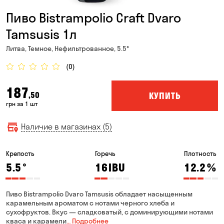
Пиво Bistrampolio Craft Dvaro
Tamsusis 1л
Литва, Темное, Нефильтрованное, 5.5°
(0)
187
КУПИТЬ
,50
грн за 1 шт
Наличие в магазинах (5)
Крепость
Горечь
Плотность
5.5
°
16
IBU
12.2
%
Пиво Bistrampolio Dvaro Tamsusis обладает насыщенным
карамельным ароматом с нотами черного хлеба и
сухофруктов. Вкус — сладковатый, с доминирующими нотами
кваса и карамели
… Подробнее