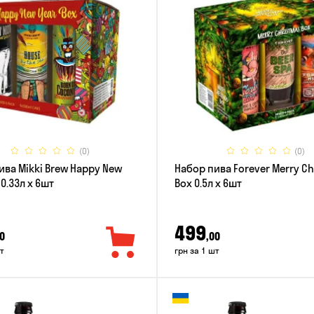
(0)
(0)
ива Mikki Brew Happy New
Набор пива Forever Merry C
 0.33л x 6шт
Box 0.5л x 6шт
499
0
,00
т
грн за 1 шт