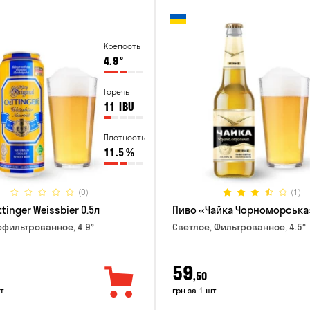
Крепость
4.9
°
Горечь
11
IBU
Плотность
11.5
%
(0)
(1)
tinger Weissbier 0.5л
Пиво «Чайка Чорноморська»
ефильтрованное, 4.9°
Светлое, Фильтрованное, 4.5°
59
,50
т
грн за 1 шт