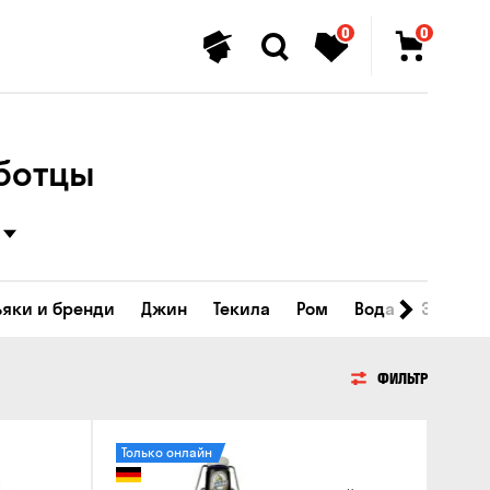
0
0
бботцы
ьяки и бренди
Джин
Текила
Ром
Вода
Энергет
ФИЛЬТР
Только онлайн