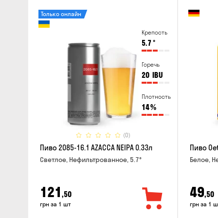
Только онлайн
Крепость
5.7
°
Горечь
20
IBU
Плотность
14
%
(0)
Пиво 2085-16.1 AZACCA NEIPA 0.33л
Пиво Oet
Светлое, Нефильтрованное, 5.7°
Белое, Н
121
49
,50
,50
грн за 1 шт
грн за 1 ш