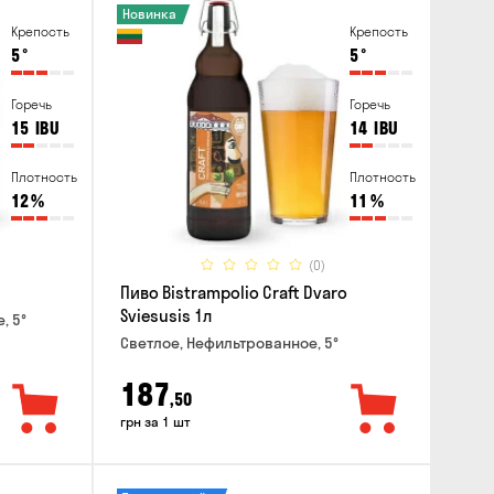
Новинка
Крепость
Крепость
5
°
5
°
Горечь
Горечь
15
IBU
14
IBU
Плотность
Плотность
12
%
11
%
(0)
Пиво Bistrampolio Craft Dvaro
Sviesusis 1л
, 5°
Светлое, Нефильтрованное, 5°
187
,50
грн за 1 шт