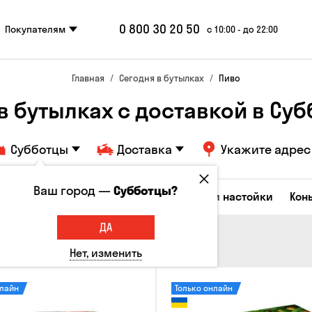
0 800 30 20 50
Покупателям
с 10:00 - до 22:00
Главная
Сегодня в бутылках
Пиво
в бутылках с доставкой в Су
Субботцы
Доставка
Укажите адрес
Ваш город —
Субботцы?
Коктейли
Водка
Соджу
Ликеры и настойки
Кон
ДА
Нет, изменить
нлайн
Только онлайн