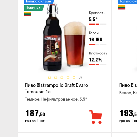
Только онлайн
Только о
Новинка
Крепость
5.5
°
Горечь
16
IBU
Плотность
12.2
%
(0)
Пиво Bistrampolio Craft Dvaro
Пиво Bis
Tamsusis 1л
Белое, Н
Темное, Нефильтрованное, 5.5°
187
193
,50
,5
грн за 1 шт
грн за 1 ш