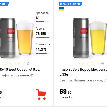
нлайн
Только онлайн
Крепость
6
°
Горечь
75
IBU
Плотность
14.3
%
(0)
(0)
5-19 West Coast IPA 0.33л
Пиво 2085-3 Hoppy Mexican 
0.33л
 Нефильтрованное, 6°
Светлое, Нефильтрованное, 5.
69
0
,50
т
грн за 1 шт