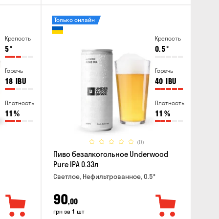
Только онлайн
Крепость
Крепость
5
°
0.5
°
Горечь
Горечь
18
IBU
40
IBU
Плотность
Плотность
11
%
11
%
(0)
Пиво безалкогольное Underwood
Pure IPA 0.33л
Светлое, Нефильтрованное, 0.5°
90
,00
грн за 1 шт