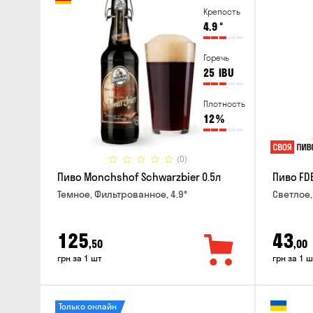
Крепость
4.9
°
Горечь
25
IBU
Плотность
12
%
(0)
Пиво Monchshof Schwarzbier 0.5л
Пиво FDB
Темное, Фильтрованное, 4.9°
Светлое,
125
43
,50
,00
грн за 1 шт
грн за 1 ш
Только онлайн