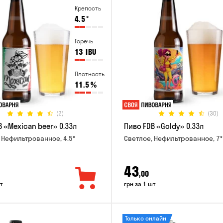
Крепость
4.5
°
Горечь
13
IBU
Плотность
11.5
%
(2)
(30)
 «Mexican beer» 0.33л
Пиво FDB «Goldy» 0.33л
 Нефильтрованное, 4.5°
Светлое, Нефильтрованное, 7°
43
,00
т
грн за 1 шт
Только онлайн