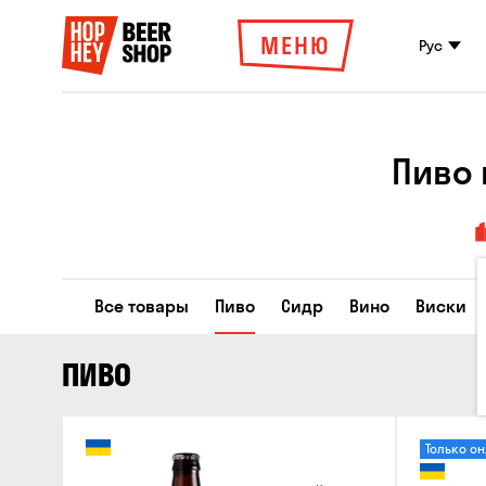
МЕНЮ
Рус
Пиво 
Все товары
Пиво
Сидр
Вино
Виски
ПИВО
Только о