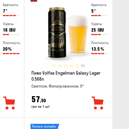
Крепость
Крепость
7
°
5
°
Горечь
Горечь
16
IBU
25
IBU
Плотность
Плотность
20
%
13.5
%
(0)
Пиво Volfas Engelman Galaxy Lager
0.568л
Светлое, Фильтрованное, 5°
57
,50
грн за 1 шт
Только онлайн