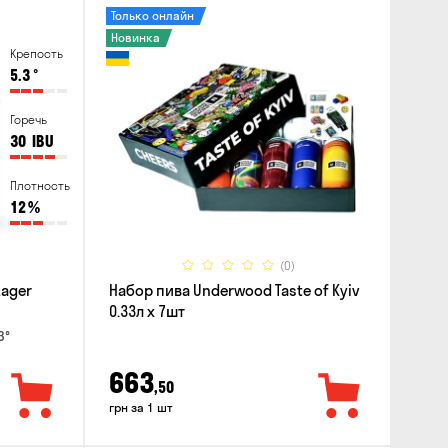
Только онлайн
Новинка
Крепость
5.3
°
Горечь
30
IBU
Плотность
12
%
(0)
Lager
Набор пива Underwood Taste of Kyiv
0.33л x 7шт
3°
663
,50
грн за 1 шт