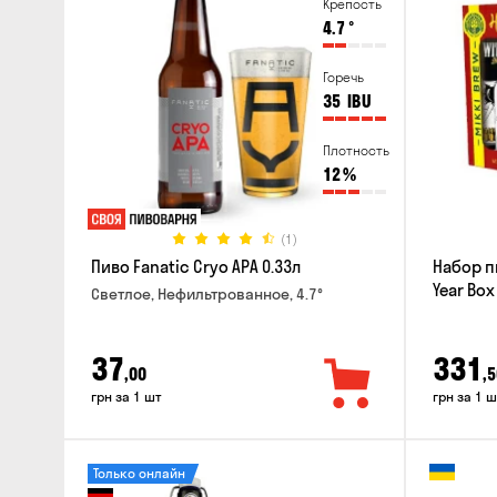
Крепость
4.7
°
Горечь
35
IBU
Плотность
12
%
(1)
Пиво Fanatic Cryo APA 0.33л
Набор п
Year Box
Светлое, Нефильтрованное, 4.7°
37
331
,00
,5
грн за 1 шт
грн за 1 ш
Только онлайн