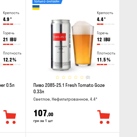
Только онлайн
Крепость
Крепость
4.9
°
4.4
°
Горечь
Горечь
21
IBU
12
IBU
Плотность
Плотность
12.2
%
11.5
%
(0)
er 0.5л
Пиво 2085-25.1 Fresh Tomato Goze
0.33л
Светлое, Нефильтрованное, 4.4°
107
,00
грн за 1 шт