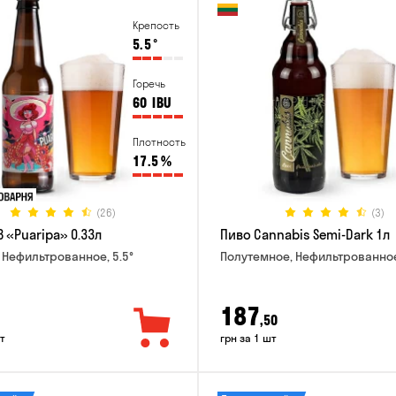
Крепость
5.5
°
Горечь
60
IBU
Плотность
17.5
%
(26)
(3)
 «Puaripa» 0.33л
Пиво Cannabis Semi-Dark 1л
 Нефильтрованное, 5.5°
Полутемное, Нефильтрованное
187
,50
т
грн за 1 шт