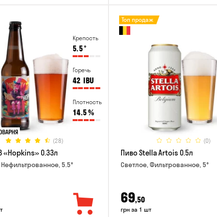
Топ продаж
Крепость
5.5
°
Горечь
42
IBU
Плотность
14.5
%
(28)
(0)
B «Hopkins» 0.33л
Пиво Stella Artois 0.5л
 Нефильтрованное, 5.5°
Светлое, Фильтрованное, 5°
69
,50
т
грн за 1 шт