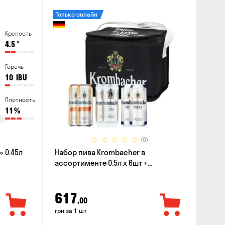
Только онлайн
Крепость
4.5
°
Горечь
10
IBU
Плотность
11
%
(0)
 0.45л
Набор пива Krombacher в
ассортименте 0.5л х 6шт +
термосумка
617
,00
грн за 1 шт