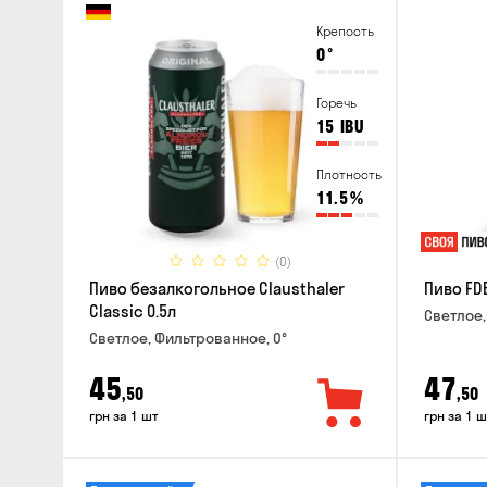
Крепость
0
°
Горечь
15
IBU
Плотность
11.5
%
(0)
Пиво безалкогольное Clausthaler
Пиво FDB
Classic 0.5л
Светлое,
Светлое, Фильтрованное, 0°
45
47
,50
,50
грн за 1 шт
грн за 1 ш