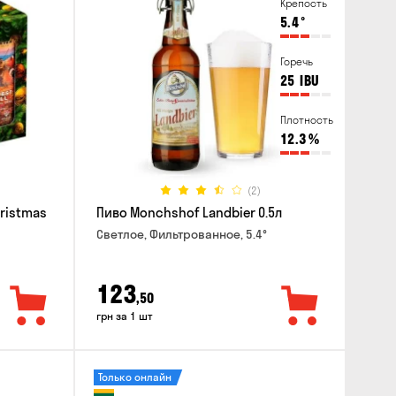
Крепость
5.4
°
Горечь
25
IBU
Плотность
12.3
%
(2)
hristmas
Пиво Monchshof Landbier 0.5л
Светлое, Фильтрованное, 5.4°
123
,50
грн за 1 шт
Только онлайн