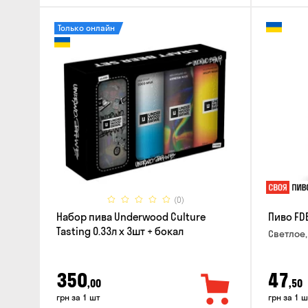
Только онлайн
(0)
Набор пива Underwood Culture
Пиво FD
Tasting 0.33л x 3шт + бокал
Светлое,
350
47
,00
,50
грн за 1 шт
грн за 1 ш