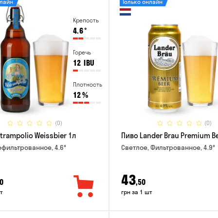
нлайн
Только онлайн
Крепость
4.6
°
Горечь
12
IBU
Плотность
12
%
(0)
(0)
trampolio Weissbier 1л
Пиво Lander Brau Premium Be
ефильтрованное, 4.6°
Светлое, Фильтрованное, 4.9°
43
0
,50
т
грн за 1 шт