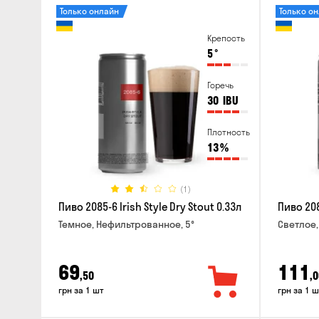
Только онлайн
Только о
Крепость
5
°
Горечь
30
IBU
Плотность
13
%
(1)
Пиво 2085-6 Irish Style Dry Stout 0.33л
Пиво 208
Темное, Нефильтрованное, 5°
Светлое,
69
111
,50
,0
грн за 1 шт
грн за 1 ш