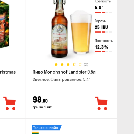
Крепость
5.4
°
Горечь
25
IBU
Плотность
12.3
%
(2)
hristmas
Пиво Monchshof Landbier 0.5л
Светлое, Фильтрованное, 5.4°
98
,00
грн за 1 шт
Только онлайн