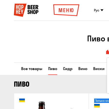
МЕНЮ
Рус
Пиво 
Все товары
Пиво
Сидр
Вино
Виски
ПИВО
Только о