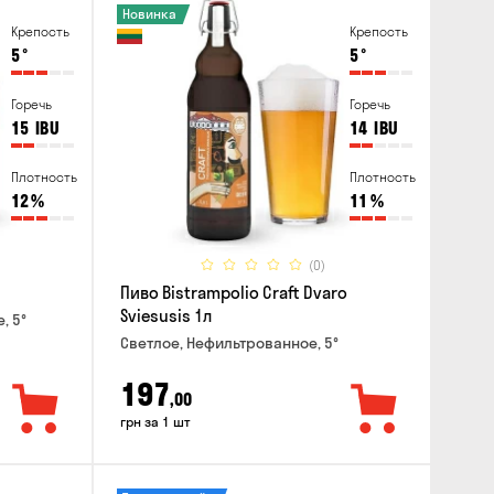
Новинка
Крепость
Крепость
5
°
5
°
Горечь
Горечь
15
IBU
14
IBU
Плотность
Плотность
12
%
11
%
(0)
Пиво Bistrampolio Craft Dvaro
Sviesusis 1л
, 5°
Светлое, Нефильтрованное, 5°
197
,00
грн за 1 шт