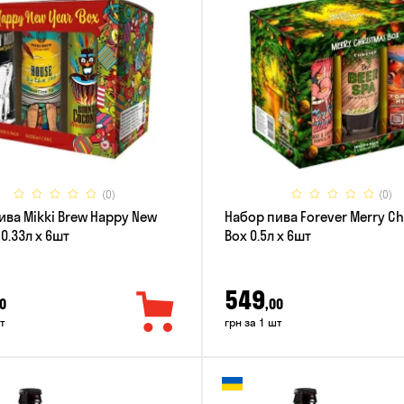
(0)
(0)
ива Mikki Brew Happy New
Набор пива Forever Merry C
 0.33л x 6шт
Box 0.5л x 6шт
549
0
,00
т
грн за 1 шт