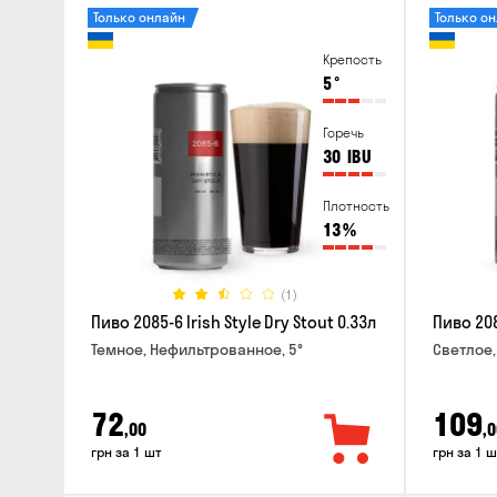
Только онлайн
Только о
Крепость
5
°
Горечь
30
IBU
Плотность
13
%
(1)
Пиво 2085-6 Irish Style Dry Stout 0.33л
Пиво 208
Темное, Нефильтрованное, 5°
Светлое,
72
109
,00
,0
грн за 1 шт
грн за 1 ш