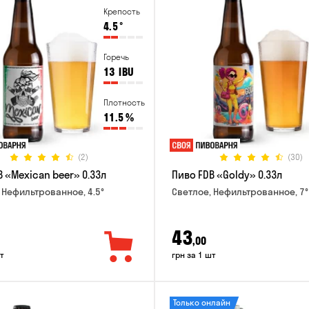
Крепость
4.5
°
Горечь
13
IBU
Плотность
11.5
%
(2)
(30)
 «Mexican beer» 0.33л
Пиво FDB «Goldy» 0.33л
 Нефильтрованное, 4.5°
Светлое, Нефильтрованное, 7°
43
,00
т
грн за 1 шт
Только онлайн