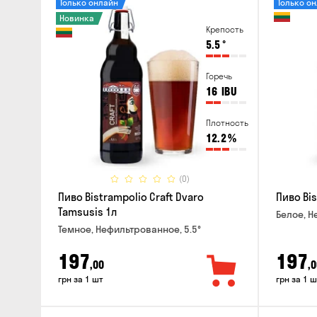
Только онлайн
Только о
Новинка
Крепость
5.5
°
Горечь
16
IBU
Плотность
12.2
%
(0)
Пиво Bistrampolio Craft Dvaro
Пиво Bis
Tamsusis 1л
Белое, Н
Темное, Нефильтрованное, 5.5°
197
197
,00
,0
грн за 1 шт
грн за 1 ш