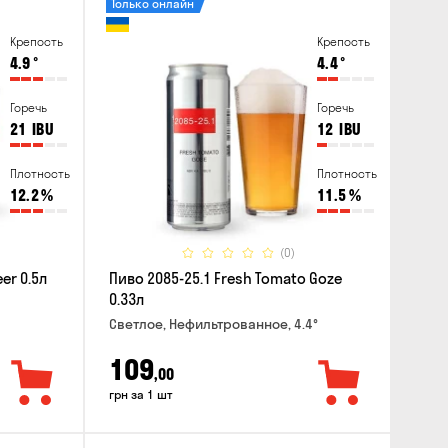
Только онлайн
Крепость
Крепость
4.9
°
4.4
°
Горечь
Горечь
21
IBU
12
IBU
Плотность
Плотность
12.2
%
11.5
%
(0)
er 0.5л
Пиво 2085-25.1 Fresh Tomato Goze
0.33л
Светлое, Нефильтрованное, 4.4°
109
,00
грн за 1 шт