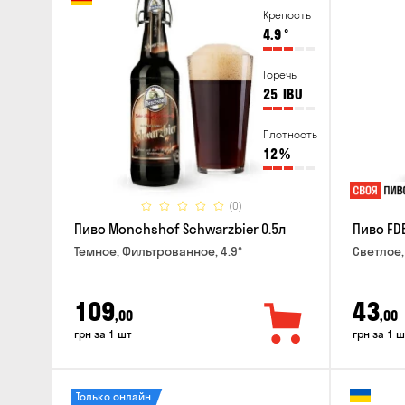
Крепость
4.9
°
Горечь
25
IBU
Плотность
12
%
(0)
Пиво Monchshof Schwarzbier 0.5л
Пиво FDB
Темное, Фильтрованное, 4.9°
Светлое,
109
43
,00
,00
грн за 1 шт
грн за 1 ш
Только онлайн