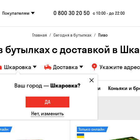
0 800 30 20 50
Покупателям
с 10:00 - до 22:00
Главная
Сегодня в бутылках
Пиво
в бутылках с доставкой в Шк
Шкаровка
Доставка
Укажите адрес
Ваш город —
Шкаровка?
Коктейли
Соджу
Ликеры и настойки
Коньяки и б
ДА
Нет, изменить
нлайн
Только онлайн