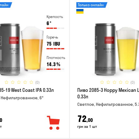
нлайн
Только онлайн
Крепость
6
°
Горечь
75
IBU
Плотность
14.3
%
(0)
(0)
5-19 West Coast IPA 0.33л
Пиво 2085-3 Hoppy Mexican 
0.33л
 Нефильтрованное, 6°
Светлое, Нефильтрованное, 5.
72
0
,00
т
грн за 1 шт