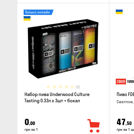
Только онлайн
(0)
Набор пива Underwood Culture
Пиво FD
Tasting 0.33л x 3шт + бокал
Светлое,
0
47
,00
,50
грн за 1
грн за 1 ш