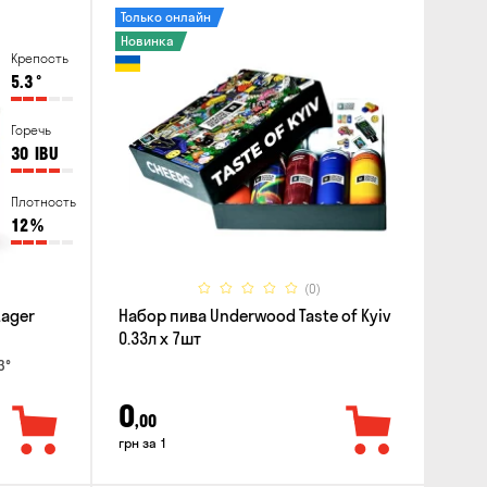
Только онлайн
Новинка
Крепость
5.3
°
Горечь
30
IBU
Плотность
12
%
(0)
Lager
Набор пива Underwood Taste of Kyiv
0.33л x 7шт
3°
0
,00
грн за 1