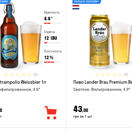
нлайн
Только онлайн
Крепость
4.6
°
Горечь
12
IBU
Плотность
12
%
(0)
(0)
trampolio Weissbier 1л
Пиво Lander Brau Premium Be
ефильтрованное, 4.6°
Светлое, Фильтрованное, 4.9°
43
0
,00
т
грн за 1 шт