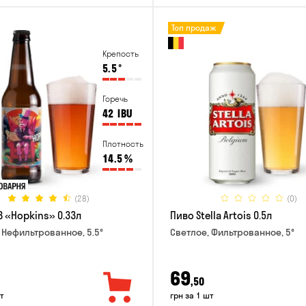
Топ продаж
Крепость
5.5
°
Горечь
42
IBU
Плотность
14.5
%
(28)
(0)
B «Hopkins» 0.33л
Пиво Stella Artois 0.5л
 Нефильтрованное, 5.5°
Светлое, Фильтрованное, 5°
69
,50
т
грн за 1 шт