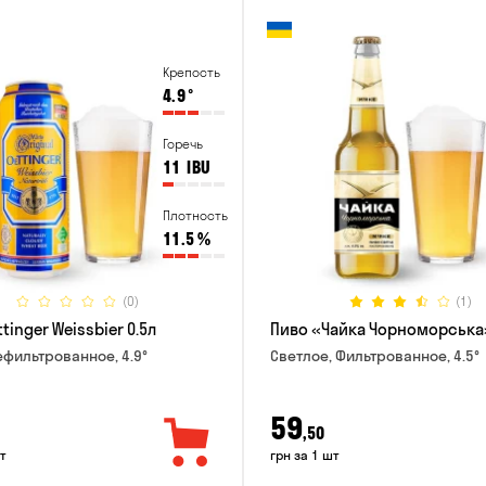
Крепость
4.9
°
Горечь
11
IBU
Плотность
11.5
%
(0)
(1)
tinger Weissbier 0.5л
Пиво «Чайка Чорноморська»
ефильтрованное, 4.9°
Светлое, Фильтрованное, 4.5°
59
,50
т
грн за 1 шт