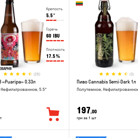
Крепость
5.5
°
Горечь
60
IBU
Плотность
17.5
%
(26)
(3)
 «Puaripa» 0.33л
Пиво Cannabis Semi-Dark 1л
 Нефильтрованное, 5.5°
Полутемное, Нефильтрованное
197
,00
т
грн за 1 шт