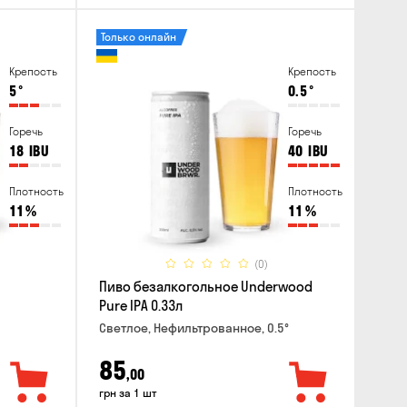
Только онлайн
Крепость
Крепость
5
°
0.5
°
Горечь
Горечь
18
IBU
40
IBU
Плотность
Плотность
11
%
11
%
(0)
Пиво безалкогольное Underwood
Pure IPA 0.33л
Светлое, Нефильтрованное, 0.5°
85
,00
грн за 1 шт