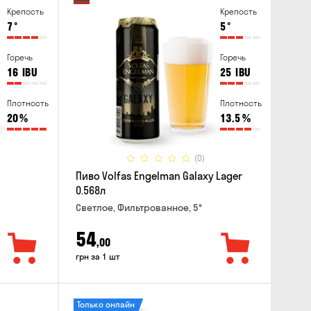
Крепость
Крепость
7
°
5
°
Горечь
Горечь
16
IBU
25
IBU
Плотность
Плотность
20
%
13.5
%
(0)
Пиво Volfas Engelman Galaxy Lager
0.568л
Светлое, Фильтрованное, 5°
54
,00
грн за 1 шт
Только онлайн