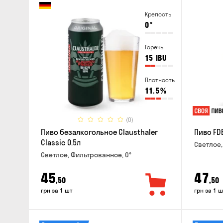
Крепость
0
°
Горечь
15
IBU
Плотность
11.5
%
(0)
Пиво безалкогольное Clausthaler
Пиво FDB
Classic 0.5л
Светлое,
Светлое, Фильтрованное, 0°
45
47
,50
,50
грн за 1 шт
грн за 1 ш