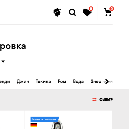
0
0
аровка
ренди
Джин
Текила
Ром
Вода
Энергетические 
ФИЛЬТР
Только онлайн