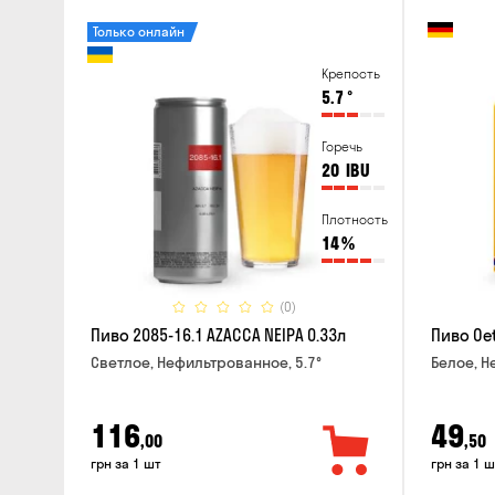
Только онлайн
Крепость
5.7
°
Горечь
20
IBU
Плотность
14
%
(0)
Пиво 2085-16.1 AZACCA NEIPA 0.33л
Пиво Oet
Светлое, Нефильтрованное, 5.7°
Белое, Н
116
49
,00
,50
грн за 1 шт
грн за 1 ш