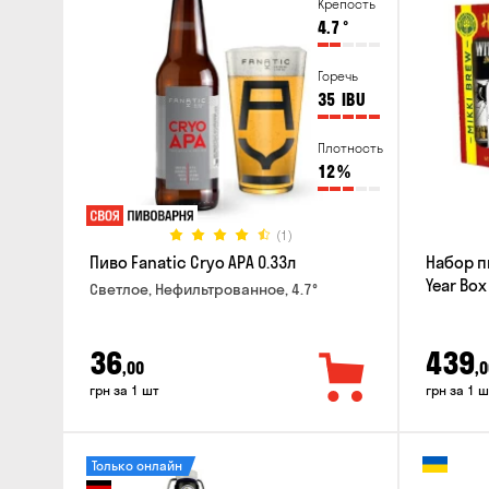
Крепость
4.7
°
Горечь
35
IBU
Плотность
12
%
(1)
Пиво Fanatic Cryo APA 0.33л
Набор п
Year Box
Светлое, Нефильтрованное, 4.7°
36
439
,00
,0
грн за 1 шт
грн за 1 ш
Только онлайн