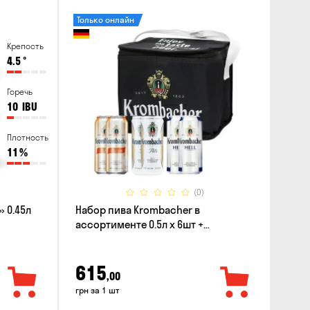
Только онлайн
Крепость
4.5
°
Горечь
10
IBU
Плотность
11
%
(0)
 0.45л
Набор пива Krombacher в
ассортименте 0.5л х 6шт +
термосумка
615
,00
грн за 1 шт