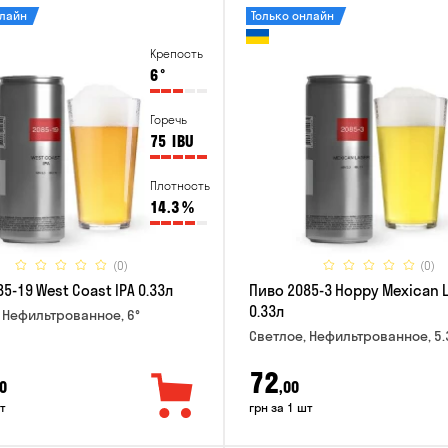
нлайн
Только онлайн
Крепость
6
°
Горечь
75
IBU
Плотность
14.3
%
(0)
(0)
5-19 West Coast IPA 0.33л
Пиво 2085-3 Hoppy Mexican 
0.33л
 Нефильтрованное, 6°
Светлое, Нефильтрованное, 5.
72
0
,00
т
грн за 1 шт