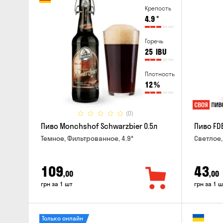
Крепость
4.9
°
Горечь
25
IBU
Плотность
12
%
(0)
Пиво Monchshof Schwarzbier 0.5л
Пиво FDB
Темное, Фильтрованное, 4.9°
Светлое,
109
43
,00
,00
грн за 1 шт
грн за 1 ш
Только онлайн