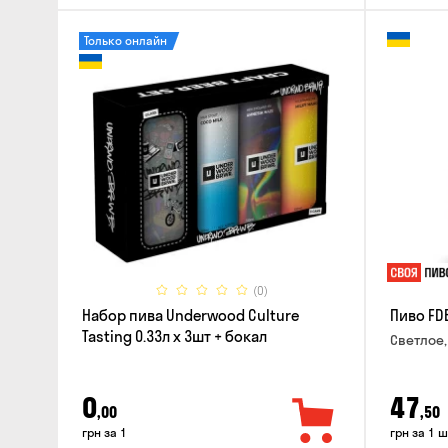
Только онлайн
(0)
Набор пива Underwood Culture
Пиво FD
Tasting 0.33л x 3шт + бокал
Светлое,
0
47
,00
,50
грн за 1
грн за 1 ш