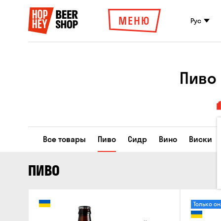
МЕНЮ
Рус
Пиво 
Все товары
Пиво
Сидр
Вино
Виски
ПИВО
Только о