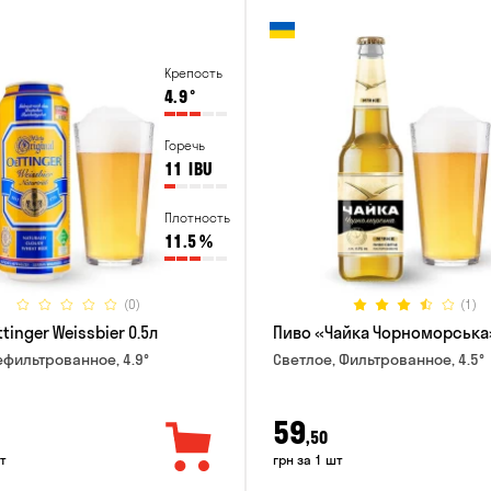
Крепость
4.9
°
Горечь
11
IBU
Плотность
11.5
%
(0)
(1)
tinger Weissbier 0.5л
Пиво «Чайка Чорноморська»
ефильтрованное, 4.9°
Светлое, Фильтрованное, 4.5°
59
,50
т
грн за 1 шт