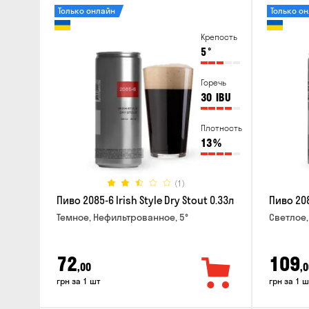
Только онлайн
Только о
Крепость
5
°
Горечь
30
IBU
Плотность
13
%
(1)
Пиво 2085-6 Irish Style Dry Stout 0.33л
Пиво 208
Темное, Нефильтрованное, 5°
Светлое,
72
109
,00
,0
грн за 1 шт
грн за 1 ш