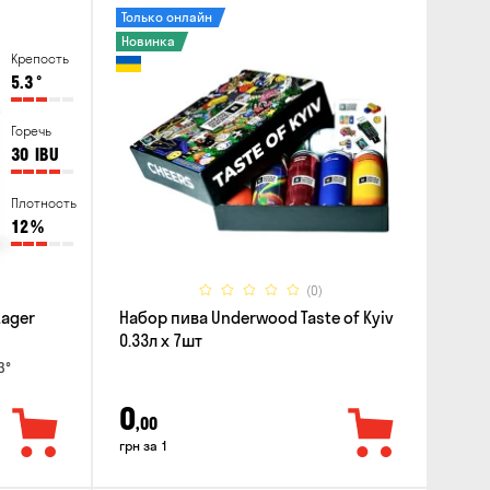
Только онлайн
Новинка
Крепость
5.3
°
Горечь
30
IBU
Плотность
12
%
(0)
Lager
Набор пива Underwood Taste of Kyiv
0.33л x 7шт
3°
0
,00
грн за 1