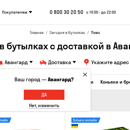
0 800 30 20 50
Покупателям
с 10:00 - до 22:00
Главная
Сегодня в бутылках
Пиво
в бутылках с доставкой в Ав
Авангард
Доставка
Укажите адрес
Ваш город —
Авангард?
Коктейли
Соджу
Ликеры и настойки
Коньяки и б
ДА
Нет, изменить
нлайн
Только онлайн