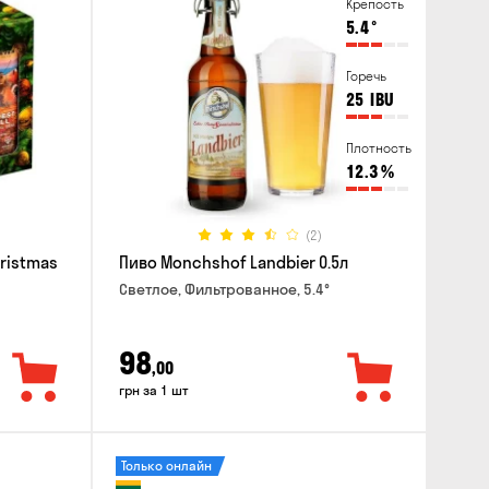
Крепость
5.4
°
Горечь
25
IBU
Плотность
12.3
%
(2)
hristmas
Пиво Monchshof Landbier 0.5л
Светлое, Фильтрованное, 5.4°
98
,00
грн за 1 шт
Только онлайн