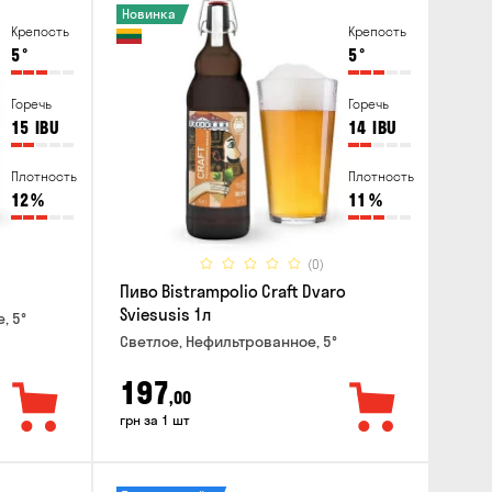
Новинка
Крепость
Крепость
5
°
5
°
Горечь
Горечь
15
IBU
14
IBU
Плотность
Плотность
12
%
11
%
(0)
Пиво Bistrampolio Craft Dvaro
Sviesusis 1л
, 5°
Светлое, Нефильтрованное, 5°
197
,00
грн за 1 шт