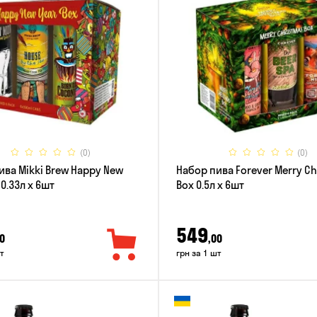
(0)
(0)
ива Mikki Brew Happy New
Набор пива Forever Merry C
 0.33л x 6шт
Box 0.5л x 6шт
549
0
,00
т
грн за 1 шт