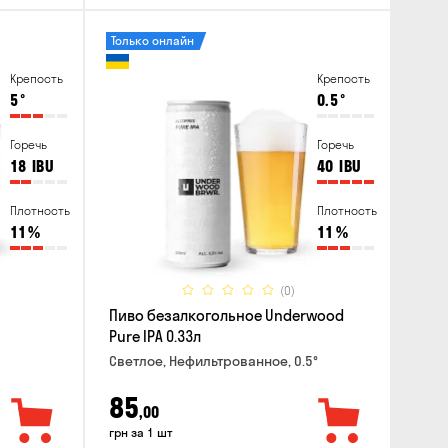
Только онлайн
Крепость
Крепость
5
°
0.5
°
Горечь
Горечь
18
IBU
40
IBU
Плотность
Плотность
11
%
11
%
(0)
Пиво безалкогольное Underwood
Pure IPA 0.33л
Светлое, Нефильтрованное, 0.5°
85
,00
грн за 1 шт