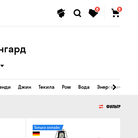
0
0
ангард
ренди
Джин
Текила
Ром
Вода
Энергетические 
ФИЛЬТР
Только онлайн