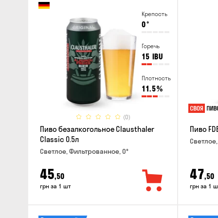
Крепость
0
°
Горечь
15
IBU
Плотность
11.5
%
(0)
Пиво безалкогольное Clausthaler
Пиво FDB
Classic 0.5л
Светлое,
Светлое, Фильтрованное, 0°
45
47
,50
,50
грн за 1 шт
грн за 1 ш