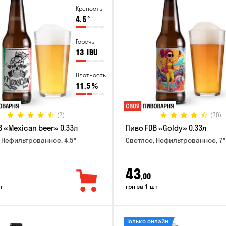
Крепость
4.5
°
Горечь
13
IBU
Плотность
11.5
%
(2)
(30)
 «Mexican beer» 0.33л
Пиво FDB «Goldy» 0.33л
 Нефильтрованное, 4.5°
Светлое, Нефильтрованное, 7°
43
,00
т
грн за 1 шт
Только онлайн