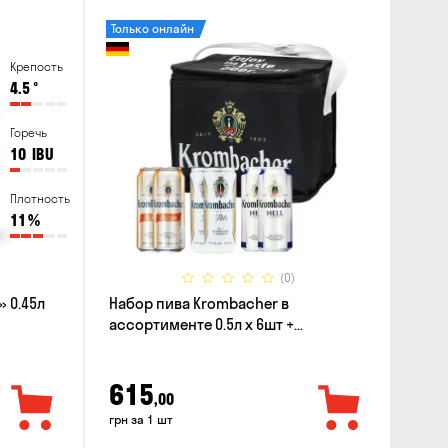
Только онлайн
Крепость
4.5
°
Горечь
10
IBU
Плотность
11
%
(0)
 0.45л
Набор пива Krombacher в
ассортименте 0.5л х 6шт +
термосумка
615
,00
грн за 1 шт