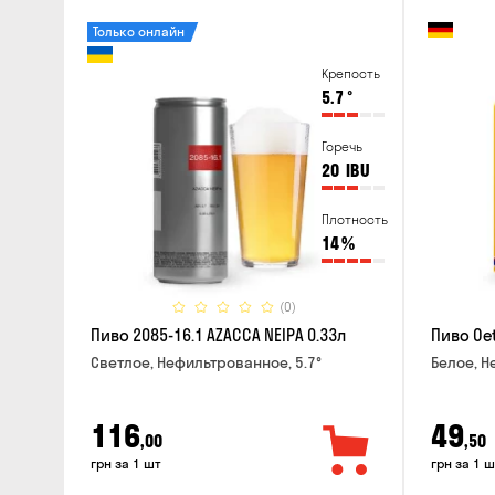
Только онлайн
Крепость
5.7
°
Горечь
20
IBU
Плотность
14
%
(0)
Пиво 2085-16.1 AZACCA NEIPA 0.33л
Пиво Oet
Светлое, Нефильтрованное, 5.7°
Белое, Н
116
49
,00
,50
грн за 1 шт
грн за 1 ш