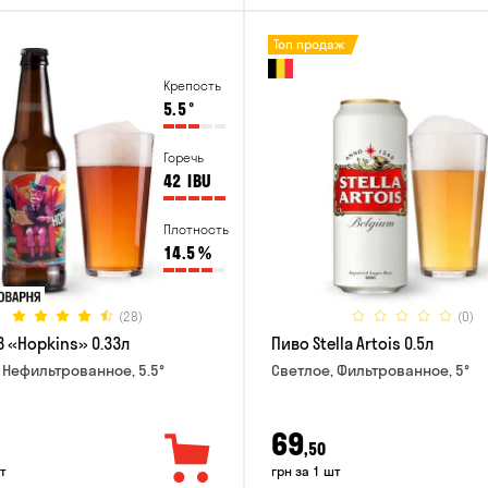
Топ продаж
Крепость
5.5
°
Горечь
42
IBU
Плотность
14.5
%
(28)
(0)
B «Hopkins» 0.33л
Пиво Stella Artois 0.5л
 Нефильтрованное, 5.5°
Светлое, Фильтрованное, 5°
69
,50
т
грн за 1 шт