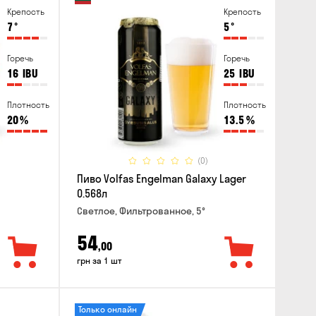
Крепость
Крепость
7
°
5
°
Горечь
Горечь
16
IBU
25
IBU
Плотность
Плотность
20
%
13.5
%
(0)
Пиво Volfas Engelman Galaxy Lager
0.568л
Светлое, Фильтрованное, 5°
54
,00
грн за 1 шт
Только онлайн