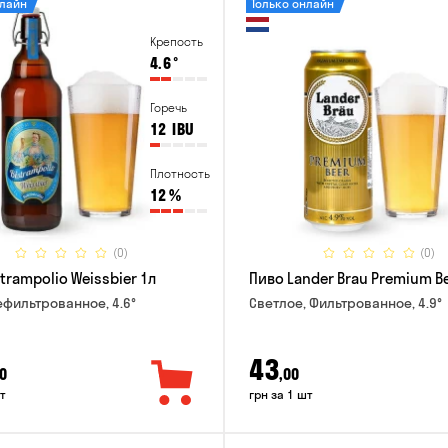
нлайн
Только онлайн
Крепость
4.6
°
Горечь
12
IBU
Плотность
12
%
(0)
(0)
trampolio Weissbier 1л
Пиво Lander Brau Premium Be
ефильтрованное, 4.6°
Светлое, Фильтрованное, 4.9°
43
0
,00
т
грн за 1 шт