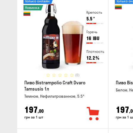
Только онлайн
Только о
Новинка
Крепость
5.5
°
Горечь
16
IBU
Плотность
12.2
%
(0)
Пиво Bistrampolio Craft Dvaro
Пиво Bis
Tamsusis 1л
Белое, Н
Темное, Нефильтрованное, 5.5°
197
197
,00
,0
грн за 1 шт
грн за 1 ш