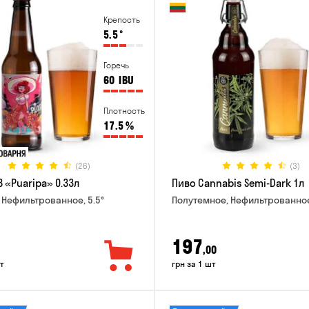
Крепость
5.5
°
Горечь
60
IBU
Плотность
17.5
%
(26)
(3)
 «Puaripa» 0.33л
Пиво Cannabis Semi-Dark 1л
 Нефильтрованное, 5.5°
Полутемное, Нефильтрованное
197
,00
т
грн за 1 шт