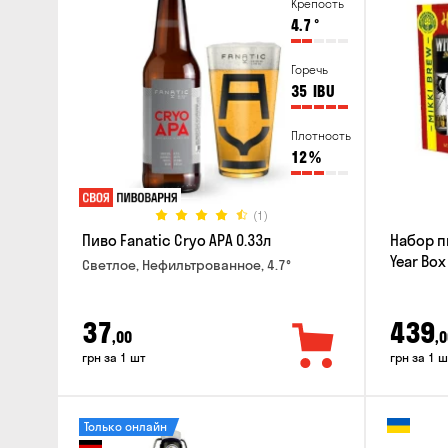
Крепость
4.7
°
Горечь
35
IBU
Плотность
12
%
(1)
Пиво Fanatic Cryo APA 0.33л
Набор п
Year Box
Светлое, Нефильтрованное, 4.7°
37
439
,00
,0
грн за 1 шт
грн за 1 ш
Только онлайн