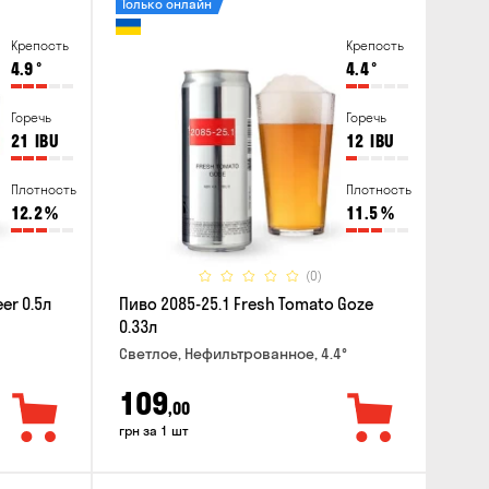
Только онлайн
Крепость
Крепость
4.9
°
4.4
°
Горечь
Горечь
21
IBU
12
IBU
Плотность
Плотность
12.2
%
11.5
%
(0)
er 0.5л
Пиво 2085-25.1 Fresh Tomato Goze
0.33л
Светлое, Нефильтрованное, 4.4°
109
,00
грн за 1 шт