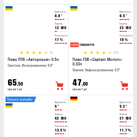
Крепость
Крепость
6.8
°
6.5
°
Горечь
Горечь
12
IBU
22
IBU
Плотность
Плотность
17
%
18
%
(3)
(26)
Пиво ППБ «Авторське» 0.5л
Пиво FDB «Captain Morion»
0.33л
Светлое, Фильтрованное, 6.8°
Темное, Нефильтрованное, 6.5°
65
47
,50
,00
грн за 1 шт
грн за 1 шт
Только онлайн
Крепость
Крепость
5
°
5.2
°
Горечь
Горечь
42
IBU
21
IBU
Плотность
Плотность
13.5
%
11.7
%