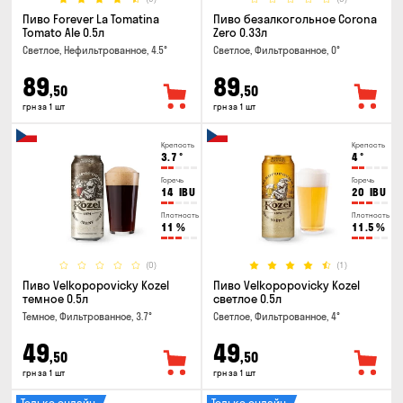
Пиво Forever La Tomatina
Пиво безалкогольное Corona
Tomato Ale 0.5л
Zero 0.33л
Светлое, Нефильтрованное, 4.5°
Светлое, Фильтрованное, 0°
89
89
,50
,50
грн за 1 шт
грн за 1 шт
Крепость
Крепость
3.7
°
4
°
Горечь
Горечь
14
IBU
20
IBU
Плотность
Плотность
11
%
11.5
%
(0)
(1)
Пиво Velkopopovicky Kozel
Пиво Velkopopovicky Kozel
темное 0.5л
светлое 0.5л
Темное, Фильтрованное, 3.7°
Светлое, Фильтрованное, 4°
49
49
,50
,50
грн за 1 шт
грн за 1 шт
Только онлайн
Только онлайн