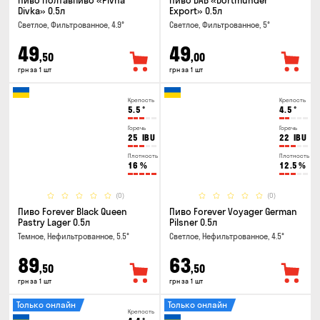
Пиво Полтавпиво «Pivna
Пиво DAB «Dortmunder
Divka» 0.5л
Export» 0.5л
Светлое, Фильтрованное, 4.9°
Светлое, Фильтрованное, 5°
49
49
,50
,00
грн за 1 шт
грн за 1 шт
Крепость
Крепость
5.5
°
4.5
°
Горечь
Горечь
25
IBU
22
IBU
Плотность
Плотность
16
%
12.5
%
(0)
(0)
Пиво Forever Black Queen
Пиво Forever Voyager German
Pastry Lager 0.5л
Pilsner 0.5л
Темное, Нефильтрованное, 5.5°
Светлое, Нефильтрованное, 4.5°
89
63
,50
,50
грн за 1 шт
грн за 1 шт
Только онлайн
Только онлайн
Крепость