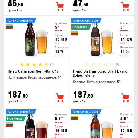
45
47
,50
,50
грн за 1 шт
грн за 1 шт
Только онлайн
Только онлайн
Крепость
Крепость
Новинка
5
°
5
°
Горечь
Горечь
15
IBU
14
IBU
Плотность
Плотность
12
%
11
%
(3)
(0)
Пиво Cannabis Semi-Dark 1л
Пиво Bistrampolio Craft Dvaro
Sviesusis 1л
Полутемное, Нефильтрованное, 5°
Светлое, Нефильтрованное, 5°
187
187
,50
,50
грн за 1 шт
грн за 1 шт
Только онлайн
Только онлайн
Крепость
Крепость
Новинка
5.5
°
4.6
°
Горечь
Горечь
16
IBU
12
IBU