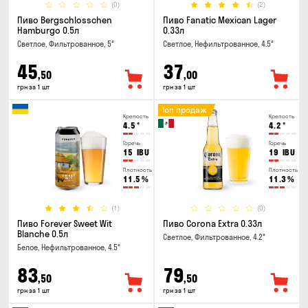
(0)
(2)
Пиво Bergschlosschen
Пиво Fanatic Mexican Lager
Hamburgo 0.5л
0.33л
Светлое, Фильтрованное, 5°
Светлое, Нефильтрованное, 4.5°
45
37
,50
,00
грн за 1 шт
грн за 1 шт
Топ продаж
Крепость
Крепость
4.5
°
4.2
°
Горечь
Горечь
15
IBU
19
IBU
Плотность
Плотность
11.5
%
11.3
%
(1)
(0)
Пиво Forever Sweet Wit
Пиво Corona Extra 0.33л
Blanche 0.5л
Светлое, Фильтрованное, 4.2°
Белое, Нефильтрованное, 4.5°
83
79
,50
,50
грн за 1 шт
грн за 1 шт