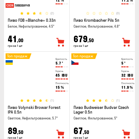
12
%
11.2
%
(2)
(0)
Пиво FDB «Blanche» 0.33л
Пиво Krombacher Pils 5л
Белое, Нефильтрованное, 4.5°
Светлое, Фильтрованное, 4.8°
41
679
,00
,50
грн за 1 шт
грн за 1 шт
Топ продаж
Топ продаж
Крепость
Крепость
5.7
°
5
°
Горечь
Горечь
45
IBU
32
IBU
Плотность
Плотность
15
%
11.9
%
(1)
(1)
Пиво Volynski Browar Forest
Пиво Budweiser Budvar Czech
IPA 0.5л
Lager 0.5л
Светлое, Нефильтрованное, 5.7°
Светлое, Фильтрованное, 5°
89
67
,50
,50
грн за 1 шт
грн за 1 шт