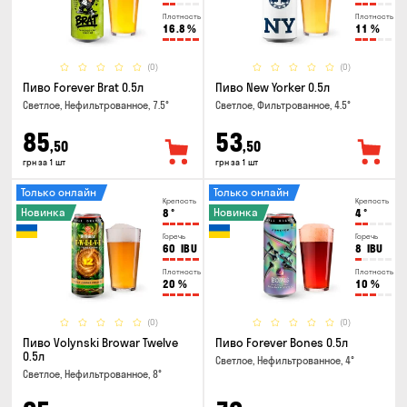
Плотность
Плотность
16.8
%
11
%
(0)
(0)
Пиво Forever Brat 0.5л
Пиво New Yorker 0.5л
Светлое, Нефильтрованное, 7.5°
Светлое, Фильтрованное, 4.5°
85
53
,50
,50
грн за 1 шт
грн за 1 шт
Только онлайн
Только онлайн
Крепость
Крепость
Новинка
Новинка
8
°
4
°
Горечь
Горечь
60
IBU
8
IBU
Плотность
Плотность
20
%
10
%
(0)
(0)
Пиво Volynski Browar Twelve
Пиво Forever Bones 0.5л
0.5л
Светлое, Нефильтрованное, 4°
Светлое, Нефильтрованное, 8°