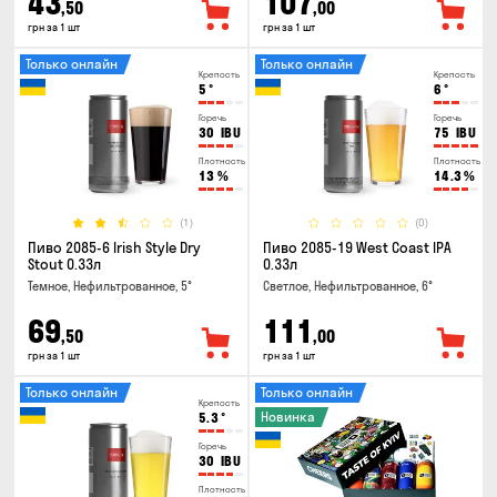
43
107
,50
,00
грн за 1 шт
грн за 1 шт
Только онлайн
Только онлайн
Крепость
Крепость
5
°
6
°
Горечь
Горечь
30
IBU
75
IBU
Плотность
Плотность
13
%
14.3
%
(1)
(0)
Пиво 2085-6 Irish Style Dry
Пиво 2085-19 West Coast IPA
Stout 0.33л
0.33л
Темное, Нефильтрованное, 5°
Светлое, Нефильтрованное, 6°
69
111
,50
,00
грн за 1 шт
грн за 1 шт
Только онлайн
Только онлайн
Крепость
Новинка
5.3
°
Горечь
30
IBU
Плотность