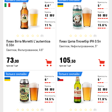
Крепость
Крепость
4.6
°
5
°
Горечь
Горечь
12
IBU
50
IBU
Плотность
Плотность
11
%
15.6
%
(0)
(0)
Пиво Birra Moretti L'autentica
Пиво Ципа Пломбір IPA 0.5л
0.33л
Светлое, Нефильтрованное, 5°
Светлое, Фильтрованное, 4.6°
73
105
,00
,50
грн за 1 шт
грн за 1 шт
Только онлайн
Только онлайн
Крепость
Крепость
6
°
5
°
Горечь
Горечь
50
IBU
32
IBU
Плотность
Плотность
14.5
%
11.9
%
(0)
(0)