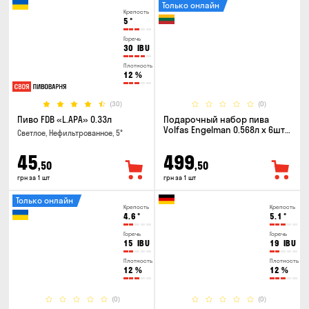
Только онлайн
Крепость
5
°
Горечь
30
IBU
Плотность
12
%
(30)
(0)
Пиво FDB «L.APA» 0.33л
Подарочный набор пива
Volfas Engelman 0.568л x 6шт +
Светлое, Нефильтрованное, 5°
бокал 0.568л
45
499
,50
,50
грн за 1 шт
грн за 1 шт
Только онлайн
Крепость
Крепость
4.6
°
5.1
°
Горечь
Горечь
15
IBU
19
IBU
Плотность
Плотность
12
%
12
%
(0)
(0)