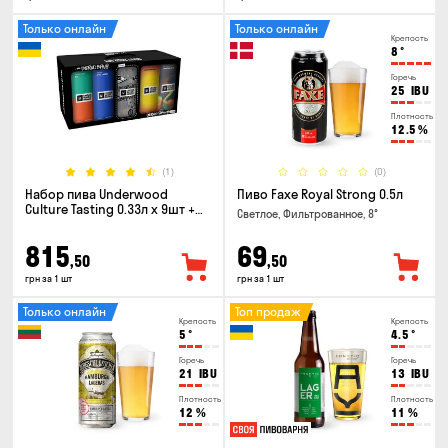
Только онлайн
Только онлайн
Крепость
8
°
Горечь
25
IBU
Плотность
12.5
%
(1)
(0)
Набор пива Underwood
Пиво Faxe Royal Strong 0.5л
Culture Tasting 0.33л x 9шт +
Светлое, Фильтрованное, 8°
бокал
815
69
,50
,50
грн за 1 шт
грн за 1 шт
Только онлайн
Топ продаж
Крепость
Крепость
5
°
4.5
°
Горечь
Горечь
21
IBU
13
IBU
Плотность
Плотность
12
%
11
%