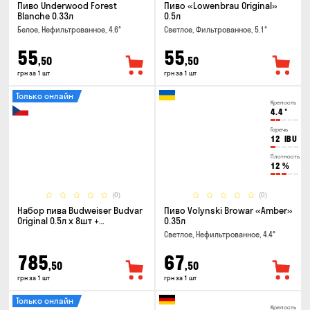
Пиво Underwood Forest
Пиво «Lowenbrau Original»
Blanche 0.33л
0.5л
Белое, Нефильтрованное, 4.6°
Светлое, Фильтрованное, 5.1°
55
55
,50
,50
грн за 1 шт
грн за 1 шт
Только онлайн
Крепость
4.4
°
Горечь
12
IBU
Плотность
12
%
(0)
(0)
Набор пива Budweiser Budvar
Пиво Volynski Browar «Amber»
Original 0.5л x 8шт +
0.35л
термосумка
Светлое, Нефильтрованное, 4.4°
785
67
,50
,50
грн за 1 шт
грн за 1 шт
Только онлайн
Крепость