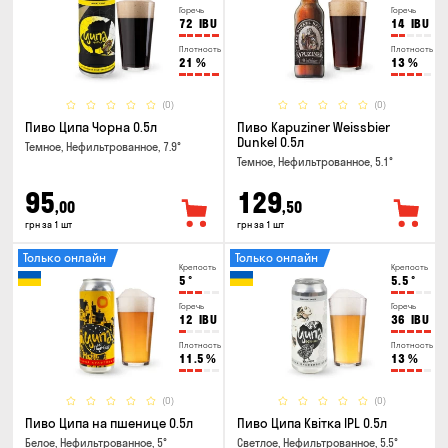
Горечь
Горечь
72
IBU
14
IBU
Плотность
Плотность
21
%
13
%
(0)
(0)
Пиво Ципа Чорна 0.5л
Пиво Kapuziner Weissbier
Dunkel 0.5л
Темное, Нефильтрованное, 7.9°
Темное, Нефильтрованное, 5.1°
95
129
,00
,50
грн за 1 шт
грн за 1 шт
Только онлайн
Только онлайн
Крепость
Крепость
5
°
5.5
°
Горечь
Горечь
12
IBU
36
IBU
Плотность
Плотность
11.5
%
13
%
(0)
(0)
Пиво Ципа на пшенице 0.5л
Пиво Ципа Квітка IPL 0.5л
Белое, Нефильтрованное, 5°
Светлое, Нефильтрованное, 5.5°