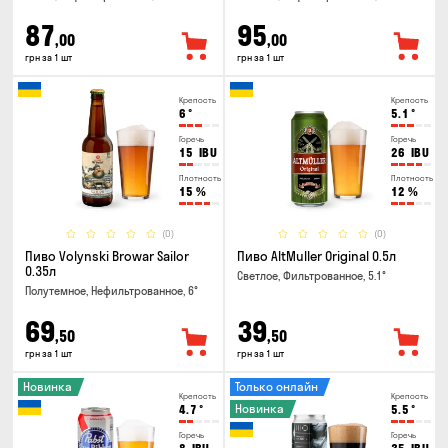
87
95
,00
,00
грн за 1 шт
грн за 1 шт
Крепость
Крепость
6
°
5.1
°
Горечь
Горечь
15
IBU
26
IBU
Плотность
Плотность
15
%
12
%
(0)
(0)
Пиво Volynski Browar Sailor
Пиво AltMuller Original 0.5л
0.35л
Светлое, Фильтрованное, 5.1°
Полутемное, Нефильтрованное, 6°
69
39
,50
,50
грн за 1 шт
грн за 1 шт
Новинка
Только онлайн
Крепость
Крепость
Новинка
4.7
°
5.5
°
Горечь
Горечь