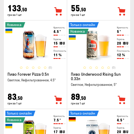
133
55
,50
,50
грн за 1 шт
грн за 1 шт
Новинка
Только онлайн
Крепость
Крепость
Новинка
4.5
°
5
°
Горечь
Горечь
15
IBU
20
IBU
Плотность
Плотность
11
%
12
%
(0)
(0)
Пиво Forever Pizza 0.5л
Пиво Underwood Rising Sun
0.33л
Светлое, Нефильтрованное, 4.5°
Светлое, Нефильтрованное, 5°
83
89
,50
,50
грн за 1 шт
грн за 1 шт
Только онлайн
Только онлайн
Крепость
Крепость
Новинка
7.5
°
4.5
°
Горечь
Горечь
17
IBU
20
IBU