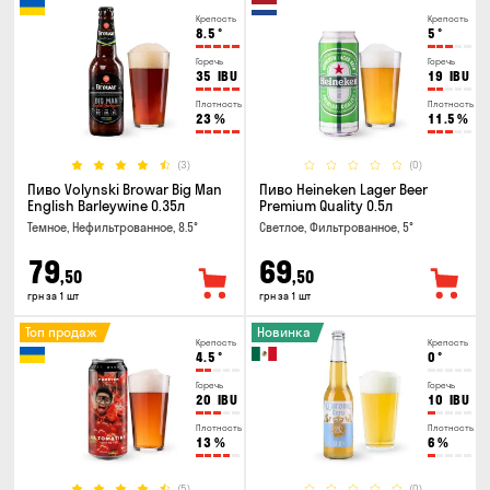
Крепость
Крепость
8.5
°
5
°
Горечь
Горечь
35
IBU
19
IBU
Плотность
Плотность
23
%
11.5
%
(3)
(0)
Пиво Volynski Browar Big Man
Пиво Heineken Lager Beer
English Barleywine 0.35л
Premium Quality 0.5л
Темное, Нефильтрованное, 8.5°
Светлое, Фильтрованное, 5°
79
69
,50
,50
грн за 1 шт
грн за 1 шт
Топ продаж
Новинка
Крепость
Крепость
4.5
°
0
°
Горечь
Горечь
20
IBU
10
IBU
Плотность
Плотность
13
%
6
%
(5)
(0)