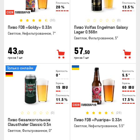
Плотность
Плотность
20
%
13.5
%
(30)
(0)
Пиво FDB «Goldy» 0.33л
Пиво Volfas Engelman Galaxy
Lager 0.568л
Светлое, Нефильтрованное, 7°
Светлое, Фильтрованное, 5°
43
57
,00
,50
грн за 1 шт
грн за 1 шт
Только онлайн
Крепость
Крепость
0
°
5.5
°
Горечь
Горечь
15
IBU
60
IBU
Плотность
Плотность
11.5
%
17.5
%
(0)
(26)
Пиво безалкогольное
Пиво FDB «Puaripa» 0.33л
Clausthaler Classic 0.5л
Светлое, Нефильтрованное, 5.5°
Светлое, Фильтрованное, 0°