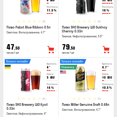
8
IBU
35
IBU
Плотность
Плотность
11.5
%
14
%
(0)
(0)
Пиво Pabst Blue Ribbon 0.5л
Пиво SHO Brewery ШО Sukhoy
Cherniy 0.33л
Светлое, Фильтрованное, 4.7°
Темное, Нефильтрованное, 5.5°
47
79
,50
,50
грн за 1 шт
грн за 1 шт
Только онлайн
Только онлайн
Крепость
Крепость
Новинка
4
°
4.7
°
Горечь
Горечь
5
IBU
10
IBU
Плотность
Плотность
14
%
10.5
%
(0)
(0)
Пиво SHO Brewery ШО Kysil
Пиво Miller Genuine Draft 0.48л
0.33л
Светлое, Фильтрованное, 4.7°
Светлое, Нефильтрованное, 4°