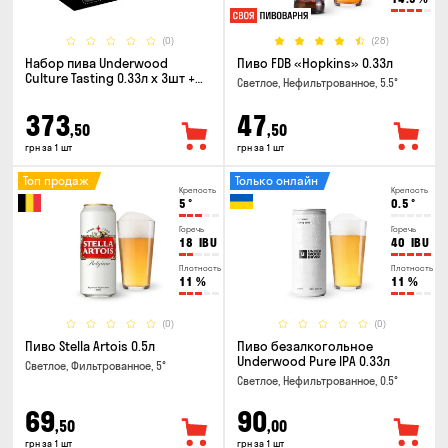
(0)
(28)
Набор пива Underwood
Пиво FDB «Hopkins» 0.33л
Culture Tasting 0.33л x 3шт +
Светлое, Нефильтрованное, 5.5°
бокал
373
47
,50
,50
грн за 1 шт
грн за 1 шт
Топ продаж
Только онлайн
Крепость
Крепость
5
°
0.5
°
Горечь
Горечь
18
IBU
40
IBU
Плотность
Плотность
11
%
11
%
(0)
(0)
Пиво Stella Artois 0.5л
Пиво безалкогольное
Underwood Pure IPA 0.33л
Светлое, Фильтрованное, 5°
Светлое, Нефильтрованное, 0.5°
69
90
,50
,00
грн за 1 шт
грн за 1 шт