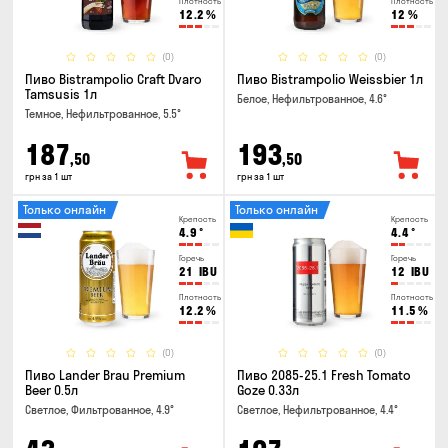
Плотность
Плотность
12.2
%
12
%
(0)
(0)
Пиво Bistrampolio Craft Dvaro
Пиво Bistrampolio Weissbier 1л
Tamsusis 1л
Белое, Нефильтрованное, 4.6°
Темное, Нефильтрованное, 5.5°
187
193
,50
,50
грн за 1 шт
грн за 1 шт
Только онлайн
Только онлайн
Крепость
Крепость
4.9
°
4.4
°
Горечь
Горечь
21
IBU
12
IBU
Плотность
Плотность
12.2
%
11.5
%
(0)
(0)
Пиво Lander Brau Premium
Пиво 2085-25.1 Fresh Tomato
Beer 0.5л
Goze 0.33л
Светлое, Фильтрованное, 4.9°
Светлое, Нефильтрованное, 4.4°