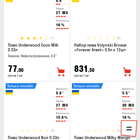
4.4
°
Горечь
27
IBU
Плотность
16
%
(1)
(0)
Пиво Underwood Coco Milk
Набор пива Volynski Browar
0.33л
«Forever 4rest» 0.5л х 12шт
Темное, Нефильтрованное, 4.4°
77
831
,00
,50
грн за 1 шт
грн за 1 шт
Только онлайн
Только онлайн
Крепость
Крепость
5.6
°
5.5
°
Горечь
Горечь
27
IBU
30
IBU
Плотность
Плотность
15.6
%
16
%
(0)
(0)
Пиво Underwood Noir 0.33л
Пиво Underwood Milky Mango