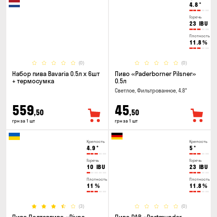
4.8
°
Горечь
23
IBU
Плотность
11.8
%
(0)
(0)
Набор пива Bavaria 0.5л х 6шт
Пиво «Paderborner Pilsner»
+ термосумка
0.5л
Светлое, Фильтрованное, 4.8°
559
45
,50
,50
грн за 1 шт
грн за 1 шт
Крепость
Крепость
4.9
°
5
°
Горечь
Горечь
10
IBU
23
IBU
Плотность
Плотность
11
%
11.8
%
(3)
(0)