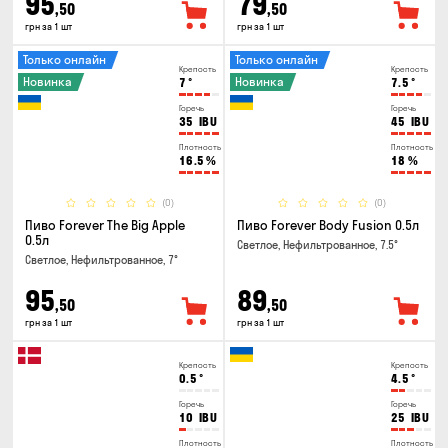
95
79
,50
,50
грн за 1 шт
грн за 1 шт
Только онлайн
Только онлайн
Крепость
Крепость
Новинка
Новинка
7
°
7.5
°
Горечь
Горечь
35
IBU
45
IBU
Плотность
Плотность
16.5
%
18
%
(0)
(0)
Пиво Forever The Big Apple
Пиво Forever Body Fusion 0.5л
0.5л
Светлое, Нефильтрованное, 7.5°
Светлое, Нефильтрованное, 7°
95
89
,50
,50
грн за 1 шт
грн за 1 шт
Крепость
Крепость
0.5
°
4.5
°
Горечь
Горечь
10
IBU
25
IBU
Плотность
Плотность