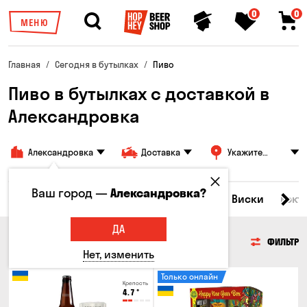
0
0
МЕНЮ
Главная
Сегодня в бутылках
Пиво
Пиво в бутылках с доставкой в
Александровка
Александровка
Доставка
Укажите
адрес
Ваш город —
Александровка?
Все товары
Пиво
Сидр
Вино
Виски
Кокт
ДА
ПИВО
ФИЛЬТР
Нет, изменить
Только онлайн
Крепость
4.7
°