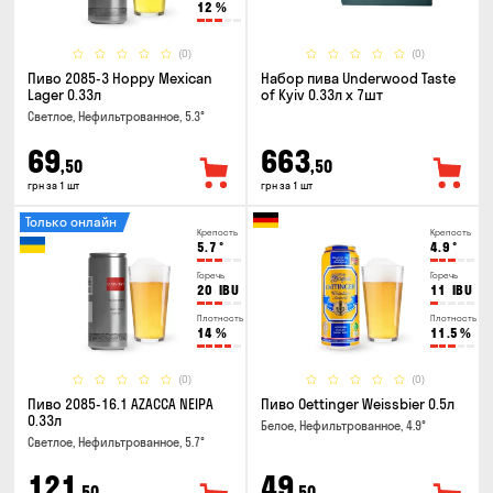
12
%
(0)
(0)
Пиво 2085-3 Hoppy Mexican
Набор пива Underwood Taste
Lager 0.33л
of Kyiv 0.33л x 7шт
Светлое, Нефильтрованное, 5.3°
69
663
,50
,50
грн за 1 шт
грн за 1 шт
Только онлайн
Крепость
Крепость
5.7
°
4.9
°
Горечь
Горечь
20
IBU
11
IBU
Плотность
Плотность
14
%
11.5
%
(0)
(0)
Пиво 2085-16.1 AZACCA NEIPA
Пиво Oettinger Weissbier 0.5л
0.33л
Белое, Нефильтрованное, 4.9°
Светлое, Нефильтрованное, 5.7°
121
49
,50
,50