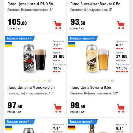
Пиво Ципа Hutsul IPA 0.5л
Пиво Budweiser Budvar 0.5л
Светлое, Нефильтрованное, 6°
Светлое, Фильтрованное, 5°
105
93
,00
,50
грн за 1 шт
грн за 1 шт
Только онлайн
Только онлайн
Крепость
Крепость
7.6
°
6.2
°
Горечь
Горечь
25
IBU
27
IBU
Плотность
Плотность
12
%
17.5
%
(0)
(0)
Пиво Ципа на Молоке 0.5л
Пиво Ципа Золота 0.5л
Темное, Нефильтрованное, 7.6°
Светлое, Нефильтрованное, 6.2°
97
99
,50
,50
грн за 1 шт
грн за 1 шт
Только онлайн
Только онлайн
Крепость
Крепость
7.9
°
5.1
°