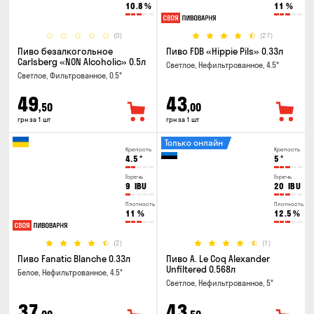
10.8
%
11
%
(0)
(27)
Пиво безалкогольное
Пиво FDB «Hippie Pils» 0.33л
Carlsberg «NON Alcoholic» 0.5л
Светлое, Нефильтрованное, 4.5°
Светлое, Фильтрованное, 0.5°
49
43
,50
,00
грн за 1 шт
грн за 1 шт
Только онлайн
Крепость
Крепость
4.5
°
5
°
Горечь
Горечь
9
IBU
20
IBU
Плотность
Плотность
11
%
12.5
%
(2)
(1)
Пиво Fanatic Blanche 0.33л
Пиво A. Le Coq Alexander
Unfiltered 0.568л
Белое, Нефильтрованное, 4.5°
Светлое, Нефильтрованное, 5°
37
43