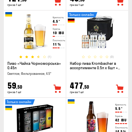
грн за 1 шт
грн за 1 шт
Только онлайн
Крепость
4.5
°
Горечь
10
IBU
Плотность
11
%
(1)
(0)
Пиво «Чайка Чорноморська»
Набор пива Krombacher в
0.45л
ассортименте 0.5л х 6шт +
термосумка
Светлое, Фильтрованное, 4.5°
59
477
,50
,50
грн за 1 шт
грн за 1 шт
Только онлайн
Крепость
5.5
°
Горечь
42
IBU
Плотность
14.5
%