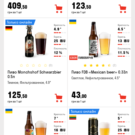
409
123
,50
,50
грн за 1 шт
грн за 1 шт
Только онлайн
Крепость
Крепость
4.9
°
4.5
°
Горечь
Горечь
25
IBU
13
IBU
Плотность
Плотность
12
%
11.5
%
(0)
(2)
Пиво Monchshof Schwarzbier
Пиво FDB «Mexican beer» 0.33л
0.5л
Светлое, Нефильтрованное, 4.5°
Темное, Фильтрованное, 4.9°
125
43
,50
,00
грн за 1 шт
грн за 1 шт
Только онлайн
Крепость
Крепость
7
°
5
°
Горечь
Горечь
16
IBU
25
IBU