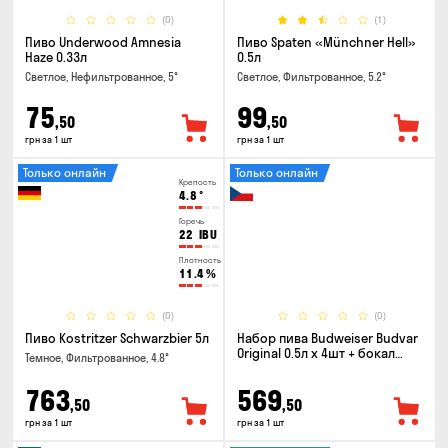
(0)
(1)
Пиво Underwood Amnesia
Пиво Spaten «Münchner Hell»
Haze 0.33л
0.5л
Светлое, Нефильтрованное, 5°
Светлое, Фильтрованное, 5.2°
75
99
,50
,50
грн за 1 шт
грн за 1 шт
Только онлайн
Только онлайн
Крепость
4.8
°
Горечь
22
IBU
Плотность
11.4
%
(0)
(0)
Пиво Kostritzer Schwarzbier 5л
Набор пива Budweiser Budvar
Original 0.5л х 4шт + бокал
Темное, Фильтрованное, 4.8°
0.33л
763
569
,50
,50
грн за 1 шт
грн за 1 шт