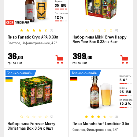
Горечь
35
IBU
Плотность
12
%
(1)
(0)
Пиво Fanatic Cryo APA 0.33л
Набор пива Mikki Brew Happy
New Year Box 0.33л x 6шт
Светлое, Нефильтрованное, 4.7°
36
399
,00
,00
грн за 1 шт
грн за 1 шт
Только онлайн
Только онлайн
Крепость
5.4
°
Горечь
25
IBU
Плотность
12.3
%
(0)
(2)
Набор пива Forever Merry
Пиво Monchshof Landbier 0.5л
Christmas Box 0.5л x 6шт
Светлое, Фильтрованное, 5.4°