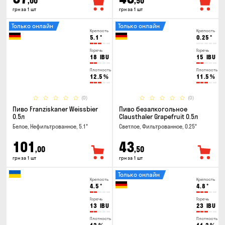
,00
,50
грн за 1 шт
грн за 1 шт
Только онлайн
Только онлайн
Крепость
Крепость
5.1
°
0.25
°
Горечь
Горечь
18
IBU
15
IBU
Плотность
Плотность
12.5
%
11.5
%
(0)
(0)
Пиво Franziskaner Weissbier
Пиво безалкогольное
0.5л
Clausthaler Grapefruit 0.5л
Белое, Нефильтрованное, 5.1°
Светлое, Фильтрованное, 0.25°
101
43
,00
,50
грн за 1 шт
грн за 1 шт
Только онлайн
Крепость
Крепость
4.5
°
4.8
°
Горечь
Горечь
13
IBU
23
IBU
Плотность
Плотность