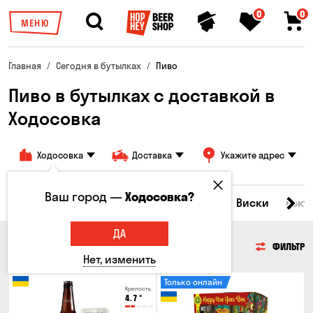
0
0
МЕНЮ
Главная
Сегодня в бутылках
Пиво
Пиво в бутылках с доставкой в
Ходосовка
Ходосовка
Доставка
Укажите адрес
Ваш город —
Ходосовка?
Все товары
Пиво
Сидр
Вино
Виски
Кокт
ДА
ПИВО
ФИЛЬТР
Нет, изменить
Только онлайн
Крепость
4.7
°