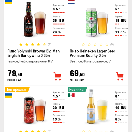
Крепость
Крепость
8.5
°
5
°
Горечь
Горечь
35
IBU
19
IBU
Плотность
Плотность
23
%
11.5
%
(3)
(0)
Пиво Volynski Browar Big Man
Пиво Heineken Lager Beer
English Barleywine 0.35л
Premium Quality 0.5л
Темное, Нефильтрованное, 8.5°
Светлое, Фильтрованное, 5°
79
69
,50
,50
грн за 1 шт
грн за 1 шт
Топ продаж
Новинка
Крепость
Крепость
4.5
°
0
°
Горечь
Горечь
20
IBU
10
IBU
Плотность
Плотность
13
%
6
%
(5)
(0)