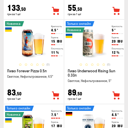
133
55
,50
,50
грн за 1 шт
грн за 1 шт
Новинка
Только онлайн
Крепость
Крепость
Новинка
4.5
°
5
°
Горечь
Горечь
15
IBU
20
IBU
Плотность
Плотность
11
%
12
%
(0)
(0)
Пиво Forever Pizza 0.5л
Пиво Underwood Rising Sun
0.33л
Светлое, Нефильтрованное, 4.5°
Светлое, Нефильтрованное, 5°
83
89
,50
,50
грн за 1 шт
грн за 1 шт
Только онлайн
Только онлайн
Крепость
Крепость
Новинка
7.5
°
4.5
°
Горечь
Горечь
17
IBU
20
IBU