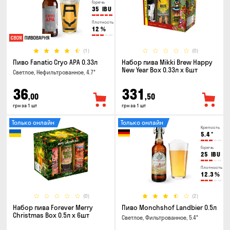
Горечь
35
IBU
Плотность
12
%
(1)
(0)
Пиво Fanatic Cryo APA 0.33л
Набор пива Mikki Brew Happy
New Year Box 0.33л x 6шт
Светлое, Нефильтрованное, 4.7°
36
331
,00
,50
грн за 1 шт
грн за 1 шт
Только онлайн
Только онлайн
Крепость
5.4
°
Горечь
25
IBU
Плотность
12.3
%
(0)
(2)
Набор пива Forever Merry
Пиво Monchshof Landbier 0.5л
Christmas Box 0.5л x 6шт
Светлое, Фильтрованное, 5.4°