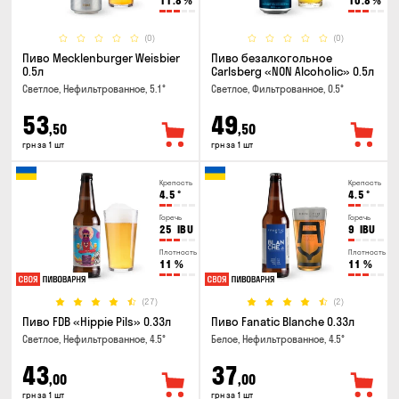
11.8
%
10.8
%
(0)
(0)
Пиво Mecklenburger Weisbier
Пиво безалкогольное
0.5л
Carlsberg «NON Alcoholic» 0.5л
Светлое, Нефильтрованное, 5.1°
Светлое, Фильтрованное, 0.5°
53
49
,50
,50
грн за 1 шт
грн за 1 шт
Крепость
Крепость
4.5
°
4.5
°
Горечь
Горечь
25
IBU
9
IBU
Плотность
Плотность
11
%
11
%
(27)
(2)
Пиво FDB «Hippie Pils» 0.33л
Пиво Fanatic Blanche 0.33л
Светлое, Нефильтрованное, 4.5°
Белое, Нефильтрованное, 4.5°
43
37
,00
,00
грн за 1 шт
грн за 1 шт