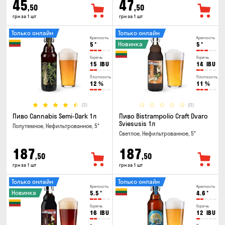
45
47
,50
,50
грн за 1 шт
грн за 1 шт
Только онлайн
Только онлайн
Крепость
Крепость
Новинка
5
°
5
°
Горечь
Горечь
15
IBU
14
IBU
Плотность
Плотность
12
%
11
%
(3)
(0)
Пиво Cannabis Semi-Dark 1л
Пиво Bistrampolio Craft Dvaro
Sviesusis 1л
Полутемное, Нефильтрованное, 5°
Светлое, Нефильтрованное, 5°
187
187
,50
,50
грн за 1 шт
грн за 1 шт
Только онлайн
Только онлайн
Крепость
Крепость
Новинка
5.5
°
4.6
°
Горечь
Горечь
16
IBU
12
IBU