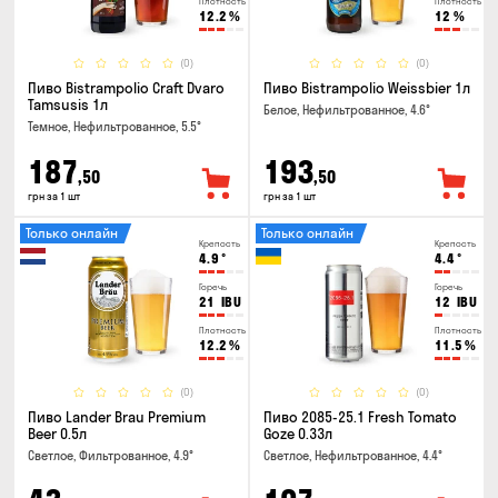
Плотность
Плотность
12.2
%
12
%
(0)
(0)
Пиво Bistrampolio Craft Dvaro
Пиво Bistrampolio Weissbier 1л
Tamsusis 1л
Белое, Нефильтрованное, 4.6°
Темное, Нефильтрованное, 5.5°
187
193
,50
,50
грн за 1 шт
грн за 1 шт
Только онлайн
Только онлайн
Крепость
Крепость
4.9
°
4.4
°
Горечь
Горечь
21
IBU
12
IBU
Плотность
Плотность
12.2
%
11.5
%
(0)
(0)
Пиво Lander Brau Premium
Пиво 2085-25.1 Fresh Tomato
Beer 0.5л
Goze 0.33л
Светлое, Фильтрованное, 4.9°
Светлое, Нефильтрованное, 4.4°