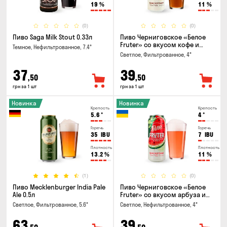
19
%
11
%
(0)
(0)
Пиво Saga Milk Stout 0.33л
Пиво Черниговское «Белое
Fruter» со вкусом кофе и
Темное, Нефильтрованное, 7.4°
апельсина 0.5 л
Светлое, Фильтрованное, 4°
37
39
,50
,50
грн за 1 шт
грн за 1 шт
Новинка
Новинка
Крепость
Крепость
5.6
°
4
°
Горечь
Горечь
35
IBU
7
IBU
Плотность
Плотность
13.2
%
11
%
(1)
(0)
Пиво Mecklenburger India Pale
Пиво Черниговское «Белое
Ale 0.5л
Fruter» со вкусом арбуза и
мяты 0.5л
Светлое, Фильтрованное, 5.6°
Светлое, Нефильтрованное, 4°
63
39