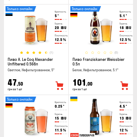
Только онлайн
Только онлайн
Крепость
Крепость
5
°
5.1
°
Горечь
Горечь
20
IBU
18
IBU
Плотность
Плотность
12.5
%
12.5
%
(1)
(0)
Пиво A. Le Coq Alexander
Пиво Franziskaner Weissbier
Unfiltered 0.568л
0.5л
Светлое, Нефильтрованное, 5°
Белое, Нефильтрованное, 5.1°
47
101
,50
,00
грн за 1 шт
грн за 1 шт
Только онлайн
Крепость
Крепость
0.25
°
4.5
°
Горечь
Горечь
15
IBU
13
IBU
Плотность
Плотность
11.5
%
12
%