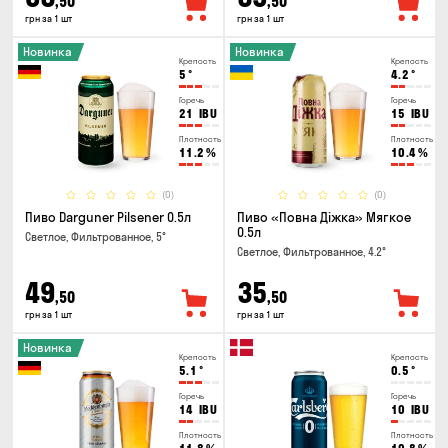
,50
,50
грн за 1 шт
грн за 1 шт
Новинка
Новинка
Крепость
Крепость
5
°
4.2
°
Горечь
Горечь
21
IBU
15
IBU
Плотность
Плотность
11.2
%
10.4
%
(0)
(0)
Пиво Darguner Pilsener 0.5л
Пиво «Повна Діжка» Мягкое
0.5л
Светлое, Фильтрованное, 5°
Светлое, Фильтрованное, 4.2°
49
35
,50
,50
грн за 1 шт
грн за 1 шт
Новинка
Крепость
Крепость
5.1
°
0.5
°
Горечь
Горечь
14
IBU
10
IBU
Плотность
Плотность