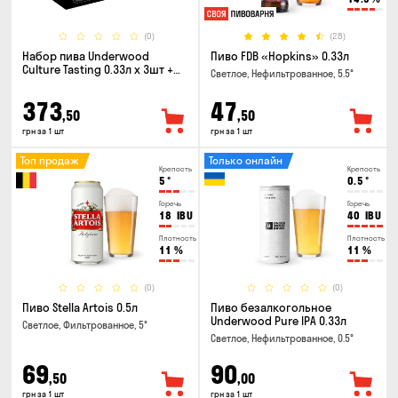
(0)
(28)
Набор пива Underwood
Пиво FDB «Hopkins» 0.33л
Culture Tasting 0.33л x 3шт +
Светлое, Нефильтрованное, 5.5°
бокал
373
47
,50
,50
грн за 1 шт
грн за 1 шт
Топ продаж
Только онлайн
Крепость
Крепость
5
°
0.5
°
Горечь
Горечь
18
IBU
40
IBU
Плотность
Плотность
11
%
11
%
(0)
(0)
Пиво Stella Artois 0.5л
Пиво безалкогольное
Underwood Pure IPA 0.33л
Светлое, Фильтрованное, 5°
Светлое, Нефильтрованное, 0.5°
69
90
,50
,00
грн за 1 шт
грн за 1 шт