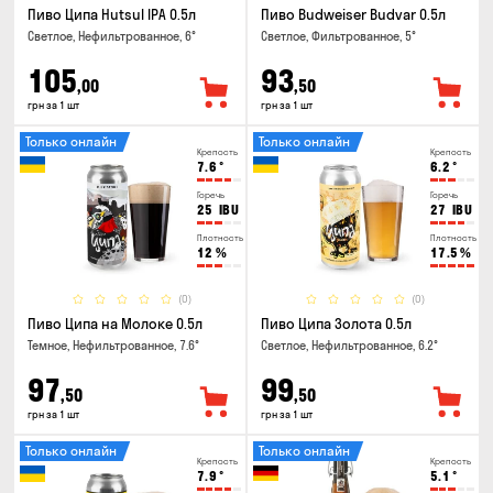
Пиво Ципа Hutsul IPA 0.5л
Пиво Budweiser Budvar 0.5л
Светлое, Нефильтрованное, 6°
Светлое, Фильтрованное, 5°
105
93
,00
,50
грн за 1 шт
грн за 1 шт
Только онлайн
Только онлайн
Крепость
Крепость
7.6
°
6.2
°
Горечь
Горечь
25
IBU
27
IBU
Плотность
Плотность
12
%
17.5
%
(0)
(0)
Пиво Ципа на Молоке 0.5л
Пиво Ципа Золота 0.5л
Темное, Нефильтрованное, 7.6°
Светлое, Нефильтрованное, 6.2°
97
99
,50
,50
грн за 1 шт
грн за 1 шт
Только онлайн
Только онлайн
Крепость
Крепость
7.9
°
5.1
°