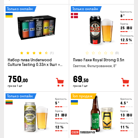
Только онлайн
Только онлайн
Крепость
8
°
Горечь
25
IBU
Плотность
12.5
%
(1)
(0)
Набор пива Underwood
Пиво Faxe Royal Strong 0.5л
Culture Tasting 0.33л x 9шт +
Светлое, Фильтрованное, 8°
бокал
750
69
,00
,50
грн за 1 шт
грн за 1 шт
Только онлайн
Топ продаж
Крепость
Крепость
5
°
4.5
°
Горечь
Горечь
21
IBU
13
IBU
Плотность
Плотность
12
%
11
%