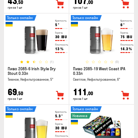
43
107
,50
,00
грн за 1 шт
грн за 1 шт
Только онлайн
Только онлайн
Крепость
Крепость
5
°
6
°
Горечь
Горечь
30
IBU
75
IBU
Плотность
Плотность
13
%
14.3
%
(1)
(0)
Пиво 2085-6 Irish Style Dry
Пиво 2085-19 West Coast IPA
Stout 0.33л
0.33л
Темное, Нефильтрованное, 5°
Светлое, Нефильтрованное, 6°
69
111
,50
,00
грн за 1 шт
грн за 1 шт
Только онлайн
Только онлайн
Крепость
Новинка
5.3
°
Горечь
30
IBU
Плотность