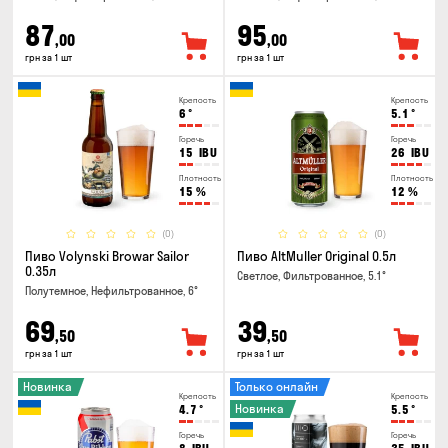
87
95
,00
,00
грн за 1 шт
грн за 1 шт
Крепость
Крепость
6
°
5.1
°
Горечь
Горечь
15
IBU
26
IBU
Плотность
Плотность
15
%
12
%
(0)
(0)
Пиво Volynski Browar Sailor
Пиво AltMuller Original 0.5л
0.35л
Светлое, Фильтрованное, 5.1°
Полутемное, Нефильтрованное, 6°
69
39
,50
,50
грн за 1 шт
грн за 1 шт
Новинка
Только онлайн
Крепость
Крепость
Новинка
4.7
°
5.5
°
Горечь
Горечь