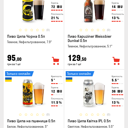
Горечь
Горечь
72
IBU
14
IBU
Плотность
Плотность
21
%
13
%
(0)
(0)
Пиво Ципа Чорна 0.5л
Пиво Kapuziner Weissbier
Dunkel 0.5л
Темное, Нефильтрованное, 7.9°
Темное, Нефильтрованное, 5.1°
95
129
,00
,50
грн за 1 шт
грн за 1 шт
Только онлайн
Только онлайн
Крепость
Крепость
5
°
5.5
°
Горечь
Горечь
12
IBU
36
IBU
Плотность
Плотность
11.5
%
13
%
(0)
(0)
Пиво Ципа на пшенице 0.5л
Пиво Ципа Квітка IPL 0.5л
Белое, Нефильтрованное, 5°
Светлое, Нефильтрованное, 5.5°