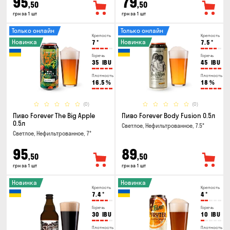
95
79
,50
,50
грн за 1 шт
грн за 1 шт
Только онлайн
Только онлайн
Крепость
Крепость
Новинка
Новинка
7
°
7.5
°
Горечь
Горечь
35
IBU
45
IBU
Плотность
Плотность
16.5
%
18
%
(0)
(0)
Пиво Forever The Big Apple
Пиво Forever Body Fusion 0.5л
0.5л
Светлое, Нефильтрованное, 7.5°
Светлое, Нефильтрованное, 7°
95
89
,50
,50
грн за 1 шт
грн за 1 шт
Новинка
Новинка
Крепость
Крепость
7.4
°
4
°
Горечь
Горечь
30
IBU
10
IBU
Плотность
Плотность