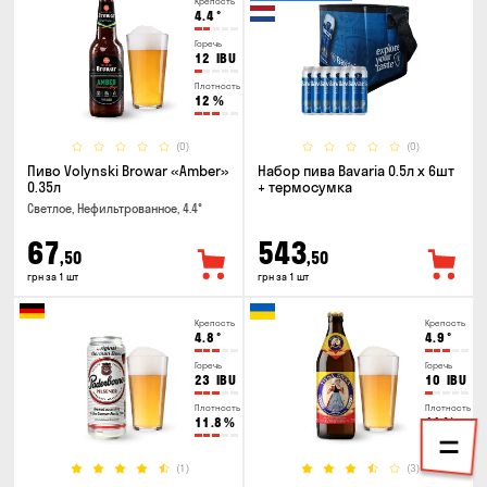
Крепость
4.4
°
Горечь
12
IBU
Плотность
12
%
(0)
(0)
Пиво Volynski Browar «Amber»
Набор пива Bavaria 0.5л х 6шт
0.35л
+ термосумка
Светлое, Нефильтрованное, 4.4°
67
543
,50
,50
грн за 1 шт
грн за 1 шт
Крепость
Крепость
4.8
°
4.9
°
Горечь
Горечь
23
IBU
10
IBU
Плотность
Плотность
11.8
%
11
%
(1)
(3)