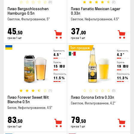
(0)
(2)
Пиво Bergschlosschen
Пиво Fanatic Mexican Lager
Hamburgo 0.5л
0.33л
Светлое, Фильтрованное, 5°
Светлое, Нефильтрованное, 4.5°
45
37
,50
,00
грн за 1 шт
грн за 1 шт
Топ продаж
Крепость
Крепость
4.5
°
4.2
°
Горечь
Горечь
15
IBU
19
IBU
Плотность
Плотность
11.5
%
11.3
%
(1)
(0)
Пиво Forever Sweet Wit
Пиво Corona Extra 0.33л
Blanche 0.5л
Светлое, Фильтрованное, 4.2°
Белое, Нефильтрованное, 4.5°
83
79
,50
,50
грн за 1 шт
грн за 1 шт