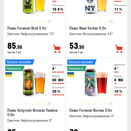
Плотность
Плотность
16.8
%
11
%
(0)
(0)
Пиво Forever Brat 0.5л
Пиво New Yorker 0.5л
Светлое, Нефильтрованное, 7.5°
Светлое, Фильтрованное, 4.5°
85
53
,50
,50
грн за 1 шт
грн за 1 шт
Только онлайн
Только онлайн
Крепость
Крепость
Новинка
Новинка
8
°
4
°
Горечь
Горечь
60
IBU
8
IBU
Плотность
Плотность
20
%
10
%
(0)
(0)
Пиво Volynski Browar Twelve
Пиво Forever Bones 0.5л
0.5л
Светлое, Нефильтрованное, 4°
Светлое, Нефильтрованное, 8°