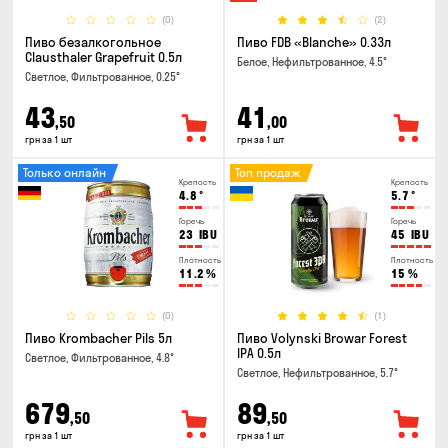
(0)
(2)
Пиво безалкогольное
Пиво FDB «Blanche» 0.33л
Clausthaler Grapefruit 0.5л
Белое, Нефильтрованное, 4.5°
Светлое, Фильтрованное, 0.25°
43
41
,50
,00
грн за 1 шт
грн за 1 шт
Только онлайн
Топ продаж
Крепость
Крепость
4.8
°
5.7
°
Горечь
Горечь
23
IBU
45
IBU
Плотность
Плотность
11.2
%
15
%
(0)
(1)
Пиво Krombacher Pils 5л
Пиво Volynski Browar Forest
IPA 0.5л
Светлое, Фильтрованное, 4.8°
Светлое, Нефильтрованное, 5.7°
679
89
,50
,50
грн за 1 шт
грн за 1 шт