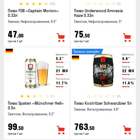
(26)
(0)
Пиво FDB «Captain Morion»
Пиво Underwood Amnesia
0.33л
Haze 0.33л
Темное, Нефильтрованное, 6.5°
Светлое, Нефильтрованное, 5°
47
75
,00
,50
грн за 1 шт
грн за 1 шт
Только онлайн
Крепость
Крепость
5.2
°
4.8
°
Горечь
Горечь
21
IBU
22
IBU
Плотность
Плотность
11.7
%
11.4
%
(1)
(0)
Пиво Spaten «Münchner Hell»
Пиво Kostritzer Schwarzbier 5л
0.5л
Темное, Фильтрованное, 4.8°
Светлое, Фильтрованное, 5.2°
99
763
,50
,50
грн за 1 шт
грн за 1 шт