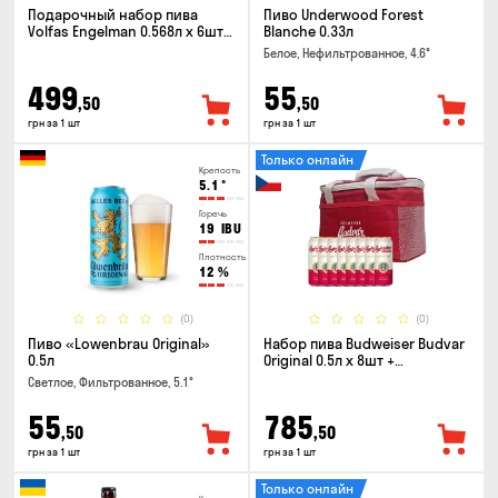
Подарочный набор пива
Пиво Underwood Forest
Volfas Engelman 0.568л x 6шт +
Blanche 0.33л
бокал 0.568л
Белое, Нефильтрованное, 4.6°
499
55
,50
,50
грн за 1 шт
грн за 1 шт
Только онлайн
Крепость
5.1
°
Горечь
19
IBU
Плотность
12
%
(0)
(0)
Пиво «Lowenbrau Original»
Набор пива Budweiser Budvar
0.5л
Original 0.5л x 8шт +
термосумка
Светлое, Фильтрованное, 5.1°
55
785
,50
,50
грн за 1 шт
грн за 1 шт
Только онлайн