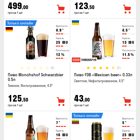
499
123
,00
,50
грн за 1 шт
грн за 1 шт
Только онлайн
Крепость
Крепость
4.9
°
4.5
°
Горечь
Горечь
25
IBU
13
IBU
Плотность
Плотность
12
%
11.5
%
(0)
(2)
Пиво Monchshof Schwarzbier
Пиво FDB «Mexican beer» 0.33л
0.5л
Светлое, Нефильтрованное, 4.5°
Темное, Фильтрованное, 4.9°
125
43
,50
,00
грн за 1 шт
грн за 1 шт
Только онлайн
Крепость
Крепость
7
°
5
°
Горечь
Горечь
16
IBU
25
IBU