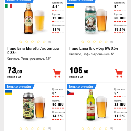
Крепость
Крепость
4.6
°
5
°
Горечь
Горечь
12
IBU
50
IBU
Плотность
Плотность
11
%
15.6
%
(0)
(0)
Пиво Birra Moretti L'autentica
Пиво Ципа Пломбір IPA 0.5л
0.33л
Светлое, Нефильтрованное, 5°
Светлое, Фильтрованное, 4.6°
73
105
,00
,50
грн за 1 шт
грн за 1 шт
Только онлайн
Только онлайн
Крепость
Крепость
6
°
5
°
Горечь
Горечь
50
IBU
32
IBU
Плотность
Плотность
14.5
%
11.9
%
(0)
(0)