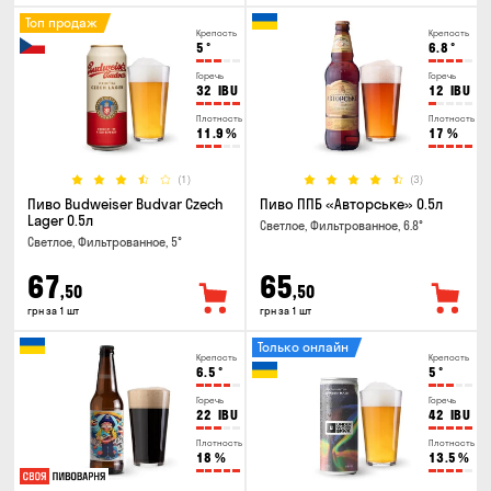
Топ продаж
Крепость
Крепость
5
°
6.8
°
Горечь
Горечь
32
IBU
12
IBU
Плотность
Плотность
11.9
%
17
%
(1)
(3)
Пиво Budweiser Budvar Czech
Пиво ППБ «Авторське» 0.5л
Lager 0.5л
Светлое, Фильтрованное, 6.8°
Светлое, Фильтрованное, 5°
67
65
,50
,50
грн за 1 шт
грн за 1 шт
Только онлайн
Крепость
Крепость
6.5
°
5
°
Горечь
Горечь
22
IBU
42
IBU
Плотность
Плотность
18
%
13.5
%