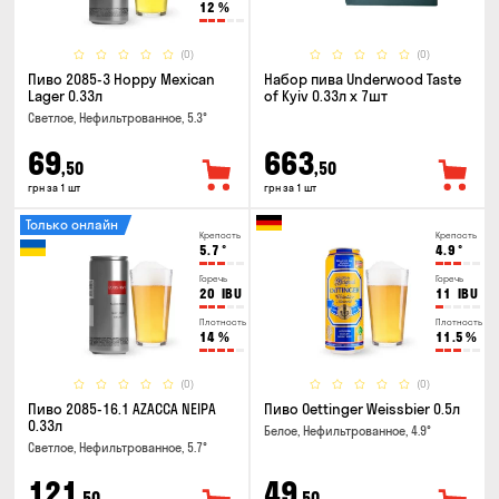
12
%
(0)
(0)
Пиво 2085-3 Hoppy Mexican
Набор пива Underwood Taste
Lager 0.33л
of Kyiv 0.33л x 7шт
Светлое, Нефильтрованное, 5.3°
69
663
,50
,50
грн за 1 шт
грн за 1 шт
Только онлайн
Крепость
Крепость
5.7
°
4.9
°
Горечь
Горечь
20
IBU
11
IBU
Плотность
Плотность
14
%
11.5
%
(0)
(0)
Пиво 2085-16.1 AZACCA NEIPA
Пиво Oettinger Weissbier 0.5л
0.33л
Белое, Нефильтрованное, 4.9°
Светлое, Нефильтрованное, 5.7°
121
49
,50
,50