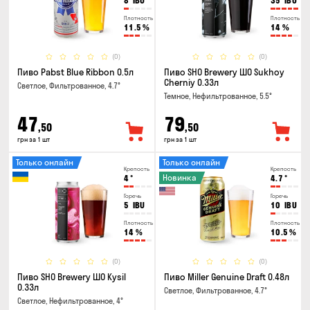
8
IBU
35
IBU
Плотность
Плотность
11.5
%
14
%
(0)
(0)
Пиво Pabst Blue Ribbon 0.5л
Пиво SHO Brewery ШО Sukhoy
Cherniy 0.33л
Светлое, Фильтрованное, 4.7°
Темное, Нефильтрованное, 5.5°
47
79
,50
,50
грн за 1 шт
грн за 1 шт
Только онлайн
Только онлайн
Крепость
Крепость
Новинка
4
°
4.7
°
Горечь
Горечь
5
IBU
10
IBU
Плотность
Плотность
14
%
10.5
%
(0)
(0)
Пиво SHO Brewery ШО Kysil
Пиво Miller Genuine Draft 0.48л
0.33л
Светлое, Фильтрованное, 4.7°
Светлое, Нефильтрованное, 4°