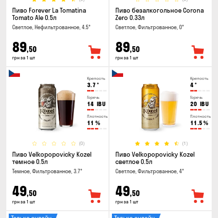
Пиво Forever La Tomatina
Пиво безалкогольное Corona
Tomato Ale 0.5л
Zero 0.33л
Светлое, Нефильтрованное, 4.5°
Светлое, Фильтрованное, 0°
89
89
,50
,50
грн за 1 шт
грн за 1 шт
Крепость
Крепость
3.7
°
4
°
Горечь
Горечь
14
IBU
20
IBU
Плотность
Плотность
11
%
11.5
%
(0)
(1)
Пиво Velkopopovicky Kozel
Пиво Velkopopovicky Kozel
темное 0.5л
светлое 0.5л
Темное, Фильтрованное, 3.7°
Светлое, Фильтрованное, 4°
49
49
,50
,50
грн за 1 шт
грн за 1 шт
Только онлайн
Только онлайн