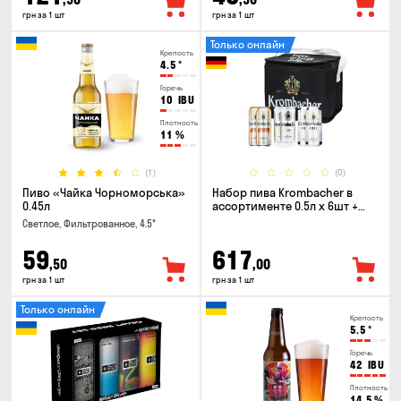
грн за 1 шт
грн за 1 шт
Только онлайн
Крепость
4.5
°
Горечь
10
IBU
Плотность
11
%
(1)
(0)
Пиво «Чайка Чорноморська»
Набор пива Krombacher в
0.45л
ассортименте 0.5л х 6шт +
термосумка
Светлое, Фильтрованное, 4.5°
59
617
,50
,00
грн за 1 шт
грн за 1 шт
Только онлайн
Крепость
5.5
°
Горечь
42
IBU
Плотность
14.5
%