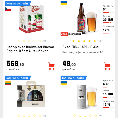
Только онлайн
Крепость
5
°
Горечь
30
IBU
Плотность
12
%
(0)
(30)
Набор пива Budweiser Budvar
Пиво FDB «L.APA» 0.33л
Original 0.5л х 4шт + бокал
Светлое, Нефильтрованное, 5°
0.33л
569
49
,50
,00
грн за 1 шт
грн за 1 шт
Только онлайн
Только онлайн
Крепость
4.6
°
Горечь
15
IBU
Плотность
12
%
(0)
(0)