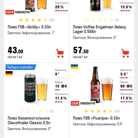
Плотность
Плотность
20
%
13.5
%
(30)
(0)
Пиво FDB «Goldy» 0.33л
Пиво Volfas Engelman Galaxy
Lager 0.568л
Светлое, Нефильтрованное, 7°
Светлое, Фильтрованное, 5°
43
57
,00
,50
грн за 1 шт
грн за 1 шт
Только онлайн
Крепость
Крепость
0
°
5.5
°
Горечь
Горечь
15
IBU
60
IBU
Плотность
Плотность
11.5
%
17.5
%
(0)
(26)
Пиво безалкогольное
Пиво FDB «Puaripa» 0.33л
Clausthaler Classic 0.5л
Светлое, Нефильтрованное, 5.5°
Светлое, Фильтрованное, 0°