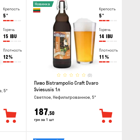
Новинка
Крепость
Крепость
5
°
5
°
Горечь
Горечь
15
IBU
14
IBU
Плотность
Плотность
12
%
11
%
(0)
Пиво Bistrampolio Craft Dvaro
Sviesusis 1л
, 5°
Светлое, Нефильтрованное, 5°
187
,50
грн за 1 шт