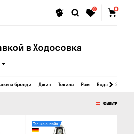
0
0
авкой в Ходосовка
с
ьяки и бренди
Джин
Текила
Ром
Вода
Энергет
ФИЛЬТР
Только онлайн