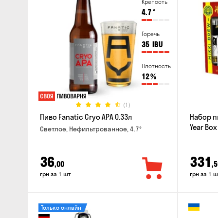
Крепость
4.7
°
Горечь
35
IBU
Плотность
12
%
(1)
Пиво Fanatic Cryo APA 0.33л
Набор п
Year Box
Светлое, Нефильтрованное, 4.7°
36
331
,00
,5
грн за 1 шт
грн за 1 ш
Только онлайн