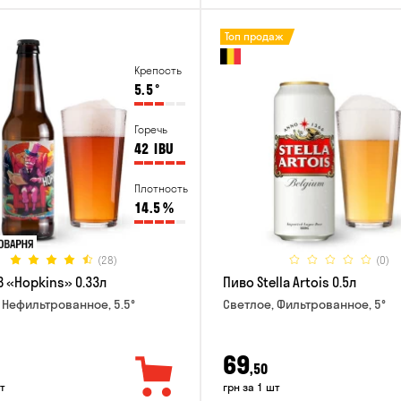
Топ продаж
Крепость
5.5
°
Горечь
42
IBU
Плотность
14.5
%
(28)
(0)
B «Hopkins» 0.33л
Пиво Stella Artois 0.5л
 Нефильтрованное, 5.5°
Светлое, Фильтрованное, 5°
69
,50
т
грн за 1 шт