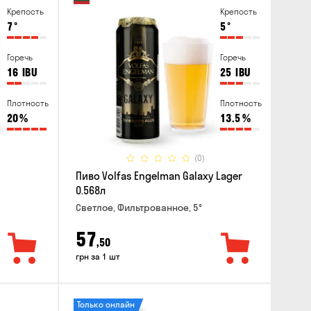
Крепость
Крепость
7
°
5
°
Горечь
Горечь
16
IBU
25
IBU
Плотность
Плотность
20
%
13.5
%
(0)
Пиво Volfas Engelman Galaxy Lager
0.568л
Светлое, Фильтрованное, 5°
57
,50
грн за 1 шт
Только онлайн