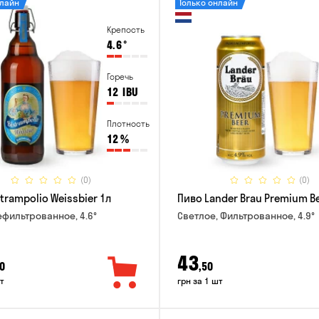
нлайн
Только онлайн
Крепость
4.6
°
Горечь
12
IBU
Плотность
12
%
(0)
(0)
trampolio Weissbier 1л
Пиво Lander Brau Premium Be
ефильтрованное, 4.6°
Светлое, Фильтрованное, 4.9°
43
0
,50
т
грн за 1 шт