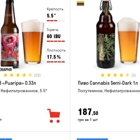
Крепость
5.5
°
Горечь
60
IBU
Плотность
17.5
%
(26)
(3)
 «Puaripa» 0.33л
Пиво Cannabis Semi-Dark 1л
 Нефильтрованное, 5.5°
Полутемное, Нефильтрованное
187
,50
т
грн за 1 шт