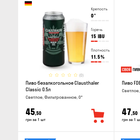
Крепость
0
°
Горечь
15
IBU
Плотность
11.5
%
(0)
Пиво безалкогольное Clausthaler
Пиво FDB
Classic 0.5л
Светлое,
Светлое, Фильтрованное, 0°
45
47
,50
,50
грн за 1 шт
грн за 1 ш