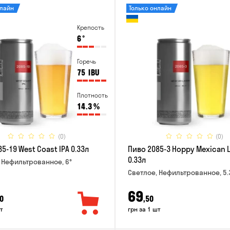
нлайн
Только онлайн
Крепость
6
°
Горечь
75
IBU
Плотность
14.3
%
(0)
(0)
5-19 West Coast IPA 0.33л
Пиво 2085-3 Hoppy Mexican 
0.33л
 Нефильтрованное, 6°
Светлое, Нефильтрованное, 5.
69
0
,50
т
грн за 1 шт