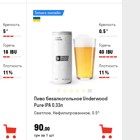
Только онлайн
Крепость
Крепость
5
°
0.5
°
Горечь
Горечь
18
IBU
40
IBU
Плотность
Плотность
11
%
11
%
(0)
Пиво безалкогольное Underwood
Pure IPA 0.33л
Светлое, Нефильтрованное, 0.5°
90
,00
грн за 1 шт