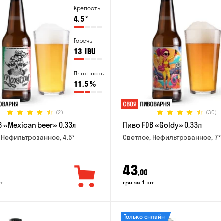
Крепость
4.5
°
Горечь
13
IBU
Плотность
11.5
%
(2)
(30)
 «Mexican beer» 0.33л
Пиво FDB «Goldy» 0.33л
 Нефильтрованное, 4.5°
Светлое, Нефильтрованное, 7°
43
,00
т
грн за 1 шт
Только онлайн