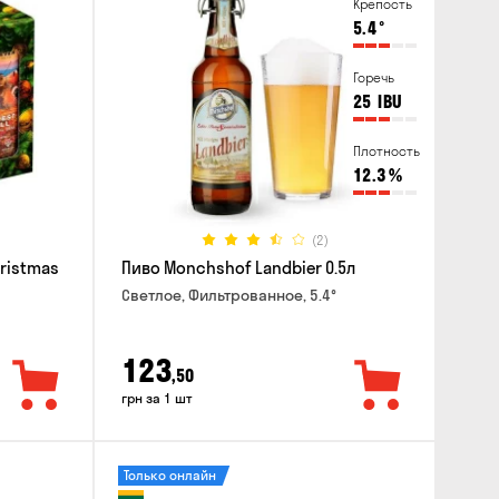
Крепость
5.4
°
Горечь
25
IBU
Плотность
12.3
%
(2)
hristmas
Пиво Monchshof Landbier 0.5л
Светлое, Фильтрованное, 5.4°
123
,50
грн за 1 шт
Только онлайн