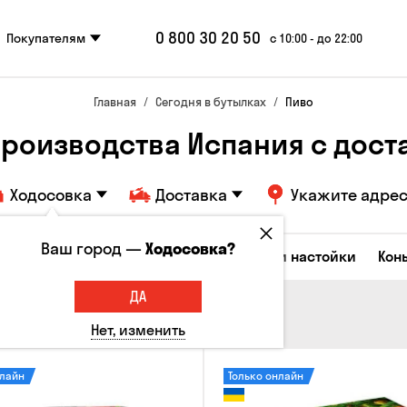
0 800 30 20 50
Покупателям
с 10:00 - до 22:00
Главная
Сегодня в бутылках
Пиво
производства Испания с дост
Ходосовка
Доставка
Укажите адре
Ваш город —
Ходосовка?
Коктейли
Водка
Соджу
Ликеры и настойки
Кон
ДА
Нет, изменить
нлайн
Только онлайн