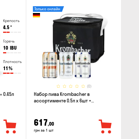
Только онлайн
Крепость
4.5
°
Горечь
10
IBU
Плотность
11
%
(0)
 0.45л
Набор пива Krombacher в
ассортименте 0.5л х 6шт +
термосумка
617
,00
грн за 1 шт