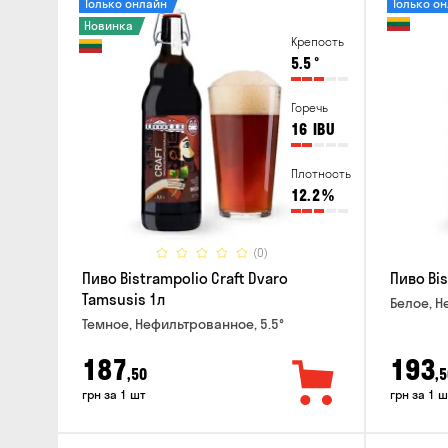
Только онлайн
Только о
Новинка
Крепость
5.5
°
Горечь
16
IBU
Плотность
12.2
%
(0)
Пиво Bistrampolio Craft Dvaro
Пиво Bis
Tamsusis 1л
Белое, Н
Темное, Нефильтрованное, 5.5°
187
193
,50
,5
грн за 1 шт
грн за 1 ш