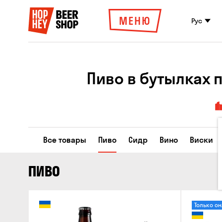
МЕНЮ
Рус
Пиво в бутылках 
Все товары
Пиво
Сидр
Вино
Виски
ПИВО
Только о