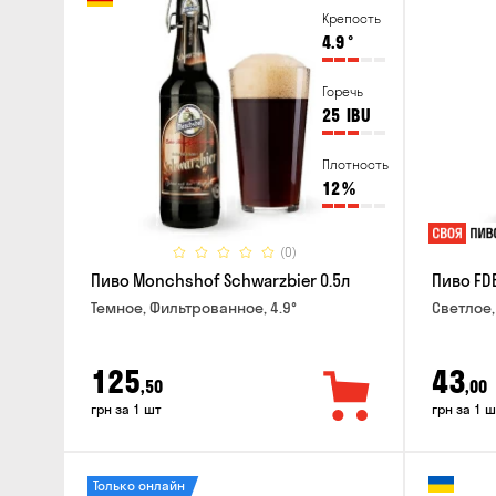
Крепость
4.9
°
Горечь
25
IBU
Плотность
12
%
(0)
Пиво Monchshof Schwarzbier 0.5л
Пиво FDB
Темное, Фильтрованное, 4.9°
Светлое,
125
43
,50
,00
грн за 1 шт
грн за 1 ш
Только онлайн