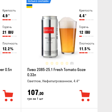
Только онлайн
Крепость
Крепость
4.9
°
4.4
°
Горечь
Горечь
21
IBU
12
IBU
Плотность
Плотность
12.2
%
11.5
%
(0)
er 0.5л
Пиво 2085-25.1 Fresh Tomato Goze
0.33л
Светлое, Нефильтрованное, 4.4°
107
,00
грн за 1 шт