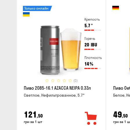
Только онлайн
Крепость
5.7
°
Горечь
20
IBU
Плотность
14
%
(0)
Пиво 2085-16.1 AZACCA NEIPA 0.33л
Пиво Oet
Светлое, Нефильтрованное, 5.7°
Белое, Н
121
49
,50
,50
грн за 1 шт
грн за 1 ш