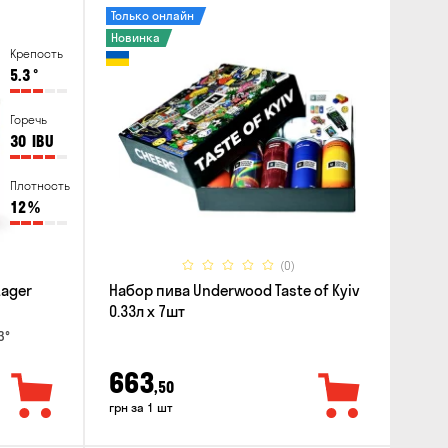
Только онлайн
Новинка
Крепость
5.3
°
Горечь
30
IBU
Плотность
12
%
(0)
Lager
Набор пива Underwood Taste of Kyiv
0.33л x 7шт
3°
663
,50
грн за 1 шт