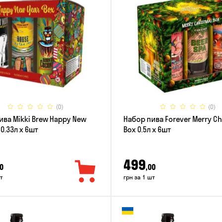
(0)
(0)
ива Mikki Brew Happy New
Набор пива Forever Merry C
 0.33л x 6шт
Box 0.5л x 6шт
499
0
,00
т
грн за 1 шт