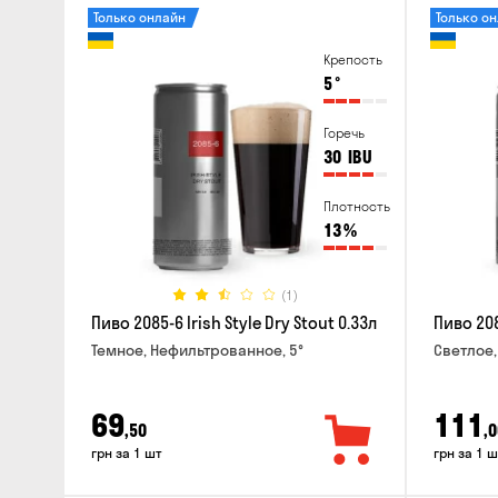
Только онлайн
Только о
Крепость
5
°
Горечь
30
IBU
Плотность
13
%
(1)
Пиво 2085-6 Irish Style Dry Stout 0.33л
Пиво 208
Темное, Нефильтрованное, 5°
Светлое,
69
111
,50
,0
грн за 1 шт
грн за 1 ш