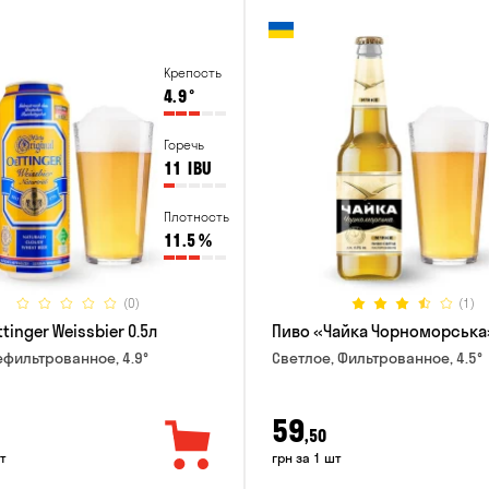
Крепость
4.9
°
Горечь
11
IBU
Плотность
11.5
%
(0)
(1)
tinger Weissbier 0.5л
Пиво «Чайка Чорноморська»
ефильтрованное, 4.9°
Светлое, Фильтрованное, 4.5°
59
,50
т
грн за 1 шт