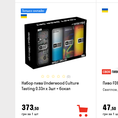
Только онлайн
(0)
Набор пива Underwood Culture
Пиво FD
Tasting 0.33л x 3шт + бокал
Светлое,
373
47
,50
,50
грн за 1 шт
грн за 1 ш