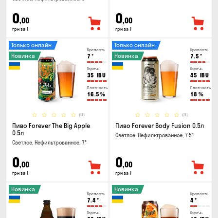
0
0
,00
,00
грн за 1
грн за 1
Только онлайн
Только онлайн
Крепость
Крепость
Новинка
Новинка
7
°
7.5
°
Горечь
Горечь
35
IBU
45
IBU
Плотность
Плотность
16.5
%
18
%
(0)
(0)
Пиво Forever The Big Apple
Пиво Forever Body Fusion 0.5л
0.5л
Светлое, Нефильтрованное, 7.5°
Светлое, Нефильтрованное, 7°
0
0
,00
,00
грн за 1
грн за 1
Новинка
Новинка
Крепость
Крепость
7.4
°
4
°
Горечь
Горечь