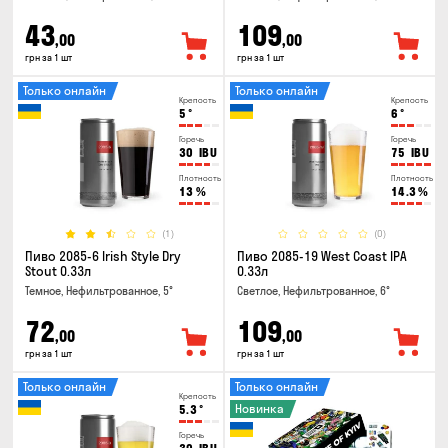
43
109
,00
,00
грн за 1 шт
грн за 1 шт
Только онлайн
Только онлайн
Крепость
Крепость
5
°
6
°
Горечь
Горечь
30
IBU
75
IBU
Плотность
Плотность
13
%
14.3
%
(1)
(0)
Пиво 2085-6 Irish Style Dry
Пиво 2085-19 West Coast IPA
Stout 0.33л
0.33л
Темное, Нефильтрованное, 5°
Светлое, Нефильтрованное, 6°
72
109
,00
,00
грн за 1 шт
грн за 1 шт
Только онлайн
Только онлайн
Крепость
Новинка
5.3
°
Горечь