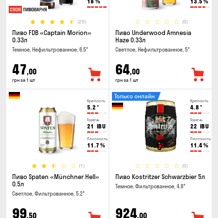
18
%
13.5
%
(26)
(0)
Пиво FDB «Captain Morion»
Пиво Underwood Amnesia
0.33л
Haze 0.33л
Темное, Нефильтрованное, 6.5°
Светлое, Нефильтрованное, 5°
47
64
,00
,00
грн за 1 шт
грн за 1 шт
Только онлайн
Крепость
Крепость
5.2
°
4.8
°
Горечь
Горечь
21
IBU
22
IBU
Плотность
Плотность
11.7
%
11.4
%
(1)
(0)
Пиво Spaten «Münchner Hell»
Пиво Kostritzer Schwarzbier 5л
0.5л
Темное, Фильтрованное, 4.8°
Светлое, Фильтрованное, 5.2°
99
924
,50
,00