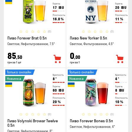
Горечь
Горечь
17
IBU
20
IBU
Плотность
Плотность
16.8
%
11
%
(0)
(0)
Пиво Forever Brat 0.5л
Пиво New Yorker 0.5л
Светлое, Нефильтрованное, 7.5°
Светлое, Фильтрованное, 4.5°
85
0
,50
,00
грн за 1 шт
грн за 1
Только онлайн
Только онлайн
Крепость
Крепость
Новинка
Новинка
8
°
4
°
Горечь
Горечь
60
IBU
8
IBU
Плотность
Плотность
20
%
10
%
(0)
(0)
Пиво Volynski Browar Twelve
Пиво Forever Bones 0.5л
0.5л
Светлое, Нефильтрованное, 4°
Светлое, Нефильтрованное, 8°