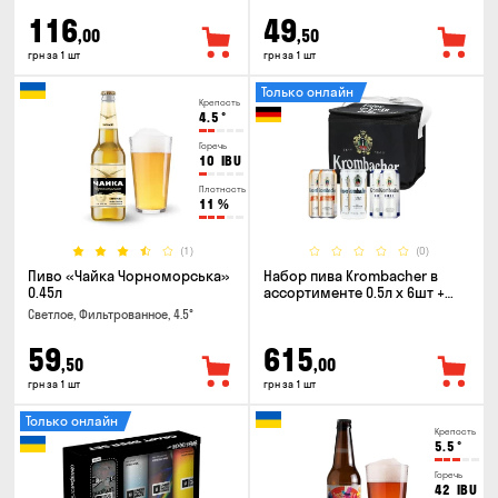
116
49
,00
,50
грн за 1 шт
грн за 1 шт
Только онлайн
Крепость
4.5
°
Горечь
10
IBU
Плотность
11
%
(1)
(0)
Пиво «Чайка Чорноморська»
Набор пива Krombacher в
0.45л
ассортименте 0.5л х 6шт +
термосумка
Светлое, Фильтрованное, 4.5°
59
615
,50
,00
грн за 1 шт
грн за 1 шт
Только онлайн
Крепость
5.5
°
Горечь
42
IBU