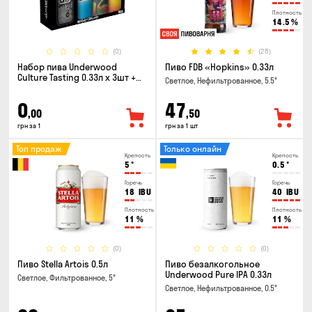
Плотность
14.5
%
(0)
(28)
Набор пива Underwood
Пиво FDB «Hopkins» 0.33л
Culture Tasting 0.33л x 3шт +
Светлое, Нефильтрованное, 5.5°
бокал
0
47
,00
,50
грн за 1
грн за 1 шт
Топ продаж
Только онлайн
Крепость
Крепость
5
°
0.5
°
Горечь
Горечь
18
IBU
40
IBU
Плотность
Плотность
11
%
11
%
(0)
(0)
Пиво Stella Artois 0.5л
Пиво безалкогольное
Underwood Pure IPA 0.33л
Светлое, Фильтрованное, 5°
Светлое, Нефильтрованное, 0.5°