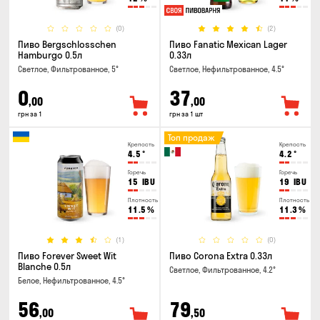
(0)
(2)
Пиво Bergschlosschen
Пиво Fanatic Mexican Lager
Hamburgo 0.5л
0.33л
Светлое, Фильтрованное, 5°
Светлое, Нефильтрованное, 4.5°
0
37
,00
,00
грн за 1
грн за 1 шт
Топ продаж
Крепость
Крепость
4.5
°
4.2
°
Горечь
Горечь
15
IBU
19
IBU
Плотность
Плотность
11.5
%
11.3
%
(1)
(0)
Пиво Forever Sweet Wit
Пиво Corona Extra 0.33л
Blanche 0.5л
Светлое, Фильтрованное, 4.2°
Белое, Нефильтрованное, 4.5°
56
79
,00
,50