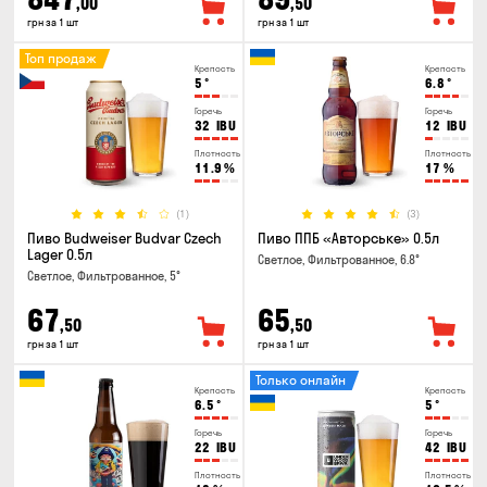
,00
,50
грн за 1 шт
грн за 1 шт
Топ продаж
Крепость
Крепость
5
°
6.8
°
Горечь
Горечь
32
IBU
12
IBU
Плотность
Плотность
11.9
%
17
%
(1)
(3)
Пиво Budweiser Budvar Czech
Пиво ППБ «Авторське» 0.5л
Lager 0.5л
Светлое, Фильтрованное, 6.8°
Светлое, Фильтрованное, 5°
67
65
,50
,50
грн за 1 шт
грн за 1 шт
Только онлайн
Крепость
Крепость
6.5
°
5
°
Горечь
Горечь
22
IBU
42
IBU
Плотность
Плотность