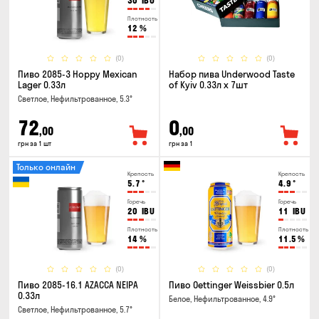
30
IBU
Плотность
12
%
(0)
(0)
Пиво 2085-3 Hoppy Mexican
Набор пива Underwood Taste
Lager 0.33л
of Kyiv 0.33л x 7шт
Светлое, Нефильтрованное, 5.3°
72
0
,00
,00
грн за 1 шт
грн за 1
Только онлайн
Крепость
Крепость
5.7
°
4.9
°
Горечь
Горечь
20
IBU
11
IBU
Плотность
Плотность
14
%
11.5
%
(0)
(0)
Пиво 2085-16.1 AZACCA NEIPA
Пиво Oettinger Weissbier 0.5л
0.33л
Белое, Нефильтрованное, 4.9°
Светлое, Нефильтрованное, 5.7°