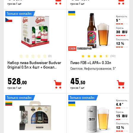
грн за 1 шт
грн за 1 шт
Только онлайн
Крепость
5
°
Горечь
30
IBU
Плотность
12
%
(0)
(30)
Набор пива Budweiser Budvar
Пиво FDB «L.APA» 0.33л
Original 0.5л х 4шт + бокал
Светлое, Нефильтрованное, 5°
0.33л
528
45
,00
,50
грн за 1 шт
грн за 1 шт
Только онлайн
Только онлайн
Крепость
4.6
°
Горечь
15
IBU
Плотность
12
%