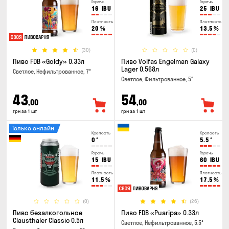
Горечь
Горечь
16
IBU
25
IBU
Плотность
Плотность
20
%
13.5
%
(30)
(0)
Пиво FDB «Goldy» 0.33л
Пиво Volfas Engelman Galaxy
Lager 0.568л
Светлое, Нефильтрованное, 7°
Светлое, Фильтрованное, 5°
43
54
,00
,00
грн за 1 шт
грн за 1 шт
Только онлайн
Крепость
Крепость
0
°
5.5
°
Горечь
Горечь
15
IBU
60
IBU
Плотность
Плотность
11.5
%
17.5
%
(0)
(26)
Пиво безалкогольное
Пиво FDB «Puaripa» 0.33л
Clausthaler Classic 0.5л
Светлое, Нефильтрованное, 5.5°