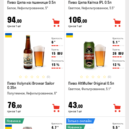
Пиво Ципа на пшенице 0.5л
Пиво Ципа Квітка IPL 0.5л
Белое, Нефильтрованное, 5°
Светлое, Нефильтрованное, 5.5°
94
106
,00
,00
грн за 1 шт
грн за 1 шт
Крепость
Крепость
6
°
5.1
°
Горечь
Горечь
15
IBU
26
IBU
Плотность
Плотность
15
%
12
%
(0)
(0)
Пиво Volynski Browar Sailor
Пиво AltMuller Original 0.5л
0.35л
Светлое, Фильтрованное, 5.1°
Полутемное, Нефильтрованное, 6°
76
43
,00
,00
грн за 1 шт
грн за 1 шт
Новинка
Только онлайн
Крепость
Крепость
Новинка
4.7
°
5.5
°