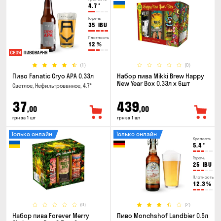
4.7
°
Горечь
35
IBU
Плотность
12
%
(1)
(0)
Пиво Fanatic Cryo APA 0.33л
Набор пива Mikki Brew Happy
New Year Box 0.33л x 6шт
Светлое, Нефильтрованное, 4.7°
37
439
,00
,00
грн за 1 шт
грн за 1 шт
Только онлайн
Только онлайн
Крепость
5.4
°
Горечь
25
IBU
Плотность
12.3
%
(0)
(2)
Набор пива Forever Merry
Пиво Monchshof Landbier 0.5л