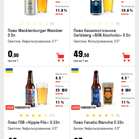
Плотность
Плотность
11.8
%
10.8
%
(0)
(0)
Пиво Mecklenburger Weisbier
Пиво безалкогольное
0.5л
Carlsberg «NON Alcoholic» 0.5л
Светлое, Нефильтрованное, 5.1°
Светлое, Фильтрованное, 0.5°
0
49
,00
,50
грн за 1
грн за 1 шт
Крепость
Крепость
4.5
°
4.5
°
Горечь
Горечь
25
IBU
9
IBU
Плотность
Плотность
11
%
11
%
(27)
(2)
Пиво FDB «Hippie Pils» 0.33л
Пиво Fanatic Blanche 0.33л
Светлое, Нефильтрованное, 4.5°
Белое, Нефильтрованное, 4.5°