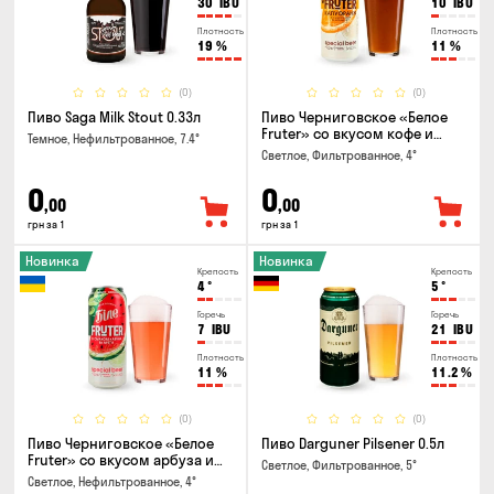
30
IBU
10
IBU
Плотность
Плотность
19
%
11
%
(0)
(0)
Пиво Saga Milk Stout 0.33л
Пиво Черниговское «Белое
Fruter» со вкусом кофе и
Темное, Нефильтрованное, 7.4°
апельсина 0.5 л
Светлое, Фильтрованное, 4°
0
0
,00
,00
грн за 1
грн за 1
Новинка
Новинка
Крепость
Крепость
4
°
5
°
Горечь
Горечь
7
IBU
21
IBU
Плотность
Плотность
11
%
11.2
%
(0)
(0)
Пиво Черниговское «Белое
Пиво Darguner Pilsener 0.5л
Fruter» со вкусом арбуза и
Светлое, Фильтрованное, 5°
мяты 0.5л
Светлое, Нефильтрованное, 4°