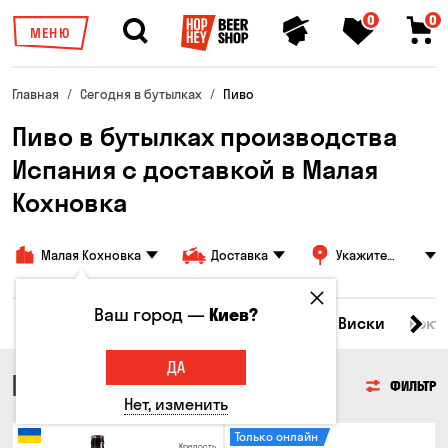
0
0
МЕНЮ
Главная
Сегодня в бутылках
Пиво
Пиво в бутылках производства
Испания с доставкой в Малая
Кохновка
Малая Кохновка
Доставка
Укажите
адрес
Ваш город —
Киев?
Все товары
Пиво
Сидр
Вино
Виски
Кокт
ДА
ПИВО
ФИЛЬТР
Нет, изменить
Только онлайн
Крепость