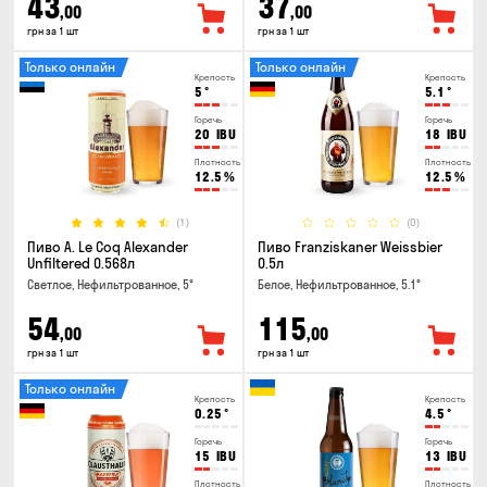
43
37
,00
,00
грн за 1 шт
грн за 1 шт
Только онлайн
Только онлайн
Крепость
Крепость
5
°
5.1
°
Горечь
Горечь
20
IBU
18
IBU
Плотность
Плотность
12.5
%
12.5
%
(1)
(0)
Пиво A. Le Coq Alexander
Пиво Franziskaner Weissbier
Unfiltered 0.568л
0.5л
Светлое, Нефильтрованное, 5°
Белое, Нефильтрованное, 5.1°
54
115
,00
,00
грн за 1 шт
грн за 1 шт
Только онлайн
Крепость
Крепость
0.25
°
4.5
°
Горечь
Горечь
15
IBU
13
IBU
Плотность
Плотность