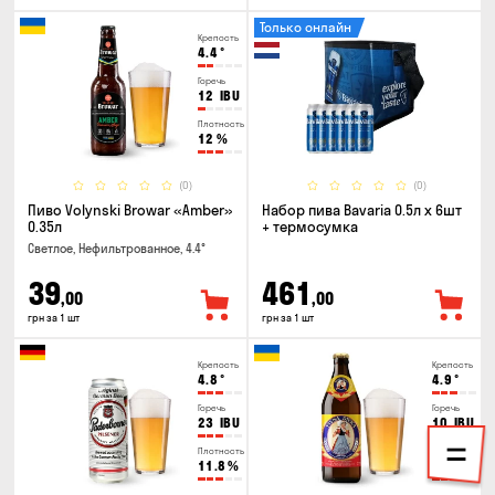
Только онлайн
Крепость
4.4
°
Горечь
12
IBU
Плотность
12
%
(0)
(0)
Пиво Volynski Browar «Amber»
Набор пива Bavaria 0.5л х 6шт
0.35л
+ термосумка
Светлое, Нефильтрованное, 4.4°
39
461
,00
,00
грн за 1 шт
грн за 1 шт
Крепость
Крепость
4.8
°
4.9
°
Горечь
Горечь
23
IBU
10
IBU
Плотность
Плотность
11.8
%
11
%