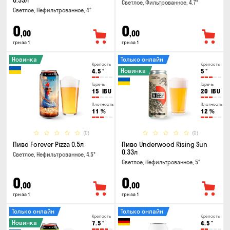
0.33л
Светлое, Фильтрованное, 4.7°
Светлое, Нефильтрованное, 4°
0
0
,00
,00
грн за 1
грн за 1
Новинка
Только онлайн
Крепость
Крепость
Новинка
4.5
°
5
°
Горечь
Горечь
15
IBU
20
IBU
Плотность
Плотность
11
%
12
%
(0)
(0)
Пиво Forever Pizza 0.5л
Пиво Underwood Rising Sun
0.33л
Светлое, Нефильтрованное, 4.5°
Светлое, Нефильтрованное, 5°
0
0
,00
,00
грн за 1
грн за 1
Только онлайн
Только онлайн
Крепость
Крепость
Новинка
7.5
°
4.5
°