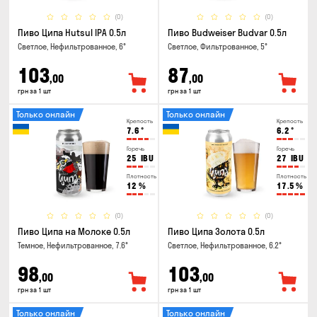
(0)
(0)
Пиво Ципа Hutsul IPA 0.5л
Пиво Budweiser Budvar 0.5л
Светлое, Нефильтрованное, 6°
Светлое, Фильтрованное, 5°
103
87
,00
,00
грн за 1 шт
грн за 1 шт
Только онлайн
Только онлайн
Крепость
Крепость
7.6
°
6.2
°
Горечь
Горечь
25
IBU
27
IBU
Плотность
Плотность
12
%
17.5
%
(0)
(0)
Пиво Ципа на Молоке 0.5л
Пиво Ципа Золота 0.5л
Темное, Нефильтрованное, 7.6°
Светлое, Нефильтрованное, 6.2°
98
103
,00
,00
грн за 1 шт
грн за 1 шт
Только онлайн
Только онлайн