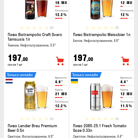
16
IBU
12
IBU
Плотность
Плотность
12.2
%
12
%
(0)
(0)
Пиво Bistrampolio Craft Dvaro
Пиво Bistrampolio Weissbier 1л
Tamsusis 1л
Белое, Нефильтрованное, 4.6°
Темное, Нефильтрованное, 5.5°
197
197
,00
,00
грн за 1 шт
грн за 1 шт
Только онлайн
Только онлайн
Крепость
Крепость
4.9
°
4.4
°
Горечь
Горечь
21
IBU
12
IBU
Плотность
Плотность
12.2
%
11.5
%
(0)
(0)
Пиво Lander Brau Premium
Пиво 2085-25.1 Fresh Tomato
Beer 0.5л
Goze 0.33л
Светлое, Фильтрованное, 4.9°
Светлое, Нефильтрованное, 4.4°