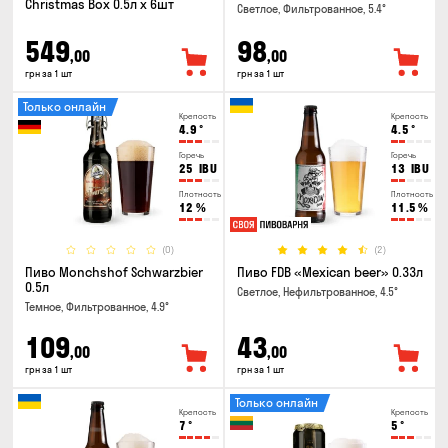
Christmas Box 0.5л x 6шт
Светлое, Фильтрованное, 5.4°
549
98
,00
,00
грн за 1 шт
грн за 1 шт
Только онлайн
Крепость
Крепость
4.9
°
4.5
°
Горечь
Горечь
25
IBU
13
IBU
Плотность
Плотность
12
%
11.5
%
(0)
(2)
Пиво Monchshof Schwarzbier
Пиво FDB «Mexican beer» 0.33л
0.5л
Светлое, Нефильтрованное, 4.5°
Темное, Фильтрованное, 4.9°
109
43
,00
,00
грн за 1 шт
грн за 1 шт
Только онлайн
Крепость
Крепость
7
°
5
°