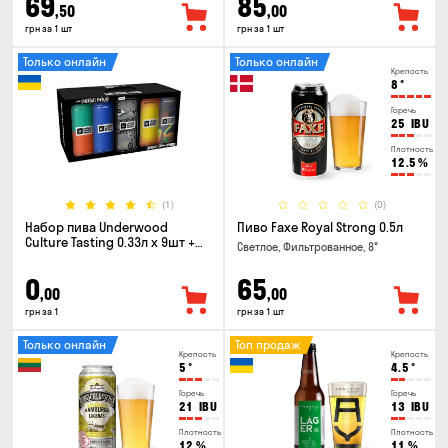
69
85
,50
,00
грн за 1 шт
грн за 1 шт
Только онлайн
Только онлайн
Крепость
8
°
Горечь
25
IBU
Плотность
12.5
%
(1)
(0)
Набор пива Underwood
Пиво Faxe Royal Strong 0.5л
Culture Tasting 0.33л x 9шт +
Светлое, Фильтрованное, 8°
бокал
0
65
,00
,00
грн за 1
грн за 1 шт
Только онлайн
Топ продаж
Крепость
Крепость
5
°
4.5
°
Горечь
Горечь
21
IBU
13
IBU
Плотность
Плотность
12
%
11
%