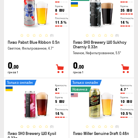
Горечь
Горечь
8
IBU
35
IBU
Плотность
Плотность
11.5
%
14
%
(0)
(0)
Пиво Pabst Blue Ribbon 0.5л
Пиво SHO Brewery ШО Sukhoy
Cherniy 0.33л
Светлое, Фильтрованное, 4.7°
Темное, Нефильтрованное, 5.5°
0
0
,00
,00
грн за 1
грн за 1
Только онлайн
Только онлайн
Крепость
Крепость
Новинка
4
°
4.7
°
Горечь
Горечь
5
IBU
10
IBU
Плотность
Плотность
14
%
10.5
%
(0)
(0)
Пиво SHO Brewery ШО Kysil
Пиво Miller Genuine Draft 0.48л