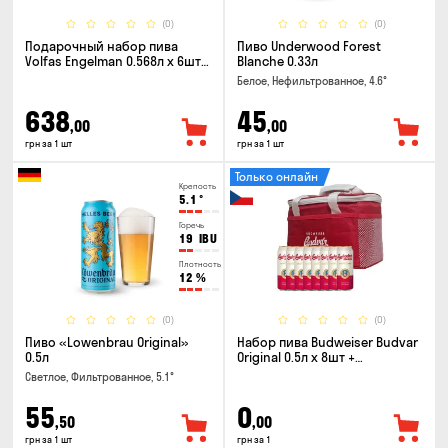
(0)
(0)
Подарочный набор пива
Пиво Underwood Forest
Volfas Engelman 0.568л x 6шт +
Blanche 0.33л
бокал 0.568л
Белое, Нефильтрованное, 4.6°
638
45
,00
,00
грн за 1 шт
грн за 1 шт
Только онлайн
Крепость
5.1
°
Горечь
19
IBU
Плотность
12
%
(0)
(0)
Пиво «Lowenbrau Original»
Набор пива Budweiser Budvar
0.5л
Original 0.5л x 8шт +
термосумка
Светлое, Фильтрованное, 5.1°
55
0
,50
,00
грн за 1 шт
грн за 1