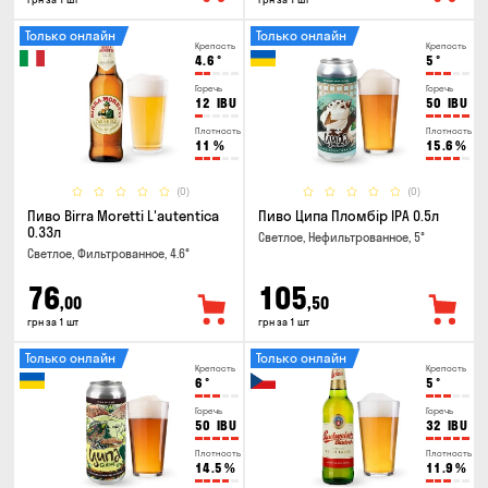
Только онлайн
Только онлайн
Крепость
Крепость
4.6
°
5
°
Горечь
Горечь
12
IBU
50
IBU
Плотность
Плотность
11
%
15.6
%
(0)
(0)
Пиво Birra Moretti L'autentica
Пиво Ципа Пломбір IPA 0.5л
0.33л
Светлое, Нефильтрованное, 5°
Светлое, Фильтрованное, 4.6°
76
105
,00
,50
грн за 1 шт
грн за 1 шт
Только онлайн
Только онлайн
Крепость
Крепость
6
°
5
°
Горечь
Горечь
50
IBU
32
IBU
Плотность
Плотность
14.5
%
11.9
%