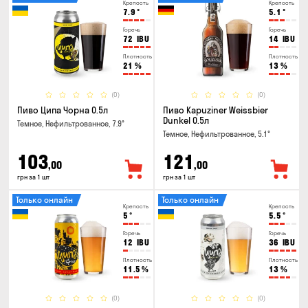
Крепость
Крепость
7.9
°
5.1
°
Горечь
Горечь
72
IBU
14
IBU
Плотность
Плотность
21
%
13
%
(0)
(0)
Пиво Ципа Чорна 0.5л
Пиво Kapuziner Weissbier
Dunkel 0.5л
Темное, Нефильтрованное, 7.9°
Темное, Нефильтрованное, 5.1°
103
121
,00
,00
грн за 1 шт
грн за 1 шт
Только онлайн
Только онлайн
Крепость
Крепость
5
°
5.5
°
Горечь
Горечь
12
IBU
36
IBU
Плотность
Плотность
11.5
%
13
%
(0)
(0)