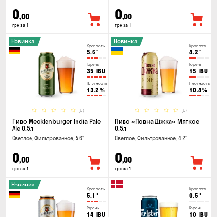
0
0
,00
,00
грн за 1
грн за 1
Новинка
Новинка
Крепость
Крепость
5.6
°
4.2
°
Горечь
Горечь
35
IBU
15
IBU
Плотность
Плотность
13.2
%
10.4
%
(0)
(0)
Пиво Mecklenburger India Pale
Пиво «Повна Діжка» Мягкое
Ale 0.5л
0.5л
Светлое, Фильтрованное, 5.6°
Светлое, Фильтрованное, 4.2°
0
0
,00
,00
грн за 1
грн за 1
Новинка
Крепость
Крепость
5.1
°
0.5
°
Горечь
Горечь
14
IBU
10
IBU