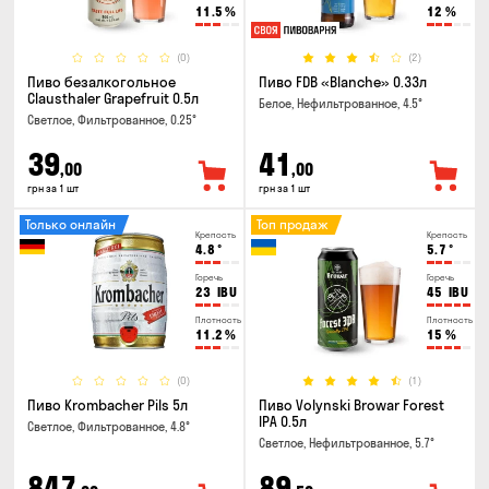
11.5
%
12
%
(0)
(2)
Пиво безалкогольное
Пиво FDB «Blanche» 0.33л
Clausthaler Grapefruit 0.5л
Белое, Нефильтрованное, 4.5°
Светлое, Фильтрованное, 0.25°
39
41
,00
,00
грн за 1 шт
грн за 1 шт
Только онлайн
Топ продаж
Крепость
Крепость
4.8
°
5.7
°
Горечь
Горечь
23
IBU
45
IBU
Плотность
Плотность
11.2
%
15
%
(0)
(1)
Пиво Krombacher Pils 5л
Пиво Volynski Browar Forest
IPA 0.5л
Светлое, Фильтрованное, 4.8°
Светлое, Нефильтрованное, 5.7°
847
89