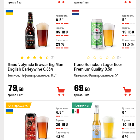
грн за 1 шт
грн за 1 шт
Крепость
Крепость
8.5
°
5
°
Горечь
Горечь
35
IBU
19
IBU
Плотность
Плотность
23
%
11.5
%
(3)
(0)
Пиво Volynski Browar Big Man
Пиво Heineken Lager Beer
English Barleywine 0.35л
Premium Quality 0.5л
Темное, Нефильтрованное, 8.5°
Светлое, Фильтрованное, 5°
79
69
,50
,50
грн за 1 шт
грн за 1 шт
Топ продаж
Новинка
Крепость
Крепость
4.5
°
0
°
Горечь
Горечь
20
IBU
10
IBU
Плотность
Плотность
13
%
6
%