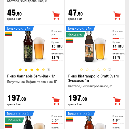
Светлое, Фильтрованное, 0°
45
47
,50
,50
грн за 1 шт
грн за 1 шт
Только онлайн
Только онлайн
Крепость
Крепость
Новинка
5
°
5
°
Горечь
Горечь
15
IBU
14
IBU
Плотность
Плотность
12
%
11
%
(3)
(0)
Пиво Cannabis Semi-Dark 1л
Пиво Bistrampolio Craft Dvaro
Sviesusis 1л
Полутемное, Нефильтрованное, 5°
Светлое, Нефильтрованное, 5°
197
197
,00
,00
грн за 1 шт
грн за 1 шт
Только онлайн
Только онлайн
Крепость
Крепость
Новинка
5.5
°
4.6
°
Горечь
Горечь