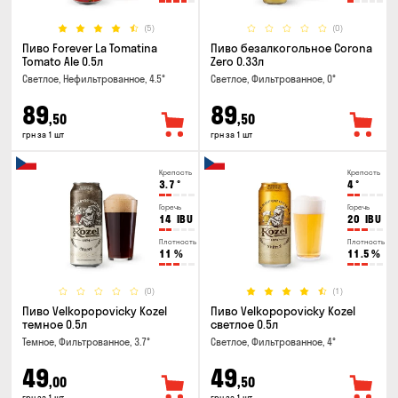
(5)
(0)
Пиво Forever La Tomatina
Пиво безалкогольное Corona
Tomato Ale 0.5л
Zero 0.33л
Светлое, Нефильтрованное, 4.5°
Светлое, Фильтрованное, 0°
89
89
,50
,50
грн за 1 шт
грн за 1 шт
Крепость
Крепость
3.7
°
4
°
Горечь
Горечь
14
IBU
20
IBU
Плотность
Плотность
11
%
11.5
%
(0)
(1)
Пиво Velkopopovicky Kozel
Пиво Velkopopovicky Kozel
темное 0.5л
светлое 0.5л
Темное, Фильтрованное, 3.7°
Светлое, Фильтрованное, 4°
49
49
,00
,50
грн за 1 шт
грн за 1 шт