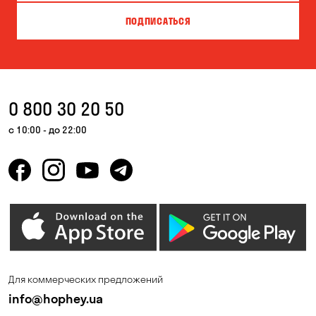
Вита-Почтовая
Вишневое
ПОДПИСАТЬСЯ
Власовка
Вольная Терешковка
Вольное
Ворзель
Вышгород
Гатное
0 800 30 20 50
Гнедин
Гора
с 10:00 - до 22:00
Горбаневка
Горенка
Горишние Плавни
Гостомель
Дмитровка
Днепр
Елизаветовка
Зазимье
Запорожье
Ирпень
Для коммерческих предложений
Калиновка
Каменные Потоки
info@hophey.ua