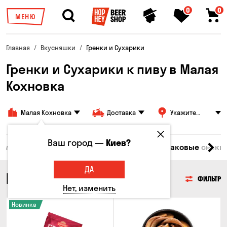
0
0
МЕНЮ
Главная
Вкусняшки
Гренки и Сухарики
Гренки и Сухарики к пиву в Малая
Кохновка
Малая Кохновка
Доставка
Укажите
адрес
Ваш город —
Киев?
емечки
Чипсы
Гренки и Сухарики
Злаковые снеки
ДА
ГРЕНКИ И СУХАРИКИ
ФИЛЬТР
Нет, изменить
Новинка