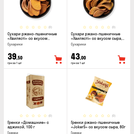
(0)
(0)
Сухари ржано-пшеничные
Сухари ржано-пшеничные
«Хвилясті» со вкусом
«Хвилясті» со вкусом сыра,
чеснока, 75г
75г
Сухарики
Сухарики
39
43
,50
,00
грн за 1 шт
грн за 1 шт
(0)
(0)
Гренки «Домашние» с
Гренки ржано-пшеничные
аджикой, 100 г
«JokerS» со вкусом сыра, 80г
Гренки
Гренки