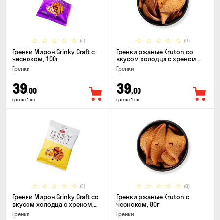
(0)
(0)
Гренки Мирон Grinky Craft с
Гренки ржаные Kruton со
чесноком, 100г
вкусом холодца с хреном,
80г
Гренки
Гренки
39
39
,00
,00
грн за 1 шт
грн за 1 шт
(0)
(0)
Гренки Мирон Grinky Craft со
Гренки ржаные Kruton с
вкусом холодца с хреном,
чесноком, 80г
100г
Гренки
Гренки