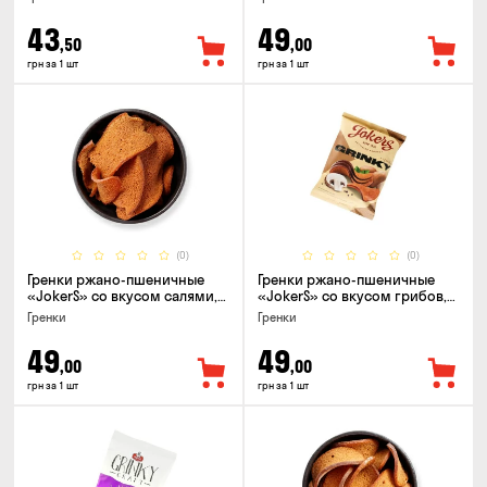
43
49
,50
,00
грн за 1 шт
грн за 1 шт
(0)
(0)
Гренки ржано-пшеничные
Гренки ржано-пшеничные
«JokerS» со вкусом салями,
«JokerS» со вкусом грибов,
80г
80г
Гренки
Гренки
49
49
,00
,00
грн за 1 шт
грн за 1 шт