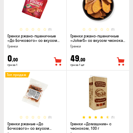
(0)
(0)
Гренки ржано-пшеничные
Гренки ржано-пшеничные
«До Бочкового» со вкусом
«JokerS» со вкусом чеснока,
телятины и аджики, 75г
80 г
Гренки
Гренки
0
49
,00
,00
грн за 1
грн за 1 шт
Топ продаж
(0)
(5)
Гренки ржаные «До
Гренки «Домашние» с
Бочкового» со вкусом
чесноком, 100 г
чеснок, 100г