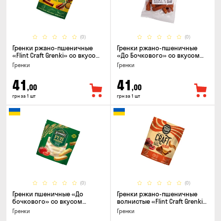
(0)
(0)
Гренки ржано-пшеничные
Гренки ржано-пшеничные
«Flint Craft Grenki» со вкусом
«До Бочкового» со вкусом
кабаносов и горчицы, 80г
рулька из печи, 100г
Гренки
Гренки
41
41
,00
,00
грн за 1 шт
грн за 1 шт
(0)
(0)
Гренки пшеничные «До
Гренки ржано-пшеничные
бочкового» со вкусом
волнистые «Flint Craft Grenki»
томаты по-домашнему, 120г
со вкусом острых джерки,
Гренки
Гренки
80г