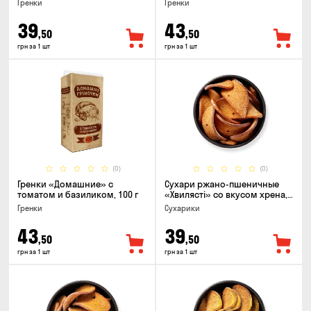
Гренки
Гренки
39
43
,50
,50
грн за 1 шт
грн за 1 шт
(0)
(0)
Гренки «Домашние» с
Сухари ржано-пшеничные
томатом и базиликом, 100 г
«Хвилясті» со вкусом хрена,
75г
Гренки
Сухарики
43
39
,50
,50
грн за 1 шт
грн за 1 шт