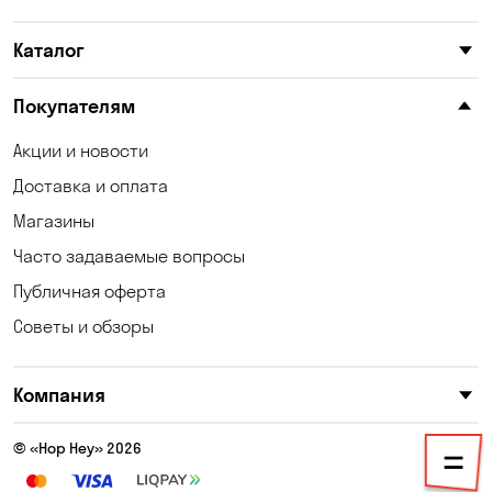
Каменское
Карнауховка
Каталог
Катериновка
Келеберда
Киев
Клинцы
Покупателям
Княжичи
Корсунцы
Акции и новости
Доставка и оплата
Котовка
Коцюбинское
Магазины
Кошары
Красноселка
Часто задаваемые вопросы
Кременчуг
Кривой Рог
Публичная оферта
Советы и обзоры
Кривуши
Кропивницкий
Крюковщина
Кулеши
Компания
Кушугум
Лески
© «Hop Hey» 2026
Лесники
Лозоватка