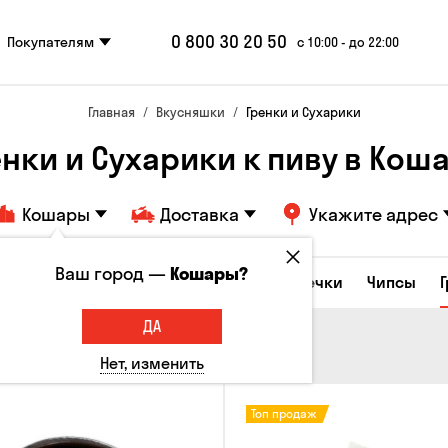
0 800 30 20 50
Покупателям
с 10:00 - до 22:00
Главная
Вкусняшки
Гренки и Сухарики
енки и Сухарики к пиву в Кош
Кошары
Доставка
Укажите адрес
Ваш город —
Кошары?
е закуски
Орешки
Кукуруза
Семечки
Чипсы
ДА
Нет, изменить
Топ продаж