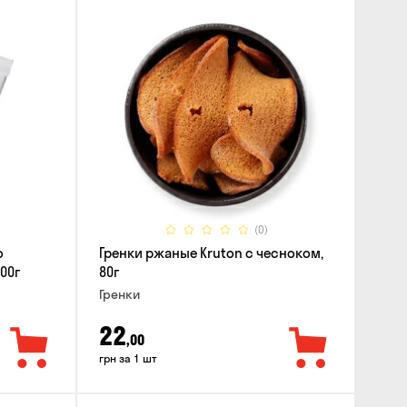
(0)
о
Гренки ржаные Kruton с чесноком,
00г
80г
Гренки
22
,00
грн за 1 шт