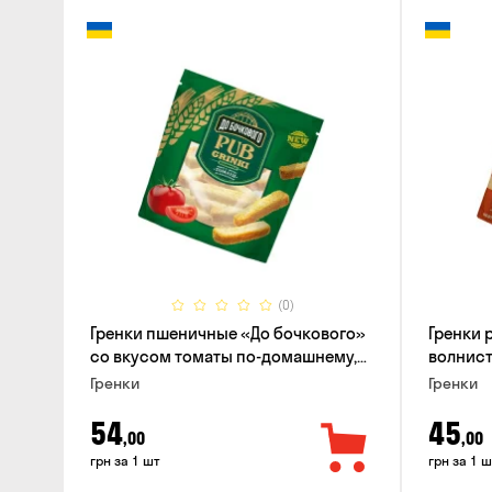
(0)
Гренки пшеничные «До бочкового»
Гренки
со вкусом томаты по-домашнему,
волнисты
120г
вкусом 
Гренки
Гренки
54
45
,00
,00
грн за 1 шт
грн за 1 ш