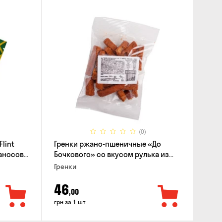
(0)
lint
Гренки ржано-пшеничные «До
баносов
Бочкового» со вкусом рулька из
печи, 100г
Гренки
46
,00
грн за 1 шт