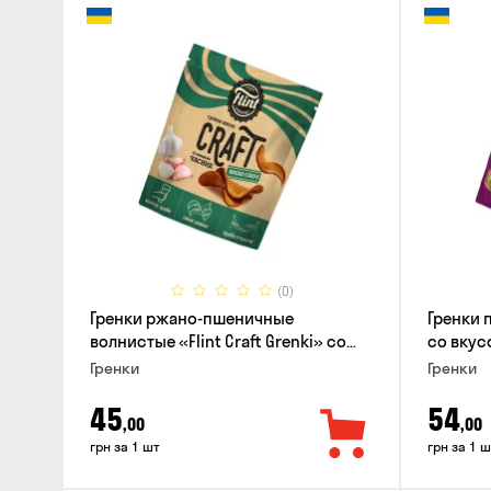
(0)
Гренки ржано-пшеничные
Гренки 
волнистые «Flint Craft Grenki» со
со вкус
вкусом чеснока, 80г
Гренки
Гренки
45
54
,00
,00
грн за 1 шт
грн за 1 ш