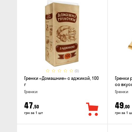
(0)
Гренки «Домашние» с аджикой, 100
Гренки 
г
со вкус
Гренки
Гренки
47
49
,50
,00
грн за 1 шт
грн за 1 ш