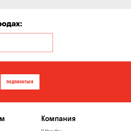
родах:
Белая Церковь
Бровары
Власовка
ПОДПИСАТЬСЯ
Гатное
Горишние Плавни
Зазимье
ям
Компания
Каменское