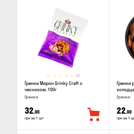
(0)
Гренки Мирон Grinky Craft с
Гренки 
чесноком, 100г
холодца
Гренки
Гренки
32
22
,00
,00
грн за 1 шт
грн за 1 ш