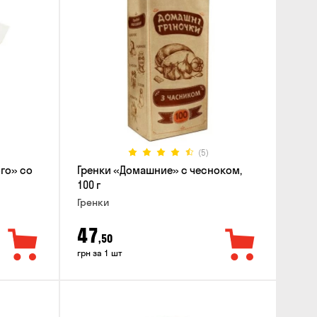
(5)
го» со
Гренки «Домашние» с чесноком,
100 г
Гренки
47
,50
грн за 1 шт