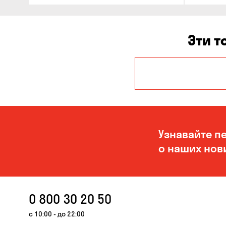
Эти т
Авангард
Белогородка
Буча
Узнавайте п
Вольная
о наших нов
Терешковка
Гнедин
Гостомель
0 800 30 20 50
Запорожье
с 10:00 - до 22:00