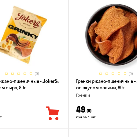
(0)
(0)
ржано-пшеничные «JokerS»
Гренки ржано-пшеничные «
ом сыра, 80г
со вкусом салями, 80г
Гренки
49
,00
т
грн за 1 шт