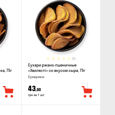
(0)
Сухари ржано-пшеничные
ка, 75г
«Хвилясті» со вкусом сыра, 75г
Сухарики
43
,00
грн за 1 шт