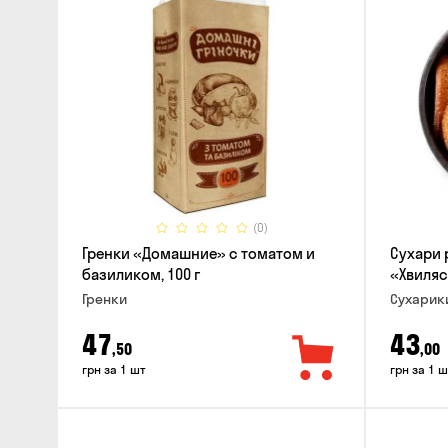
(0)
Гренки «Домашние» с томатом и
Сухари
базиликом, 100 г
«Хвиляс
Гренки
Сухарик
47
43
,50
,00
грн за 1 шт
грн за 1 ш