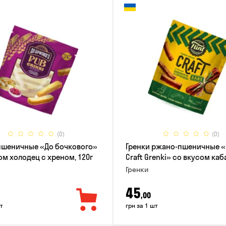
(0)
(0)
пшеничные «До бочкового»
Гренки ржано-пшеничные «F
ом холодец с хреном, 120г
Craft Grenki» со вкусом ка
и горчицы, 80г
Гренки
45
,00
т
грн за 1 шт