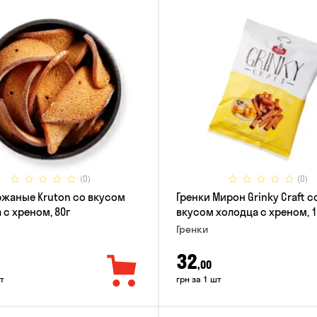
(0)
(0)
ржаные Kruton со вкусом
Гренки Мирон Grinky Craft с
 с хреном, 80г
вкусом холодца с хреном, 1
Гренки
32
,00
т
грн за 1 шт