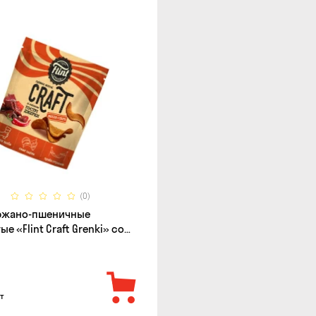
(0)
 ржано-пшеничные
е «Flint Craft Grenki» со
острых джерки, 80г
т