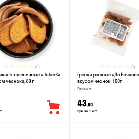
(0)
(0)
ржано-пшеничные «JokerS»
Гренки ржаные «До Бочково
м чеснока, 80 г
вкусом чеснок, 100г
Гренки
43
,00
т
грн за 1 шт