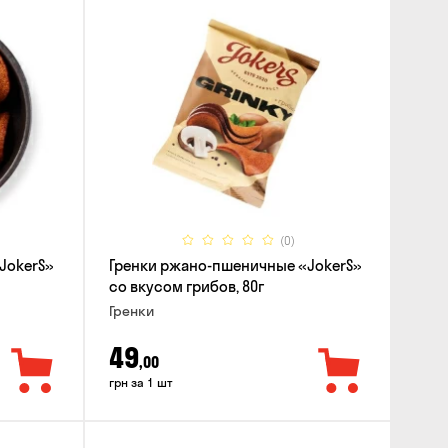
(0)
JokerS»
Гренки ржано-пшеничные «JokerS»
со вкусом грибов, 80г
Гренки
49
,00
грн за 1 шт