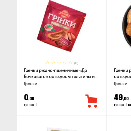
(0)
Гренки ржано-пшеничные «До
Гренки 
Бочкового» со вкусом телятины и
со вкусо
аджики, 75г
Гренки
Гренки
0
49
,00
,00
грн за 1
грн за 1 ш