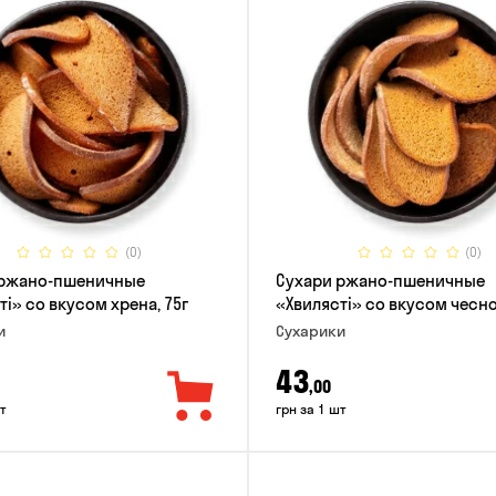
(0)
(0)
 ржано-пшеничные
Сухари ржано-пшеничные
ті» со вкусом хрена, 75г
«Хвилясті» со вкусом чесно
и
Сухарики
43
,00
т
грн за 1 шт