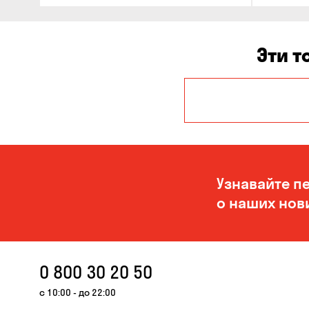
Эти т
Авангард
Белогородка
Буча
Узнавайте п
Вольная
о наших нов
Терешковка
Гора
Дмитровка
0 800 30 20 50
Ирпень
с 10:00 - до 22:00