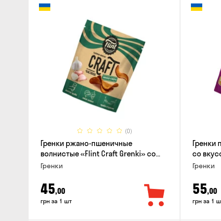
(0)
Гренки ржано-пшеничные
Гренки 
волнистые «Flint Craft Grenki» со
со вкус
вкусом чеснока, 80г
Гренки
Гренки
45
55
,00
,00
грн за 1 шт
грн за 1 ш