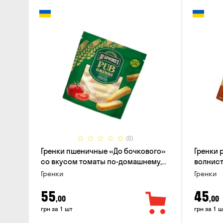
(0)
Гренки пшеничные «До бочкового»
Гренки
со вкусом томаты по-домашнему,
волнисты
120г
вкусом 
Гренки
Гренки
55
45
,00
,00
грн за 1 шт
грн за 1 ш