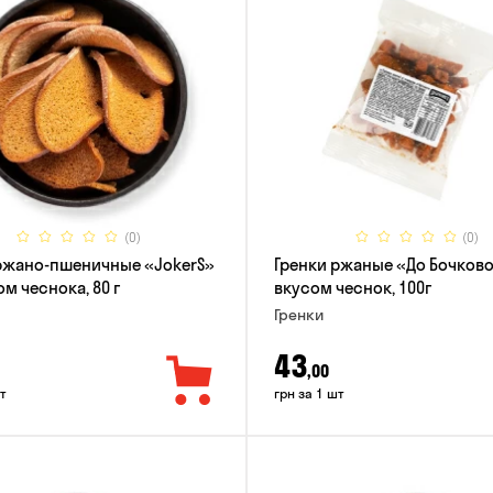
(0)
(0)
ржано-пшеничные «JokerS»
Гренки ржаные «До Бочково
м чеснока, 80 г
вкусом чеснок, 100г
Гренки
43
,00
т
грн за 1 шт