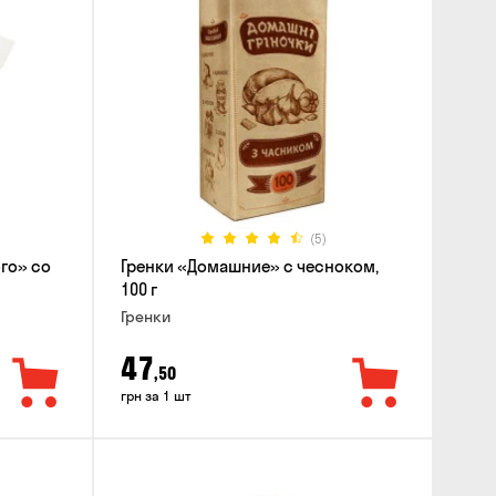
(5)
го» со
Гренки «Домашние» с чесноком,
100 г
Гренки
47
,50
грн за 1 шт