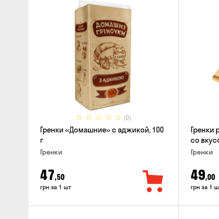
(0)
Гренки «Домашние» с аджикой, 100
Гренки 
г
со вкус
Гренки
Гренки
47
49
,50
,00
грн за 1 шт
грн за 1 ш