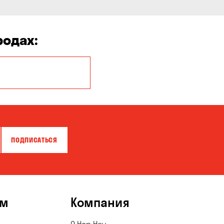
родах:
Белая Церковь
Бровары
Власовка
ПОДПИСАТЬСЯ
Гнедин
Гостомель
Запорожье
ям
Компания
Карнауховка