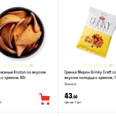
(0)
(0)
ржаные Kruton со вкусом
Гренки Мирон Grinky Craft с
 с хреном, 80г
вкусом холодца с хреном, 1
Гренки
43
,00
т
грн за 1 шт