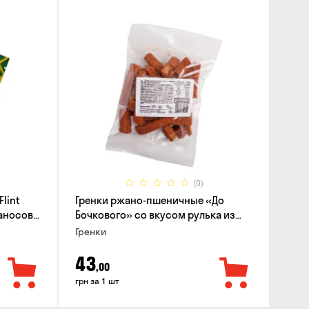
(0)
lint
Гренки ржано-пшеничные «До
баносов
Бочкового» со вкусом рулька из
печи, 100г
Гренки
43
,00
грн за 1 шт