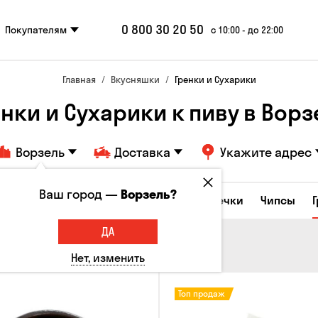
0 800 30 20 50
Покупателям
с 10:00 - до 22:00
Главная
Вкусняшки
Гренки и Сухарики
енки и Сухарики к пиву в Ворз
Ворзель
Доставка
Укажите адрес
Ваш город —
Ворзель?
е закуски
Орешки
Кукуруза
Семечки
Чипсы
ДА
Нет, изменить
Топ продаж