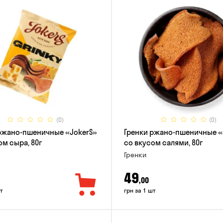
(0)
(0)
ржано-пшеничные «JokerS»
Гренки ржано-пшеничные «
ом сыра, 80г
со вкусом салями, 80г
Гренки
49
,00
т
грн за 1 шт