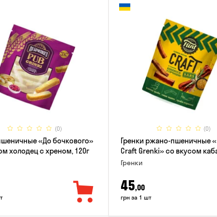
(0)
(0)
пшеничные «До бочкового»
Гренки ржано-пшеничные «F
ом холодец с хреном, 120г
Craft Grenki» со вкусом ка
и горчицы, 80г
Гренки
45
,00
т
грн за 1 шт