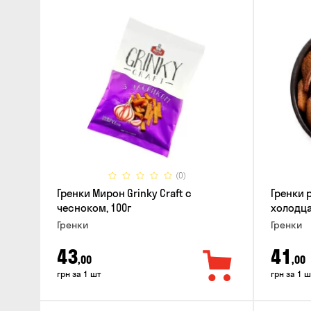
(0)
Гренки Мирон Grinky Craft с
Гренки 
чесноком, 100г
холодца
Гренки
Гренки
43
41
,00
,00
грн за 1 шт
грн за 1 ш