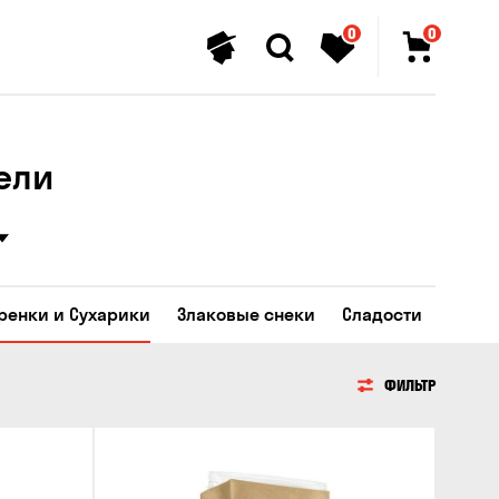
0
0
ели
Гренки и Сухарики
Злаковые снеки
Сладости
ФИЛЬТР