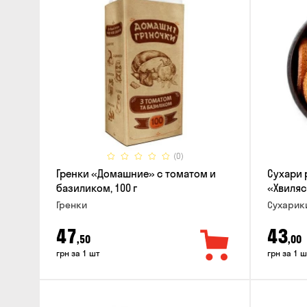
(0)
Гренки «Домашние» с томатом и
Сухари
базиликом, 100 г
«Хвиляс
Гренки
Сухарик
47
43
,50
,00
грн за 1 шт
грн за 1 ш