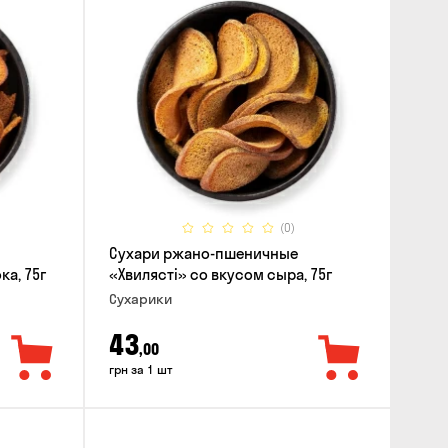
(0)
Сухари ржано-пшеничные
ка, 75г
«Хвилясті» со вкусом сыра, 75г
Сухарики
43
,00
грн за 1 шт