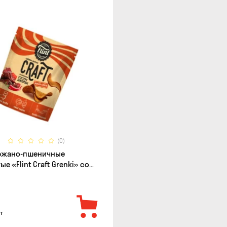
(0)
 ржано-пшеничные
е «Flint Craft Grenki» со
острых джерки, 80г
т