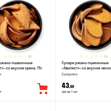
(0)
(0)
 ржано-пшеничные
Сухари ржано-пшеничные
ті» со вкусом хрена, 75г
«Хвилясті» со вкусом чесно
и
Сухарики
43
,00
т
грн за 1 шт