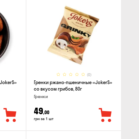
(0)
JokerS»
Гренки ржано-пшеничные «JokerS»
со вкусом грибов, 80г
Гренки
49
,00
грн за 1 шт