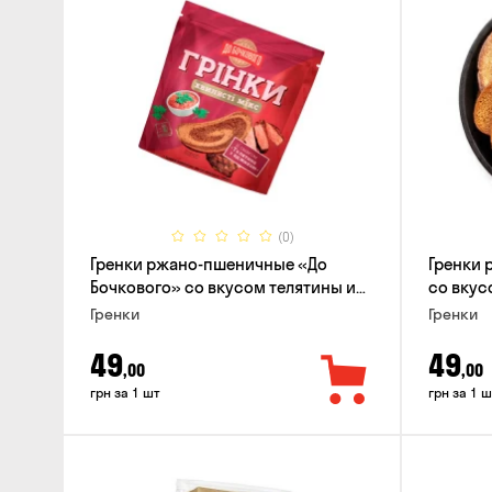
(0)
Гренки ржано-пшеничные «До
Гренки 
Бочкового» со вкусом телятины и
со вкусо
аджики, 75г
Гренки
Гренки
49
49
,00
,00
грн за 1 шт
грн за 1 ш