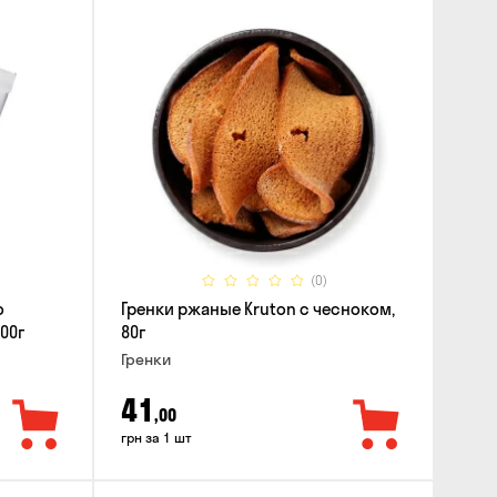
(0)
о
Гренки ржаные Kruton с чесноком,
00г
80г
Гренки
41
,00
грн за 1 шт