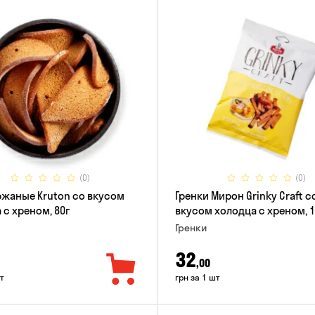
(0)
(0)
ржаные Kruton со вкусом
Гренки Мирон Grinky Craft с
 с хреном, 80г
вкусом холодца с хреном, 1
Гренки
32
,00
т
грн за 1 шт