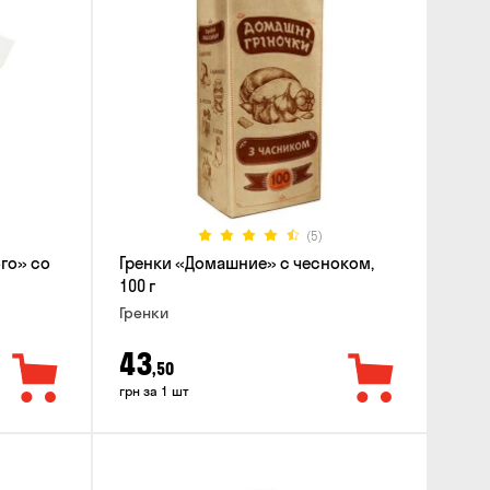
(5)
го» со
Гренки «Домашние» с чесноком,
100 г
Гренки
43
,50
грн за 1 шт