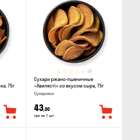
(0)
Сухари ржано-пшеничные
ка, 75г
«Хвилясті» со вкусом сыра, 75г
Сухарики
43
,00
грн за 1 шт