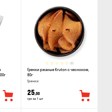
(0)
о
Гренки ржаные Kruton с чесноком,
00г
80г
Гренки
25
,00
грн за 1 шт