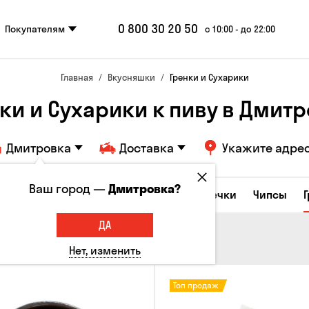
0 800 30 20 50
Покупателям
с 10:00 - до 22:00
Главная
Вкусняшки
Гренки и Сухарики
ки и Сухарики к пиву в Дмит
Дмитровка
Доставка
Укажите адре
Ваш город —
Дмитровка?
е закуски
Орешки
Кукуруза
Семечки
Чипсы
ДА
Нет, изменить
Топ продаж