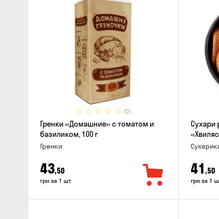
(0)
Гренки «Домашние» с томатом и
Сухари
базиликом, 100 г
«Хвиляс
Гренки
Сухарик
43
41
,50
,50
грн за 1 шт
грн за 1 ш