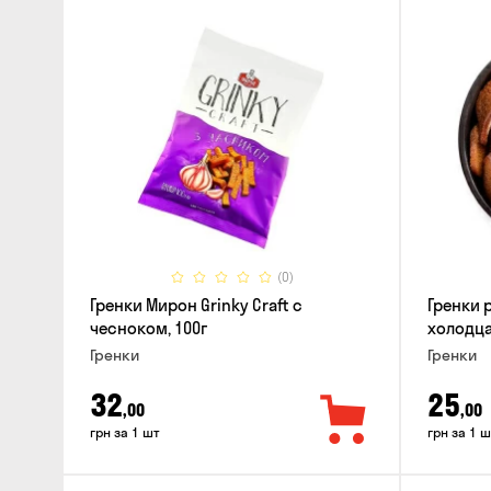
(0)
Гренки Мирон Grinky Craft с
Гренки 
чесноком, 100г
холодца
Гренки
Гренки
32
25
,00
,00
грн за 1 шт
грн за 1 ш