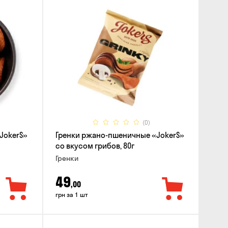
(0)
JokerS»
Гренки ржано-пшеничные «JokerS»
со вкусом грибов, 80г
Гренки
49
,00
грн за 1 шт