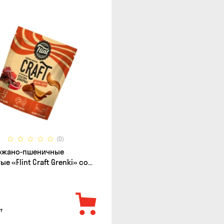
(0)
 ржано-пшеничные
е «Flint Craft Grenki» со
острых джерки, 80г
т