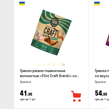
(0)
Гренки ржано-пшеничные
Гренки 
волнистые «Flint Craft Grenki» со
со вкус
вкусом чеснока, 80г
Гренки
Гренки
41
54
,00
,00
грн за 1 шт
грн за 1 ш