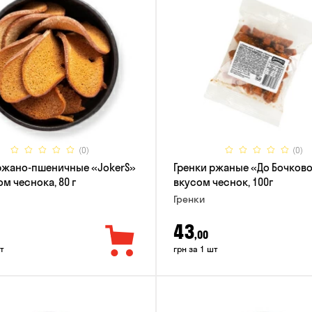
(0)
(0)
ржано-пшеничные «JokerS»
Гренки ржаные «До Бочково
м чеснока, 80 г
вкусом чеснок, 100г
Гренки
43
,00
т
грн за 1 шт