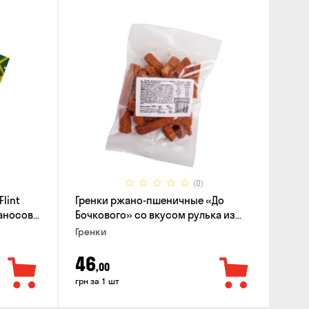
(0)
lint
Гренки ржано-пшеничные «До
баносов
Бочкового» со вкусом рулька из
печи, 100г
Гренки
46
,00
грн за 1 шт