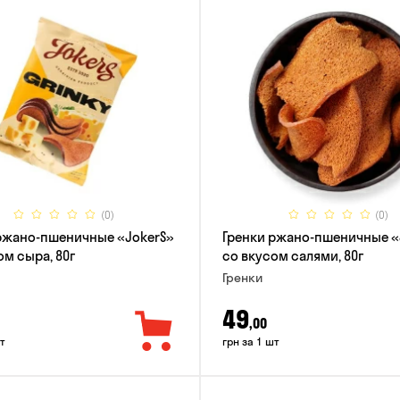
(0)
(0)
ржано-пшеничные «JokerS»
Гренки ржано-пшеничные «
ом сыра, 80г
со вкусом салями, 80г
Гренки
49
,00
т
грн за 1 шт