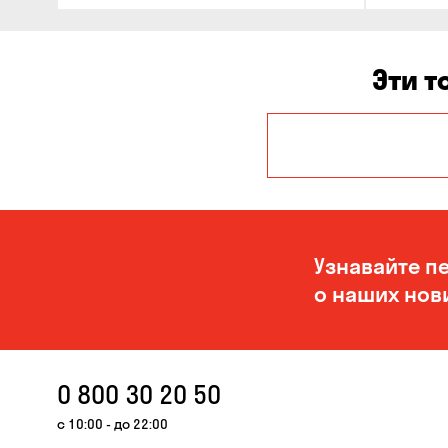
Эти т
Авангард
Белогородка
Буча
Узнавайте п
Вольная
о наших нов
Терешковка
Гнедин
Гостомель
0 800 30 20 50
Ирпень
с 10:00 - до 22:00