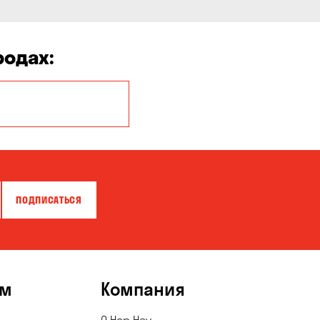
родах:
Белая Церковь
Бровары
Власовка
ПОДПИСАТЬСЯ
Гатное
Горишние Плавни
Запорожье
ям
Компания
Карнауховка