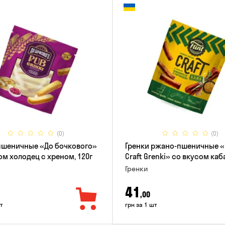
(0)
(0)
пшеничные «До бочкового»
Гренки ржано-пшеничные «F
ом холодец с хреном, 120г
Craft Grenki» со вкусом ка
и горчицы, 80г
Гренки
41
,00
т
грн за 1 шт