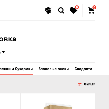
0
0
ровка
с
Гренки и Сухарики
Злаковые снеки
Сладости
ФИЛЬТР