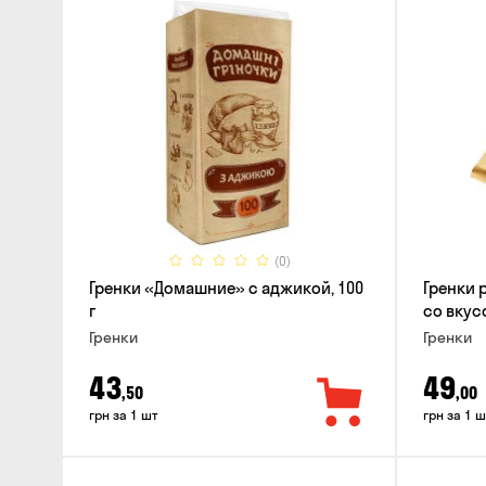
(0)
Гренки «Домашние» с аджикой, 100
Гренки 
г
со вкус
Гренки
Гренки
43
49
,50
,00
грн за 1 шт
грн за 1 ш