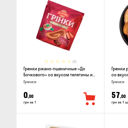
(0)
Гренки ржано-пшеничные «До
Гренки 
Бочкового» со вкусом телятины и
со вкусо
аджики, 75г
Гренки
Гренки
0
57
,00
,00
грн за 1
грн за 1 ш