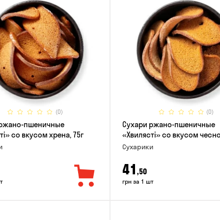
(0)
(0)
 ржано-пшеничные
Сухари ржано-пшеничные
ті» со вкусом хрена, 75г
«Хвилясті» со вкусом чесно
и
Сухарики
41
,50
т
грн за 1 шт