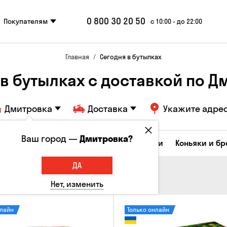
0 800 30 20 50
Покупателям
с 10:00 - до 22:00
Главная
Сегодня в бутылках
 в бутылках c доставкой по Д
Дмитровка
Доставка
Укажите адре
Ваш город —
Дмитровка?
Коктейли
Соджу
Ликеры и настойки
Коньяки и б
ДА
Нет, изменить
нлайн
Только онлайн