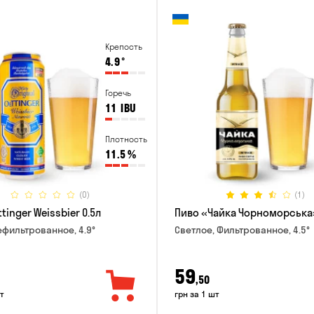
Крепость
4.9
°
Горечь
11
IBU
Плотность
11.5
%
(0)
(1)
tinger Weissbier 0.5л
Пиво «Чайка Чорноморська»
ефильтрованное, 4.9°
Светлое, Фильтрованное, 4.5°
59
,50
т
грн за 1 шт