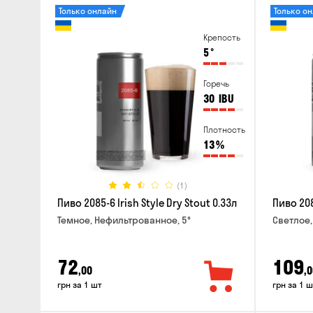
Только онлайн
Только о
Крепость
5
°
Горечь
30
IBU
Плотность
13
%
(1)
Пиво 2085-6 Irish Style Dry Stout 0.33л
Пиво 208
Темное, Нефильтрованное, 5°
Светлое,
72
109
,00
,0
грн за 1 шт
грн за 1 ш