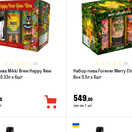
(0)
(0)
ива Mikki Brew Happy New
Набор пива Forever Merry C
 0.33л x 6шт
Box 0.5л x 6шт
549
0
,00
т
грн за 1 шт