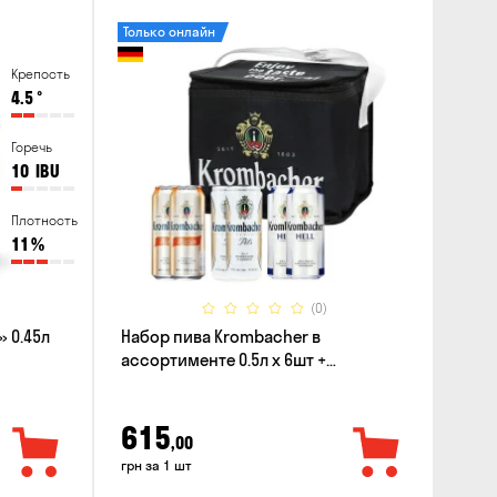
Только онлайн
Крепость
4.5
°
Горечь
10
IBU
Плотность
11
%
(0)
 0.45л
Набор пива Krombacher в
ассортименте 0.5л х 6шт +
термосумка
615
,00
грн за 1 шт