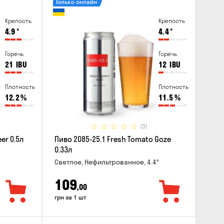
Только онлайн
Крепость
Крепость
4.9
°
4.4
°
Горечь
Горечь
21
IBU
12
IBU
Плотность
Плотность
12.2
%
11.5
%
(0)
er 0.5л
Пиво 2085-25.1 Fresh Tomato Goze
0.33л
Светлое, Нефильтрованное, 4.4°
109
,00
грн за 1 шт