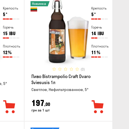
Новинка
Крепость
Крепость
5
°
5
°
Горечь
Горечь
15
IBU
14
IBU
Плотность
Плотность
12
%
11
%
(0)
Пиво Bistrampolio Craft Dvaro
Sviesusis 1л
, 5°
Светлое, Нефильтрованное, 5°
197
,00
грн за 1 шт