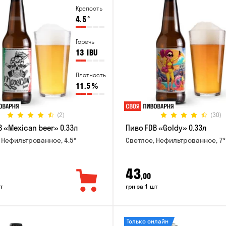
Крепость
4.5
°
Горечь
13
IBU
Плотность
11.5
%
(2)
(30)
 «Mexican beer» 0.33л
Пиво FDB «Goldy» 0.33л
 Нефильтрованное, 4.5°
Светлое, Нефильтрованное, 7°
43
,00
т
грн за 1 шт
Только онлайн