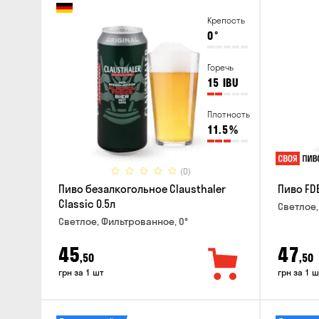
Крепость
0
°
Горечь
15
IBU
Плотность
11.5
%
(0)
Пиво безалкогольное Clausthaler
Пиво FDB
Classic 0.5л
Светлое,
Светлое, Фильтрованное, 0°
45
47
,50
,50
грн за 1 шт
грн за 1 ш