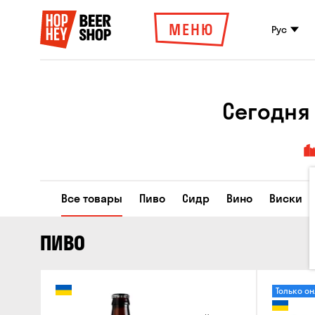
МЕНЮ
Рус
Сегодня
Все товары
Пиво
Сидр
Вино
Виски
ПИВО
Только о