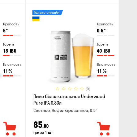
Только онлайн
Крепость
Крепость
5
°
0.5
°
Горечь
Горечь
18
IBU
40
IBU
Плотность
Плотность
11
%
11
%
(0)
Пиво безалкогольное Underwood
Pure IPA 0.33л
Светлое, Нефильтрованное, 0.5°
85
,00
грн за 1 шт