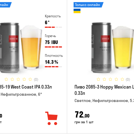
нлайн
Только онлайн
Крепость
6
°
Горечь
75
IBU
Плотность
14.3
%
(0)
(0)
5-19 West Coast IPA 0.33л
Пиво 2085-3 Hoppy Mexican 
0.33л
 Нефильтрованное, 6°
Светлое, Нефильтрованное, 5.
72
0
,00
т
грн за 1 шт