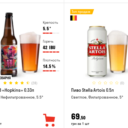
Топ продаж
Крепость
5.5
°
Горечь
42
IBU
Плотность
14.5
%
(28)
(0)
B «Hopkins» 0.33л
Пиво Stella Artois 0.5л
 Нефильтрованное, 5.5°
Светлое, Фильтрованное, 5°
69
,50
т
грн за 1 шт