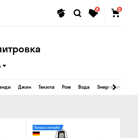
0
0
митровка
с
ренди
Джин
Текила
Ром
Вода
Энергетические 
Только онлайн