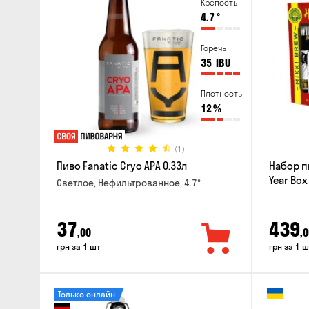
Крепость
4.7
°
Горечь
35
IBU
Плотность
12
%
(1)
Пиво Fanatic Cryo APA 0.33л
Набор п
Year Box
Светлое, Нефильтрованное, 4.7°
37
439
,00
,0
грн за 1 шт
грн за 1 ш
Только онлайн