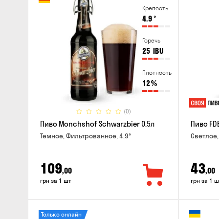
Крепость
4.9
°
Горечь
25
IBU
Плотность
12
%
(0)
Пиво Monchshof Schwarzbier 0.5л
Пиво FDB
Темное, Фильтрованное, 4.9°
Светлое,
109
43
,00
,00
грн за 1 шт
грн за 1 ш
Только онлайн