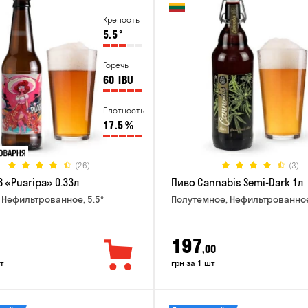
Крепость
5.5
°
Горечь
60
IBU
Плотность
17.5
%
(26)
(3)
 «Puaripa» 0.33л
Пиво Cannabis Semi-Dark 1л
 Нефильтрованное, 5.5°
Полутемное, Нефильтрованное
197
,00
т
грн за 1 шт