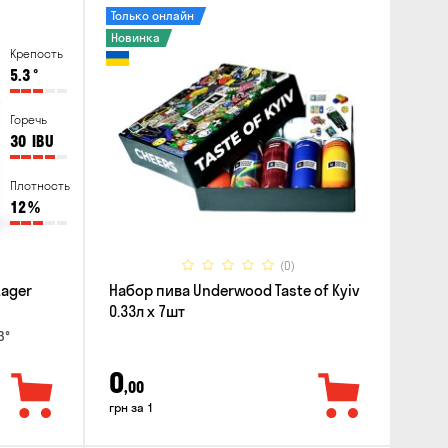
Только онлайн
Новинка
Крепость
5.3
°
Горечь
30
IBU
Плотность
12
%
(0)
Lager
Набор пива Underwood Taste of Kyiv
0.33л x 7шт
3°
0
,00
грн за 1