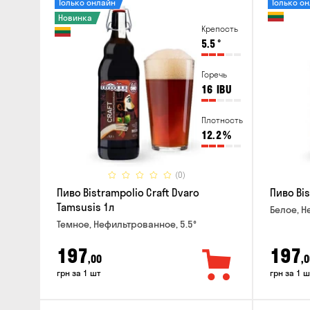
Только онлайн
Только о
Новинка
Крепость
5.5
°
Горечь
16
IBU
Плотность
12.2
%
(0)
Пиво Bistrampolio Craft Dvaro
Пиво Bis
Tamsusis 1л
Белое, Н
Темное, Нефильтрованное, 5.5°
197
197
,00
,0
грн за 1 шт
грн за 1 ш