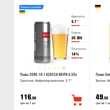
Только онлайн
Крепость
5.7
°
Горечь
20
IBU
Плотность
14
%
(0)
Пиво 2085-16.1 AZACCA NEIPA 0.33л
Пиво Oet
Светлое, Нефильтрованное, 5.7°
Белое, Н
116
49
,00
,50
грн за 1 шт
грн за 1 ш