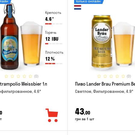
нлайн
Только онлайн
Крепость
4.6
°
Горечь
12
IBU
Плотность
12
%
(0)
(0)
trampolio Weissbier 1л
Пиво Lander Brau Premium Be
ефильтрованное, 4.6°
Светлое, Фильтрованное, 4.9°
43
0
,00
т
грн за 1 шт