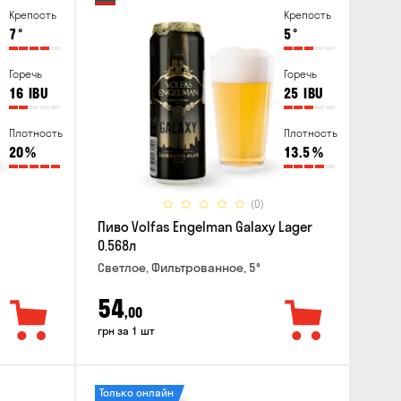
Крепость
Крепость
7
°
5
°
Горечь
Горечь
16
IBU
25
IBU
Плотность
Плотность
20
%
13.5
%
(0)
Пиво Volfas Engelman Galaxy Lager
0.568л
Светлое, Фильтрованное, 5°
54
,00
грн за 1 шт
Только онлайн