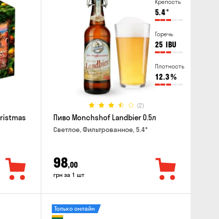
Крепость
5.4
°
Горечь
25
IBU
Плотность
12.3
%
(2)
hristmas
Пиво Monchshof Landbier 0.5л
Светлое, Фильтрованное, 5.4°
98
,00
грн за 1 шт
Только онлайн