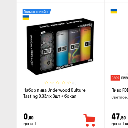
Только онлайн
(0)
Набор пива Underwood Culture
Пиво FD
Tasting 0.33л x 3шт + бокал
Светлое,
0
47
,00
,50
грн за 1
грн за 1 ш