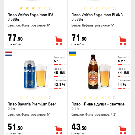
(2)
(0)
Пиво Volfas Engelman IPA
Пиво Volfas Engelman BLANC
0.568л
0.568л
Светлое, Фильтрованное, 6°
Белое, Нефильтрованное, 5°
77
71
,50
,50
грн за 1 шт
грн за 1 шт
Крепость
Крепость
5
°
4.2
°
Горечь
Горечь
15
IBU
11
IBU
Плотность
Плотность
12.5
%
11
%
(0)
(0)
Пиво Bavaria Premium Beer
Пиво «Пивна душа» светлое
0.5л
0.5л
Светлое, Фильтрованное, 5°
Светлое, Фильтрованное, 4.2°
51
43
,50
,50
грн за 1 шт
грн за 1 шт