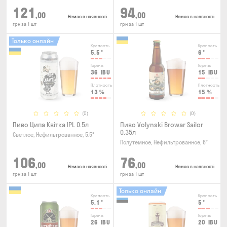
121
94
,00
,00
Немає в наявності
Немає в наявності
грн за 1 шт
грн за 1 шт
Только онлайн
Крепость
Крепость
5.5
°
6
°
Горечь
Горечь
36
IBU
15
IBU
Плотность
Плотность
13
%
15
%
(0)
(0)
Пиво Ципа Квітка IPL 0.5л
Пиво Volynski Browar Sailor
0.35л
Светлое, Нефильтрованное, 5.5°
Полутемное, Нефильтрованное, 6°
106
76
,00
,00
Немає в наявності
Немає в наявності
грн за 1 шт
грн за 1 шт
Только онлайн
Крепость
Крепость
5.1
°
5
°
Горечь
Горечь
26
IBU
20
IBU