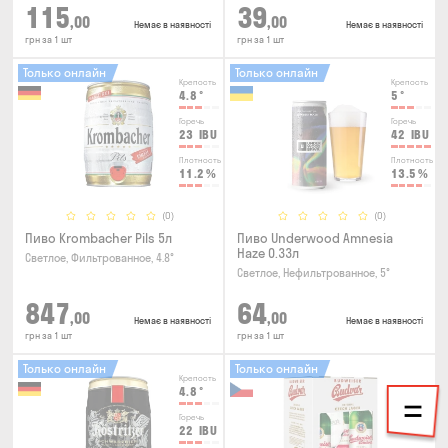
115
39
,00
,00
Немає в наявності
Немає в наявності
грн за 1 шт
грн за 1 шт
Только онлайн
Только онлайн
Крепость
Крепость
4.8
°
5
°
Горечь
Горечь
23
IBU
42
IBU
Плотность
Плотность
11.2
%
13.5
%
(0)
(0)
Пиво Krombacher Pils 5л
Пиво Underwood Amnesia
Haze 0.33л
Светлое, Фильтрованное, 4.8°
Светлое, Нефильтрованное, 5°
847
64
,00
,00
Немає в наявності
Немає в наявності
грн за 1 шт
грн за 1 шт
Только онлайн
Только онлайн
Крепость
4.8
°
Горечь
22
IBU