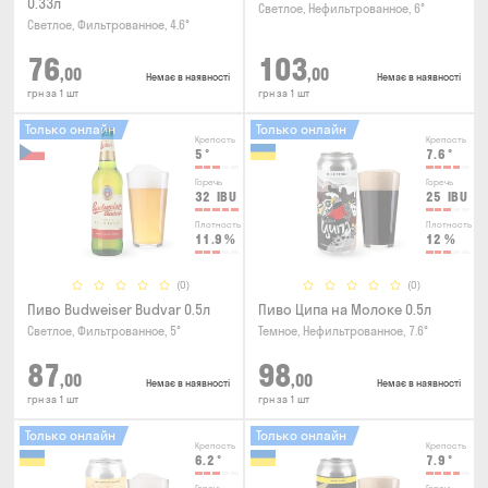
0.33л
Светлое, Нефильтрованное, 6°
Светлое, Фильтрованное, 4.6°
76
103
,00
,00
Немає в наявності
Немає в наявності
грн за 1 шт
грн за 1 шт
Только онлайн
Только онлайн
Крепость
Крепость
5
°
7.6
°
Горечь
Горечь
32
IBU
25
IBU
Плотность
Плотность
11.9
%
12
%
(0)
(0)
Пиво Budweiser Budvar 0.5л
Пиво Ципа на Молоке 0.5л
Светлое, Фильтрованное, 5°
Темное, Нефильтрованное, 7.6°
87
98
,00
,00
Немає в наявності
Немає в наявності
грн за 1 шт
грн за 1 шт
Только онлайн
Только онлайн
Крепость
Крепость
6.2
°
7.9
°