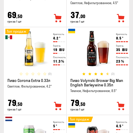
Светлое, Нефильтрованное, 4.5°
69
37
,50
,00
грн за 1 шт
грн за 1 шт
Топ продаж
Крепость
Крепость
4.2
°
8.5
°
Горечь
Горечь
19
IBU
35
IBU
Плотность
Плотность
11.3
%
23
%
(0)
(3)
Пиво Corona Extra 0.33л
Пиво Volynski Browar Big Man
English Barleywine 0.35л
Светлое, Фильтрованное, 4.2°
Темное, Нефильтрованное, 8.5°
79
79
,50
,50
грн за 1 шт
грн за 1 шт
Топ продаж
Крепость
Крепость
5
°
4.5
°