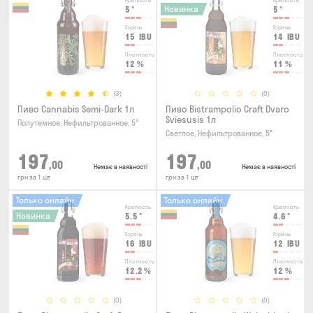
Крепость
Крепость
Новинка
5
°
5
°
Горечь
Горечь
15
IBU
14
IBU
Плотность
Плотность
12
%
11
%
(3)
(0)
Пиво Cannabis Semi-Dark 1л
Пиво Bistrampolio Craft Dvaro
Sviesusis 1л
Полутемное, Нефильтрованное, 5°
Светлое, Нефильтрованное, 5°
197
197
,00
,00
Немає в наявності
Немає в наявності
грн за 1 шт
грн за 1 шт
Только онлайн
Только онлайн
Крепость
Крепость
Новинка
5.5
°
4.6
°
Горечь
Горечь
16
IBU
12
IBU
Плотность
Плотность
12.2
%
12
%
(0)
(0)