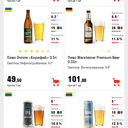
грн за 1 шт
грн за 1 шт
Крепость
Крепость
4.2
°
4.8
°
Горечь
Горечь
15
IBU
28
IBU
Плотность
Плотность
11
%
11.4
%
(3)
(0)
Пиво Опілля «Корифей» 0.5л
Пиво Warsteiner Premium Beer
0.33л
Светлое, Нефильтрованное, 4.2°
Светлое, Фильтрованное, 4.8°
49
101
,50
,00
грн за 1 шт
грн за 1 шт
Крепость
Крепость
6
°
5
°
Горечь
Горечь
50
IBU
10
IBU
Плотность
Плотность
14.5
%
12.5
%