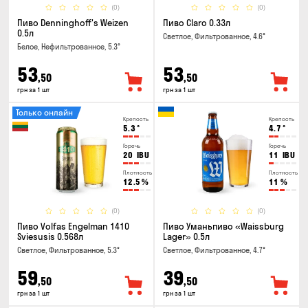
(0)
(0)
Пиво Denninghoff's Weizen
Пиво Claro 0.33л
0.5л
Светлое, Фильтрованное, 4.6°
Белое, Нефильтрованное, 5.3°
53
53
,50
,50
грн за 1 шт
грн за 1 шт
Только онлайн
Крепость
Крепость
5.3
°
4.7
°
Горечь
Горечь
20
IBU
11
IBU
Плотность
Плотность
12.5
%
11
%
(0)
(0)
Пиво Volfas Engelman 1410
Пиво Уманьпиво «Waissburg
Sviesusis 0.568л
Lager» 0.5л
Светлое, Фильтрованное, 5.3°
Светлое, Фильтрованное, 4.7°
59
39
,50
,50
грн за 1 шт
грн за 1 шт