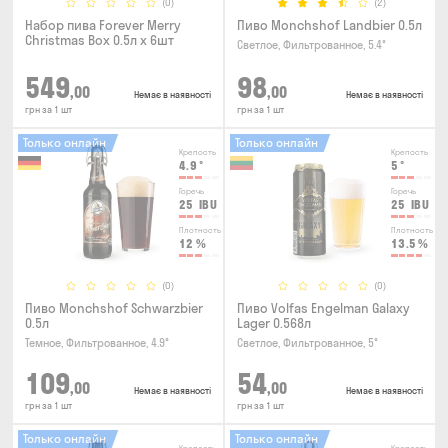
(0)
(2)
Набор пива Forever Merry
Пиво Monchshof Landbier 0.5л
Christmas Box 0.5л x 6шт
Светлое, Фильтрованное, 5.4°
549
98
,00
,00
Немає в наявності
Немає в наявності
грн за 1 шт
грн за 1 шт
Только онлайн
Только онлайн
Крепость
Крепость
4.9
°
5
°
Горечь
Горечь
25
IBU
25
IBU
Плотность
Плотность
12
%
13.5
%
(0)
(0)
Пиво Monchshof Schwarzbier
Пиво Volfas Engelman Galaxy
0.5л
Lager 0.568л
Темное, Фильтрованное, 4.9°
Светлое, Фильтрованное, 5°
109
54
,00
,00
Немає в наявності
Немає в наявності
грн за 1 шт
грн за 1 шт
Только онлайн
Только онлайн