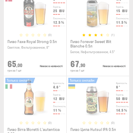
Горечь
Горечь
25
IBU
15
IBU
Плотность
Плотность
12.5
%
11.5
%
(0)
(1)
Пиво Faxe Royal Strong 0.5л
Пиво Forever Sweet Wit
Blanche 0.5л
Светлое, Фильтрованное, 8°
Белое, Нефильтрованное, 4.5°
65
67
,00
,90
Немає в наявності
Немає в наявності
грн за 1 шт
грн за 1 шт
Только онлайн
Только онлайн
Крепость
Крепость
4.6
°
6
°
Горечь
Горечь
12
IBU
50
IBU
Плотность
Плотность
11
%
14.5
%
(0)
(0)
Пиво Birra Moretti L'autentica
Пиво Ципа Hutsul IPA 0.5л