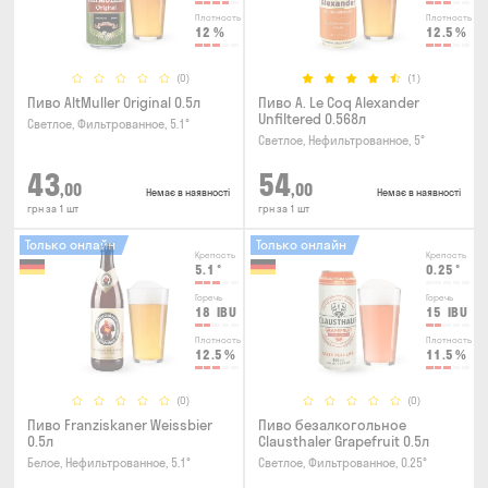
Плотность
Плотность
12
%
12.5
%
(0)
(1)
Пиво AltMuller Original 0.5л
Пиво A. Le Coq Alexander
Unfiltered 0.568л
Светлое, Фильтрованное, 5.1°
Светлое, Нефильтрованное, 5°
43
54
,00
,00
Немає в наявності
Немає в наявності
грн за 1 шт
грн за 1 шт
Только онлайн
Только онлайн
Крепость
Крепость
5.1
°
0.25
°
Горечь
Горечь
18
IBU
15
IBU
Плотность
Плотность
12.5
%
11.5
%
(0)
(0)
Пиво Franziskaner Weissbier
Пиво безалкогольное
0.5л
Clausthaler Grapefruit 0.5л
Белое, Нефильтрованное, 5.1°
Светлое, Фильтрованное, 0.25°