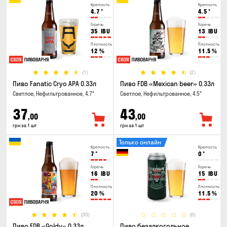
Крепость
Крепость
4.7
°
4.5
°
Горечь
Горечь
35
IBU
13
IBU
Плотность
Плотность
12
%
11.5
%
(1)
(2)
Пиво Fanatic Cryo APA 0.33л
Пиво FDB «Mexican beer» 0.33л
Светлое, Нефильтрованное, 4.7°
Светлое, Нефильтрованное, 4.5°
37
43
,00
,00
грн за 1 шт
грн за 1 шт
Только онлайн
Крепость
Крепость
7
°
0
°
Горечь
Горечь
16
IBU
15
IBU
Плотность
Плотность
20
%
11.5
%
(30)
(0)
Пиво FDB «Goldy» 0.33л
Пиво безалкогольное