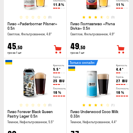
Плотность
Плотность
11.8
%
11
%
(0)
(3)
Пиво «Paderborner Pilsner»
Пиво Полтавпиво «Pivna
0.5л
Divka» 0.5л
Светлое, Фильтрованное, 4.8°
Светлое, Фильтрованное, 4.9°
45
49
,50
,50
грн за 1 шт
грн за 1 шт
Только онлайн
Крепость
Крепость
5.5
°
4.4
°
Горечь
Горечь
25
IBU
27
IBU
Плотность
Плотность
16
%
16
%
(0)
(1)
Пиво Forever Black Queen
Пиво Underwood Coco Milk
Pastry Lager 0.5л
0.33л
Темное, Нефильтрованное, 5.5°
Темное, Нефильтрованное, 4.4°