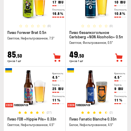
17
IBU
10
IBU
Плотность
Плотность
16.8
%
10.8
%
(0)
(0)
Пиво Forever Brat 0.5л
Пиво безалкогольное
Carlsberg «NON Alcoholic» 0.5л
Светлое, Нефильтрованное, 7.5°
Светлое, Фильтрованное, 0.5°
85
49
,50
,50
грн за 1 шт
грн за 1 шт
Крепость
Крепость
4.5
°
4.5
°
Горечь
Горечь
25
IBU
9
IBU
Плотность
Плотность
11
%
11
%
(27)
(2)
Пиво FDB «Hippie Pils» 0.33л
Пиво Fanatic Blanche 0.33л
Светлое, Нефильтрованное, 4.5°
Белое, Нефильтрованное, 4.5°