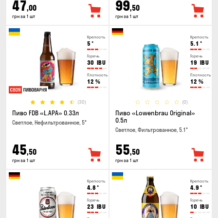
47
99
,00
,50
грн за 1 шт
грн за 1 шт
Крепость
Крепость
5
°
5.1
°
Горечь
Горечь
30
IBU
19
IBU
Плотность
Плотность
12
%
12
%
(30)
(0)
Пиво FDB «L.APA» 0.33л
Пиво «Lowenbrau Original»
0.5л
Светлое, Нефильтрованное, 5°
Светлое, Фильтрованное, 5.1°
45
55
,50
,50
грн за 1 шт
грн за 1 шт
Крепость
Крепость
4.8
°
4.9
°
Горечь
Горечь
23
IBU
10
IBU