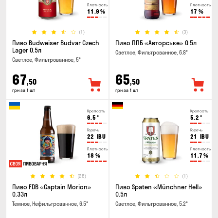
Плотность
Плотность
11.9
%
17
%
(1)
(3)
Пиво Budweiser Budvar Czech
Пиво ППБ «Авторське» 0.5л
Lager 0.5л
Светлое, Фильтрованное, 6.8°
Светлое, Фильтрованное, 5°
67
65
,50
,50
грн за 1 шт
грн за 1 шт
Крепость
Крепость
6.5
°
5.2
°
Горечь
Горечь
22
IBU
21
IBU
Плотность
Плотность
18
%
11.7
%
(26)
(1)
Пиво FDB «Captain Morion»
Пиво Spaten «Münchner Hell»
0.33л
0.5л
Темное, Нефильтрованное, 6.5°
Светлое, Фильтрованное, 5.2°