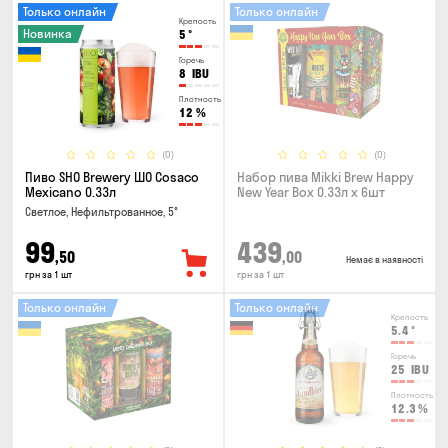
Только онлайн
Только онлайн
Крепость
Новинка
5
°
Горечь
8
IBU
Плотность
12
%
(0)
(0)
Пиво SHO Brewery ШО Cosaco
Набор пива Mikki Brew Happy
Mexicano 0.33л
New Year Box 0.33л x 6шт
Светлое, Нефильтрованное, 5°
99
439
,50
,00
Немає в наявності
грн за 1 шт
грн за 1 шт
Только онлайн
Только онлайн
Крепость
5.4
°
Горечь
25
IBU
Плотность
12.3
%