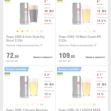
5
°
6
°
Горечь
Горечь
30
IBU
75
IBU
Плотность
Плотность
13
%
14.3
%
(1)
(0)
Пиво 2085-6 Irish Style Dry
Пиво 2085-19 West Coast IPA
Stout 0.33л
0.33л
Темное, Нефильтрованное, 5°
Светлое, Нефильтрованное, 6°
72
109
,00
,00
Немає в наявності
Немає в наявності
грн за 1 шт
грн за 1 шт
Только онлайн
Только онлайн
Крепость
Крепость
5.3
°
5.7
°
Горечь
Горечь
30
IBU
20
IBU
Плотность
Плотность
12
%
14
%
(0)
(0)
Пиво 2085-3 Hoppy Mexican
Пиво 2085-16.1 AZACCA NEIPA