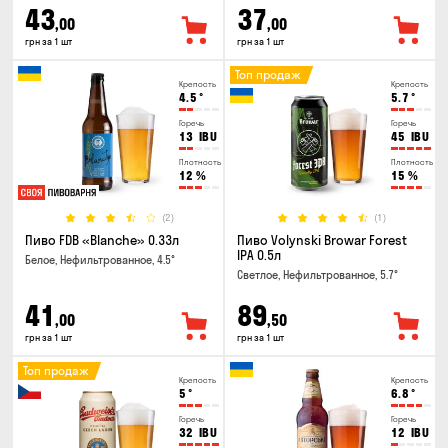
43
37
,00
,00
грн за 1 шт
грн за 1 шт
Топ продаж
Крепость
Крепость
4.5
°
5.7
°
Горечь
Горечь
13
IBU
45
IBU
Плотность
Плотность
12
%
15
%
(2)
(1)
Пиво FDB «Blanche» 0.33л
Пиво Volynski Browar Forest
IPA 0.5л
Белое, Нефильтрованное, 4.5°
Светлое, Нефильтрованное, 5.7°
41
89
,00
,50
грн за 1 шт
грн за 1 шт
Топ продаж
Крепость
Крепость
5
°
6.8
°
Горечь
Горечь
32
IBU
12
IBU