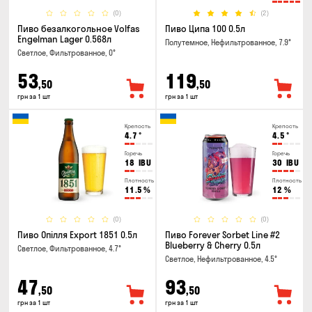
(0)
(2)
Пиво безалкогольное Volfas
Пиво Ципа 100 0.5л
Engelman Lager 0.568л
Полутемное, Нефильтрованное, 7.9°
Светлое, Фильтрованное, 0°
53
119
,50
,50
грн за 1 шт
грн за 1 шт
Крепость
Крепость
4.7
°
4.5
°
Горечь
Горечь
18
IBU
30
IBU
Плотность
Плотность
11.5
%
12
%
(0)
(0)
Пиво Опілля Export 1851 0.5л
Пиво Forever Sorbet Line #2
Blueberry & Cherry 0.5л
Светлое, Фильтрованное, 4.7°
Светлое, Нефильтрованное, 4.5°
47
93
,50
,50
грн за 1 шт
грн за 1 шт