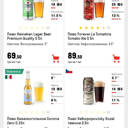
Горечь
Горечь
19
IBU
20
IBU
Плотность
Плотность
11.5
%
13
%
(0)
(5)
Пиво Heineken Lager Beer
Пиво Forever La Tomatina
Premium Quality 0.5л
Tomato Ale 0.5л
Светлое, Фильтрованное, 5°
Светлое, Нефильтрованное, 4.5°
69
89
,50
,50
грн за 1 шт
грн за 1 шт
Новинка
Крепость
Крепость
0
°
3.7
°
Горечь
Горечь
10
IBU
14
IBU
Плотность
Плотность
6
%
11
%
(0)
(0)
Пиво безалкогольное Corona
Пиво Velkopopovicky Kozel
Zero 0.33л
темное 0.5л