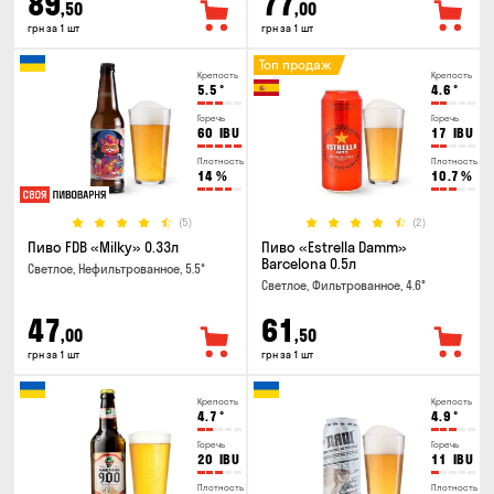
89
77
,50
,00
грн за 1 шт
грн за 1 шт
Топ продаж
Крепость
Крепость
5.5
°
4.6
°
Горечь
Горечь
60
IBU
17
IBU
Плотность
Плотность
14
%
10.7
%
(5)
(2)
Пиво FDB «Milky» 0.33л
Пиво «Estrella Damm»
Barcelona 0.5л
Светлое, Нефильтрованное, 5.5°
Светлое, Фильтрованное, 4.6°
47
61
,00
,50
грн за 1 шт
грн за 1 шт
Крепость
Крепость
4.7
°
4.9
°
Горечь
Горечь
20
IBU
11
IBU
Плотность
Плотность