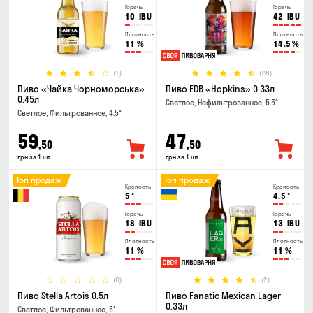
Горечь
Горечь
10
IBU
42
IBU
Плотность
Плотность
11
%
14.5
%
(1)
(28)
Пиво «Чайка Чорноморська»
Пиво FDB «Hopkins» 0.33л
0.45л
Светлое, Нефильтрованное, 5.5°
Светлое, Фильтрованное, 4.5°
59
47
,50
,50
грн за 1 шт
грн за 1 шт
Топ продаж
Топ продаж
Крепость
Крепость
5
°
4.5
°
Горечь
Горечь
18
IBU
13
IBU
Плотность
Плотность
11
%
11
%
(0)
(2)
Пиво Stella Artois 0.5л
Пиво Fanatic Mexican Lager
0.33л
Светлое, Фильтрованное, 5°