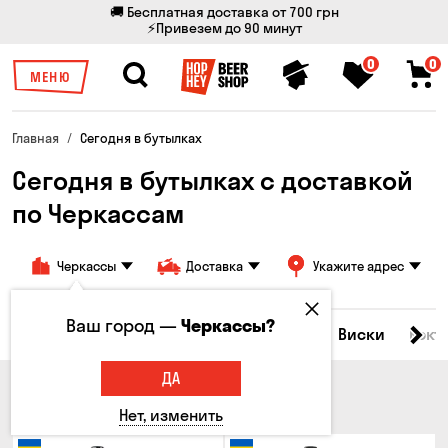
🚚 Бесплатная доставка от 700 грн
⚡Привезем до 90 минут
0
0
МЕНЮ
Главная
Сегодня в бутылках
Сегодня в бутылках c доставкой
по Черкассам
Черкассы
Доставка
Укажите адрес
Ваш город —
Черкассы?
Все товары
Пиво
Сидр
Вино
Виски
Кокт
ДА
ПИВО
Нет, изменить