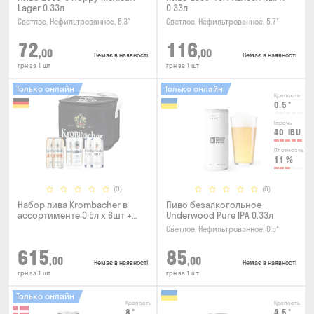
Lager 0.33л
0.33л
Светлое, Нефильтрованное, 5.3°
Светлое, Нефильтрованное, 5.7°
72
116
,00
,00
Немає в наявності
Немає в наявності
грн за 1 шт
грн за 1 шт
Только онлайн
Только онлайн
Крепость
0.5
°
Горечь
40
IBU
Плотность
11
%
(0)
(0)
Набор пива Krombacher в
Пиво безалкогольное
ассортименте 0.5л х 6шт +
Underwood Pure IPA 0.33л
термосумка
Светлое, Нефильтрованное, 0.5°
615
85
,00
,00
Немає в наявності
Немає в наявності
грн за 1 шт
грн за 1 шт
Только онлайн
Крепость
Крепость
8
°
4.5
°