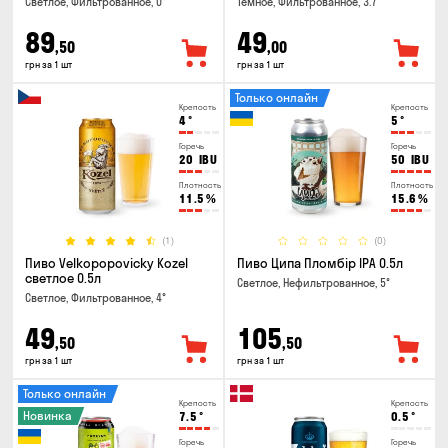
Светлое, Фильтрованное, 0°
Темное, Фильтрованное, 3.7°
89
49
,50
,00
грн за 1 шт
грн за 1 шт
Только онлайн
Крепость
Крепость
4
°
5
°
Горечь
Горечь
20
IBU
50
IBU
Плотность
Плотность
11.5
%
15.6
%
(1)
(0)
Пиво Velkopopovicky Kozel
Пиво Ципа Пломбір IPA 0.5л
светлое 0.5л
Светлое, Нефильтрованное, 5°
Светлое, Фильтрованное, 4°
49
105
,50
,50
грн за 1 шт
грн за 1 шт
Только онлайн
Крепость
Крепость
Новинка
7.5
°
0.5
°
Горечь
Горечь