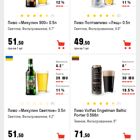
12
%
11
%
(1)
(2)
Пиво «Микулин 900» 0.5л
Пиво Полтавпиво «Лящ» 0.5л
Светлое, Фильтрованное, 4.7°
Светлое, Фильтрованное, 4.9°
51
49
,50
,50
грн за 1 шт
грн за 1 шт
Крепость
Крепость
4.2
°
6
°
Горечь
Горечь
20
IBU
30
IBU
Плотность
Плотность
11
%
18.5
%
(0)
(1)
Пиво «Микулин Светлое» 0.5л
Пиво Volfas Engelman Baltic
Porter 0.568л
Светлое, Фильтрованное, 4.2°
Темное, Фильтрованное, 6°
51
71
,50
,50