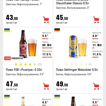
Clausthaler Classic 0.5л
Светлое, Нефильтрованное, 7°
Светлое, Фильтрованное, 0°
43
45
,00
,50
грн за 1 шт
грн за 1 шт
Крепость
Крепость
5.5
°
4.9
°
Горечь
Горечь
60
IBU
11
IBU
Плотность
Плотность
17.5
%
11.5
%
(26)
(0)
Пиво FDB «Puaripa» 0.33л
Пиво Oettinger Weissbier 0.5л
Светлое, Нефильтрованное, 5.5°
Белое, Нефильтрованное, 4.9°
47
49
,50
,50
грн за 1 шт
грн за 1 шт
Крепость
Крепость
4.5
°
5.5
°