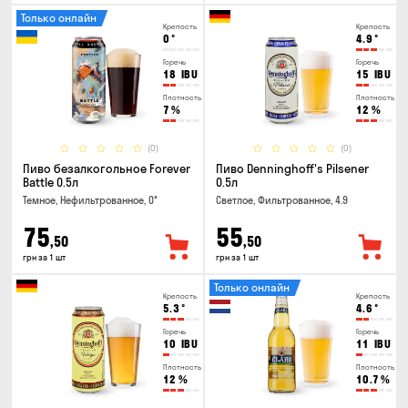
Только онлайн
Крепость
Крепость
0
°
4.9
°
Горечь
Горечь
18
IBU
15
IBU
Плотность
Плотность
7
%
12
%
(0)
(0)
Пиво безалкогольное Forever
Пиво Denninghoff's Pilsener
Battle 0.5л
0.5л
Темное, Нефильтрованное, 0°
Светлое, Фильтрованное, 4.9
75
55
,50
,50
грн за 1 шт
грн за 1 шт
Только онлайн
Крепость
Крепость
5.3
°
4.6
°
Горечь
Горечь
10
IBU
11
IBU
Плотность
Плотность
12
%
10.7
%