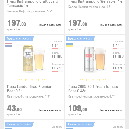
Пиво Bistrampolio Craft Dvaro
Пиво Bistrampolio Weissbier 1л
Tamsusis 1л
Белое, Нефильтрованное, 4.6°
Темное, Нефильтрованное, 5.5°
197
197
,00
,00
Немає в наявності
Немає в наявності
грн за 1 шт
грн за 1 шт
Только онлайн
Только онлайн
Крепость
Крепость
4.9
°
4.4
°
Горечь
Горечь
21
IBU
12
IBU
Плотность
Плотность
12.2
%
11.5
%
(0)
(0)
Пиво Lander Brau Premium
Пиво 2085-25.1 Fresh Tomato
Beer 0.5л
Goze 0.33л
Светлое, Фильтрованное, 4.9°
Светлое, Нефильтрованное, 4.4°
43
109
,00
,00
Немає в наявності
Немає в наявності
грн за 1 шт
грн за 1 шт
Только онлайн
Только онлайн
Крепость
Крепость