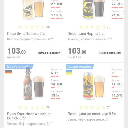
Горечь
Горечь
27
IBU
72
IBU
Плотность
Плотность
17.5
%
21
%
(0)
(0)
Пиво Ципа Золота 0.5л
Пиво Ципа Чорна 0.5л
Светлое, Нефильтрованное, 6.2°
Темное, Нефильтрованное, 7.9°
103
103
,00
,00
Немає в наявності
Немає в наявності
грн за 1 шт
грн за 1 шт
Только онлайн
Только онлайн
Крепость
Крепость
5.1
°
5
°
Горечь
Горечь
14
IBU
12
IBU
Плотность
Плотность
13
%
11.5
%
(0)
(0)
Пиво Kapuziner Weissbier
Пиво Ципа на пшенице 0.5л
Dunkel 0.5л
Белое, Нефильтрованное, 5°
Темное, Нефильтрованное, 5.1°