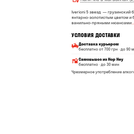
Iverioni 5 звезд — грузинский
янтарно‑золотистым цветом и 
ванильно‑пряными нюансами
…
УСЛОВИЯ ДОСТАВКИ
Доставка курьером
бесплатно от 700 грн · до 90 
Минимальная сумма всего
Самовывоз из Hop Hey
Стоимость доставки завис
бесплатно · до 30 мин
От 200 до 299 грн
Минимальная сумма вс
Чрезмерное употребление алког
Время сборки заказа —
От 300 до 399 грн
Можете без очереди за
От 400 до 699 грн
Оплата:
наличными в магазине
От 700 грн
банковской картой на с
Срок доставки — до 90 ми
*на время доставки могут 
Оплата:
наличными курьеру