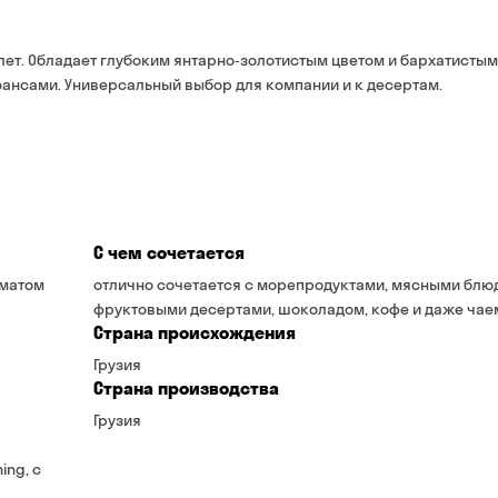
банковской картой на 
 лет. Обладает глубоким янтарно‑золотистым цветом и бархатистым
ансами. Универсальный выбор для компании и к десертам.
С чем сочетается
оматом
отлично сочетается с морепродуктами, мясными блю
фруктовыми десертами, шоколадом, кофе и даже чае
Страна происхождения
Грузия
Страна производства
Грузия
ing, с