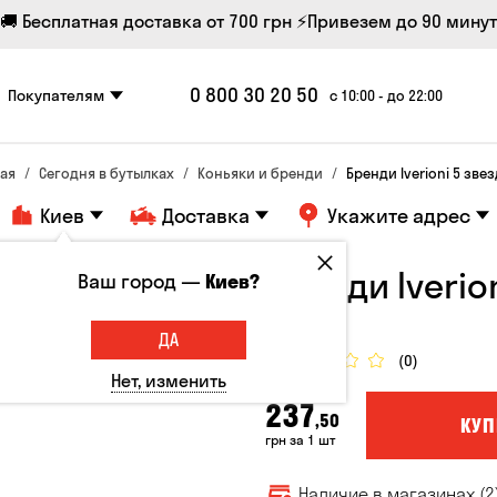
🚚 Бесплатная доставка от 700 грн
⚡Привезем до 90 минут
0 800 30 20 50
Покупателям
с 10:00 - до 22:00
ная
Сегодня в бутылках
Коньяки и бренди
Бренди Iverioni 5 звез
Киев
Доставка
Укажите адрес
Бренди Iverion
Ваш город —
Киев?
Грузия, 40°
ДА
(0)
Нет, изменить
237
,50
КУП
грн за 1 шт
Наличие в магазинах (2