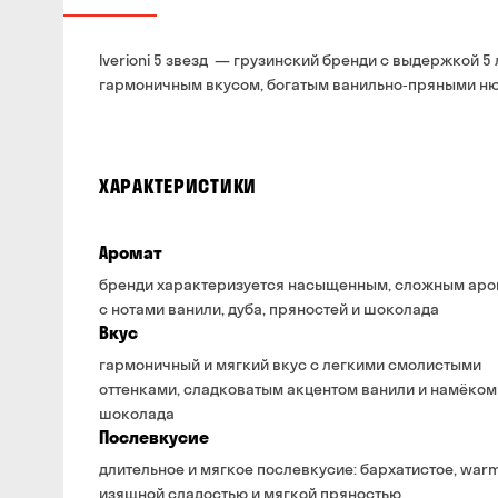
Iverioni 5 звезд — грузинский бренди с выдержкой 5
гармоничным вкусом, богатым ванильно‑пряными ню
ХАРАКТЕРИСТИКИ
Аромат
бренди характеризуется насыщенным, сложным ар
с нотами ванили, дуба, пряностей и шоколада
Вкус
гармоничный и мягкий вкус с легкими смолистыми
оттенками, сладковатым акцентом ванили и намёком
шоколада
Послевкусие
длительное и мягкое послевкусие: бархатистое, warm
изящной сладостью и мягкой пряностью