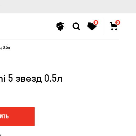
0
0
д 0.5л
i 5 звезд 0.5л
ИТЬ
)