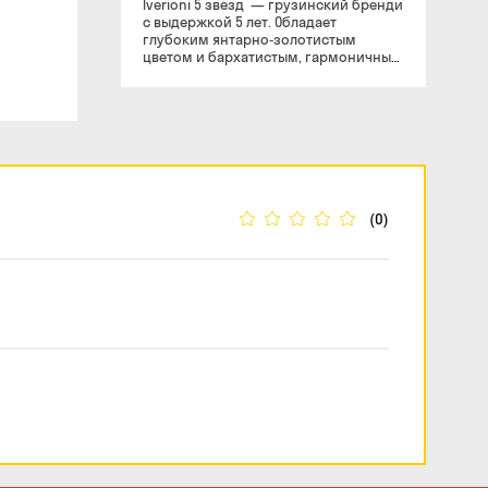
Iverioni 5 звезд — грузинский бренди
с выдержкой 5 лет. Обладает
глубоким янтарно‑золотистым
цветом и бархатистым, гармоничным
вкусом, богатым ванильно‑пряными
нюансами. Универсальный выбор для
компании и к десертам.
(0)