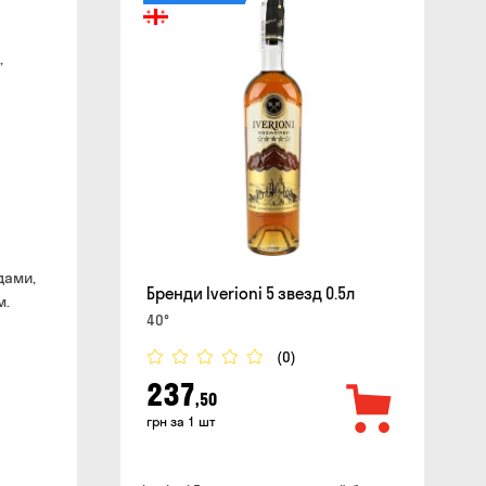
сайте
,
дами,
Бренди Iverioni 5 звезд 0.5л
м.
40°
(0)
237
,50
грн за 1 шт