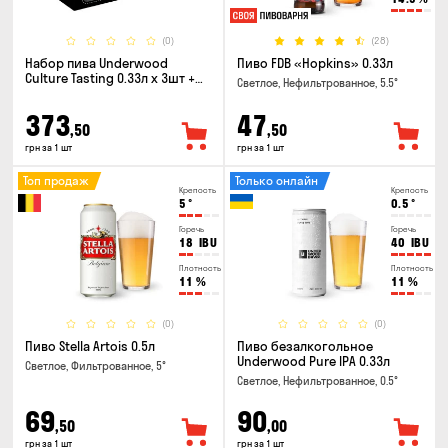
(0)
(28)
Набор пива Underwood
Пиво FDB «Hopkins» 0.33л
Culture Tasting 0.33л x 3шт +
Светлое, Нефильтрованное, 5.5°
бокал
373
47
,50
,50
грн за 1 шт
грн за 1 шт
Топ продаж
Только онлайн
Крепость
Крепость
5
°
0.5
°
Горечь
Горечь
18
IBU
40
IBU
Плотность
Плотность
11
%
11
%
(0)
(0)
Пиво Stella Artois 0.5л
Пиво безалкогольное
Underwood Pure IPA 0.33л
Светлое, Фильтрованное, 5°
Светлое, Нефильтрованное, 0.5°
69
90
,50
,00
грн за 1 шт
грн за 1 шт