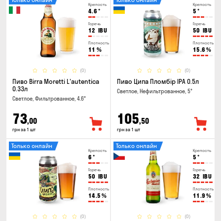
Крепость
Крепость
4.6
°
5
°
Горечь
Горечь
12
IBU
50
IBU
Плотность
Плотность
11
%
15.6
%
(0)
(0)
Пиво Birra Moretti L'autentica
Пиво Ципа Пломбір IPA 0.5л
0.33л
Светлое, Нефильтрованное, 5°
Светлое, Фильтрованное, 4.6°
73
105
,00
,50
грн за 1 шт
грн за 1 шт
Только онлайн
Только онлайн
Крепость
Крепость
6
°
5
°
Горечь
Горечь
50
IBU
32
IBU
Плотность
Плотность
14.5
%
11.9
%
(0)
(0)