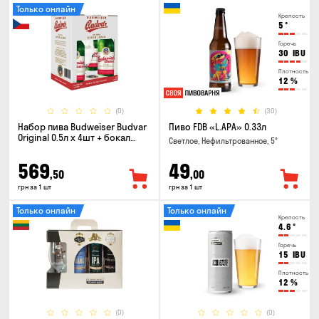
Только онлайн
Крепость
5
°
Горечь
30
IBU
Плотность
12
%
(0)
(30)
Набор пива Budweiser Budvar
Пиво FDB «L.APA» 0.33л
Original 0.5л х 4шт + бокал
Светлое, Нефильтрованное, 5°
0.33л
569
49
,50
,00
грн за 1 шт
грн за 1 шт
Только онлайн
Только онлайн
Крепость
4.6
°
Горечь
15
IBU
Плотность
12
%
(0)
(0)