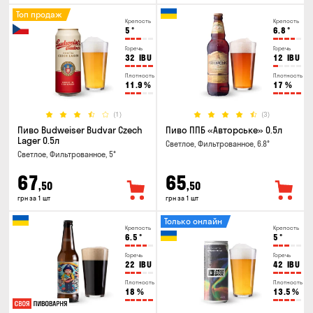
Топ продаж
Крепость
Крепость
5
°
6.8
°
Горечь
Горечь
32
IBU
12
IBU
Плотность
Плотность
11.9
%
17
%
(1)
(3)
Пиво Budweiser Budvar Czech
Пиво ППБ «Авторське» 0.5л
Lager 0.5л
Светлое, Фильтрованное, 6.8°
Светлое, Фильтрованное, 5°
67
65
,50
,50
грн за 1 шт
грн за 1 шт
Только онлайн
Крепость
Крепость
6.5
°
5
°
Горечь
Горечь
22
IBU
42
IBU
Плотность
Плотность
18
%
13.5
%