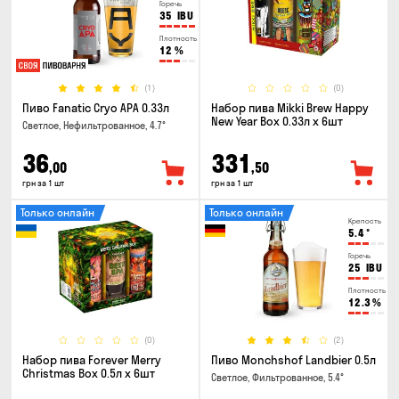
Горечь
35
IBU
Плотность
12
%
(1)
(0)
Пиво Fanatic Cryo APA 0.33л
Набор пива Mikki Brew Happy
New Year Box 0.33л x 6шт
Светлое, Нефильтрованное, 4.7°
36
331
,00
,50
грн за 1 шт
грн за 1 шт
Только онлайн
Только онлайн
Крепость
5.4
°
Горечь
25
IBU
Плотность
12.3
%
(0)
(2)
Набор пива Forever Merry
Пиво Monchshof Landbier 0.5л
Christmas Box 0.5л x 6шт
Светлое, Фильтрованное, 5.4°