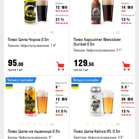
Горечь
Горечь
72
IBU
14
IBU
Плотность
Плотность
21
%
13
%
(0)
(0)
Пиво Ципа Чорна 0.5л
Пиво Kapuziner Weissbier
Dunkel 0.5л
Темное, Нефильтрованное, 7.9°
Темное, Нефильтрованное, 5.1°
95
129
,00
,50
грн за 1 шт
грн за 1 шт
Только онлайн
Только онлайн
Крепость
Крепость
5
°
5.5
°
Горечь
Горечь
12
IBU
36
IBU
Плотность
Плотность
11.5
%
13
%
(0)
(0)
Пиво Ципа на пшенице 0.5л
Пиво Ципа Квітка IPL 0.5л
Белое, Нефильтрованное, 5°
Светлое, Нефильтрованное, 5.5°