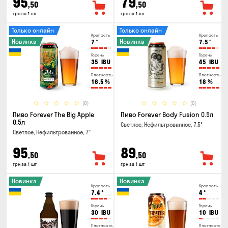
95
79
,50
,50
грн за 1 шт
грн за 1 шт
Только онлайн
Только онлайн
Крепость
Крепость
Новинка
Новинка
7
°
7.5
°
Горечь
Горечь
35
IBU
45
IBU
Плотность
Плотность
16.5
%
18
%
(0)
(0)
Пиво Forever The Big Apple
Пиво Forever Body Fusion 0.5л
0.5л
Светлое, Нефильтрованное, 7.5°
Светлое, Нефильтрованное, 7°
95
89
,50
,50
грн за 1 шт
грн за 1 шт
Новинка
Новинка
Крепость
Крепость
7.4
°
4
°
Горечь
Горечь
30
IBU
10
IBU
Плотность
Плотность