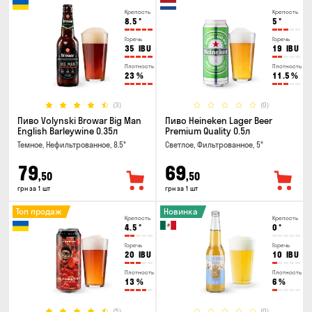
Крепость
Крепость
8.5
°
5
°
Горечь
Горечь
35
IBU
19
IBU
Плотность
Плотность
23
%
11.5
%
(3)
(0)
Пиво Volynski Browar Big Man
Пиво Heineken Lager Beer
English Barleywine 0.35л
Premium Quality 0.5л
Темное, Нефильтрованное, 8.5°
Светлое, Фильтрованное, 5°
79
69
,50
,50
грн за 1 шт
грн за 1 шт
Топ продаж
Новинка
Крепость
Крепость
4.5
°
0
°
Горечь
Горечь
20
IBU
10
IBU
Плотность
Плотность
13
%
6
%
(5)
(0)