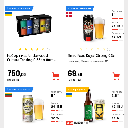
Только онлайн
Только онлайн
Крепость
8
°
Горечь
25
IBU
Плотность
12.5
%
(1)
(0)
Набор пива Underwood
Пиво Faxe Royal Strong 0.5л
Culture Tasting 0.33л x 9шт +
Светлое, Фильтрованное, 8°
бокал
750
69
,00
,50
грн за 1 шт
грн за 1 шт
Только онлайн
Топ продаж
Крепость
Крепость
5
°
4.5
°
Горечь
Горечь
21
IBU
13
IBU
Плотность
Плотность
12
%
11
%