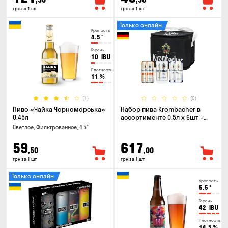
грн за 1 шт
грн за 1 шт
Только онлайн
Крепость
4.5
°
Горечь
10
IBU
Плотность
11
%
(1)
(0)
Пиво «Чайка Чорноморська»
Набор пива Krombacher в
0.45л
ассортименте 0.5л х 6шт +
термосумка
Светлое, Фильтрованное, 4.5°
59
617
,50
,00
грн за 1 шт
грн за 1 шт
Только онлайн
Крепость
5.5
°
Горечь
42
IBU
Плотность
14.5
%