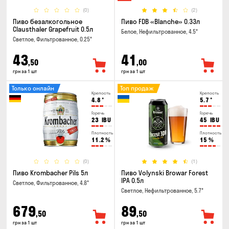
(0)
(2)
Пиво безалкогольное
Пиво FDB «Blanche» 0.33л
Clausthaler Grapefruit 0.5л
Белое, Нефильтрованное, 4.5°
Светлое, Фильтрованное, 0.25°
43
41
,50
,00
грн за 1 шт
грн за 1 шт
Только онлайн
Топ продаж
Крепость
Крепость
4.8
°
5.7
°
Горечь
Горечь
23
IBU
45
IBU
Плотность
Плотность
11.2
%
15
%
(0)
(1)
Пиво Krombacher Pils 5л
Пиво Volynski Browar Forest
IPA 0.5л
Светлое, Фильтрованное, 4.8°
Светлое, Нефильтрованное, 5.7°
679
89
,50
,50
грн за 1 шт
грн за 1 шт