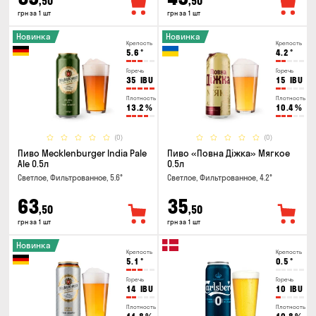
,50
,50
грн за 1 шт
грн за 1 шт
Новинка
Новинка
Крепость
Крепость
5.6
°
4.2
°
Горечь
Горечь
35
IBU
15
IBU
Плотность
Плотность
13.2
%
10.4
%
(0)
(0)
Пиво Mecklenburger India Pale
Пиво «Повна Діжка» Мягкое
Ale 0.5л
0.5л
Светлое, Фильтрованное, 5.6°
Светлое, Фильтрованное, 4.2°
63
35
,50
,50
грн за 1 шт
грн за 1 шт
Новинка
Крепость
Крепость
5.1
°
0.5
°
Горечь
Горечь
14
IBU
10
IBU
Плотность
Плотность