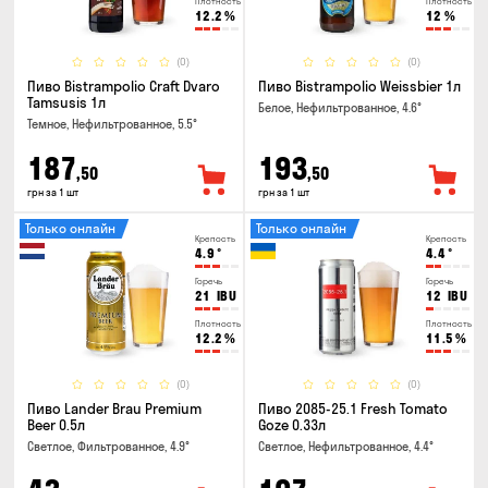
Плотность
Плотность
12.2
%
12
%
(0)
(0)
Пиво Bistrampolio Craft Dvaro
Пиво Bistrampolio Weissbier 1л
Tamsusis 1л
Белое, Нефильтрованное, 4.6°
Темное, Нефильтрованное, 5.5°
187
193
,50
,50
грн за 1 шт
грн за 1 шт
Только онлайн
Только онлайн
Крепость
Крепость
4.9
°
4.4
°
Горечь
Горечь
21
IBU
12
IBU
Плотность
Плотность
12.2
%
11.5
%
(0)
(0)
Пиво Lander Brau Premium
Пиво 2085-25.1 Fresh Tomato
Beer 0.5л
Goze 0.33л
Светлое, Фильтрованное, 4.9°
Светлое, Нефильтрованное, 4.4°