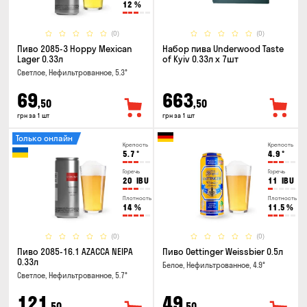
12
%
(0)
(0)
Пиво 2085-3 Hoppy Mexican
Набор пива Underwood Taste
Lager 0.33л
of Kyiv 0.33л x 7шт
Светлое, Нефильтрованное, 5.3°
69
663
,50
,50
грн за 1 шт
грн за 1 шт
Только онлайн
Крепость
Крепость
5.7
°
4.9
°
Горечь
Горечь
20
IBU
11
IBU
Плотность
Плотность
14
%
11.5
%
(0)
(0)
Пиво 2085-16.1 AZACCA NEIPA
Пиво Oettinger Weissbier 0.5л
0.33л
Белое, Нефильтрованное, 4.9°
Светлое, Нефильтрованное, 5.7°
121
49
,50
,50