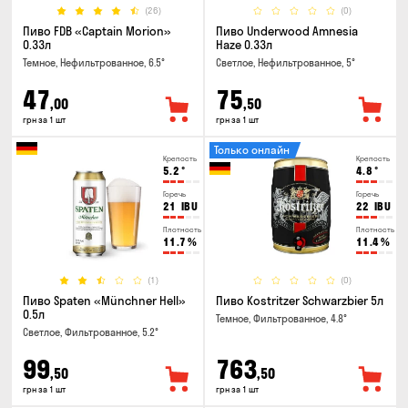
(26)
(0)
Пиво FDB «Captain Morion»
Пиво Underwood Amnesia
0.33л
Haze 0.33л
Темное, Нефильтрованное, 6.5°
Светлое, Нефильтрованное, 5°
47
75
,00
,50
грн за 1 шт
грн за 1 шт
Только онлайн
Крепость
Крепость
5.2
°
4.8
°
Горечь
Горечь
21
IBU
22
IBU
Плотность
Плотность
11.7
%
11.4
%
(1)
(0)
Пиво Spaten «Münchner Hell»
Пиво Kostritzer Schwarzbier 5л
0.5л
Темное, Фильтрованное, 4.8°
Светлое, Фильтрованное, 5.2°
99
763
,50
,50
грн за 1 шт
грн за 1 шт