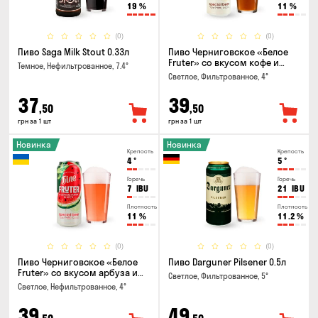
19
%
11
%
(0)
(0)
Пиво Saga Milk Stout 0.33л
Пиво Черниговское «Белое
Fruter» со вкусом кофе и
Темное, Нефильтрованное, 7.4°
апельсина 0.5 л
Светлое, Фильтрованное, 4°
37
39
,50
,50
грн за 1 шт
грн за 1 шт
Новинка
Новинка
Крепость
Крепость
4
°
5
°
Горечь
Горечь
7
IBU
21
IBU
Плотность
Плотность
11
%
11.2
%
(0)
(0)
Пиво Черниговское «Белое
Пиво Darguner Pilsener 0.5л
Fruter» со вкусом арбуза и
Светлое, Фильтрованное, 5°
мяты 0.5л
Светлое, Нефильтрованное, 4°
39
49