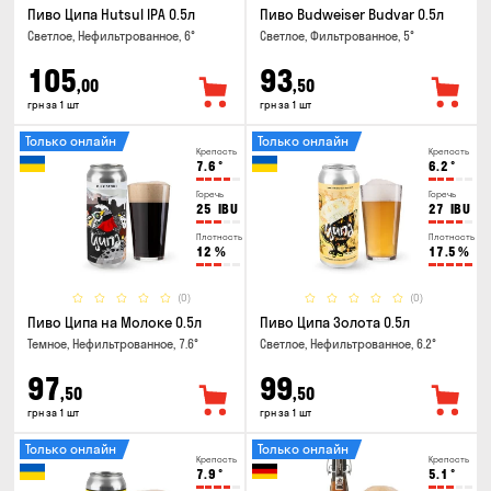
Пиво Ципа Hutsul IPA 0.5л
Пиво Budweiser Budvar 0.5л
Светлое, Нефильтрованное, 6°
Светлое, Фильтрованное, 5°
105
93
,00
,50
грн за 1 шт
грн за 1 шт
Только онлайн
Только онлайн
Крепость
Крепость
7.6
°
6.2
°
Горечь
Горечь
25
IBU
27
IBU
Плотность
Плотность
12
%
17.5
%
(0)
(0)
Пиво Ципа на Молоке 0.5л
Пиво Ципа Золота 0.5л
Темное, Нефильтрованное, 7.6°
Светлое, Нефильтрованное, 6.2°
97
99
,50
,50
грн за 1 шт
грн за 1 шт
Только онлайн
Только онлайн
Крепость
Крепость
7.9
°
5.1
°