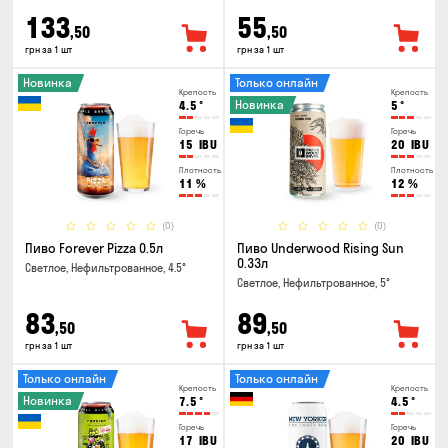
133
55
,50
,50
грн за 1 шт
грн за 1 шт
Новинка
Только онлайн
Крепость
Крепость
Новинка
4.5
°
5
°
Горечь
Горечь
15
IBU
20
IBU
Плотность
Плотность
11
%
12
%
(0)
(0)
Пиво Forever Pizza 0.5л
Пиво Underwood Rising Sun
0.33л
Светлое, Нефильтрованное, 4.5°
Светлое, Нефильтрованное, 5°
83
89
,50
,50
грн за 1 шт
грн за 1 шт
Только онлайн
Только онлайн
Крепость
Крепость
Новинка
7.5
°
4.5
°
Горечь
Горечь
17
IBU
20
IBU