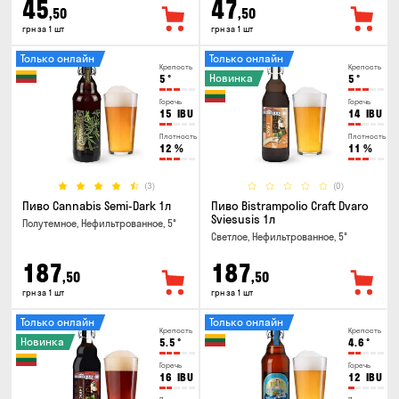
45
47
,50
,50
грн за 1 шт
грн за 1 шт
Только онлайн
Только онлайн
Крепость
Крепость
Новинка
5
°
5
°
Горечь
Горечь
15
IBU
14
IBU
Плотность
Плотность
12
%
11
%
(3)
(0)
Пиво Cannabis Semi-Dark 1л
Пиво Bistrampolio Craft Dvaro
Sviesusis 1л
Полутемное, Нефильтрованное, 5°
Светлое, Нефильтрованное, 5°
187
187
,50
,50
грн за 1 шт
грн за 1 шт
Только онлайн
Только онлайн
Крепость
Крепость
Новинка
5.5
°
4.6
°
Горечь
Горечь
16
IBU
12
IBU