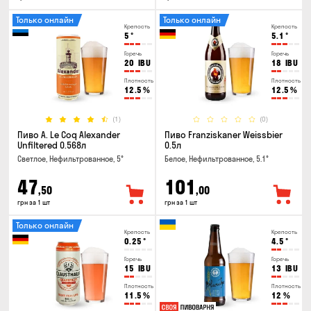
Только онлайн
Только онлайн
Крепость
Крепость
5
°
5.1
°
Горечь
Горечь
20
IBU
18
IBU
Плотность
Плотность
12.5
%
12.5
%
(1)
(0)
Пиво A. Le Coq Alexander
Пиво Franziskaner Weissbier
Unfiltered 0.568л
0.5л
Светлое, Нефильтрованное, 5°
Белое, Нефильтрованное, 5.1°
47
101
,50
,00
грн за 1 шт
грн за 1 шт
Только онлайн
Крепость
Крепость
0.25
°
4.5
°
Горечь
Горечь
15
IBU
13
IBU
Плотность
Плотность
11.5
%
12
%