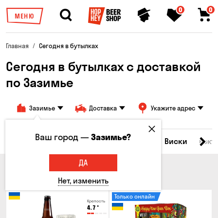
0
0
МЕНЮ
Главная
Сегодня в бутылках
Сегодня в бутылках c доставкой
по Зазимье
Зазимье
Доставка
Укажите адрес
Ваш город —
Зазимье?
Все товары
Пиво
Сидр
Вино
Виски
Кокт
ДА
ПИВО
Нет, изменить
Только онлайн
Крепость
4.7
°