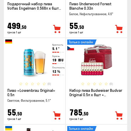
Подарочный набор пива
Пиво Underwood Forest
Volfas Engelman 0.568л x 6шт +
Blanche 0.33л
бокал 0.568л
Белое, Нефильтрованное, 4.6°
499
55
,50
,50
грн за 1 шт
грн за 1 шт
Только онлайн
Крепость
5.1
°
Горечь
19
IBU
Плотность
12
%
(0)
(0)
Пиво «Lowenbrau Original»
Набор пива Budweiser Budvar
0.5л
Original 0.5л x 8шт +
термосумка
Светлое, Фильтрованное, 5.1°
55
785
,50
,50
грн за 1 шт
грн за 1 шт
Только онлайн