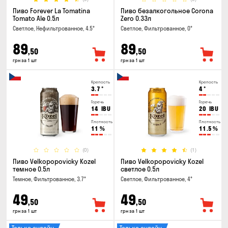
Пиво Forever La Tomatina
Пиво безалкогольное Corona
Tomato Ale 0.5л
Zero 0.33л
Светлое, Нефильтрованное, 4.5°
Светлое, Фильтрованное, 0°
89
89
,50
,50
грн за 1 шт
грн за 1 шт
Крепость
Крепость
3.7
°
4
°
Горечь
Горечь
14
IBU
20
IBU
Плотность
Плотность
11
%
11.5
%
(0)
(1)
Пиво Velkopopovicky Kozel
Пиво Velkopopovicky Kozel
темное 0.5л
светлое 0.5л
Темное, Фильтрованное, 3.7°
Светлое, Фильтрованное, 4°
49
49
,50
,50
грн за 1 шт
грн за 1 шт
Только онлайн
Только онлайн