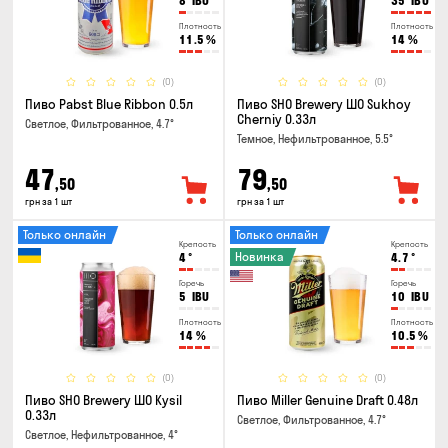
8
IBU
35
IBU
Плотность
Плотность
11.5
%
14
%
(0)
(0)
Пиво Pabst Blue Ribbon 0.5л
Пиво SHO Brewery ШО Sukhoy
Cherniy 0.33л
Светлое, Фильтрованное, 4.7°
Темное, Нефильтрованное, 5.5°
47
79
,50
,50
грн за 1 шт
грн за 1 шт
Только онлайн
Только онлайн
Крепость
Крепость
Новинка
4
°
4.7
°
Горечь
Горечь
5
IBU
10
IBU
Плотность
Плотность
14
%
10.5
%
(0)
(0)
Пиво SHO Brewery ШО Kysil
Пиво Miller Genuine Draft 0.48л
0.33л
Светлое, Фильтрованное, 4.7°
Светлое, Нефильтрованное, 4°