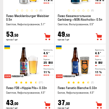
11.8
%
10.8
%
(0)
(0)
Пиво Mecklenburger Weisbier
Пиво безалкогольное
0.5л
Carlsberg «NON Alcoholic» 0.5л
Светлое, Нефильтрованное, 5.1°
Светлое, Фильтрованное, 0.5°
53
49
,50
,50
грн за 1 шт
грн за 1 шт
Крепость
Крепость
4.5
°
4.5
°
Горечь
Горечь
25
IBU
9
IBU
Плотность
Плотность
11
%
11
%
(27)
(2)
Пиво FDB «Hippie Pils» 0.33л
Пиво Fanatic Blanche 0.33л
Светлое, Нефильтрованное, 4.5°
Белое, Нефильтрованное, 4.5°
43
37
,00
,00
грн за 1 шт
грн за 1 шт