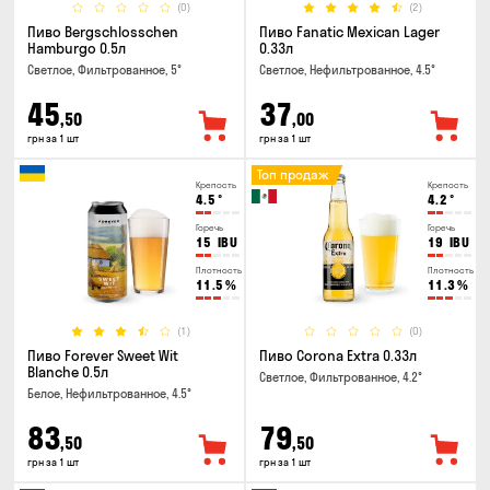
(0)
(2)
Пиво Bergschlosschen
Пиво Fanatic Mexican Lager
Hamburgo 0.5л
0.33л
Светлое, Фильтрованное, 5°
Светлое, Нефильтрованное, 4.5°
45
37
,50
,00
грн за 1 шт
грн за 1 шт
Топ продаж
Крепость
Крепость
4.5
°
4.2
°
Горечь
Горечь
15
IBU
19
IBU
Плотность
Плотность
11.5
%
11.3
%
(1)
(0)
Пиво Forever Sweet Wit
Пиво Corona Extra 0.33л
Blanche 0.5л
Светлое, Фильтрованное, 4.2°
Белое, Нефильтрованное, 4.5°
83
79
,50
,50
грн за 1 шт
грн за 1 шт