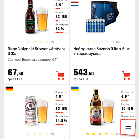
Крепость
4.4
°
Горечь
12
IBU
Плотность
12
%
(0)
(0)
Пиво Volynski Browar «Amber»
Набор пива Bavaria 0.5л х 6шт
0.35л
+ термосумка
Светлое, Нефильтрованное, 4.4°
67
543
,50
,50
грн за 1 шт
грн за 1 шт
Крепость
Крепость
4.8
°
4.9
°
Горечь
Горечь
23
IBU
10
IBU
Плотность
Плотность
11.8
%
11
%
(0)
(3)