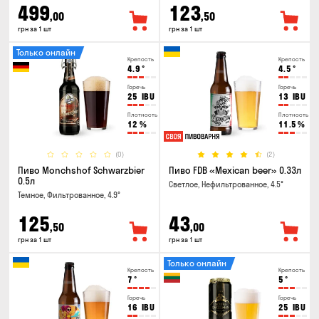
499
123
,00
,50
грн за 1 шт
грн за 1 шт
Только онлайн
Крепость
Крепость
4.9
°
4.5
°
Горечь
Горечь
25
IBU
13
IBU
Плотность
Плотность
12
%
11.5
%
(0)
(2)
Пиво Monchshof Schwarzbier
Пиво FDB «Mexican beer» 0.33л
0.5л
Светлое, Нефильтрованное, 4.5°
Темное, Фильтрованное, 4.9°
125
43
,50
,00
грн за 1 шт
грн за 1 шт
Только онлайн
Крепость
Крепость
7
°
5
°
Горечь
Горечь
16
IBU
25
IBU