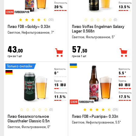
Плотность
Плотность
20
%
13.5
%
(30)
(0)
Пиво FDB «Goldy» 0.33л
Пиво Volfas Engelman Galaxy
Lager 0.568л
Светлое, Нефильтрованное, 7°
Светлое, Фильтрованное, 5°
43
57
,00
,50
грн за 1 шт
грн за 1 шт
Только онлайн
Крепость
Крепость
0
°
5.5
°
Горечь
Горечь
15
IBU
60
IBU
Плотность
Плотность
11.5
%
17.5
%
(0)
(26)
Пиво безалкогольное
Пиво FDB «Puaripa» 0.33л
Clausthaler Classic 0.5л
Светлое, Нефильтрованное, 5.5°
Светлое, Фильтрованное, 0°