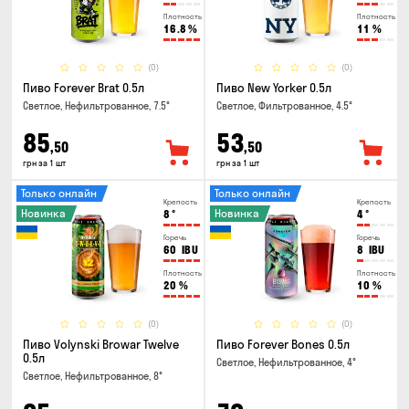
Плотность
Плотность
16.8
%
11
%
(0)
(0)
Пиво Forever Brat 0.5л
Пиво New Yorker 0.5л
Светлое, Нефильтрованное, 7.5°
Светлое, Фильтрованное, 4.5°
85
53
,50
,50
грн за 1 шт
грн за 1 шт
Только онлайн
Только онлайн
Крепость
Крепость
Новинка
Новинка
8
°
4
°
Горечь
Горечь
60
IBU
8
IBU
Плотность
Плотность
20
%
10
%
(0)
(0)
Пиво Volynski Browar Twelve
Пиво Forever Bones 0.5л
0.5л
Светлое, Нефильтрованное, 4°
Светлое, Нефильтрованное, 8°