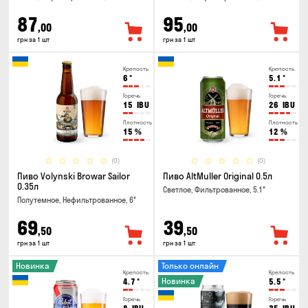
87
95
,00
,00
грн за 1 шт
грн за 1 шт
Крепость
Крепость
6
°
5.1
°
Горечь
Горечь
15
IBU
26
IBU
Плотность
Плотность
15
%
12
%
(0)
(0)
Пиво Volynski Browar Sailor
Пиво AltMuller Original 0.5л
0.35л
Светлое, Фильтрованное, 5.1°
Полутемное, Нефильтрованное, 6°
69
39
,50
,50
грн за 1 шт
грн за 1 шт
Новинка
Только онлайн
Крепость
Крепость
Новинка
4.7
°
5.5
°
Горечь
Горечь