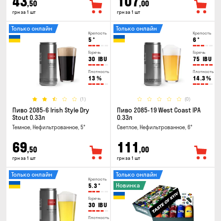
43
107
,50
,00
грн за 1 шт
грн за 1 шт
Только онлайн
Только онлайн
Крепость
Крепость
5
°
6
°
Горечь
Горечь
30
IBU
75
IBU
Плотность
Плотность
13
%
14.3
%
(1)
(0)
Пиво 2085-6 Irish Style Dry
Пиво 2085-19 West Coast IPA
Stout 0.33л
0.33л
Темное, Нефильтрованное, 5°
Светлое, Нефильтрованное, 6°
69
111
,50
,00
грн за 1 шт
грн за 1 шт
Только онлайн
Только онлайн
Крепость
Новинка
5.3
°
Горечь
30
IBU
Плотность