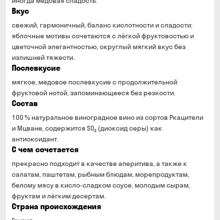
иногда медовая сладость.
Вкус
свежий, гармоничный, баланс кислотности и сладости:
яблочные мотивы сочетаются с лёгкой фруктовостью и
цветочной элегантностью, округлый мягкий вкус без
излишней тяжести.
Послевкусие
мягкое, медовое послевкусие с продолжительной
фруктовой нотой, запоминающееся без резкости.
Состав
100 % натуральное виноградное вино из сортов Ркацители
и Мцване, содержится SO₂ (диоксид серы) как
антиоксидант.
С чем сочетается
прекрасно подходит в качестве аперитива, а также к
салатам, паштетам, рыбным блюдам, морепродуктам,
белому мясу в кисло‑сладком соусе, молодым сырам,
фруктам и лёгким десертам.
Страна происхождения