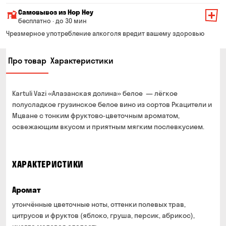
Минимальная сумма всего заказа — 200 грн
Самовывоз из Hop Hey
Стоимость доставки зависит от суммы всего заказа:
бесплатно · до 30 мин
От 200 до 299 грн
Минимальная сумма всего заказа — 250 грн
139 грн
Чрезмерное употребление алкоголя вредит вашему здоровью
Время сборки заказа — до 30 мин
От 300 до 399 грн
99 грн
Про товар
Характеристики
Можете без очереди забрать из магазина в удобное
От 400 до 699 грн
79 грн
для Вас время
Оплата:
От 700 грн
бесплатно
Kartuli Vazi «Алазанская долина» белое — лёгкое
наличными в магазине
Срок доставки — до 90 минут
полусладкое грузинское белое вино из сортов Ркацители и
банковской картой на сайте и в магазине
Мцване с тонким фруктово‑цветочным ароматом,
*на время доставки могут влиять воздушные тревоги
Оплата:
освежающим вкусом и приятным мягким послевкусием.
наличными курьеру
банковской картой на сайте
ХАРАКТЕРИСТИКИ
Аромат
утончённые цветочные ноты, оттенки полевых трав,
цитрусов и фруктов (яблоко, груша, персик, абрикос),