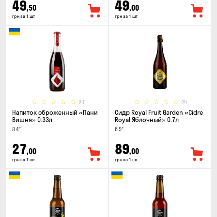
49
49
,50
,00
грн за 1 шт
грн за 1 шт
(0)
(0)
Напиток сброженный «Пани
Сидр Royal Fruit Garden «Cidre
Вишня» 0.33л
Royal Яблочный» 0.7л
8.4°
6.9°
27
89
,00
,00
грн за 1 шт
грн за 1 шт