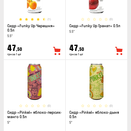
(1)
(0)
Сидр «Funky Up Черешня»
Сидр «Funky Up Гранат» 0.5л
0.5л
5.5°
5.5°
47
47
,50
,50
грн за 1 шт
грн за 1 шт
(0)
(0)
Сидр «Pinkel» яблоко-персик-
Сидр «Pinkel» яблоко-дыня
манго 0.5л
0.5л
5°
5°