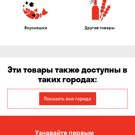
Вкусняшки
Другие товары
Эти товары также доступны в
таких городах:
Авангард
Александровка
Показать все города
Бабурка
Балабино
Белая Церковь
Белогородка
Узнавайте первым
Бережинка
Борисполь