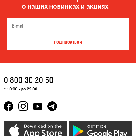
о наших новинках и акциях
Боярка
Бровары
Буча
Великая Северинка
Вита-Почтовая
Вишневое
ПОДПИСАТЬСЯ
Власовка
Вольная Терешковка
Вольное
Ворзель
Вышгород
Гатное
0 800 30 20 50
Гнедин
Гора
с 10:00 - до 22:00
Горбаневка
Горенка
Горишние Плавни
Гостомель
Днепр
Елизаветовка
Зазимье
Запорожье