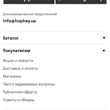
Ирпень
Калиновка
Для коммерческих предложений
Каменные Потоки
Каменское
info@hophey.ua
Карнауховка
Катериновка
Каталог
Келеберда
Киев
Клинцы
Княжичи
Покупателям
Корсунцы
Котовка
Акции и новости
Доставка и оплата
Коцюбинское
Кошары
Магазины
Красноселка
Кременчуг
Часто задаваемые вопросы
Кривой Рог
Кривуши
Публичная оферта
Советы и обзоры
Кропивницкий
Крюковщина