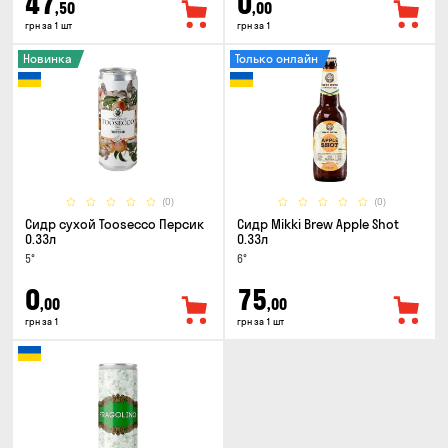
47
0
,50
,00
грн за 1 шт
грн за 1
Новинка
Только онлайн
(0)
(0)
Сидр сухой Toosecco Персик
Сидр Mikki Brew Apple Shot
0.33л
0.33л
5°
6°
0
75
,00
,00
грн за 1
грн за 1 шт