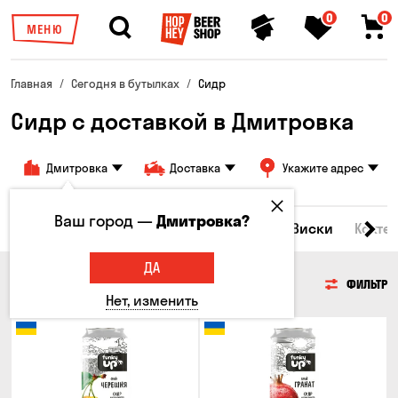
0
0
МЕНЮ
Главная
Сегодня в бутылках
Сидр
Сидр с доставкой в Дмитровка
Дмитровка
Доставка
Укажите адрес
Ваш город —
Дмитровка?
Все товары
Пиво
Сидр
Вино
Виски
Кокте
ДА
СИДР
ФИЛЬТР
Нет, изменить