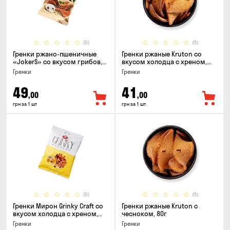
(0)
(0)
Гренки ржано-пшеничные
Гренки ржаные Kruton со
«JokerS» со вкусом грибов,
вкусом холодца с хреном,
80г
80г
Гренки
Гренки
49
41
,00
,00
грн за 1 шт
грн за 1 шт
(0)
(0)
Гренки Мирон Grinky Craft со
Гренки ржаные Kruton с
вкусом холодца с хреном,
чесноком, 80г
100г
Гренки
Гренки