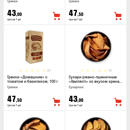
Гренки
Гренки
43
47
,00
,50
грн за 1 шт
грн за 1 шт
(0)
(0)
Гренки «Домашние» с
Сухари ржано-пшеничные
томатом и базиликом, 100 г
«Хвилясті» со вкусом хрена,
75г
Гренки
Сухарики
47
43
,50
,00
грн за 1 шт
грн за 1 шт