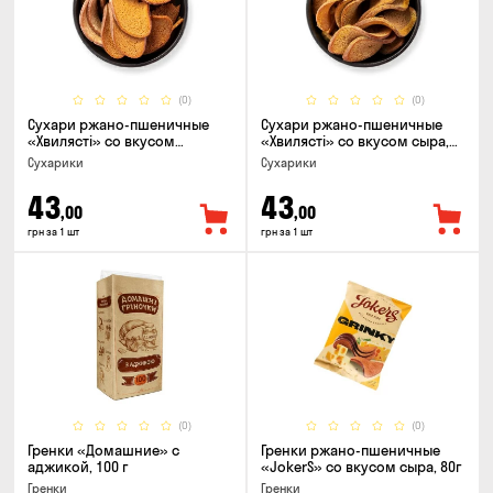
(0)
(0)
Сухари ржано-пшеничные
Сухари ржано-пшеничные
«Хвилясті» со вкусом
«Хвилясті» со вкусом сыра,
чеснока, 75г
75г
Сухарики
Сухарики
43
43
,00
,00
грн за 1 шт
грн за 1 шт
(0)
(0)
Гренки «Домашние» с
Гренки ржано-пшеничные
аджикой, 100 г
«JokerS» со вкусом сыра, 80г
Гренки
Гренки