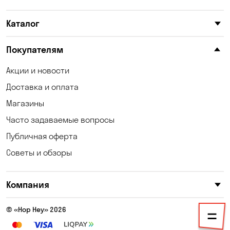
Каменское
Карнауховка
Каталог
Катериновка
Келеберда
Киев
Клинцы
Покупателям
Княжичи
Корсунцы
Акции и новости
Доставка и оплата
Котовка
Коцюбинское
Магазины
Кошары
Красноселка
Часто задаваемые вопросы
Кременчуг
Кривой Рог
Публичная оферта
Советы и обзоры
Кривуши
Кропивницкий
Крюковщина
Кулеши
Компания
Кушугум
Лески
© «Hop Hey» 2026
Лесники
Лозоватка