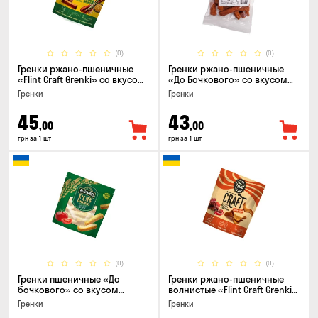
(0)
(0)
Гренки ржано-пшеничные
Гренки ржано-пшеничные
«Flint Craft Grenki» со вкусом
«До Бочкового» со вкусом
кабаносов и горчицы, 80г
рулька из печи, 100г
Гренки
Гренки
45
43
,00
,00
грн за 1 шт
грн за 1 шт
(0)
(0)
Гренки пшеничные «До
Гренки ржано-пшеничные
бочкового» со вкусом
волнистые «Flint Craft Grenki»
томаты по-домашнему, 120г
со вкусом острых джерки,
Гренки
Гренки
80г