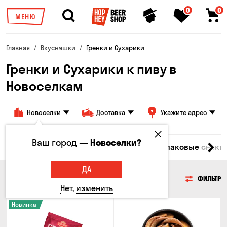
0
0
МЕНЮ
Главная
Вкусняшки
Гренки и Сухарики
Гренки и Сухарики к пиву в
Новоселкам
Новоселки
Доставка
Укажите адрес
Ваш город —
Новоселки?
емечки
Чипсы
Гренки и Сухарики
Злаковые снеки
ДА
ГРЕНКИ И СУХАРИКИ
ФИЛЬТР
Нет, изменить
Новинка