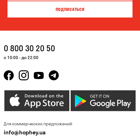
Вита-Почтовая
Вишневое
ПОДПИСАТЬСЯ
Власовка
Вольная Терешковка
Вольное
Ворзель
Вышгород
Гатное
0 800 30 20 50
Гнедин
Гора
с 10:00 - до 22:00
Горбаневка
Горенка
Горишние Плавни
Гостомель
Дмитровка
Днепр
Елизаветовка
Зазимье
Запорожье
Ирпень
Для коммерческих предложений
Калиновка
Каменные Потоки
info@hophey.ua