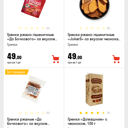
(0)
(0)
Гренки ржано-пшеничные
Гренки ржано-пшеничные
«До Бочкового» со вкусом
«JokerS» со вкусом чеснока,
телятины и аджики, 75г
80 г
Гренки
Гренки
49
49
,00
,00
грн за 1 шт
грн за 1 шт
Топ продаж
(0)
(5)
Гренки ржаные «До
Гренки «Домашние» с
Бочкового» со вкусом
чесноком, 100 г
чеснок, 100г