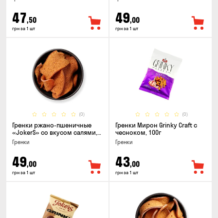
47
49
,50
,00
грн за 1 шт
грн за 1 шт
(0)
(0)
Гренки ржано-пшеничные
Гренки Мирон Grinky Craft с
«JokerS» со вкусом салями,
чесноком, 100г
80г
Гренки
Гренки
49
43
,00
,00
грн за 1 шт
грн за 1 шт