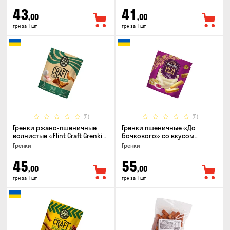
43
41
,00
,00
грн за 1 шт
грн за 1 шт
(0)
(0)
Гренки ржано-пшеничные
Гренки пшеничные «До
волнистые «Flint Craft Grenki»
бочкового» со вкусом
со вкусом чеснока, 80г
холодец с хреном, 120г
Гренки
Гренки
45
55
,00
,00
грн за 1 шт
грн за 1 шт