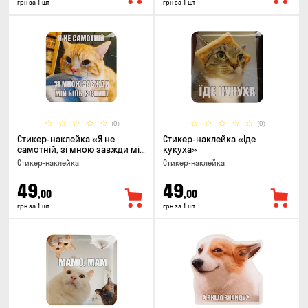
грн за 1 шт
грн за 1 шт
(0)
(0)
Стикер-наклейка «Я не
Стикер-наклейка «Їде
самотній, зі мною завжди мій
кукуха»
біль в спині»
Стикер-наклейка
Стикер-наклейка
49
49
,00
,00
грн за 1 шт
грн за 1 шт