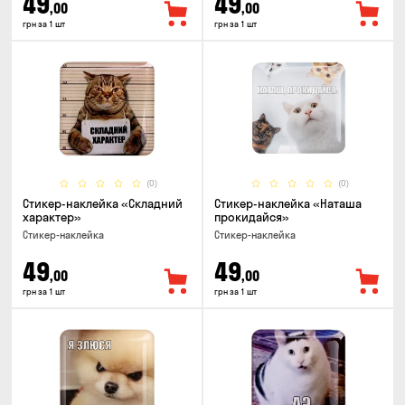
49
49
,00
,00
грн за 1 шт
грн за 1 шт
(0)
(0)
Стикер-наклейка «Складний
Стикер-наклейка «Наташа
характер»
прокидайся»
Стикер-наклейка
Стикер-наклейка
49
49
,00
,00
грн за 1 шт
грн за 1 шт