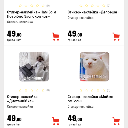
(0)
(0)
Стикер-наклейка «Нам Всім
Стикер-наклейка «Депрешн»
Потрібно Заспокоїтись»
Стикер-наклейка
Стикер-наклейка
49
49
,00
,00
грн за 1 шт
грн за 1 шт
(0)
(0)
Стикер-наклейка
Стикер-наклейка «Майже
«Дистанційка»
сміюсь»
Стикер-наклейка
Стикер-наклейка
49
49
,00
,00
грн за 1 шт
грн за 1 шт