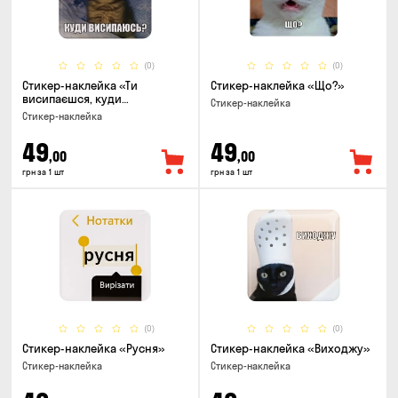
(0)
(0)
Стикер-наклейка «Ти
Стикер-наклейка «Що?»
висипаєшся, куди
Стикер-наклейка
висипаюсь»
Стикер-наклейка
49
49
,00
,00
грн за 1 шт
грн за 1 шт
(0)
(0)
Стикер-наклейка «Русня»
Стикер-наклейка «Виходжу»
Стикер-наклейка
Стикер-наклейка