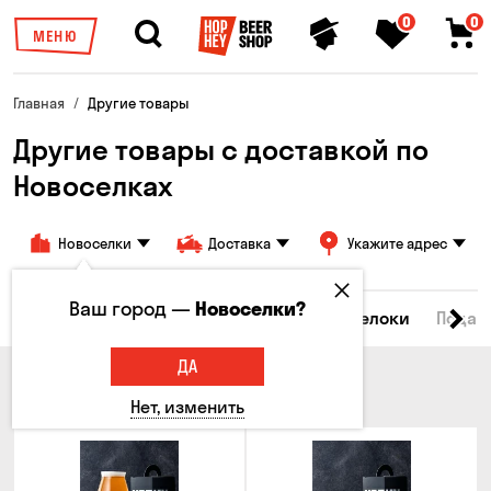
0
0
МЕНЮ
Главная
Другие товары
Другие товары c доставкой по
Новоселках
Новоселки
Доставка
Укажите адрес
Ваш город —
Новоселки?
Все товары
Бокалы и кружки
Брелоки
Подар
ДА
БОКАЛЫ И КРУЖКИ
Нет, изменить