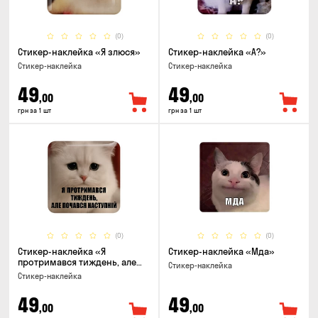
(0)
(0)
Стикер-наклейка «Я злюся»
Стикер-наклейка «А?»
Стикер-наклейка
Стикер-наклейка
49
49
,00
,00
грн за 1 шт
грн за 1 шт
(0)
(0)
Стикер-наклейка «Я
Стикер-наклейка «Мда»
протримався тиждень, але
Стикер-наклейка
почався наступний»
Стикер-наклейка
49
49
,00
,00