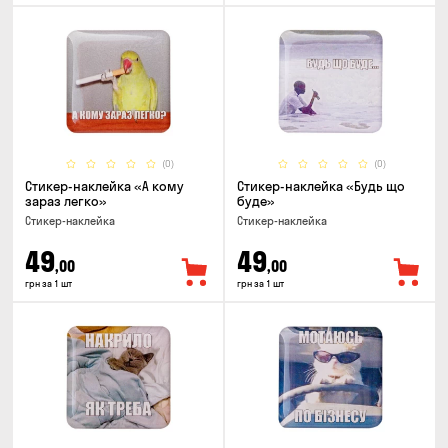
(0)
(0)
Стикер-наклейка «А кому
Стикер-наклейка «Будь що
зараз легко»
буде»
Стикер-наклейка
Стикер-наклейка
49
49
,00
,00
грн за 1 шт
грн за 1 шт