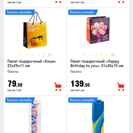
грн за 1 шт
грн за 1 шт
Только онлайн
Только онлайн
(0)
(0)
Пакет подарочный «Киця»
Пакет подарочный «Happy
22x25x11 см
Birthday to you» 31x35x15 cм
Пакеты
Пакеты
79
139
,50
,50
грн за 1 шт
грн за 1 шт
Только онлайн
Только онлайн