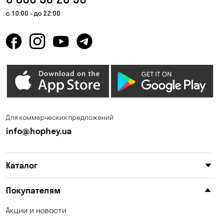
Гнедин
Гора
с 10:00 - до 22:00
Горбаневка
Горенка
Горишние Плавни
Гостомель
Дмитровка
Днепр
Елизаветовка
Зазимье
Запорожье
Ирпень
Для коммерческих предложений
Калиновка
Каменные Потоки
info@hophey.ua
Каменское
Карнауховка
Каталог
Катериновка
Келеберда
Киев
Клинцы
Покупателям
Княжичи
Корсунцы
Акции и новости