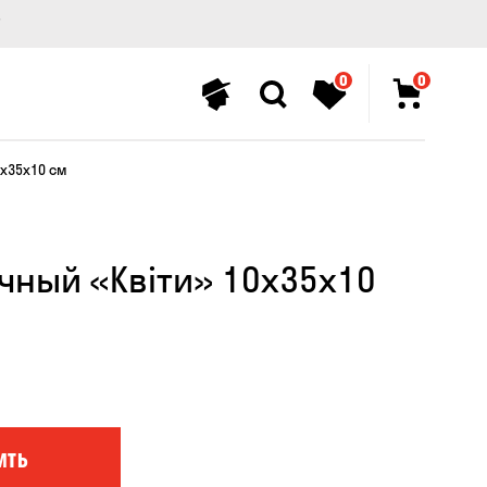
0
0
0x35x10 см
чный «Квіти» 10x35x10
ИТЬ