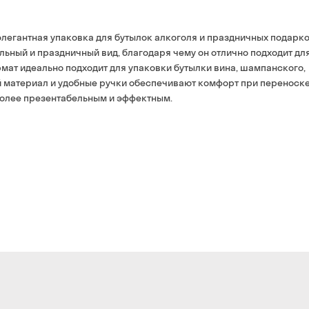
Оплата:
наличными курьеру
легантная упаковка для бутылок алкоголя и праздничных подарко
банковской картой на 
льный и праздничный вид, благодаря чему он отлично подходит дл
рмат идеально подходит для упаковки бутылки вина, шампанского,
ый материал и удобные ручки обеспечивают комфорт при переноске
более презентабельным и эффектным.