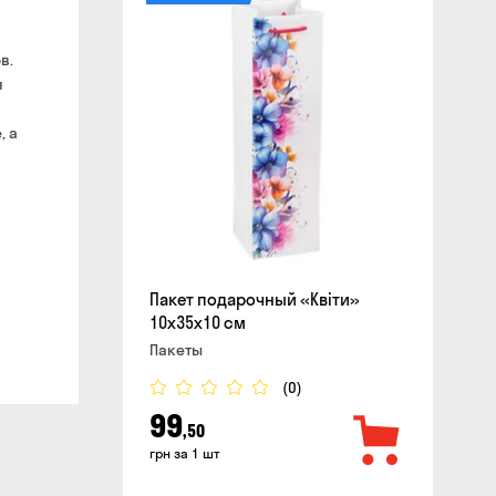
в.
сайте
я
, а
Пакет подарочный «Квіти»
10x35x10 см
Пакеты
(0)
99
,50
грн за 1 шт