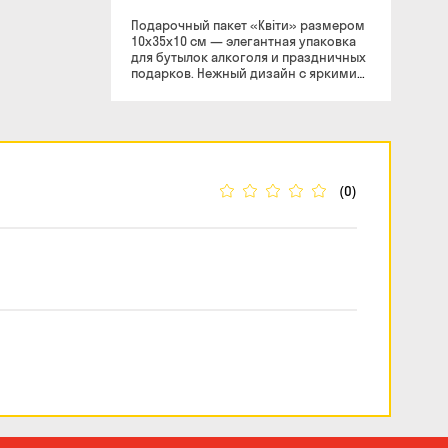
Подарочный пакет «Квіти» размером
10x35x10 см — элегантная упаковка
для бутылок алкоголя и праздничных
подарков. Нежный дизайн с яркими
цветами придает пакету стильный и
праздничный вид, благодаря чему он
отлично подходит для поздравлений,
торжеств и особых случаев. Узкий
формат идеально подходит для
упаковки бутылки вина,
шампанского, виски, крафтового
(0)
пива или другого напитка. Плотный
материал и удобные ручки
обеспечивают комфорт при
переноске, а аккуратное оформление
помогает сделать подарок более
презентабельным и эффектным.