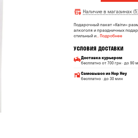
Наличие в магазинах (5
Подарочный пакет «Квіти» раз
алкоголя и праздничных подар
стильный и
… Подробнее
УСЛОВИЯ ДОСТАВКИ
Доставка курьером
бесплатно от 700 грн · до 90 
Минимальная сумма всего
Самовывоз из Hop Hey
Стоимость доставки завис
бесплатно · до 30 мин
От 200 до 299 грн
Минимальная сумма вс
Время сборки заказа —
От 300 до 399 грн
Можете без очереди за
От 400 до 699 грн
Оплата:
наличными в магазине
От 700 грн
банковской картой на с
Срок доставки — до 90 ми
*на время доставки могут 