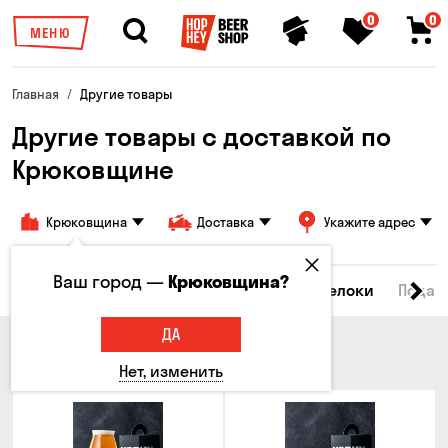
0
0
МЕНЮ
Главная
Другие товары
Другие товары c доставкой по
Крюковщине
Крюковщина
Доставка
Укажите адрес
Ваш город —
Крюковщина?
Все товары
Бокалы и кружки
Брелоки
Подар
ДА
БОКАЛЫ И КРУЖКИ
Нет, изменить