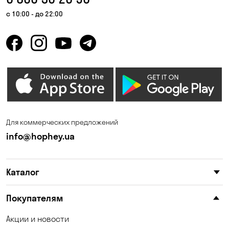
Гнедин
Гора
с 10:00 - до 22:00
Горбаневка
Горенка
Горишние Плавни
Гостомель
Дмитровка
Днепр
Елизаветовка
Зазимье
Запорожье
Ирпень
Для коммерческих предложений
Калиновка
Каменные Потоки
info@hophey.ua
Каменское
Карнауховка
Каталог
Катериновка
Келеберда
Киев
Клинцы
Покупателям
Княжичи
Корсунцы
Акции и новости