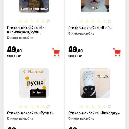
(0)
(0)
Стикер-наклейка «Ти
Стикер-наклейка «Що?»
висипаєшся, куди
Стикер-наклейка
висипаюсь»
Стикер-наклейка
49
49
,00
,00
грн за 1 шт
грн за 1 шт
(0)
(0)
Стикер-наклейка «Русня»
Стикер-наклейка «Виходжу»
Стикер-наклейка
Стикер-наклейка