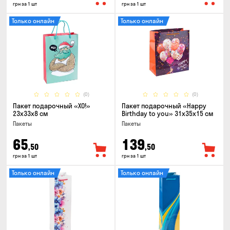
грн за 1 шт
грн за 1 шт
Только онлайн
Только онлайн
(0)
(0)
Пакет подарочный «ХО!»
Пакет подарочный «Happy
23x33x8 см
Birthday to you» 31x35x15 cм
Пакеты
Пакеты
65
139
,50
,50
грн за 1 шт
грн за 1 шт
Только онлайн
Только онлайн