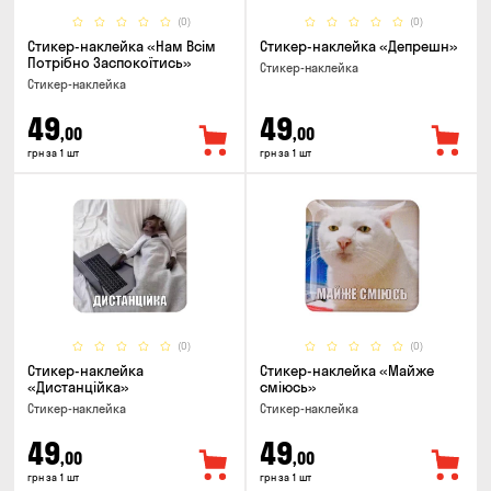
(0)
(0)
Стикер-наклейка «Нам Всім
Стикер-наклейка «Депрешн»
Потрібно Заспокоїтись»
Стикер-наклейка
Стикер-наклейка
49
49
,00
,00
грн за 1 шт
грн за 1 шт
(0)
(0)
Стикер-наклейка
Стикер-наклейка «Майже
«Дистанційка»
сміюсь»
Стикер-наклейка
Стикер-наклейка
49
49
,00
,00
грн за 1 шт
грн за 1 шт