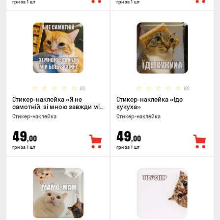
грн за 1 шт
грн за 1 шт
(0)
(0)
Стикер-наклейка «Я не
Стикер-наклейка «Їде
самотній, зі мною завжди мій
кукуха»
біль в спині»
Стикер-наклейка
Стикер-наклейка
49
49
,00
,00
грн за 1 шт
грн за 1 шт