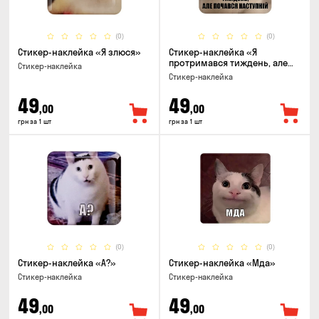
(0)
(0)
Стикер-наклейка «Я злюся»
Стикер-наклейка «Я
протримався тиждень, але
Стикер-наклейка
почався наступний»
Стикер-наклейка
49
49
,00
,00
грн за 1 шт
грн за 1 шт
(0)
(0)
Стикер-наклейка «А?»
Стикер-наклейка «Мда»
Стикер-наклейка
Стикер-наклейка
49
49
,00
,00