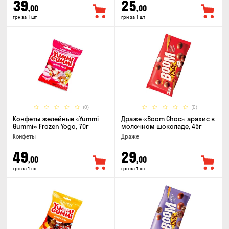
39
25
,00
,00
грн за 1 шт
грн за 1 шт
(0)
(0)
Конфеты желейные «Yummi
Драже «Boom Choc» арахис в
Gummi» Frozen Yogo, 70г
молочном шоколаде, 45г
Конфеты
Драже
49
29
,00
,00
грн за 1 шт
грн за 1 шт