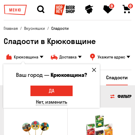
0
0
МЕНЮ
Главная
Вкусняшки
Сладости
Сладости в Крюковщине
Крюковщина
Доставка
Укажите адрес
Ваш город —
Крюковщина?
сы
Гренки и Сухарики
Злаковые снеки
Сладости
ДА
СЛАДОСТИ
ФИЛЬТР
Нет, изменить