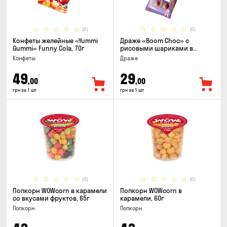
(0)
(0)
Конфеты желейные «Yummi
Драже «Boom Choc» с
Gummi» Funny Cola, 70г
рисовыми шариками в
молочном шоколаде, 30г
Конфеты
Драже
49
29
,00
,00
грн за 1 шт
грн за 1 шт
(0)
(0)
Попкорн WOWcorn в карамели
Попкорн WOWcorn в
со вкусами фруктов, 65г
карамели, 60г
Попкорн
Попкорн