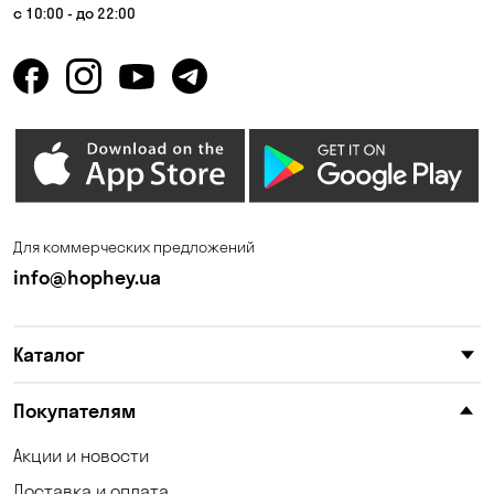
Гнедин
Гора
с 10:00 - до 22:00
Горбаневка
Горенка
Горишние Плавни
Гостомель
Дмитровка
Днепр
Елизаветовка
Зазимье
Запорожье
Ирпень
Для коммерческих предложений
Калиновка
Каменные Потоки
info@hophey.ua
Каменское
Карнауховка
Каталог
Катериновка
Келеберда
Киев
Клинцы
Покупателям
Княжичи
Корсунцы
Акции и новости
Доставка и оплата