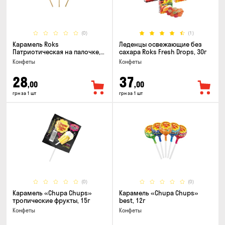
(0)
(1)
Карамель Roks
Леденцы освежающие без
Патриотическая на палочке,
сахара Roks Fresh Drops, 30г
50г
Конфеты
Конфеты
28
37
,00
,00
грн за 1 шт
грн за 1 шт
(0)
(0)
Карамель «Chupa Chups»
Карамель «Chupa Chups»
тропические фрукты, 15г
best, 12г
Конфеты
Конфеты