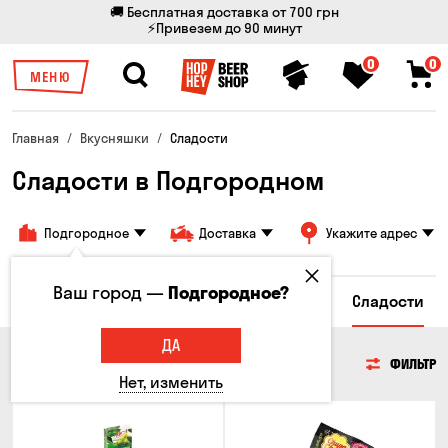
🚚 Бесплатная доставка от 700 грн
⚡Привезем до 90 минут
0
0
МЕНЮ
Главная
Вкусняшки
Сладости
Сладости в Подгородном
Подгородное
Доставка
Укажите адрес
Ваш город —
Подгородное?
сы
Гренки и Сухарики
Злаковые снеки
Сладости
ДА
СЛАДОСТИ
ФИЛЬТР
Нет, изменить