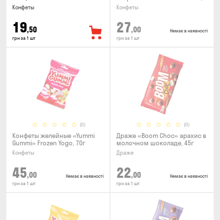
50г
Конфеты
Конфеты
19
27
,50
,00
Немає в наявності
грн за 1 шт
грн за 1 шт
(0)
(0)
Конфеты желейные «Yummi
Драже «Boom Choc» арахис в
Gummi» Frozen Yogo, 70г
молочном шоколаде, 45г
Конфеты
Драже
45
22
,00
,00
Немає в наявності
Немає в наявності
грн за 1 шт
грн за 1 шт