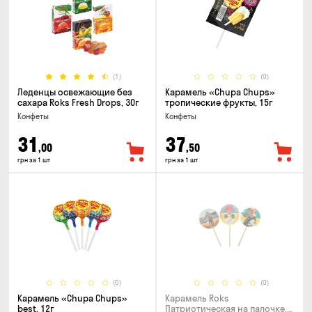
(1)
(0)
Леденцы освежающие без
Карамель «Chupa Chups»
сахара Roks Fresh Drops, 30г
тропические фрукты, 15г
Конфеты
Конфеты
31
37
,00
,50
грн за 1 шт
грн за 1 шт
(0)
(0)
Карамель «Chupa Chups»
Карамель Roks
best, 12г
Патриотическая на палочке,