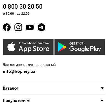
Вышгород
Гатное
0 800 30 20 50
Гнедин
Гора
с 10:00 - до 22:00
Горбаневка
Горенка
Горишние Плавни
Гостомель
Дмитровка
Днепр
Елизаветовка
Зазимье
Запорожье
Ирпень
Для коммерческих предложений
Калиновка
Каменные Потоки
info@hophey.ua
Каменское
Карнауховка
Каталог
Катериновка
Келеберда
Киев
Клинцы
Покупателям