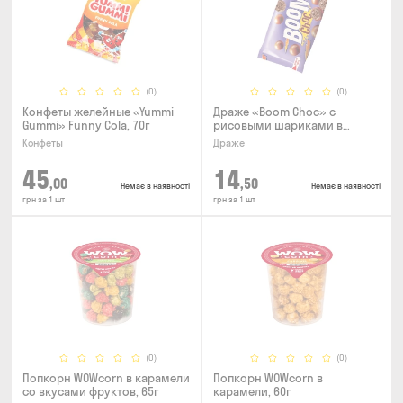
(0)
(0)
Конфеты желейные «Yummi
Драже «Boom Choc» с
Gummi» Funny Cola, 70г
рисовыми шариками в
молочном шоколаде, 30г
Конфеты
Драже
45
14
,00
,50
Немає в наявності
Немає в наявності
грн за 1 шт
грн за 1 шт
(0)
(0)
Попкорн WOWcorn в карамели
Попкорн WOWcorn в
со вкусами фруктов, 65г
карамели, 60г