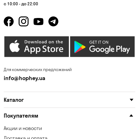
Гнедин
Гора
с 10:00 - до 22:00
Горбаневка
Горенка
Горишние Плавни
Гостомель
Дмитровка
Днепр
Елизаветовка
Зазимье
Запорожье
Ирпень
Для коммерческих предложений
Калиновка
Каменные Потоки
info@hophey.ua
Каменское
Карнауховка
Каталог
Катериновка
Келеберда
Киев
Клинцы
Покупателям
Княжичи
Корсунцы
Акции и новости
Доставка и оплата