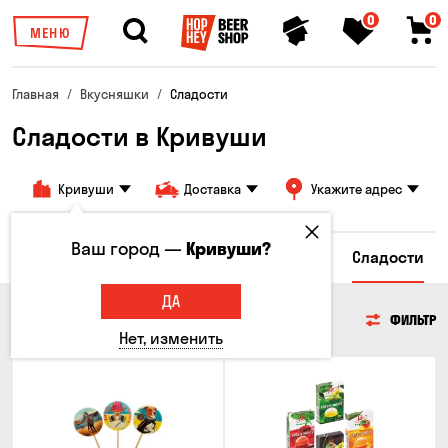
0
0
МЕНЮ
Главная
Вкусняшки
Сладости
Сладости в Кривуши
Кривуши
Доставка
Укажите адрес
Ваш город —
Кривуши?
сы
Гренки и Сухарики
Злаковые снеки
Сладости
ДА
СЛАДОСТИ
ФИЛЬТР
Нет, изменить