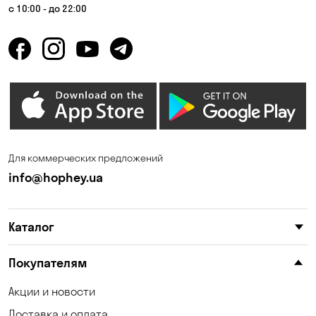
Гнедин
Гора
с 10:00 - до 22:00
Горбаневка
Горенка
Горишние Плавни
Гостомель
Дмитровка
Днепр
Елизаветовка
Зазимье
Запорожье
Ирпень
Для коммерческих предложений
Калиновка
Каменные Потоки
info@hophey.ua
Каменское
Карнауховка
Каталог
Катериновка
Келеберда
Киев
Клинцы
Покупателям
Княжичи
Корсунцы
Акции и новости
Доставка и оплата