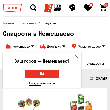
0
0
МЕНЮ
Главная
Вкусняшки
Сладости
Сладости в Немешаево
Немешаево
Доставка
Укажите адрес
Ваш город —
Немешаево?
сы
Гренки и Сухарики
Злаковые снеки
Сладости
ДА
СЛАДОСТИ
ФИЛЬТР
Нет, изменить