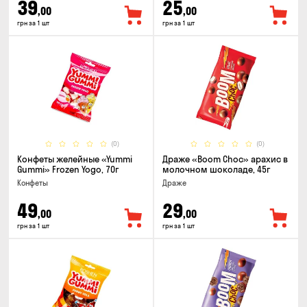
39
25
,00
,00
грн за 1 шт
грн за 1 шт
(0)
(0)
Конфеты желейные «Yummi
Драже «Boom Choc» арахис в
Gummi» Frozen Yogo, 70г
молочном шоколаде, 45г
Конфеты
Драже
49
29
,00
,00
грн за 1 шт
грн за 1 шт