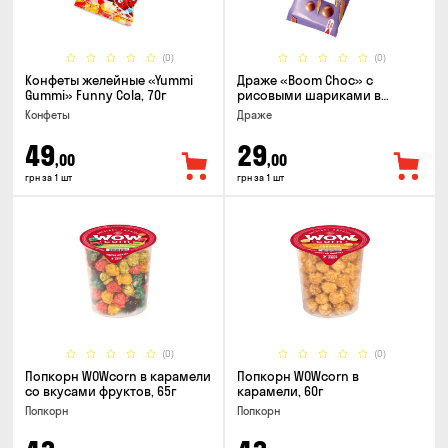
(0)
(0)
Конфеты желейные «Yummi
Драже «Boom Choc» с
Gummi» Funny Cola, 70г
рисовыми шариками в
молочном шоколаде, 30г
Конфеты
Драже
49
29
,00
,00
грн за 1 шт
грн за 1 шт
(0)
(0)
Попкорн WOWcorn в карамели
Попкорн WOWcorn в
со вкусами фруктов, 65г
карамели, 60г
Попкорн
Попкорн