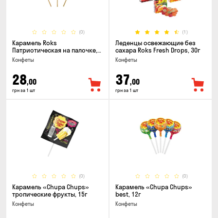
(0)
(1)
Карамель Roks
Леденцы освежающие без
Патриотическая на палочке,
сахара Roks Fresh Drops, 30г
50г
Конфеты
Конфеты
28
37
,00
,00
грн за 1 шт
грн за 1 шт
(0)
(0)
Карамель «Chupa Chups»
Карамель «Chupa Chups»
тропические фрукты, 15г
best, 12г
Конфеты
Конфеты