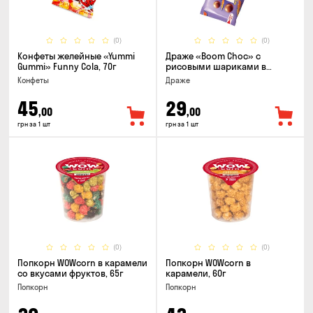
(0)
(0)
Конфеты желейные «Yummi
Драже «Boom Choc» с
Gummi» Funny Cola, 70г
рисовыми шариками в
молочном шоколаде, 30г
Конфеты
Драже
45
29
,00
,00
грн за 1 шт
грн за 1 шт
(0)
(0)
Попкорн WOWcorn в карамели
Попкорн WOWcorn в
со вкусами фруктов, 65г
карамели, 60г
Попкорн
Попкорн