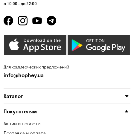
Гора
Горбаневка
с 10:00 - до 22:00
Горенка
Горишние Плавни
Гостомель
Дмитровка
Днепр
Елизаветовка
Зазимье
Запорожье
Ирпень
Калиновка
Для коммерческих предложений
Каменные Потоки
Каменское
info@hophey.ua
Карнауховка
Катериновка
Каталог
Келеберда
Киев
Клинцы
Княжичи
Покупателям
Корсунцы
Котовка
Акции и новости
Доставка и оплата