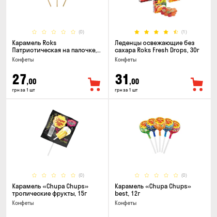
(0)
(1)
Карамель Roks
Леденцы освежающие без
Патриотическая на палочке,
сахара Roks Fresh Drops, 30г
50г
Конфеты
Конфеты
27
31
,00
,00
грн за 1 шт
грн за 1 шт
(0)
(0)
Карамель «Chupa Chups»
Карамель «Chupa Chups»
тропические фрукты, 15г
best, 12г
Конфеты
Конфеты