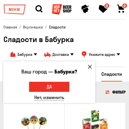
0
0
МЕНЮ
Главная
Вкусняшки
Сладости
Сладости в Бабурка
Бабурка
Доставка
Укажите адрес
Ваш город —
Бабурка?
сы
Гренки и Сухарики
Злаковые снеки
Сладости
ДА
СЛАДОСТИ
ФИЛЬТР
Нет, изменить