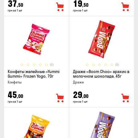
37
19
,50
,50
грн за 1 шт
грн за 1 шт
(0)
(0)
Конфеты желейные «Yummi
Драже «Boom Choc» арахис в
Gummi» Frozen Yogo, 70г
молочном шоколаде, 45г
Конфеты
Драже
45
29
,00
,00
грн за 1 шт
грн за 1 шт