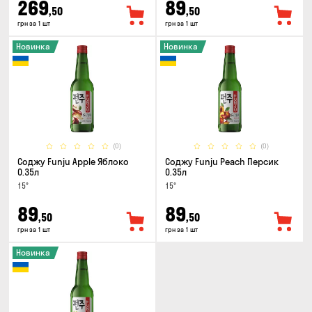
269
89
,50
,50
грн за 1 шт
грн за 1 шт
Новинка
Новинка
(0)
(0)
Соджу Funju Apple Яблоко
Соджу Funju Peach Персик
0.35л
0.35л
15°
15°
89
89
,50
,50
грн за 1 шт
грн за 1 шт
Новинка