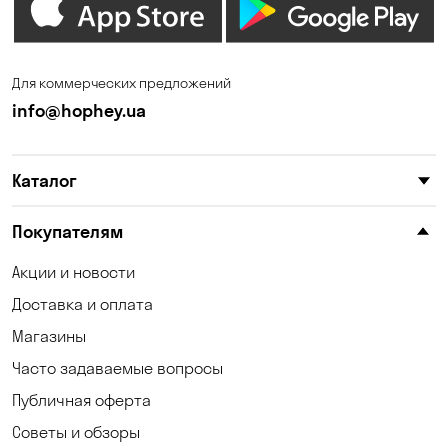
Зазимье
Запорожье
Ирпень
Калиновка
Для коммерческих предложений
Каменные Потоки
Каменское
info@hophey.ua
Карнауховка
Катериновка
Каталог
Келеберда
Киев
Клинцы
Княжичи
Покупателям
Корсунцы
Котовка
Акции и новости
Доставка и оплата
Коцюбинское
Кошары
Магазины
Красноселка
Кременчуг
Часто задаваемые вопросы
Кривой Рог
Кривуши
Публичная оферта
Советы и обзоры
Кропивницкий
Крюковщина