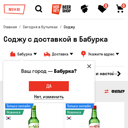
0
0
МЕНЮ
Главная
Сегодня в бутылках
Соджу
Соджу с доставкой в Бабурка
Бабурка
Доставка
Укажите адрес
Ваш город —
Бабурка?
ки
Коктейли
Водка
Соджу
Ликеры и настойки
ДА
СОДЖУ
ФИЛЬТР
Нет, изменить
Только онлайн
Только онлайн
Новинка
Новинка