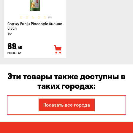
(0)
Соджу Funju Pineapple Ананас
0.35л
15°
89
,50
грн за 1 шт
Эти товары также доступны в
таких городах:
Авангард
Александровка
Показать все города
Балабино
Белая Церковь
Белогородка
Бережинка