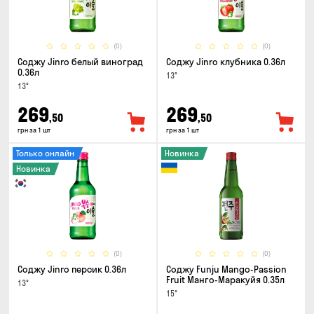
(0)
(0)
Соджу Jinro белый виноград
Соджу Jinro клубника 0.36л
0.36л
13°
13°
269
269
,50
,50
грн за 1 шт
грн за 1 шт
Только онлайн
Новинка
Новинка
(0)
(0)
Соджу Jinro персик 0.36л
Соджу Funju Mango-Passion
Fruit Манго-Маракуйя 0.35л
13°
15°