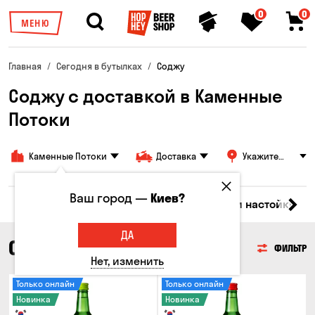
0
0
МЕНЮ
Главная
Сегодня в бутылках
Соджу
Соджу с доставкой в Каменные
Потоки
Каменные Потоки
Доставка
Укажите
адрес
Ваш город —
Киев?
но
Виски
Коктейли
Соджу
Ликеры и настойки
ДА
СОДЖУ
ФИЛЬТР
Нет, изменить
Только онлайн
Только онлайн
Новинка
Новинка