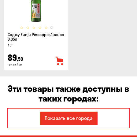
(0)
Соджу Funju Pineapple Ананас
0.35л
15°
89
,50
грн за 1 шт
Эти товары также доступны в
таких городах:
Авангард
Александровка
Показать все города
Бабурка
Балабино