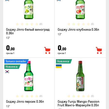
(0)
(0)
Соджу Jinro белый виноград
Соджу Jinro клубника 0.36л
0.36л
13°
13°
0
0
,00
,00
грн за 1
грн за 1
Только онлайн
Новинка
Новинка
(0)
(0)
Соджу Jinro персик 0.36л
Соджу Funju Mango-Passion
Fruit Манго-Маракуйя 0.35л
13°