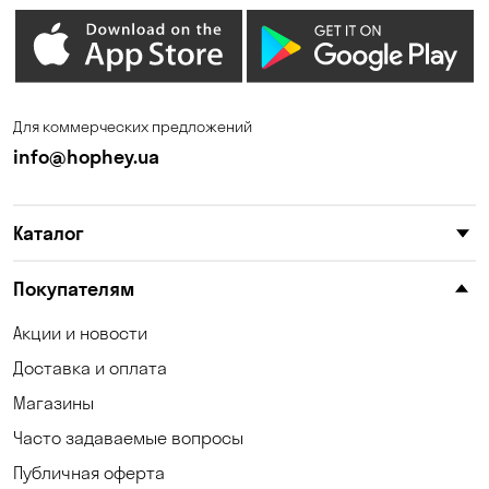
Дмитровка
Днепр
Елизаветовка
Зазимье
Запорожье
Ирпень
Для коммерческих предложений
Калиновка
Каменское
info@hophey.ua
Карнауховка
Катериновка
Каталог
Келеберда
Киев
Клинцы
Княжичи
Покупателям
Корсунцы
Котовка
Акции и новости
Доставка и оплата
Коцюбинское
Кошары
Магазины
Красноселка
Кременчуг
Часто задаваемые вопросы
Кривой Рог
Кривуши
Публичная оферта