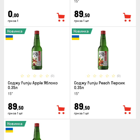
15°
0
89
,00
,50
грн за 1
грн за 1 шт
Новинка
Новинка
(0)
(0)
Соджу Funju Apple Яблоко
Соджу Funju Peach Персик
0.35л
0.35л
15°
15°
89
89
,50
,50
грн за 1 шт
грн за 1 шт
Новинка