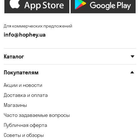
Елизаветовка
Зазимье
Запорожье
Ирпень
Для коммерческих предложений
Калиновка
Каменные Потоки
info@hophey.ua
Каменское
Карнауховка
Каталог
Катериновка
Келеберда
Киев
Клинцы
Покупателям
Княжичи
Корсунцы
Акции и новости
Доставка и оплата
Котовка
Коцюбинское
Магазины
Кошары
Красноселка
Часто задаваемые вопросы
Кременчуг
Кривой Рог
Публичная оферта
Советы и обзоры
Кривуши
Кропивницкий