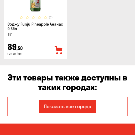
(0)
Соджу Funju Pineapple Ананас
0.35л
15°
89
,50
грн за 1 шт
Эти товары также доступны в
таких городах:
Авангард
Александровка
Показать все города
Бабурка
Балабино
Белая Церковь
Белогородка