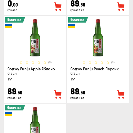
0
89
,00
,50
грн за 1
грн за 1 шт
Новинка
Новинка
(0)
(0)
Соджу Funju Apple Яблоко
Соджу Funju Peach Персик
0.35л
0.35л
15°
15°
89
89
,50
,50
грн за 1 шт
грн за 1 шт
Новинка