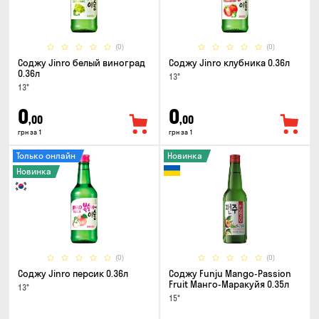
(0)
(0)
Соджу Jinro белый виноград
Соджу Jinro клубника 0.36л
0.36л
13°
13°
0
0
,00
,00
грн за 1
грн за 1
Только онлайн
Новинка
Новинка
(0)
(0)
Соджу Jinro персик 0.36л
Соджу Funju Mango-Passion
Fruit Манго-Маракуйя 0.35л
13°
15°