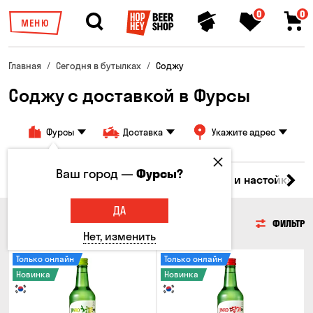
0
0
МЕНЮ
Главная
Сегодня в бутылках
Соджу
Соджу с доставкой в Фурсы
Фурсы
Доставка
Укажите адрес
Ваш город —
Фурсы?
но
Виски
Коктейли
Соджу
Ликеры и настойки
ДА
СОДЖУ
ФИЛЬТР
Нет, изменить
Только онлайн
Только онлайн
Новинка
Новинка