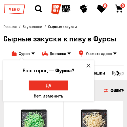
0
0
МЕНЮ
Главная
Вкусняшки
Сырные закуски
Сырные закуски к пиву в Фурсы
Фурсы
Доставка
Укажите адрес
Ваш город —
Фурсы?
Морепродукты
Сырные закуски
Орешки
Кукуру
ДА
СЫРНЫЕ ЗАКУСКИ
ФИЛЬТР
Нет, изменить