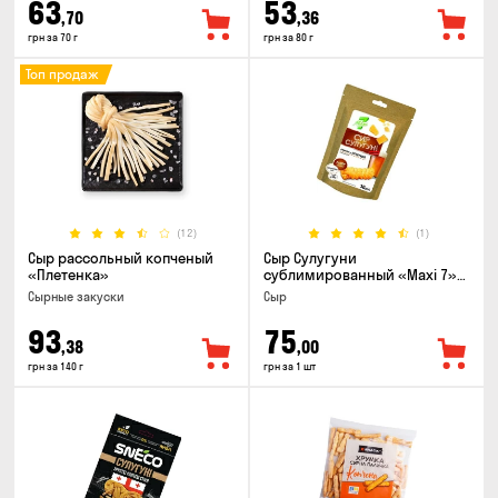
63
53
,70
,36
грн за 70 г
грн за 80 г
Топ продаж
(12)
(1)
Сыр рассольный копченый
Сыр Сулугуни
«Плетенка»
сублимированный «Maxi 7»
кусочки, 30г
Cырные закуски
Сыр
93
75
,38
,00
грн за 140 г
грн за 1 шт