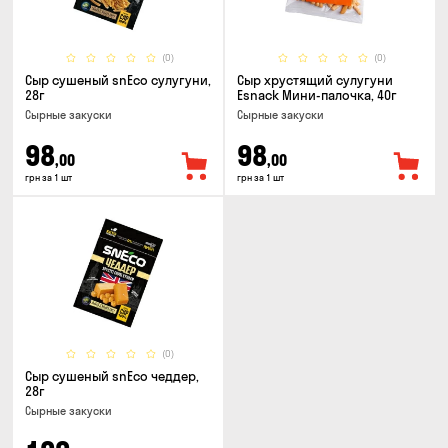
(0)
(0)
Сыр сушеный snEco сулугуни,
Сыр хрустящий сулугуни
28г
Esnack Мини-палочка, 40г
Cырные закуски
Cырные закуски
98
98
,00
,00
грн за 1 шт
грн за 1 шт
(0)
Сыр сушеный snEco чеддер,
28г
Cырные закуски