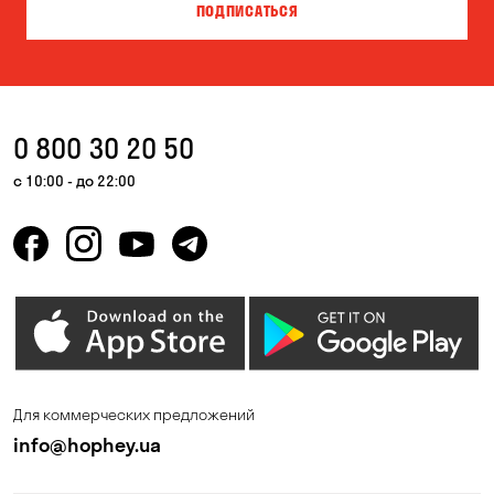
ПОДПИСАТЬСЯ
Власовка
Вольная Терешковка
Вольное
Ворзель
Вышгород
Гатное
0 800 30 20 50
Гнедин
Гора
с 10:00 - до 22:00
Горбаневка
Горенка
Горишние Плавни
Гостомель
Дмитровка
Днепр
Елизаветовка
Зазимье
Запорожье
Ирпень
Для коммерческих предложений
Калиновка
Каменные Потоки
info@hophey.ua
Каменское
Карнауховка