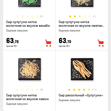
(0)
(1)
Сыр сулугуни нитка
Сыр сулугуни нитка
молочная со вкусом васаби
молочная со вкусом сметаны
и зелени
Cырные закуски
Cырные закуски
63
63
,70
,70
грн за 70 г
грн за 70 г
(0)
(17)
Сыр сулугуни нитка
Сыр рассольный «Сулугуни»
молочная со вкусом хамон
Cырные закуски
Cырные закуски