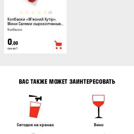
(0)
Колбаски «М'ясний Хутір»
Мини Салями сырокопченые,
150г
Колбаски
0
,00
грн за 1
ВАС ТАКЖЕ МОЖЕТ ЗАИНТЕРЕСОВАТЬ
Сегодня на кранах
Вино