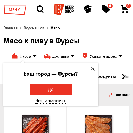
0
0
МЕНЮ
Главная
Вкусняшки
Мясо
Мясо к пиву в Фурсы
Фурсы
Доставка
Укажите адрес
Ваш город —
Фурсы?
Все товары
Мясо
Рыба
Морепродукты
Сыр
ДА
МЯСО
ФИЛЬТР
Нет, изменить