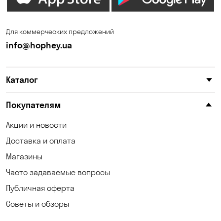
Елизаветовка
Зазимье
Запорожье
Ирпень
Для коммерческих предложений
Калиновка
Каменные Потоки
info@hophey.ua
Каменское
Карнауховка
Каталог
Катериновка
Келеберда
Киев
Клинцы
Покупателям
Княжичи
Корсунцы
Акции и новости
Доставка и оплата
Котовка
Коцюбинское
Магазины
Кошары
Красноселка
Часто задаваемые вопросы
Кременчуг
Кривой Рог
Публичная оферта
Советы и обзоры
Кривуши
Кропивницкий