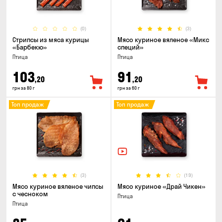
(0)
(3)
Стрипсы из мяса курицы
Мясо куриное вяленое «Микс
«Барбекю»
специй»
Птица
Птица
103
91
,20
,20
грн за 80 г
грн за 60 г
Топ продаж
Топ продаж
(3)
(19)
Мясо куриное вяленое чипсы
Мясо куриное «Драй Чикен»
с чесноком
Птица
Птица