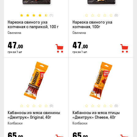
(1)
(0)
Нарезка свиного уха
Нарезка свиного уха
копченая с паприкой, 100 г
копченая, 100г
Свинина
Свинина
47
47
,00
,00
грн за 1 шт
грн за 1 шт
(0)
(0)
Кабаносы из мяса свинины
Кабаносы из мяса птицы
«Дмитрук» Original, 40г
«Дмитрук» Cheese, 40г
Колбаски
Колбаски
65
65