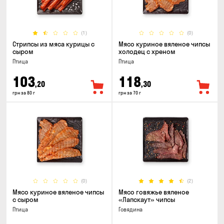
(1)
(0)
Стрипсы из мяса курицы с
Мясо куриное вяленое чипсы
сыром
холодец с хреном
Птица
Птица
103
118
,20
,30
грн за 80 г
грн за 70 г
(0)
(2)
Мясо куриное вяленое чипсы
Мясо говяжье вяленое
с сыром
«Лапскаут» чипсы
Птица
Говядина