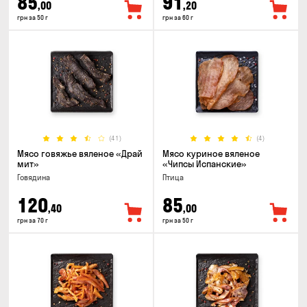
85
91
,00
,20
грн за 50 г
грн за 60 г
(41)
(4)
Мясо говяжье вяленое «Драй
Мясо куриное вяленое
мит»
«Чипсы Испанские»
Говядина
Птица
120
85
,40
,00
грн за 70 г
грн за 50 г