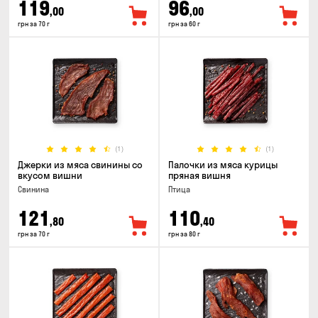
119
96
,00
,00
грн за 70 г
грн за 60 г
(1)
(1)
Джерки из мяса свинины со
Палочки из мяса курицы
вкусом вишни
пряная вишня
Свинина
Птица
121
110
,80
,40
грн за 70 г
грн за 80 г